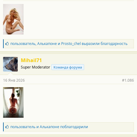
с
т
и
:
Б
пользователь
,
Алькапоне
и
Prosto_chel
выразили благодарность
л
а
г
Mihail71
о
Super Moderator
Команда форума
д
а
р
16 Янв 2026
#1.086
н
о
с
т
и
:
Б
пользователь
и
Алькапоне
поблагодарили
л
а