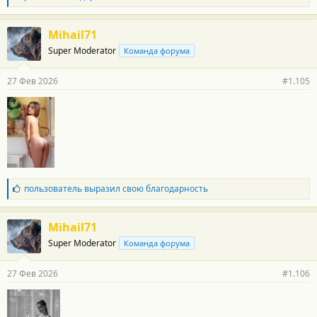
а
г
о
Mihail71
д
Super Moderator
Команда форума
а
р
н
27 Фев 2026
#1.105
о
с
т
и
:
Б
пользователь
выразил свою благодарность
л
а
г
Mihail71
о
Super Moderator
Команда форума
д
а
р
27 Фев 2026
#1.106
н
о
с
т