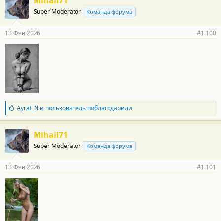
Mihail71
д
Super Moderator
Команда форума
а
р
н
13 Фев 2026
#1.100
о
с
т
и
:
Б
Ayrat_N
и
пользователь
поблагодарили
л
а
г
Mihail71
о
Super Moderator
Команда форума
д
а
р
13 Фев 2026
#1.101
н
о
с
т
и
: