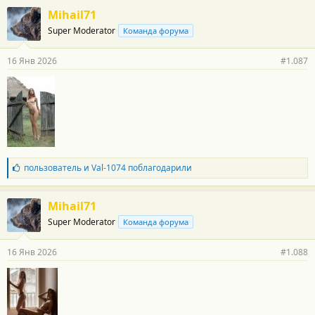
г
Mihail71
о
Super Moderator
Команда форума
д
а
р
16 Янв 2026
#1.087
н
о
с
т
и
:
Б
пользователь
и
Val-1074
поблагодарили
л
а
г
Mihail71
о
Super Moderator
Команда форума
д
а
р
16 Янв 2026
#1.088
н
о
с
т
и
: