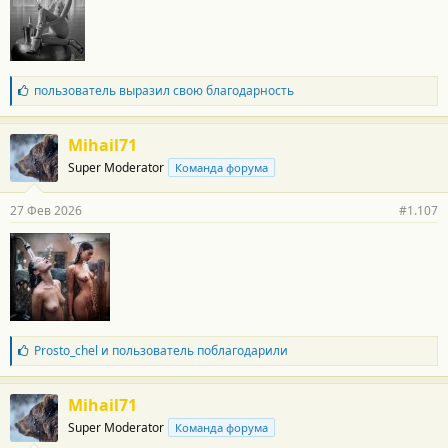
и
:
Б
пользователь
выразил свою благодарность
л
а
г
Mihail71
о
Super Moderator
Команда форума
д
а
р
27 Фев 2026
#1.107
н
о
с
т
и
:
Б
Prosto_chel
и
пользователь
поблагодарили
л
а
г
Mihail71
о
Super Moderator
Команда форума
д
а