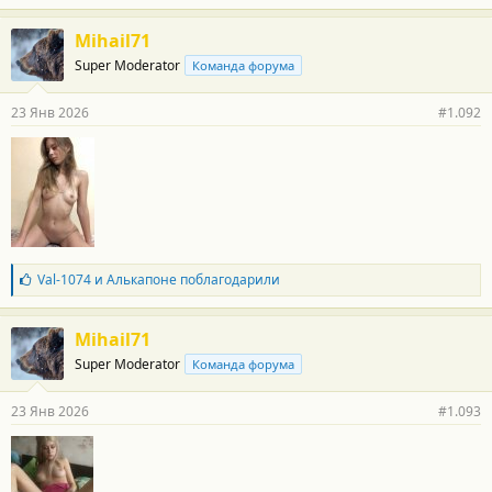
а
г
Mihail71
о
Super Moderator
Команда форума
д
а
р
23 Янв 2026
#1.092
н
о
с
т
и
:
Б
Val-1074
и
Алькапоне
поблагодарили
л
а
г
Mihail71
о
Super Moderator
Команда форума
д
а
р
23 Янв 2026
#1.093
н
о
с
т
и