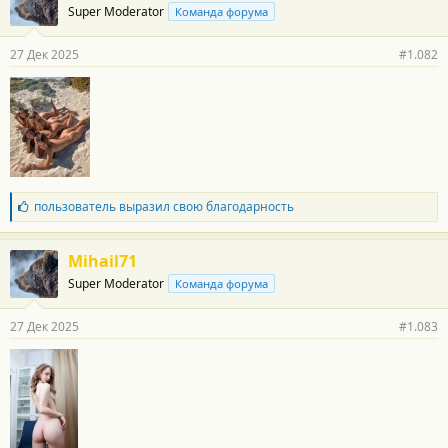
Super Moderator
Команда форума
д
а
р
27 Дек 2025
#1.082
н
о
с
т
и
:
Б
пользователь
выразил свою благодарность
л
а
г
Mihail71
о
Super Moderator
Команда форума
д
а
р
27 Дек 2025
#1.083
н
о
с
т
и
: