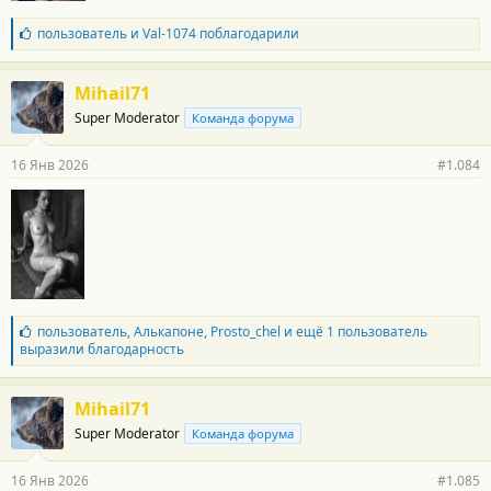
Б
пользователь
и
Val-1074
поблагодарили
л
а
г
Mihail71
о
Super Moderator
Команда форума
д
а
р
16 Янв 2026
#1.084
н
о
с
т
и
:
Б
пользователь
,
Алькапоне
,
Prosto_chel
и ещё 1 пользователь
л
выразили благодарность
а
г
о
Mihail71
д
Super Moderator
Команда форума
а
р
н
16 Янв 2026
#1.085
о