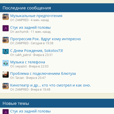
т
Последние сообщения
и
:
Музыкальные предпочтения
От: ZAMPRED
4 мин. назад
Стук из задней головы
A
От: avchumik
11 мин. назад
Прогрессив Рок. Вдруг кому интересно
От: ZAMPRED
Сегодня в 19:38
С Днем Рождения, Sokolov73!
От: sakh_patrol
Вчера в 23:31
Музыка с телефона
От: swyazist
Вчера в 22:03
Проблема с подключением блютуза
От: Tarzan
Вчера в 20:47
Кинотеатр и др... кто что смотрел и как оно.
От: ZAMPRED
Вчера в 18:48
Новые темы
Стук из задней головы
A