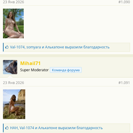
23 Янв 2026
#1.090
н
о
с
т
и
:
Б
Val-1074
,
somyara
и
Алькапоне
выразили благодарность
л
а
г
Mihail71
о
Super Moderator
Команда форума
д
а
р
23 Янв 2026
#1.091
н
о
с
т
и
:
Б
НАН
,
Val-1074
и
Алькапоне
выразили благодарность
л