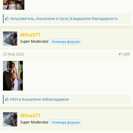
Б
пользователь
,
Алькапоне
и
Ayrat_N
выразили благодарность
л
а
г
Mihail71
о
Super Moderator
Команда форума
д
а
р
23 Янв 2026
#1.089
н
о
с
т
и
:
Б
НАН
и
Алькапоне
поблагодарили
л
а
г
Mihail71
о
Super Moderator
Команда форума
д
а
р