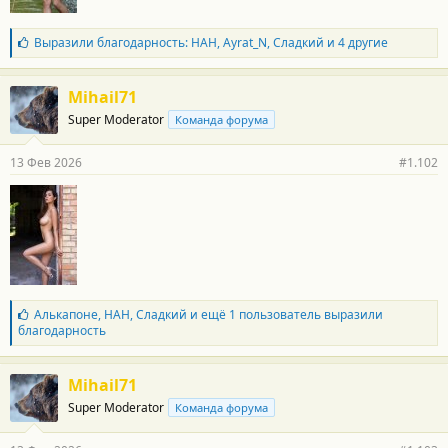
Б
Выразили благодарность:
НАН
,
Ayrat_N
,
Сладкий
и 4 другие
л
а
г
Mihail71
о
Super Moderator
Команда форума
д
а
р
13 Фев 2026
#1.102
н
о
с
т
и
:
Б
Алькапоне
,
НАН
,
Сладкий
и ещё 1 пользователь выразили
л
благодарность
а
г
о
Mihail71
д
Super Moderator
Команда форума
а
р
н