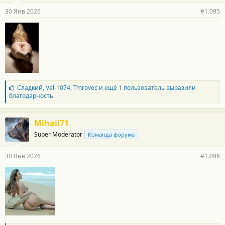
р
30 Янв 2026
#1.095
н
о
с
т
и
:
Б
Сладкий
,
Val-1074
,
Tmrovec
и ещё 1 пользователь выразили
л
благодарность
а
г
о
Mihail71
д
Super Moderator
Команда форума
а
р
н
30 Янв 2026
#1.096
о
с
т
и
: