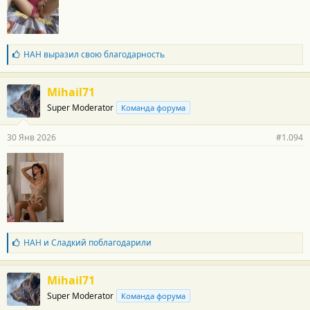
:
Б
НАН
выразил свою благодарность
л
а
г
Mihail71
о
Super Moderator
Команда форума
д
а
р
30 Янв 2026
#1.094
н
о
с
т
и
:
Б
НАН
и
Сладкий
поблагодарили
л
а
г
Mihail71
о
Super Moderator
Команда форума
д
а