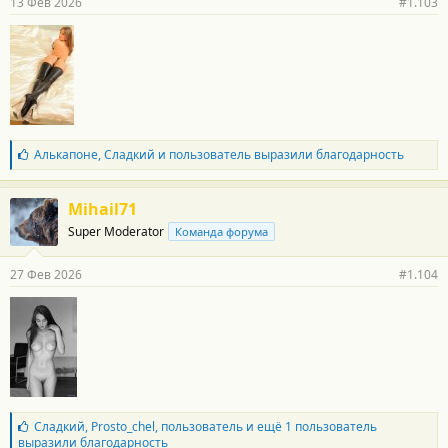
13 Фев 2026
#1.103
о
с
т
и
:
Б
Алькапоне
,
Сладкий
и
пользователь
выразили благодарность
л
а
г
Mihail71
о
Super Moderator
Команда форума
д
а
р
27 Фев 2026
#1.104
н
о
с
т
и
:
Б
Сладкий
,
Prosto_chel
,
пользователь
и ещё 1 пользователь
л
выразили благодарность