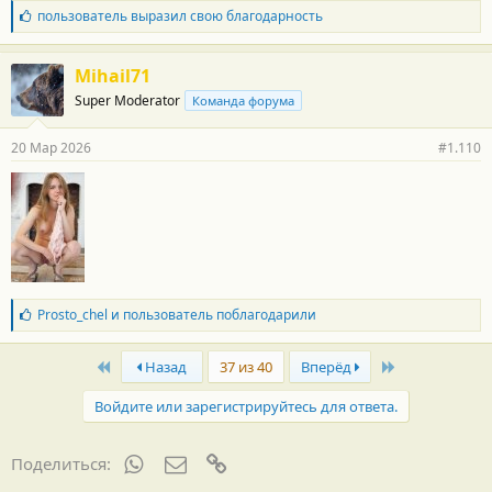
Б
пользователь
выразил свою благодарность
л
а
г
Mihail71
о
Super Moderator
Команда форума
д
а
р
20 Мар 2026
#1.110
н
о
с
т
и
:
Б
Prosto_chel
и
пользователь
поблагодарили
л
а
First
Last
г
Назад
37 из 40
Вперёд
о
д
Войдите или зарегистрируйтесь для ответа.
а
р
н
WhatsApp
Электронная почта
Ссылка
Поделиться:
о
с