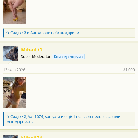
т
и
:
Б
Сладкий
и
Алькапоне
поблагодарили
л
а
г
Mihail71
о
Super Moderator
Команда форума
д
а
р
13 Фев 2026
#1.099
н
о
с
т
и
:
Б
Сладкий
,
Val-1074
,
somyara
и ещё 1 пользователь выразили
л
благодарность
а
г
о