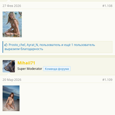
р
27 Фев 2026
#1.108
н
о
с
т
и
:
Б
Prosto_chel
,
Ayrat_N
,
пользователь
и ещё 1 пользователь
л
выразили благодарность
а
г
о
Mihail71
д
Super Moderator
Команда форума
а
р
н
20 Мар 2026
#1.109
о
с
т
и
: