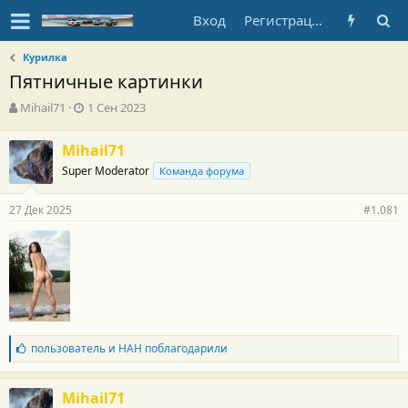
Вход
Регистрация
Курилка
Пятничные картинки
А
Д
Mihail71
1 Сен 2023
в
а
т
т
Mihail71
о
а
Super Moderator
р
н
Команда форума
т
а
е
ч
27 Дек 2025
#1.081
м
а
ы
л
а
Б
пользователь
и
НАН
поблагодарили
л
а
г
Mihail71
о