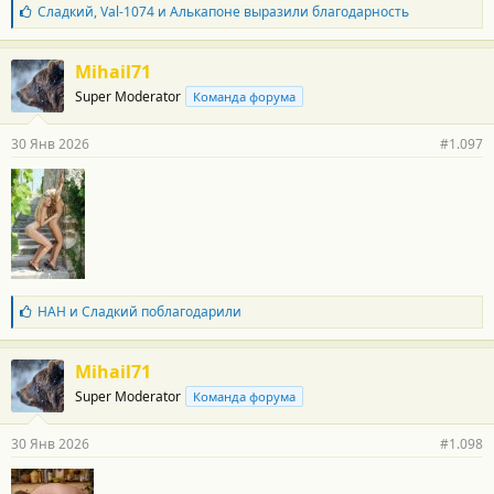
Б
Сладкий
,
Val-1074
и
Алькапоне
выразили благодарность
л
а
г
Mihail71
о
Super Moderator
Команда форума
д
а
р
30 Янв 2026
#1.097
н
о
с
т
и
:
Б
НАН
и
Сладкий
поблагодарили
л
а
г
Mihail71
о
Super Moderator
Команда форума
д
а
р
30 Янв 2026
#1.098
н
о
с