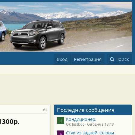
Вход
Регистрация
Поиск
Последние сообщения
#1
Кондиционер.
1300р.
J
От: JustDoc
Сегодня в 13:48
Стук из задней головы
A