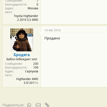
Сообщения
7
Благодарности
0
Адрес
Москва
Авто
Toyota Highlander
2 2010 3,5 4WD
14 Авг 2016
Продано
Бродяга
Бабло побеждает зло!
Сообщения
230
Благодарности
109
Адрес
Серпухов
Авто
Highlander 4WD
3.5l 2011 г.
WhatsApp
Электронная почта
Ссылка
Поделиться: