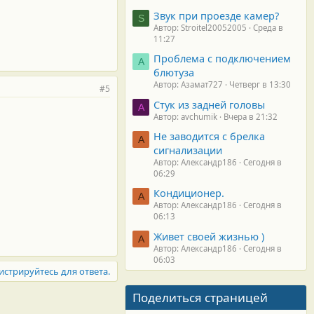
Звук при проезде камер?
S
Автор: Stroitel20052005
Среда в
11:27
Проблема с подключением
А
блютуза
Автор: Азамат727
Четверг в 13:30
#5
Стук из задней головы
A
Автор: avchumik
Вчера в 21:32
Не заводится с брелка
А
сигнализации
Автор: Александр186
Сегодня в
06:29
Кондиционер.
А
Автор: Александр186
Сегодня в
06:13
Живет своей жизнью )
А
Автор: Александр186
Сегодня в
06:03
истрируйтесь для ответа.
Поделиться страницей