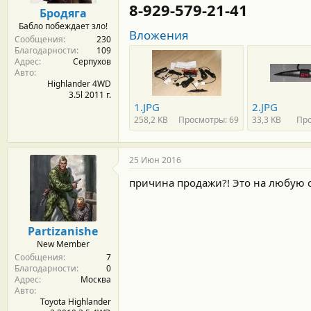
м
а
8-929-579-21-41
Бродяга
ы
л
Бабло побеждает зло!
а
Вложения
Сообщения
230
Благодарности
109
Адрес
Серпухов
Авто
Highlander 4WD
3.5l 2011 г.
1.JPG
2.JPG
258,2 KB
Просмотры: 69
33,3 KB
Про
25 Июн 2016
причина продажи?! Это на любую ст
Partizanishe
New Member
Сообщения
7
Благодарности
0
Адрес
Москва
Авто
Toyota Highlander