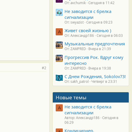
От: avchumik
Сегодня в 11:42
Не заводится с брелка
сигнализации
От: swyazist
Сегодня в 09:23
Живет своей жизнью )
А
От: Александр186
Сегодня в 06:03
Музыкальные предпочтения
От: ZAMPRED
Вчера в 21:39
Прогрессив Рок. Вдруг кому
интересно
#2
От: ZAMPRED
Вчера в 19:38
С Днем Рождения, Sokolov73!
От: sakh_patrol
Четверг в 23:31
Новые темы
Не заводится с брелка
А
сигнализации
Автор: Александр186
Сегодня в
06:29
Кондиционер.
А