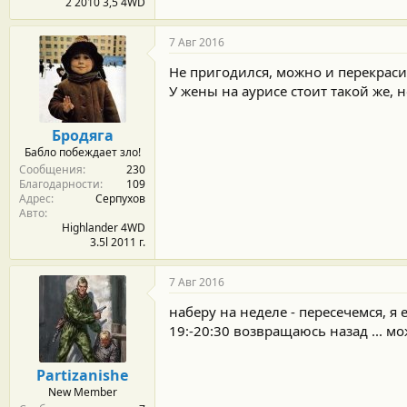
2 2010 3,5 4WD
7 Авг 2016
Не пригодился, можно и перекраси
У жены на аурисе стоит такой же, 
Бродяга
Бабло побеждает зло!
Сообщения
230
Благодарности
109
Адрес
Серпухов
Авто
Highlander 4WD
3.5l 2011 г.
7 Авг 2016
наберу на неделе - пересечемся, я 
19:-20:30 возвращаюсь назад ... мо
Partizanishe
New Member