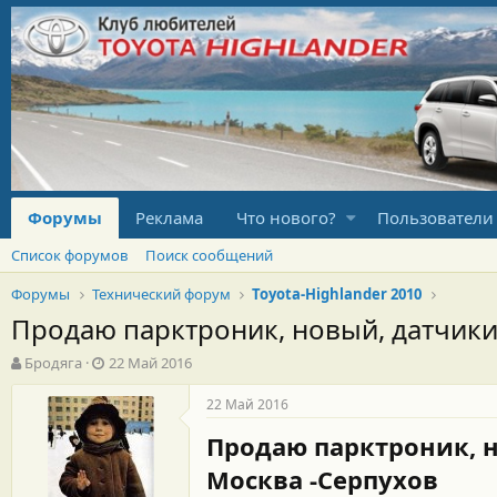
Форумы
Реклама
Что нового?
Пользователи
Список форумов
Поиск сообщений
Форумы
Технический форум
Toyota-Highlander 2010
Продаю парктроник, новый, датчики
А
Д
Бродяга
22 Май 2016
в
а
т
т
22 Май 2016
о
а
Продаю парктроник, н
р
н
т
а
Москва -Серпухов
е
ч