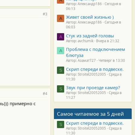
Автор: Александр186
Сегодня в
06:13
#3
Живет своей жизнью )
А
Автор: Александр186
Сегодня в
06:03
Стук из задней головы
A
Автор: avchumik
Вчера в 21:32
Проблема с подключением
А
блютуза
Автор: Азамат727
Четверг в 13:30
Скрип спереди в подвеске.
S
Автор: Stroitel20052005
Среда в
11:30
Звук при проезде камер?
S
Автор: Stroitel20052005
Среда в
#4
11:27
нь))) примерно с
Самое читаемое за 5 дней
Скрип спереди в подвеске.
S
Автор: Stroitel20052005
Среда в
11:30