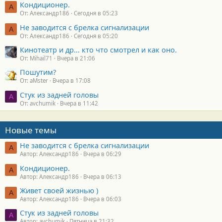
Кондиционер.
А
От: Александр186
Сегодня в 05:23
Не заводится с брелка сигнализации
А
От: Александр186
Сегодня в 05:20
Кинотеатр и др... кто что смотрел и как оно.
От: Mihail71
Вчера в 21:06
Пошутим?
От: aMster
Вчера в 17:08
Стук из задней головы
A
От: avchumik
Вчера в 11:42
Новые темы
Не заводится с брелка сигнализации
А
Автор: Александр186
Вчера в 06:29
Кондиционер.
А
Автор: Александр186
Вчера в 06:13
Живет своей жизнью )
А
Автор: Александр186
Вчера в 06:03
Стук из задней головы
A
Автор: avchumik
Пятница в 21:32