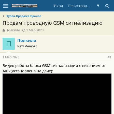
Вход
Регистрация
Купля-Продажа Прочее
Продам проводную GSM сигнализацию
А
Д
Полкило
1 Мар 2023
в
а
т
т
Полкило
П
о
а
New Member
р
н
т
а
1 Мар 2023
е
ч
#1
м
а
Видео работы блока GSM сигнализации с питанием от
ы
л
АКБ (установлена на даче):
а