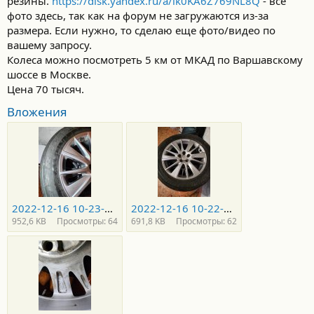
резины.
https://disk.yandex.ru/a/lk0KA6Z769NL8Q
- все
фото здесь, так как на форум не загружаются из-за
размера. Если нужно, то сделаю еще фото/видео по
вашему запросу.
Колеса можно посмотреть 5 км от МКАД по Варшавскому
шоссе в Москве.
Цена 70 тысяч.
Вложения
2022-12-16 10-23-20.JPG
2022-12-16 10-22-27.JPG
952,6 KB
Просмотры: 64
691,8 KB
Просмотры: 62