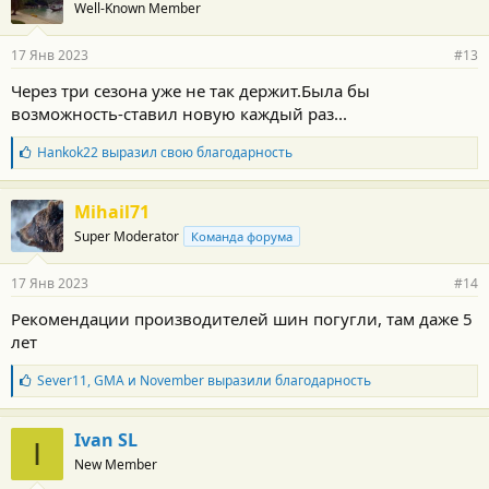
Well-Known Member
17 Янв 2023
#13
Через три сезона уже не так держит.Была бы
возможность-ставил новую каждый раз...
Б
Hankok22
выразил свою благодарность
л
а
г
Mihail71
о
Super Moderator
Команда форума
д
а
р
17 Янв 2023
#14
н
о
Рекомендации производителей шин погугли, там даже 5
с
лет
т
и
:
Б
Sever11
,
GMA
и
November
выразили благодарность
л
а
г
Ivan SL
I
о
New Member
д
а