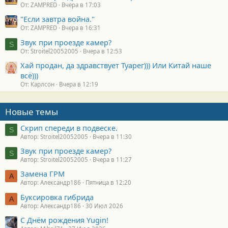
От: ZAMPRED
Вчера в 17:03
"Если завтра война."
От: ZAMPRED
Вчера в 16:31
Звук при проезде камер?
S
От: Stroitel20052005
Вчера в 12:53
Хай продан, да здравствует Туарег))) Или Китай наше
всё)))
От: Карлсон
Вчера в 12:19
Новые темы
Скрип спереди в подвеске.
S
Автор: Stroitel20052005
Вчера в 11:30
Звук при проезде камер?
S
Автор: Stroitel20052005
Вчера в 11:27
Замена ГРМ
А
Автор: Александр186
Пятница в 12:20
Буксировка гибрида
А
Автор: Александр186
30 Июл 2026
С Днём рождения Yugin!