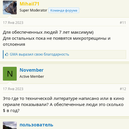
Mihail71
Super Moderator
Команда форума
17 Янв 2023
#11
Для обеспеченных людей 7 лет максимум)
Для остальных пока не появятся микротрещины и
отслоения
Б
GMA
выразил свою благодарность
л
а
г
November
N
о
Active Member
д
а
р
17 Янв 2023
#12
н
о
Это где то технической литературе написано или в кино
с
сериале показывали? А обеспеченные люди это сколько
т
и
$ в год?
:
пользователь