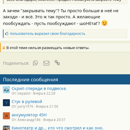
А зачем "закрывать тему"? Ты просто больше в неё не
заходи - и всё. Это ж так просто. А желающие
пообсуждать - пусть пообсуждают - шоНЕтаГ?
Б
пользователь
выразил свою благодарность
л
а
г
В этой теме нельзя размещать новые ответы.
о
д
а
WhatsApp
Электронная почта
Ссылка
Поделиться:
р
н
о
Последние сообщения
с
т
Скрип спереди в подвеске.
и
:
От: swyazist
Вчера в 22:28
Стук в рулевой
Y
От: yuriy1976
Вчера в 21:56
аккумулятор 45H
А
От: Александр186
Вчера в 20:37
Кинотеатр и др... кто что смотрел и как оно.