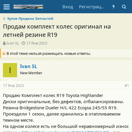
Вход
Регистрация
Купля-Продажа Запчастей
Продам комплект колес оригинал на
летней резине R19
А
Д
Ivan SL
17 Янв 2023
в
а
В этой теме нельзя размещать новые ответы.
т
т
о
а
р
н
Ivan SL
I
т
а
New Member
е
ч
м
а
ы
л
17 Янв 2023
#1
а
Продаю Комплект колес R19 Toyota Highlander
Диски оригинальные, без дефектов, отбалансированы.
Резина
Bridgestone Dueler H/L 422 Ecopia 245/55 R19.
Проездили 1 сезон, далее хранились в отапливаемом
темном месте.
На одном колесе есть не большой неравномерный износ