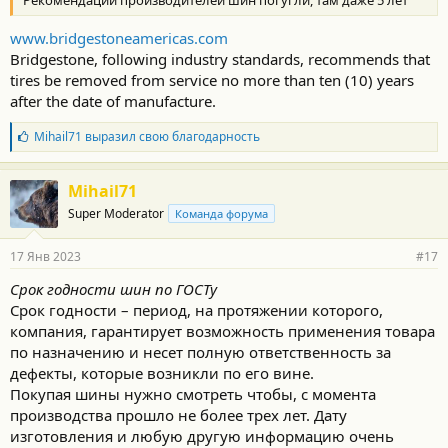
Рекомендации производителей шин погугли, там даже 5 лет
www.bridgestoneamericas.com
Bridgestone, following industry standards, recommends that
tires be removed from service no more than ten (10) years
after the date of manufacture.
Б
Mihail71
выразил свою благодарность
л
а
г
Mihail71
о
Super Moderator
Команда форума
д
а
р
17 Янв 2023
#17
н
о
Срок годности шин по ГОСТу
с
Срок годности – период, на протяжении которого,
т
и
компания, гарантирует возможность применения товара
:
по назначению и несет полную ответственность за
дефекты, которые возникли по его вине.
Покупая шины нужно смотреть чтобы, с момента
производства прошло не более трех лет. Дату
изготовления и любую другую информацию очень