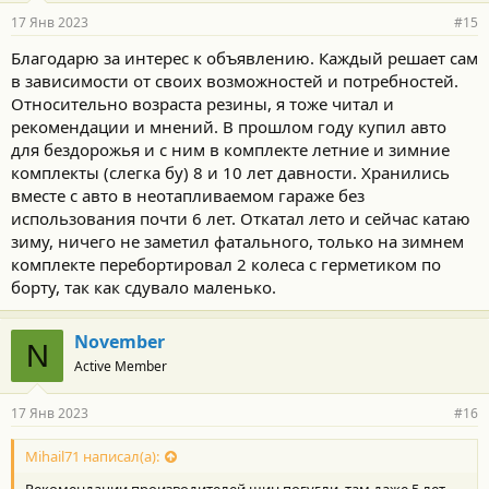
р
17 Янв 2023
#15
н
о
Благодарю за интерес к объявлению. Каждый решает сам
с
в зависимости от своих возможностей и потребностей.
т
и
Относительно возраста резины, я тоже читал и
:
рекомендации и мнений. В прошлом году купил авто
для бездорожья и с ним в комплекте летние и зимние
комплекты (слегка бу) 8 и 10 лет давности. Хранились
вместе с авто в неотапливаемом гараже без
использования почти 6 лет. Откатал лето и сейчас катаю
зиму, ничего не заметил фатального, только на зимнем
комплекте перебортировал 2 колеса с герметиком по
борту, так как сдувало маленько.
November
N
Active Member
17 Янв 2023
#16
Mihail71 написал(а):