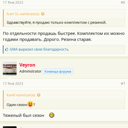
17 Янв 2023
#6
н
о
с
Ivan SL написал(а):
т
Здравствуйте, я продаю только комплектом с резиной.
и
:
По отдельности продашь быстрее. Комплектом их можно
годами продавать. Дорого. Резина старая.
Б
GMA
выразил свою благодарность
л
а
г
Veyron
о
Administrator
Команда форума
д
а
р
17 Янв 2023
#7
н
о
с
karel написал(а):
т
и
Один сезон
?
:
Тяжелый был сезон