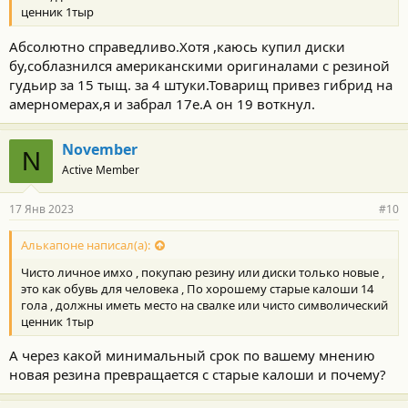
ценник 1тыр
Абсолютно справедливо.Хотя ,каюсь купил диски
бу,соблазнился американскими оригиналами с резиной
гудьир за 15 тыщ. за 4 штуки.Товарищ привез гибрид на
амерномерах,я и забрал 17е.А он 19 воткнул.
November
N
Active Member
17 Янв 2023
#10
Алькапоне написал(а):
Чисто личное имхо , покупаю резину или диски только новые ,
это как обувь для человека , По хорошему старые калоши 14
гола , должны иметь место на свалке или чисто символический
ценник 1тыр
А через какой минимальный срок по вашему мнению
новая резина превращается с старые калоши и почему?