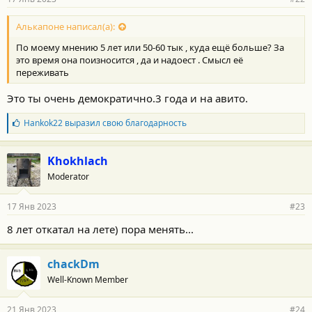
Алькапоне написал(а):
По моему мнению 5 лет или 50-60 тык , куда ещё больше? За
это время она поизносится , да и надоест . Смысл её
переживать
Это ты очень демократично.3 года и на авито.
Б
Hankok22
выразил свою благодарность
л
а
г
Khokhlach
о
Moderator
д
а
р
17 Янв 2023
#23
н
о
8 лет откатал на лете) пора менять...
с
т
и
chackDm
:
Well-Known Member
21 Янв 2023
#24