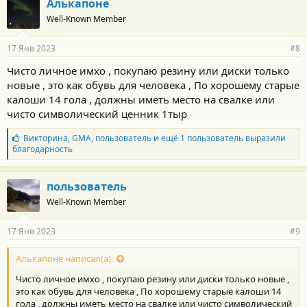
Алькапоне
Well-Known Member
17 Янв 2023
#8
Чисто личное имхо , покупаю резину или диски только
новые , это как обувь для человека , По хорошему старые
калоши 14 гола , должны иметь место на свалке или
чисто символический ценник 1тыр
Б
Викторина
,
GMA
,
пользователь
и ещё 1 пользователь выразили
л
благодарность
а
г
о
пользователь
д
Well-Known Member
а
р
н
17 Янв 2023
#9
о
с
т
Алькапоне написал(а):
и
Чисто личное имхо , покупаю резину или диски только новые ,
:
это как обувь для человека , По хорошему старые калоши 14
гола , должны иметь место на свалке или чисто символический