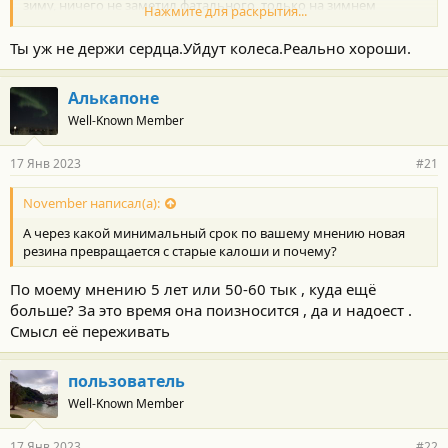
зиму, ничего не заметил фатального, только на зимнем
Нажмите для раскрытия...
комплекте перебортировал 2 колеса с герметиком по борту,
так как сдувало маленько.
Ты уж не держи сердца.Уйдут колеса.Реально хороши.
Алькапоне
Well-Known Member
17 Янв 2023
#21
November написал(а):
А через какой минимальный срок по вашему мнению новая
резина превращается с старые калоши и почему?
По моему мнению 5 лет или 50-60 тык , куда ещё
больше? За это время она поизносится , да и надоест .
Смысл её переживать
пользователь
Well-Known Member
17 Янв 2023
#22