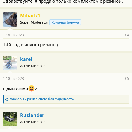
Здравствуйте, я продаю только комплектом с резиной.
Mihail71
Super Moderator
Команда форума
17 Янв 2023
#4
14й год выпуска резины)
karel
Active Member
17 Янв 2023
#5
Один сезон
?
Б
Veyron
выразил свою благодарность
л
а
г
Ruslander
о
Active Member
д
а
р