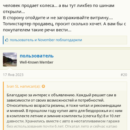
человек продает колеса... а вы тут ликбез по шинам
открыли...
В сторону отойдите и не загораживайте витрину....
Топикстартер продавец, просит сколько хочет. А вам бы с
покупателем такие речи вести...
Б
пользователь
и
November
поблагодарили
л
а
г
пользователь
о
Well-Known Member
д
а
р
17 Янв 2023
#20
н
о
с
Ivan SL написал(а):
т
Благодарю за интерес к объявлению. Каждый решает сам в
и
:
зависимости от своих возможностей и потребностей.
Относительно возраста резины, я тоже читал и рекомендации
и мнений. В прошлом году купил авто для бездорожья и с ним
в комплекте летние и зимние комплекты (слегка бу) 8 и 10 лет
давности. Хранились вместе с авто в неотапливаемом гараже
без использования почти 6 лет. Откатал лето и сейчас катаю