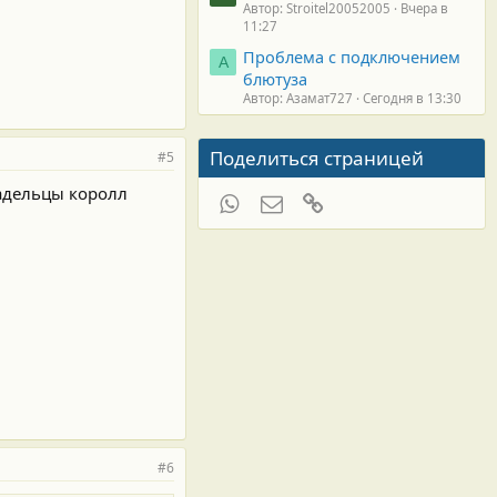
Автор: Stroitel20052005
Вчера в
11:27
Проблема с подключением
А
блютуза
Автор: Азамат727
Сегодня в 13:30
Поделиться страницей
#5
владельцы королл
WhatsApp
Электронная почта
Ссылка
#6