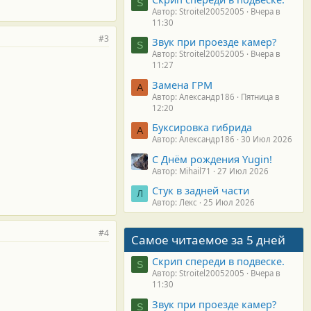
S
Автор: Stroitel20052005
Вчера в
11:30
#3
Звук при проезде камер?
S
Автор: Stroitel20052005
Вчера в
11:27
Замена ГРМ
А
Автор: Александр186
Пятница в
12:20
Буксировка гибрида
А
Автор: Александр186
30 Июл 2026
С Днём рождения Yugin!
Автор: Mihail71
27 Июл 2026
Стук в задней части
Л
Автор: Лекс
25 Июл 2026
#4
Самое читаемое за 5 дней
Скрип спереди в подвеске.
S
Автор: Stroitel20052005
Вчера в
11:30
Звук при проезде камер?
S