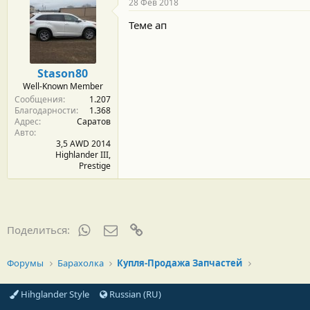
28 Фев 2018
Теме ап
Stason80
Well-Known Member
Сообщения
1.207
Благодарности
1.368
Адрес
Саратов
Авто
3,5 AWD 2014
Highlander III,
Prestige
WhatsApp
Электронная почта
Ссылка
Поделиться:
Форумы
Барахолка
Купля-Продажа Запчастей
Hihglander Style
Russian (RU)