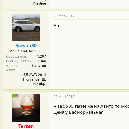
Prestige
25 Мар 2017
Ап
Stason80
Well-Known Member
Сообщения
1.207
Благодарности
1.368
Адрес
Саратов
Авто
3,5 AWD 2014
Highlander III,
Prestige
29 Мар 2017
Я за 5500 такие же на Авито по Мос
Цена у Вас нормальная.
Tarzan