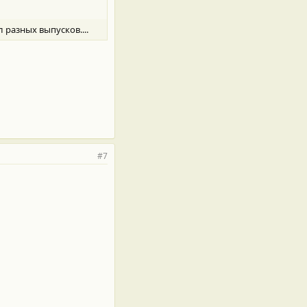
л разных выпусков....
#7