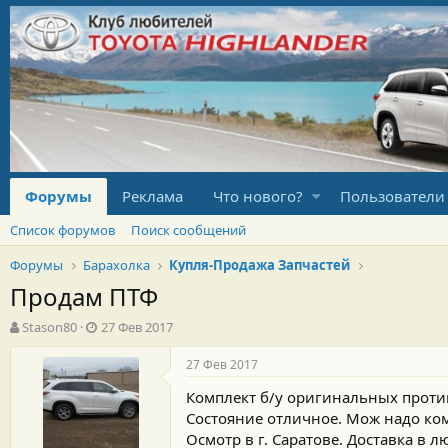
Форумы
Реклама
Что нового?
Пользователи
Список форумов
Поиск сообщений
Форумы
Барахолка
Купля-Продажа Запчастей
Продам ПТФ
А
Д
Stason80
27 Фев 2017
в
а
т
т
27 Фев 2017
о
а
Комплект б/у оригинальных против
р
н
т
а
Состояние отличное. Мож надо ком
е
ч
Осмотр в г. Саратове. Доставка в 