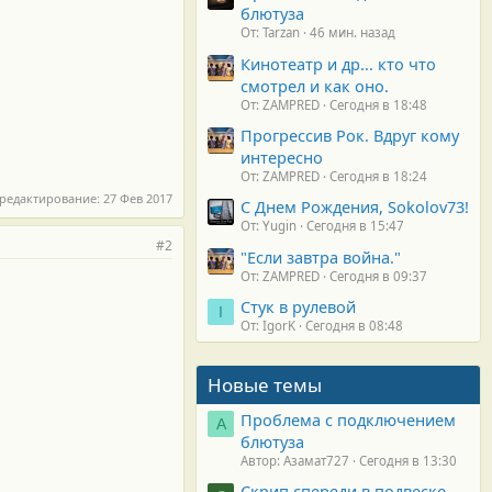
блютуза
От: Tarzan
46 мин. назад
Кинотеатр и др... кто что
смотрел и как оно.
От: ZAMPRED
Сегодня в 18:48
Прогрессив Рок. Вдруг кому
интересно
От: ZAMPRED
Сегодня в 18:24
 редактирование:
27 Фев 2017
С Днем Рождения, Sokolov73!
От: Yugin
Сегодня в 15:47
#2
"Если завтра война."
От: ZAMPRED
Сегодня в 09:37
Стук в рулевой
I
От: IgorK
Сегодня в 08:48
Новые темы
Проблема с подключением
А
блютуза
Автор: Азамат727
Сегодня в 13:30
Скрип спереди в подвеске.