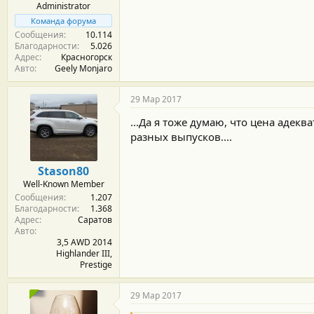
Administrator
Команда форума
Сообщения
10.114
Благодарности
5.026
Адрес
Красногорск
Авто
Geely Monjaro
29 Мар 2017
...Да я тоже думаю, что цена адекв
разных выпусков....
Stason80
Well-Known Member
Сообщения
1.207
Благодарности
1.368
Адрес
Саратов
Авто
3,5 AWD 2014
Highlander III,
Prestige
29 Мар 2017