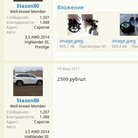
м
а
Stason80
Вложения
ы
л
Well-Known Member
а
Сообщения
1.207
Благодарности
1.368
Адрес
Саратов
Авто
3,5 AWD 2014
image.jpeg
image.jpeg
Highlander III,
905,1 KB
Просмотры: 85
904,4 KB
Про
Prestige
10 Мар 2017
2500 руб/шт.
Stason80
Well-Known Member
Сообщения
1.207
Благодарности
1.368
Адрес
Саратов
Авто
3,5 AWD 2014
Highlander III,