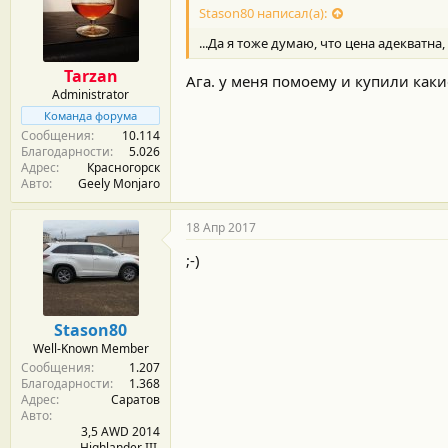
Stason80 написал(а):
...Да я тоже думаю, что цена адекватна
Tarzan
Ага. у меня помоему и купили какие
Administrator
Команда форума
Сообщения
10.114
Благодарности
5.026
Адрес
Красногорск
Авто
Geely Monjaro
18 Апр 2017
;-)
Stason80
Well-Known Member
Сообщения
1.207
Благодарности
1.368
Адрес
Саратов
Авто
3,5 AWD 2014
Highlander III,