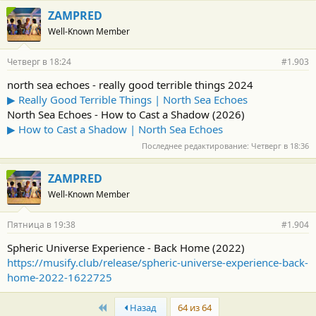
ZAMPRED
Well-Known Member
Четверг в 18:24
#1.903
north sea echoes - really good terrible things 2024
▶︎ Really Good Terrible Things | North Sea Echoes
North Sea Echoes - How to Cast a Shadow (2026)
▶︎ How to Cast a Shadow | North Sea Echoes
Последнее редактирование:
Четверг в 18:36
ZAMPRED
Well-Known Member
Пятница в 19:38
#1.904
Spheric Universe Experience - Back Home (2022)
https://musify.club/release/spheric-universe-experience-back-
home-2022-1622725
First
Назад
64 из 64