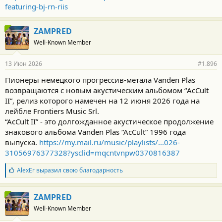
featuring-bj-rn-riis
ZAMPRED
Well-Known Member
13 Июн 2026
#1.896
Пионеры немецкого прогрессив-метала Vanden Plas
возвращаются с новым акустическим альбомом “AcCult
II”, релиз которого намечен на 12 июня 2026 года на
лейбле Frontiers Music Srl.
“AcCult II” - это долгожданное акустическое продолжение
знакового альбома Vanden Plas “AcCult” 1996 года
выпуска.
https://my.mail.ru/music/playlists/...026-
31056976377328?ysclid=mqcntvnpw0370816387
Б
AlexEr
выразил свою благодарность
л
а
г
ZAMPRED
о
Well-Known Member
д
а