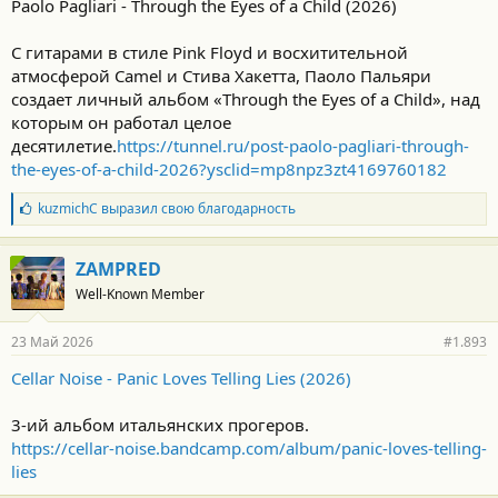
Paolo Pagliari - Through the Eyes of a Child (2026)
С гитарами в стиле Pink Floyd и восхитительной
атмосферой Camel и Стива Хакетта, Паоло Пальяри
создает личный альбом «Through the Eyes of a Child», над
которым он работал целое
десятилетие.
https://tunnel.ru/post-paolo-pagliari-through-
the-eyes-of-a-child-2026?ysclid=mp8npz3zt4169760182
Б
kuzmichC
выразил свою благодарность
л
а
г
ZAMPRED
о
Well-Known Member
д
а
р
23 Май 2026
#1.893
н
о
Cellar Noise - Panic Loves Telling Lies (2026)
с
т
и
3-ий альбом итальянских прогеров.
:
https://cellar-noise.bandcamp.com/album/panic-loves-telling-
lies