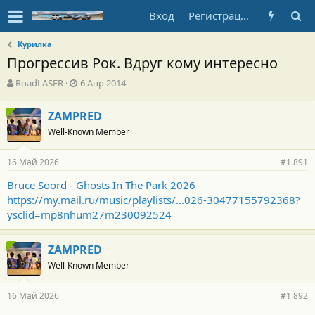
Вход
Регистрация
Курилка
Прогрессив Рок. Вдруг кому интересно
А
Д
RoadLASER
6 Апр 2014
в
а
т
т
ZAMPRED
о
а
Well-Known Member
р
н
т
а
е
ч
16 Май 2026
#1.891
м
а
ы
л
Bruce Soord - Ghosts In The Park 2026
а
https://my.mail.ru/music/playlists/...026-30477155792368?
ysclid=mp8nhum27m230092524
ZAMPRED
Well-Known Member
16 Май 2026
#1.892