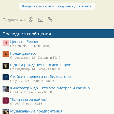
Войдите или зарегистрируйтесь для ответа.
WhatsApp
Электронная почта
Ссылка
Поделиться:
Последние сообщения
Цены на бензин.
H
От: Hankok22
8 мин. назад
Кондиционер.
А
От: Александр186
Сегодня в 10:10
С Днём рождения пепсикольщик!
От: Владимир014
Сегодня в 09:58
Стойки переднего стабилизатора
Y
От: yuriy1976
Сегодня в 08:36
Кинотеатр и др... кто что смотрел и как оно.
От: Mihail71
Сегодня в 08:18
"Если завтра война."
A
От: ASB
Вчера в 23:16
Музыкальные предпочтения