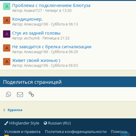
Проблема с подключением блютуза
А
Автор: Азамат727
Четверг в 13:30
Кондиционер.
А
Автор: Александр186
Суббота в 06:13
Стук из задней головы
A
Автор: avchumik
Пятница в 21:32
Не заводится с брелка сигнализации
А
Автор: Александр186
Суббота в 06:29
Живет своей жизнью )
А
Автор: Александр186
Суббота в 06:03
Поделиться страницей
WhatsApp
Электронная почта
Ссылка
Курилка
Hihglander Style
Russian (RU)
Условия и правила
Политика конфиденциальности
Помощь