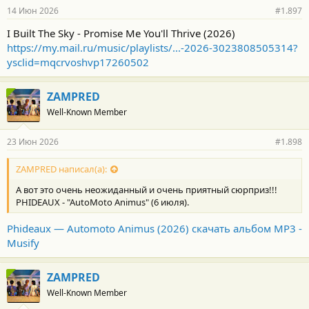
р
14 Июн 2026
#1.897
н
о
I Built The Sky - Promise Me You'll Thrive (2026)
с
https://my.mail.ru/music/playlists/...-2026-3023808505314?
т
и
ysclid=mqcrvoshvp17260502
:
ZAMPRED
Well-Known Member
23 Июн 2026
#1.898
ZAMPRED написал(а):
А вот это очень неожиданный и очень приятный сюрприз!!!
PHIDEAUX - "AutoMoto Animus" (6 июля).
Phideaux — Automoto Animus (2026) скачать альбом MP3 -
Musify
ZAMPRED
Well-Known Member