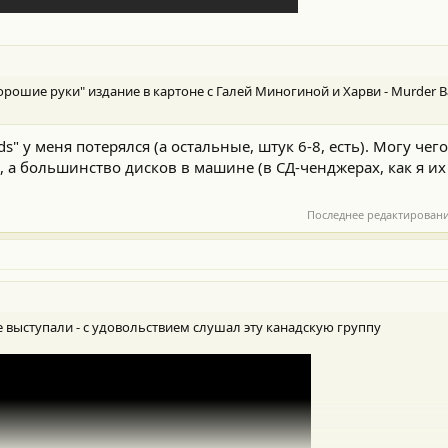
рошие руки" издание в картоне с Галей Миногиной и Харви - Murder Ba
ads" у меня потерялся (а остальные, штук 6-8, есть). Могу че
, а большинство дисков в машине (в СД-ченджерах, как я их
Последнее редактирован
ве выступали - с удовольствием слушал эту канадскую группу