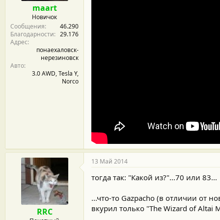
maart
Новичок
Сообщения
46.290
Благодарности
29.176
Адрес
понаехаловск-
нерезиновск
Авто
3.0 AWD, Tesla Y,
Norco
13 Май 2014
тогда так: "Какой из?"...70 или 83...
...что-то Gazpacho (в отличии от н
вкурил только "The Wizard of Altai M
RRC