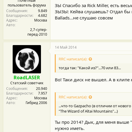
Почетный
ЗЫ Спасибо за Rick Miller, есть вес
пользователь форума
Сообщения
9.849
ЗЫЗЫ: Кейва слушаешь? Отдал бы в
Благодарности
4.682
Ballads...не слушаю совсем
Адрес
Москва
Авто
2,7-супер-
перед-2010
14 Май 2014
RRC написал(а):
тогда так: "Какой из?"...70 или 83...
RoadLASER
Во! Таки диск не вышел. А в кли
Статский советчик
Сообщения
20.940
Благодарности
7.957
RRC написал(а):
Адрес
Москва
Авто
Гибрид 2006
...что-то Gazpacho (в отличии от новог
"The Wizard of Altai Mountains"...)
Ты про 2014? Дык, для меня выше "
нужно иметь.