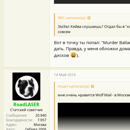
RRC написал(а):
ЗЫЗЫ: Кейва слушаешь? Отдал бы в "хо
совсем
Вот в точку ты попал: "Murder Ball
дать. Правда, у меня обложки дома
дисков
).
14 Май 2014
maart написал(а):
мне очень нравится Wolf Mail - в Моск
RoadLASER
Статский советчик
Сообщения
20.940
Благодарности
7.957
Адрес
Москва
Авто
Гибрид 2006