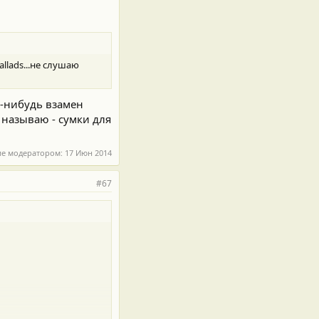
llads...не слушаю
го-нибудь взамен
 называю - сумки для
ие модератором:
17 Июн 2014
#67