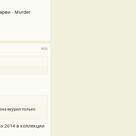
арви - Murder
#66
.пока вкурил только
Но 2014 в коллекции