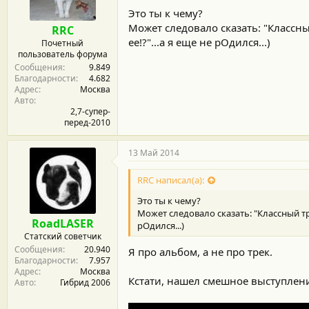
Это ты к чему?
Может следовало сказать: "Классн
RRC
ее!?"...а я еще не рОдился...)
Почетный
пользователь форума
Сообщения
9.849
Благодарности
4.682
Адрес
Москва
Авто
2,7-супер-
перед-2010
13 Май 2014
RRC написал(а):
Это ты к чему?
Может следовало сказать: "Классный тр
RoadLASER
рОдился...)
Статский советчик
Сообщения
20.940
Я про альбом, а не про трек.
Благодарности
7.957
Адрес
Москва
Кстати, нашел смешное выступлени
Авто
Гибрид 2006