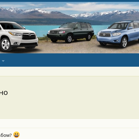
сно
льбом?