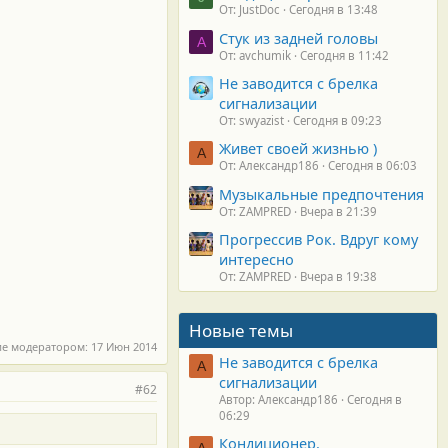
От: JustDoc
Сегодня в 13:48
Стук из задней головы
A
От: avchumik
Сегодня в 11:42
Не заводится с брелка
сигнализации
От: swyazist
Сегодня в 09:23
Живет своей жизнью )
А
От: Александр186
Сегодня в 06:03
Музыкальные предпочтения
От: ZAMPRED
Вчера в 21:39
Прогрессив Рок. Вдруг кому
интересно
От: ZAMPRED
Вчера в 19:38
Новые темы
ие модератором:
17 Июн 2014
Не заводится с брелка
А
сигнализации
#62
Автор: Александр186
Сегодня в
06:29
Кондиционер.
А