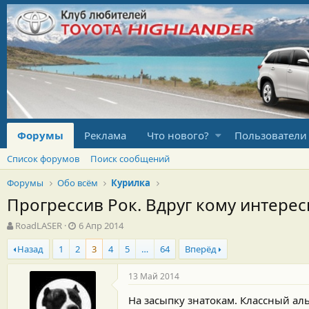
Форумы
Реклама
Что нового?
Пользователи
Список форумов
Поиск сообщений
Форумы
Обо всём
Курилка
Прогрессив Рок. Вдруг кому интере
А
Д
RoadLASER
6 Апр 2014
в
а
Назад
1
2
3
4
5
…
64
Вперёд
т
т
о
а
р
н
13 Май 2014
т
а
е
ч
На засыпку знатокам. Классный а