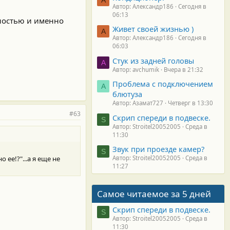
Автор: Александр186
Сегодня в
06:13
лностью и именно
Живет своей жизнью )
А
Автор: Александр186
Сегодня в
06:03
Стук из задней головы
A
Автор: avchumik
Вчера в 21:32
Проблема с подключением
А
блютуза
Автор: Азамат727
Четверг в 13:30
#63
Скрип спереди в подвеске.
S
Автор: Stroitel20052005
Среда в
11:30
Звук при проезде камер?
S
Автор: Stroitel20052005
Среда в
ее!?"...а я еще не
11:27
Самое читаемое за 5 дней
Скрип спереди в подвеске.
S
Автор: Stroitel20052005
Среда в
11:30