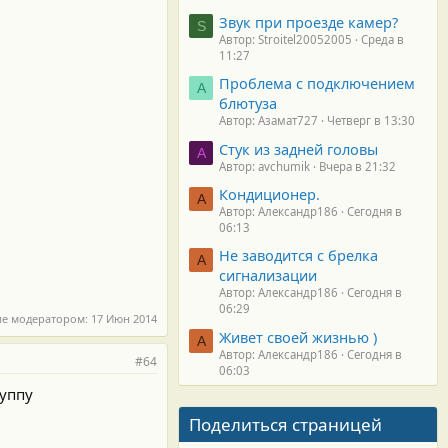
Звук при проезде камер?
S
Автор: Stroitel20052005
Среда в
11:27
Проблема с подключением
А
блютуза
Автор: Азамат727
Четверг в 13:30
Стук из задней головы
A
Автор: avchumik
Вчера в 21:32
Кондиционер.
А
Автор: Александр186
Сегодня в
06:13
Не заводится с брелка
А
сигнализации
Автор: Александр186
Сегодня в
06:29
ие модератором:
17 Июн 2014
Живет своей жизнью )
А
Автор: Александр186
Сегодня в
#64
06:03
руппу
Поделиться страницей