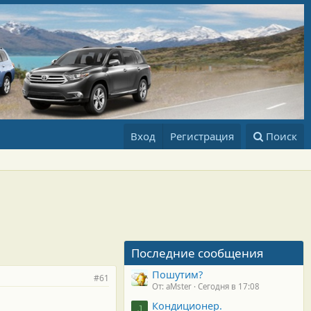
Вход
Регистрация
Поиск
Последние сообщения
Пошутим?
#61
От: aMster
Сегодня в 17:08
Кондиционер.
J