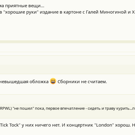
ьма приятные вещи...
 "хорошие руки" издание в картоне с Галей Миногиной и Х
пе невышедшая обложка
Сборники не считаем.
о RPWL) "не пошел" пока, первое впечатление - сидеть и траву курить..
Tick Tock" у них ничего нет. И концертник "London" хорош. 