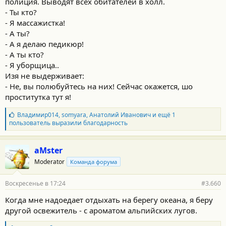
полиция. Выводят всех обитателей в холл.
т
и
- Ты кто?
:
- Я массажистка!
- А ты?
- А я делаю педикюр!
- А ты кто?
- Я уборщица..
Изя не выдерживает:
- Не, вы полюбуйтесь на них! Сейчас окажется, шо
проститутка тут я!
Б
Владимир014
,
somyara
,
Анатолий Иванович
и ещё 1
л
пользователь выразили благодарность
а
г
о
aMster
д
Moderator
Команда форума
а
р
н
Воскресенье в 17:24
#3.660
о
с
Когда мне надоедает отдыхать на берегу океана, я беру
т
другой освежитель - с ароматом альпийских лугов.
и
: