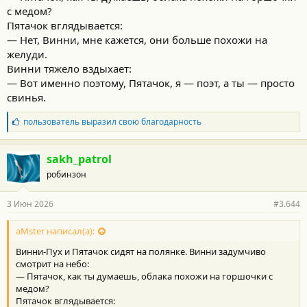
:
с медом?
Пятачок вглядывается:
— Нет, Винни, мне кажется, они больше похожи на
желуди.
Винни тяжело вздыхает:
— Вот именно поэтому, Пятачок, я — поэт, а ты — просто
свинья.
Б
пользователь
выразил свою благодарность
л
а
г
sakh_patrol
о
робинзон
д
а
р
3 Июн 2026
#3.644
н
о
с
aMster написал(а):
т
Винни-Пух и Пятачок сидят на полянке. Винни задумчиво
и
:
смотрит на небо:
— Пятачок, как ты думаешь, облака похожи на горшочки с
медом?
Пятачок вглядывается: