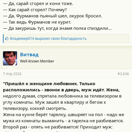
— Да, сарай сгорел и кони тоже.
— Как сарай сгорел? Почему?
— Да, Фурманов пьяный шел, окурок бросил.
— Так ведь Фурманов не курит.
— Да закуришь тут, когда знамя полка спиздили...
Б
Владимир014
выразил свою благодарность
л
а
г
Витвад
о
Well-Known Member
д
а
р
7 Апр 2026
#3.636
н
о
"Пришёл к женщине любовник. Только
с
расположились - звонок в дверь, муж идёт. Жена,
т
и
недолго думая, спрятала любовника за телевизором в
:
углу комнаты. Муж зашёл в квартиру и бегом к
телевизору, хоккей смотреть.
Жена на кухне берёт тарелку, швыряет на пол - надо же
мужа из комнаты выманить - а тарелка не разбивается.
Второй раз - опять не разбивается! Приходит муж: