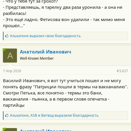
- Что у тебя тут за грохот?
- Представляешь, я тарелку два раза уронила - а она не
разбилась!
- Это ещё ладно. Фетисова вон удалили - так мимо меня
прошёл..."
Б
Алькапоне
выразил свою благодарность
л
а
г
Анатолий Иванович
А
о
Well-Known Member
д
а
р
7 Апр 2026
#3.637
н
о
Василий Иванович, я вот тут учиться пошел и не могу
с
понять фразу "Патриции пошли в термы на вакханалию".
т
и
Смотри Петька, все понятно - термы это бани,
:
вакханалия - пьянка, а в первом слове опечатка -
партийцы
Б
Алькапоне
,
ASB
и
Витвад
выразили благодарность
л
а
г