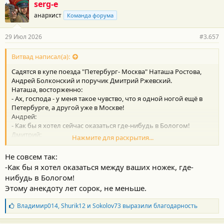
г
serg-e
о
анархист
Команда форума
д
а
р
29 Июл 2026
#3.657
н
о
с
Витвад написал(а):
т
Садятся в купе поезда "Петербург- Москва" Наташа Ростова,
и
:
Андрей Болконский и поручик Дмитрий Ржевский.
Наташа, восторженно:
- Ах, господа - у меня такое чувство, что я одной ногой ещё в
Петербурге, а другой уже в Москве!
Андрей:
- Как бы я хотел сейчас оказаться где-нибудь в Бологом!
Дмитрий:
Нажмите для раскрытия...
- Бывал я в этом вашем Бологом. Дыра, признаюсь, страшная.
Не совсем так:
-Как бы я хотел оказаться между ваших ножек, где-
нибудь в Бологом!
Этому анекдоту лет сорок, не меньше.
Б
Владимир014
,
Shurik12
и
Sokolov73
выразили благодарность
л
а