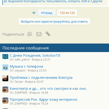
Б
Выразили благодарность:
пользователь
,
somyara
,
ASB
и 2 другие
л
а
First
г
Назад
122 из 122
о
д
Войдите или зарегистрируйтесь для ответа.
а
р
н
WhatsApp
Электронная почта
Ссылка
Поделиться:
о
с
т
Последние сообщения
и
:
С Днем Рождения, Sokolov73!
От: sakh_patrol
Вчера в 23:31
Музыка с телефона
От: swyazist
Вчера в 22:03
Проблема с подключением блютуза
От: Tarzan
Вчера в 20:47
Кинотеатр и др... кто что смотрел и как оно.
От: ZAMPRED
Вчера в 18:48
Прогрессив Рок. Вдруг кому интересно
От: ZAMPRED
Вчера в 18:24