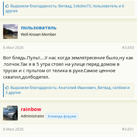
Б
Выразили благодарность:
Витвад
,
Sokolov73
,
пользователь
и 6
л
другие
а
г
о
пользователь
д
Well-Known Member
а
р
н
8 Июл 2026
#3.650
о
с
Вот блядь.Пульт....У нас когда землятресение было,ну как
т
.толчок.Так я в 5 утра стоял на улице перед домом в
и
:
трусах и с пультом от телика в руке.Самое ценное
схватил,долбодятел.
Б
Выразили благодарность:
Анатолий Иванович
,
Витвад
,
rainbow
и
л
3 другие
а
г
о
rainbow
д
Administrator
Команда форума
а
р
н
8 Июл 2026
#3.651
о
с