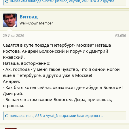
Б
Выразили благодарность:
JustDoc
,
Veyron
,
Val-1074
и 2 другие
л
а
г
Витвад
о
Well-Known Member
д
а
р
29 Июл 2026
#3.656
н
о
Садятся в купе поезда "Петербург- Москва" Наташа
с
Ростова, Андрей Болконский и поручик Дмитрий
т
и
Ржевский.
:
Наташа, восторженно:
- Ах, господа - у меня такое чувство, что я одной ногой
ещё в Петербурге, а другой уже в Москве!
Андрей:
- Как бы я хотел сейчас оказаться где-нибудь в Бологом!
Дмитрий:
- Бывал я в этом вашем Бологом. Дыра, признаюсь,
страшная.
Б
пользователь
,
ASB
и
Ayrat_N
выразили благодарность
л
а