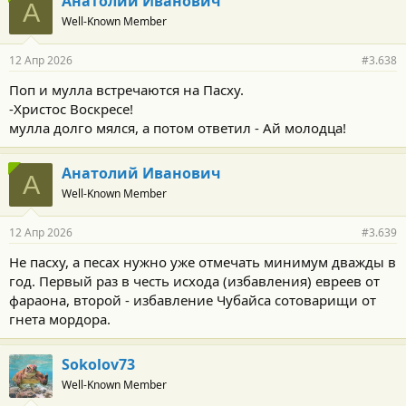
Анатолий Иванович
А
о
Well-Known Member
д
а
р
12 Апр 2026
#3.638
н
о
Поп и мулла встречаются на Пасху.
с
-Христос Воскресе!
т
и
мулла долго мялся, а потом ответил - Ай молодца!
:
Анатолий Иванович
А
Well-Known Member
12 Апр 2026
#3.639
Не пасху, а песах нужно уже отмечать минимум дважды в
год. Первый раз в честь исхода (избавления) евреев от
фараона, второй - избавление Чубайса сотоварищи от
гнета мордора.
Sokolov73
Well-Known Member