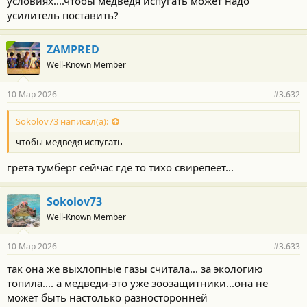
условиях....чтобы медведя испугать может надо
усилитель поставить?
ZAMPRED
Well-Known Member
10 Мар 2026
#3.632
Sokolov73 написал(а):
чтобы медведя испугать
грета тумберг сейчас где то тихо свирепеет...
Sokolov73
Well-Known Member
10 Мар 2026
#3.633
так она же выхлопные газы считала... за экологию
топила.... а медведи-это уже зоозащитники...она не
может быть настолько разносторонней