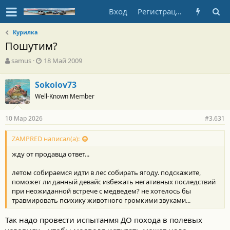
Вход
Регистрация
Курилка
Пошутим?
А
Д
samus
18 Май 2009
в
а
т
т
Sokolov73
о
а
Well-Known Member
р
н
т
а
е
ч
10 Мар 2026
#3.631
м
а
ы
л
ZAMPRED написал(а):
а
жду от продавца ответ...
летом собираемся идти в лес собирать ягоду. подскажите,
поможет ли данный девайс избежать негативных последствий
при неожиданной встрече с медведем? не хотелось бы
травмировать психику животного громкими звуками...
Так надо провести испытанмя ДО похода в полевых