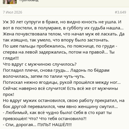
7 Июл 2026
#3.649
Уж 30 лет супруги в браке, но видно юность не ушла. И
вот в постели, в полумраке, в субботу их судьба нашла...
Жена почувствовала телом, что начал муж её ласкать. Да
так изящно, так умело, что впору было застонать.
По шее пальцы пробежались, по пояснице, по груди -
сперва на левой задержались, потом на правой... Ты
гляди!!!
Что вдруг с мужчиною случилось?
Погладил плечи, снова грудь... Ладонь по бёдрам
волочилась, затем по талии чуть-чуть.
Потискал нежно ягодицы, рукой прошёлся между ног...
Сейчас наверно всё случится! Есть всё же от мужчины
прок!
Но вдруг мужик остановился, свою работу прекратил, на
бок другой перевалился, чем явно женщину смутил...
- Любимый, как всё чудно было! Себя в сто крат ты
превзошёл! Что? Что тебя остановило?!
- Спи, дорогая... ПУЛЬТ НАШЁЛ!!!