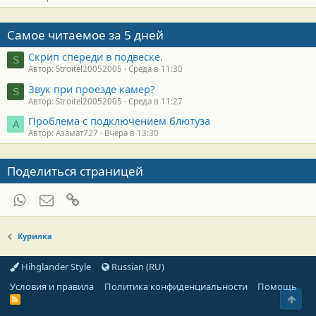
Самое читаемое за 5 дней
Скрип спереди в подвеске.
S
Автор: Stroitel20052005
Среда в 11:30
Звук при проезде камер?
S
Автор: Stroitel20052005
Среда в 11:27
Проблема с подключением блютуза
А
Автор: Азамат727
Вчера в 13:30
Поделиться страницей
WhatsApp
Электронная почта
Ссылка
Курилка
Hihglander Style
Russian (RU)
Условия и правила
Политика конфиденциальности
Помощь
Свер
R
S