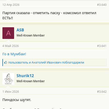
12 Апр 2026
#3.640
Партия сказала - отметить пасху - комсомол ответил
ЕСТЬ!!
ASB
A
Well-Known Member
4 Май 2026
#3.641
Го в Мумбаи!⁠
Б
пользователь
и
Анатолий Иванович
поблагодарили
л
а
г
Shurik12
о
Well-Known Member
д
а
р
1 Июн 2026
#3.642
н
о
Пиндосы шутят.
с
т
и