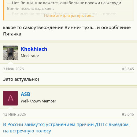
— Нет, Винни, мне кажется, они больше похожи на желуди.
Винни тяжело вздыхает:
— Вот именно поэтому, Пятачок, я — поэт, а ты — просто
Нажмите для раскрытия...
свинья.
какое то самоутверждение Винни-Пуха... и оскорбление
Пятачка
Khokhlach
Moderator
3 Июн 2026
#3.645
Зато актуально)
ASB
A
Well-Known Member
12 Июн 2026
#3.646
В России займутся устранением причин ДТП с выездом
на встречную полосу