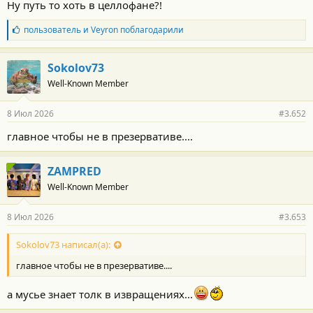
Ну путь то хоть в целлофане?!
т
и
Б
пользователь
и
Veyron
поблагодарили
:
л
а
г
Sokolov73
о
Well-Known Member
д
а
р
8 Июл 2026
#3.652
н
о
главное чтобы не в презервативе....
с
т
и
ZAMPRED
:
Well-Known Member
8 Июл 2026
#3.653
Sokolov73 написал(а):
главное чтобы не в презервативе....
а мусье знает толк в извращениях...