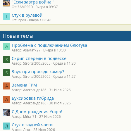
"Если завтра война."
От: ZAMPRED
Вчера в 09:37
Стук в рулевой
I
От: IgorK
Вчера в 08:48
Новые темы
Проблема с подключением блютуза
А
Автор: Азамат727
Вчера в 13:30
Скрип спереди в подвеске.
S
Автор: Stroitel20052005
Среда в 11:30
Звук при проезде камер?
S
Автор: Stroitel20052005
Среда в 11:27
Замена ГРМ
А
Автор: Александр186
31 Июл 2026
Буксировка гибрида
А
Автор: Александр186
30 Июл 2026
С Днём рождения Yugin!
Автор: Mihail71
27 Июл 2026
Стук в задней части
Л
Автор: Лекс
25 Июл 2026