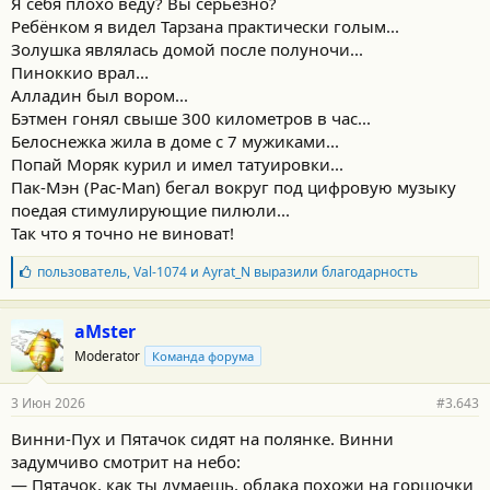
Я себя плохо веду? Вы серьёзно?
:
Ребёнком я видел Тарзана практически голым...
Золушка являлась домой после полуночи...
Пиноккио врал...
Алладин был вором...
Бэтмен гонял свыше 300 километров в час...
Белоснежка жила в доме с 7 мужиками...
Попай Моряк курил и имел татуировки...
Пак-Мэн (Pac-Man) бегал вокруг под цифровую музыку
поедая стимулирующие пилюли...
Так что я точно не виноват!
Б
пользователь
,
Val-1074
и
Ayrat_N
выразили благодарность
л
а
г
aMster
о
Moderator
Команда форума
д
а
р
3 Июн 2026
#3.643
н
о
Винни-Пух и Пятачок сидят на полянке. Винни
с
задумчиво смотрит на небо:
т
и
— Пятачок, как ты думаешь, облака похожи на горшочки