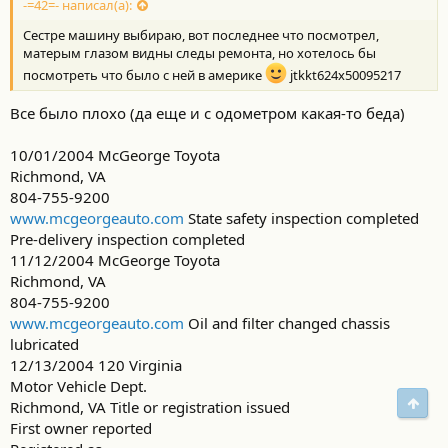
-=42=- написал(а):
Сестре машину выбираю, вот последнее что посмотрел,
матерым глазом видны следы ремонта, но хотелось бы
посмотреть что было с ней в америке
jtkkt624x50095217
Все было плохо (да еще и с одометром какая-то беда)
10/01/2004 McGeorge Toyota
Richmond, VA
804-755-9200
www.mcgeorgeauto.com
State safety inspection completed
Pre-delivery inspection completed
11/12/2004 McGeorge Toyota
Richmond, VA
804-755-9200
www.mcgeorgeauto.com
Oil and filter changed chassis
lubricated
12/13/2004 120 Virginia
Motor Vehicle Dept.
Свер
Richmond, VA Title or registration issued
First owner reported