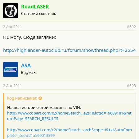
RoadLASER
Статский советчик
2 Авг 2011
#692
НЕ могу. Сюда загляни:
http://highlander-autoclub.ru/forum/showthread.php?t=2554
ASA
В думах.
2 Авг 2011
#693
kog написал(а):
Нашел историю этой машины по VIN.
http://www.copart.com/c2/homeSearch...e2s1&lotId=19689181&ret
urnPage=SEARCH_RESULTS
http://www.copart.com/c2/homeSearch...archScope=i&txtAutoCom
plete=jteew21a560013399