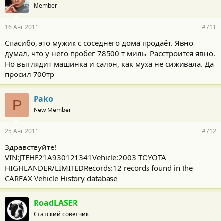
Member
16 Авг 2011
#711
Спасибо, это мужик с соседнего дома продаёт. Явно
думал, что у него пробег 78500 т миль. Расстроится явно.
Но выглядит машинка и салон, как муха не сиживала. Да
просил 700тр
Pako
P
New Member
25 Авг 2011
#712
Здравствуйте!
VIN:JTEHF21A930121341Vehicle:2003 TOYOTA
HIGHLANDER/LIMITEDRecords:12 records found in the
CARFAX Vehicle History database
RoadLASER
Статский советчик