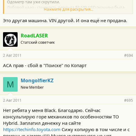
Одометр там уже скрутили.
Лобовой удар - стоимость ремонта $9 639 USD (машина была
Нажмите для раскрытия...
не на ходу).
Это другая машина. VIN другой. И она ещё не продана.
RoadLASER
Статский советчик
2 Авг 2011
#694
АСА прав - сбой в "Поиске" по Копарт
MongolfierKZ
M
New Member
2 Авг 2011
#695
Нет ребята у меня Black. Благодарю. Сейчас
консультирую горе механиков по особенностям ТО
Hybrid. Заплатил денежку на сайте
https://techinfo.toyota.com
Сижу копирую в том числе и с
помощью камеры)))) Много интересного но нет