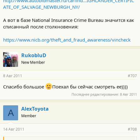
http://www.autobidmaster.ru/carfind...IGHLANDER_CERTIFIC
ATE_OF_SALVAGE_NEWBURGH_NY/
А вот в базе National Insurance Crime Bureau значится как
списанный после столкновения:
https://www.nicb.org/theft_and_fraud_awareness/vincheck
RukobluD
New Member
8 Авг 2011
#707
Спасибо большое
Поехал бы сейчас смотреть ее))))
Последнее редактирование:
8 Авг 2011
AlexToyota
A
Member
14 Авг 2011
#708