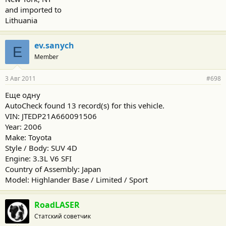
and imported to
Lithuania
ev.sanych
E
Member
3 Авг 2011
#698
Еще одну
AutoCheck found 13 record(s) for this vehicle.
VIN: JTEDP21A660091506
Year: 2006
Make: Toyota
Style / Body: SUV 4D
Engine: 3.3L V6 SFI
Country of Assembly: Japan
Model: Highlander Base / Limited / Sport
RoadLASER
Статский советчик