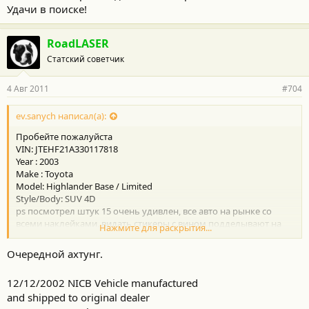
Удачи в поиске!
RoadLASER
Статский советчик
4 Авг 2011
#704
ev.sanych написал(а):
Пробейте пожалуйста
VIN: JTEHF21A330117818
Year : 2003
Make : Toyota
Model: Highlander Base / Limited
Style/Body: SUV 4D
ps посмотрел штук 15 очень удивлен, все авто на рынке со
всеми наклейками, видать стикеры с вином подделывают на
Нажмите для раскрытия...
раз.
Поедем по частникам...
Очередной ахтунг.
12/12/2002 NICB Vehicle manufactured
and shipped to original dealer