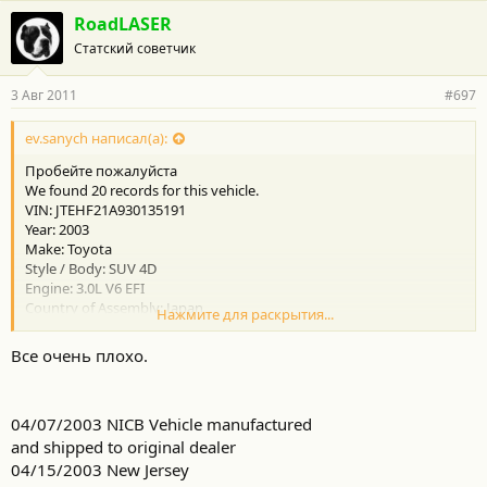
RoadLASER
Статский советчик
3 Авг 2011
#697
ev.sanych написал(а):
Пробейте пожалуйста
We found 20 records for this vehicle.
VIN: JTEHF21A930135191
Year: 2003
Make: Toyota
Style / Body: SUV 4D
Engine: 3.0L V6 EFI
Country of Assembly: Japan
Нажмите для раскрытия...
Model: Highlander Base / Limited
Все очень плохо.
04/07/2003 NICB Vehicle manufactured
and shipped to original dealer
04/15/2003 New Jersey