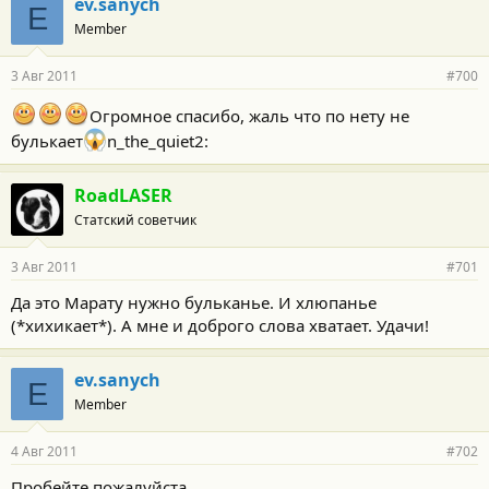
ev.sanych
E
Member
3 Авг 2011
#700
Огромное спасибо, жаль что по нету не
булькает
n_the_quiet2:
RoadLASER
Статский советчик
3 Авг 2011
#701
Да это Марату нужно бульканье. И хлюпанье
(*хихикает*). А мне и доброго слова хватает. Удачи!
ev.sanych
E
Member
4 Авг 2011
#702
Пробейте пожалуйста