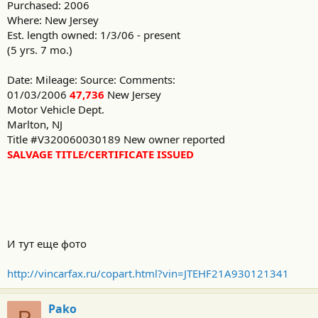
Purchased: 2006
Where: New Jersey
Est. length owned: 1/3/06 - present
(5 yrs. 7 mo.)
Date: Mileage: Source: Comments:
01/03/2006
47,736
New Jersey
Motor Vehicle Dept.
Marlton, NJ
Title #V320060030189 New owner reported
SALVAGE TITLE/CERTIFICATE ISSUED
И тут еще фото
http://vincarfax.ru/copart.html?vin=JTEHF21A930121341
Pako