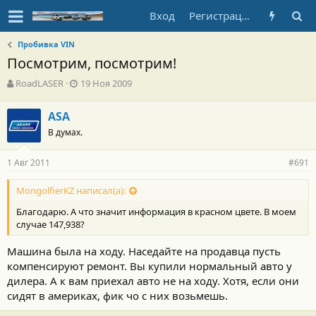
Вход
Регистрация
Пробивка VIN
Посмотрим, посмотрим!
А
Д
RoadLASER
19 Ноя 2009
в
а
т
т
ASA
о
а
В думах.
р
н
т
а
е
ч
1 Авг 2011
#691
м
а
ы
л
MongolfierKZ написал(а):
а
Благодарю. А что значит информация в красном цвете. В моем
случае 147,938?
Машина была на ходу. Наседайте на продавца пусть
компенсируют ремонт. Вы купили нормальный авто у
дилера. А к вам приехал авто не на ходу. Хотя, если они
сидят в америках, фик чо с них возьмешь.