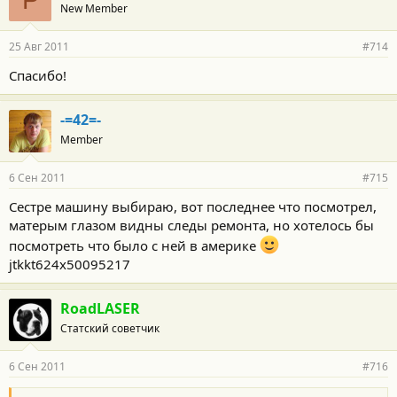
P
New Member
25 Авг 2011
#714
Спасибо!
-=42=-
Member
6 Сен 2011
#715
Сестре машину выбираю, вот последнее что посмотрел,
матерым глазом видны следы ремонта, но хотелось бы
посмотреть что было с ней в америке
jtkkt624x50095217
RoadLASER
Статский советчик
6 Сен 2011
#716