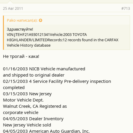
25 Авг 2011
#713
Pako написал(а):
Здравствуйте!
VIN:JTEHF21A930121341Vehicle:2003 TOYOTA
HIGHLANDER/LIMITEDRecords:12 records found in the CARFAX
Vehicle History database
Не трогай - кака!
01/16/2003 NICB Vehicle manufactured
and shipped to original dealer
02/15/2003 4 Service Facility Pre-delivery inspection
completed
03/15/2003 New Jersey
Motor Vehicle Dept.
Walnut Creek, CA Registered as
corporate vehicle
04/05/2003 Dealer Inventory
New Jersey Vehicle sold
04/05/2003 American Auto Guardian, Inc.