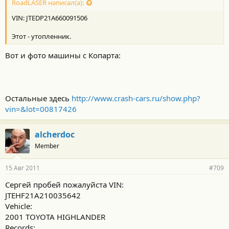
RoadLASER написал(а):
VIN: JTEDP21A660091506
Этот - утопленник.
Вот и фото машины с Копарта:
Остальные здесь
http://www.crash-cars.ru/show.php?
vin=&lot=00817426
alcherdoc
Member
15 Авг 2011
#709
Сергей пробей пожалуйста VIN:
JTEHF21A210035642
Vehicle:
2001 TOYOTA HIGHLANDER
Records: