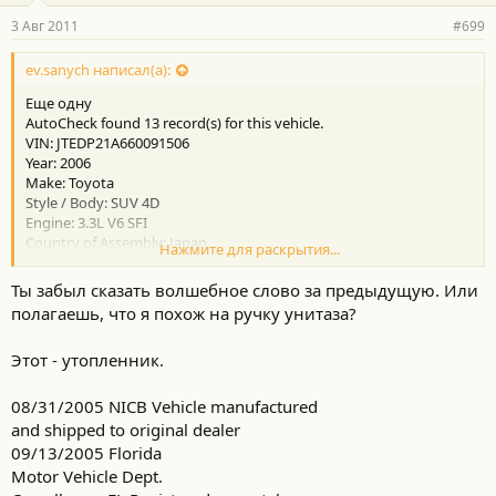
3 Авг 2011
#699
ev.sanych написал(а):
Еще одну
AutoCheck found 13 record(s) for this vehicle.
VIN: JTEDP21A660091506
Year: 2006
Make: Toyota
Style / Body: SUV 4D
Engine: 3.3L V6 SFI
Country of Assembly: Japan
Нажмите для раскрытия...
Model: Highlander Base / Limited / Sport
Ты забыл сказать волшебное слово за предыдущую. Или
полагаешь, что я похож на ручку унитаза?
Этот - утопленник.
08/31/2005 NICB Vehicle manufactured
and shipped to original dealer
09/13/2005 Florida
Motor Vehicle Dept.