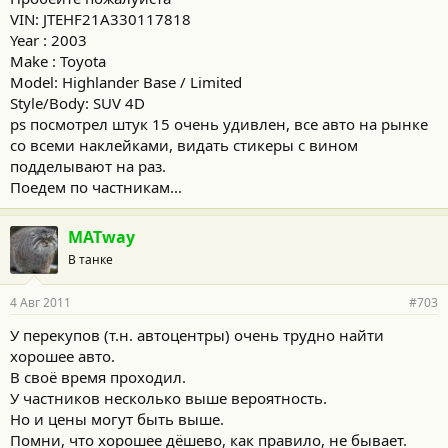
VIN: JTEHF21A330117818
Year : 2003
Make : Toyota
Model: Highlander Base / Limited
Style/Body: SUV 4D
ps посмотрел штук 15 очень удивлен, все авто на рынке
со всеми наклейками, видать стикеры с вином
подделывают на раз.
Поедем по частникам...
MATway
В танке
4 Авг 2011
#703
У перекупов (т.н. автоцентры) очень трудно найти
хорошее авто.
В своё время проходил.
У частников несколько выше вероятность.
Но и цены могут быть выше.
Помни, что хорошее дёшево, как правило, не бывает.