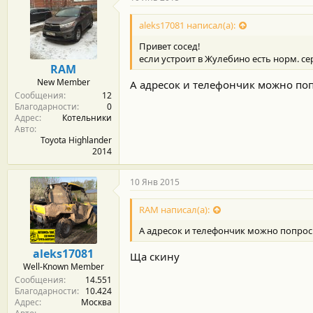
о
д
aleks17081 написал(а):
а
р
Привет сосед!
н
если устроит в Жулебино есть норм. се
о
RAM
с
New Member
А адресок и телефончик можно по
т
Сообщения
12
и
Благодарности
0
:
Адрес
Котельники
Авто
Toyota Highlander
2014
10 Янв 2015
RAM написал(а):
А адресок и телефончик можно попрос
aleks17081
Ща скину
Well-Known Member
Сообщения
14.551
Благодарности
10.424
Адрес
Москва