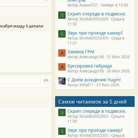
Автор: Азамат727
Четверг в 13:30
Скрип спереди в подвеске.
S
Автор: Stroitel20052005
Среда в
11:30
декабря мазду 6 делали
Звук при проезде камер?
S
Автор: Stroitel20052005
Среда в
11:27
Замена ГРМ
А
Автор: Александр186
31 Июл 2026
Буксировка гибрида
А
Автор: Александр186
30 Июл 2026
С Днём рождения Yugin!
#4
Автор: Mihail71
27 Июл 2026
Самое читаемое за 5 дней
Скрип спереди в подвеске.
S
Автор: Stroitel20052005
Среда в
11:30
Звук при проезде камер?
S
Автор: Stroitel20052005
Среда в