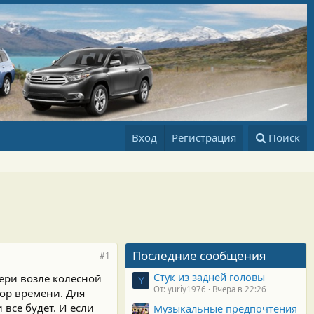
Вход
Регистрация
Поиск
Последние сообщения
#1
Стук из задней головы
ери возле колесной
Y
От: yuriy1976
Вчера в 22:26
ор времени. Для
все будет. И если
Музыкальные предпочтения