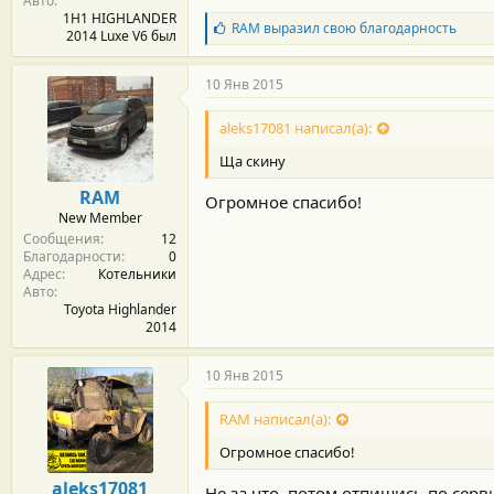
Авто
1H1 HIGHLANDER
Б
RAM
выразил свою благодарность
2014 Luxe V6 был
л
а
г
10 Янв 2015
о
д
aleks17081 написал(а):
а
р
Ща скину
н
о
RAM
Огромное спасибо!
с
New Member
т
Сообщения
12
и
Благодарности
0
:
Адрес
Котельники
Авто
Toyota Highlander
2014
10 Янв 2015
RAM написал(а):
Огромное спасибо!
aleks17081
Не за что, потом отпишись по серв