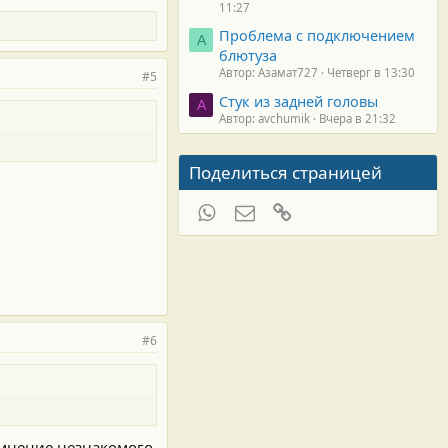
11:27
Проблема с подключением
А
блютуза
Автор: Азамат727
Четверг в 13:30
#5
Стук из задней головы
A
Автор: avchumik
Вчера в 21:32
Поделиться страницей
WhatsApp
Электронная почта
Ссылка
#6
о мнение незнакомого