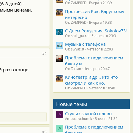
6-8 дней) -
От: ZAMPRED
Вчера в 21:39
яемыми ценами,
Прогрессив Рок. Вдруг кому
интересно
От: ZAMPRED
Вчера в 19:38
С Днем Рождения, Sokolov73!
От: sakh_patrol
Четверг в 23:31
Музыка с телефона
От: swyazist
Четверг в 22:03
#2
Проблема с подключением
блютуза
й раз в конце
От: Tarzan
Четверг в 20:47
Кинотеатр и др... кто что
смотрел и как оно.
От: ZAMPRED
Четверг в 18:48
Новые темы
Стук из задней головы
A
Автор: avchumik
Вчера в 21:32
Проблема с подключением
А
#3
блютуза