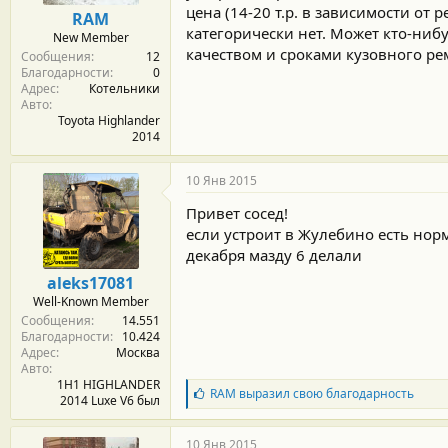
м
а
цена (14-20 т.р. в зависимости от 
RAM
ы
л
категорически нет. Может кто-ниб
New Member
а
качеством и сроками кузовного ре
Сообщения
12
Благодарности
0
Адрес
Котельники
Авто
Toyota Highlander
2014
10 Янв 2015
Привет сосед!
если устроит в Жулебино есть норм
декабря мазду 6 делали
aleks17081
Well-Known Member
Сообщения
14.551
Благодарности
10.424
Адрес
Москва
Авто
1H1 HIGHLANDER
Б
RAM
выразил свою благодарность
2014 Luxe V6 был
л
а
г
10 Янв 2015