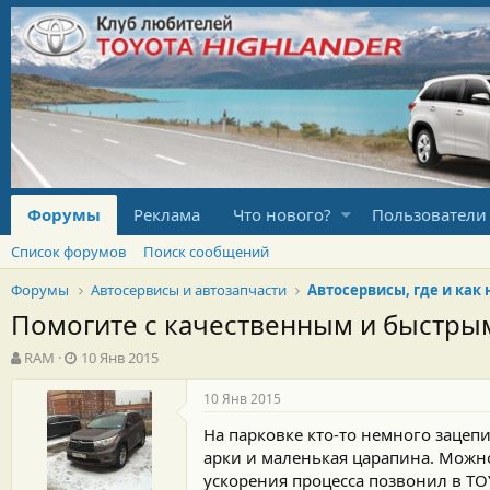
Форумы
Реклама
Что нового?
Пользователи
Список форумов
Поиск сообщений
Форумы
Автосервисы и автозапчасти
Автосервисы, где и как
Помогите с качественным и быстры
А
Д
RAM
10 Янв 2015
в
а
т
т
10 Янв 2015
о
а
На парковке кто-то немного зацеп
р
н
т
а
арки и маленькая царапина. Можно
е
ч
ускорения процесса позвонил в TO