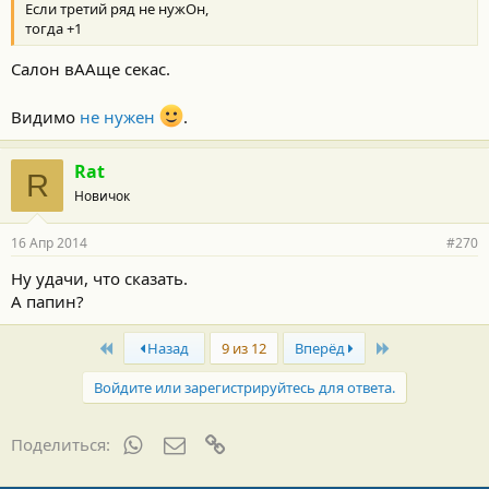
Если третий ряд не нужОн,
тогда +1
Салон вААще секас.
Видимо
не нужен
.
Rat
R
Новичок
16 Апр 2014
#270
Ну удачи, что сказать.
А папин?
First
Last
Назад
9 из 12
Вперёд
Войдите или зарегистрируйтесь для ответа.
WhatsApp
Электронная почта
Ссылка
Поделиться: