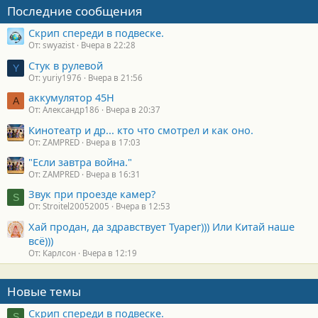
Последние сообщения
Скрип спереди в подвеске.
От: swyazist
Вчера в 22:28
Стук в рулевой
Y
От: yuriy1976
Вчера в 21:56
аккумулятор 45H
А
От: Александр186
Вчера в 20:37
Кинотеатр и др... кто что смотрел и как оно.
От: ZAMPRED
Вчера в 17:03
"Если завтра война."
От: ZAMPRED
Вчера в 16:31
Звук при проезде камер?
S
От: Stroitel20052005
Вчера в 12:53
Хай продан, да здравствует Туарег))) Или Китай наше
всё)))
От: Карлсон
Вчера в 12:19
Новые темы
Скрип спереди в подвеске.
S