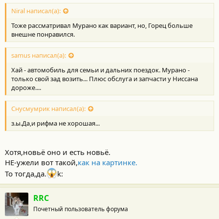
Niral написал(а):
Тоже рассматривал Мурано как вариант, но, Горец больше
внешне понравился.
samus написал(а):
Хай - автомобиль для семьи и дальних поездок. Мурано -
только свой зад возить... Плюс обслуга и запчасти у Ниссана
дороже....
Снусмумрик написал(а):
з.ы.Да,и рифма не хорошая...
Хотя,новьё оно и есть новьё.
НЕ-ужели вот такой,
как на картинке.
То тогда,да.
k:
RRC
Почетный пользователь форума