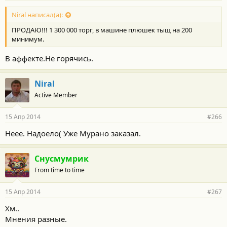
Niral написал(а):
ПРОДАЮ!!! 1 300 000 торг, в машине плюшек тыщ на 200
минимум.
В аффекте.Не горячись.
Niral
Active Member
15 Апр 2014
#266
Неее. Надоело( Уже Мурано заказал.
Снусмумрик
From time to time
15 Апр 2014
#267
Хм..
Мнения разные.