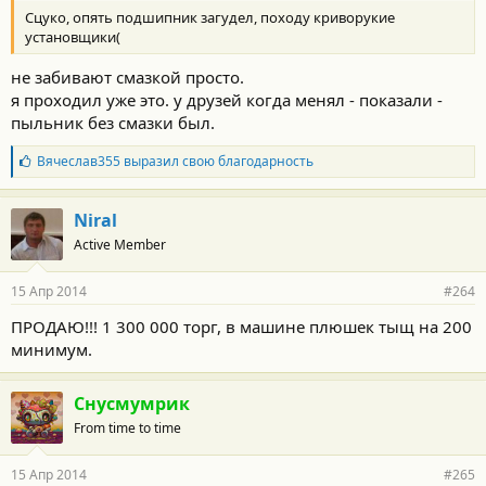
Сцуко, опять подшипник загудел, походу криворукие
установщики(
не забивают смазкой просто.
я проходил уже это. у друзей когда менял - показали -
пыльник без смазки был.
Б
Вячеслав355
выразил свою благодарность
л
а
г
Niral
о
Active Member
д
а
р
15 Апр 2014
#264
н
о
ПРОДАЮ!!! 1 300 000 торг, в машине плюшек тыщ на 200
с
минимум.
т
и
:
Снусмумрик
From time to time
15 Апр 2014
#265