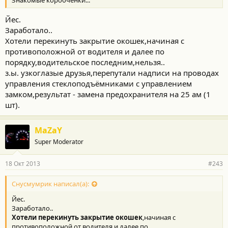
Знакомые коробченки...
Йес.
Заработало..
Хотели перекинуть закрытие окошек,начиная с
противоположной от водителя и далее по
порядку,водительское последним,нельзя..
з.ы. узкоглазые друзья,перепутали надписи на проводах
управления стеклоподъёмниками с управлением
замком,результат - замена предохранителя на 25 ам (1
шт).
MaZaY
Super Moderator
18 Окт 2013
#243
Снусмумрик написал(а):
Йес.
Заработало..
Хотели перекинуть закрытие окошек
,начиная с
противоположной от водителя и далее по