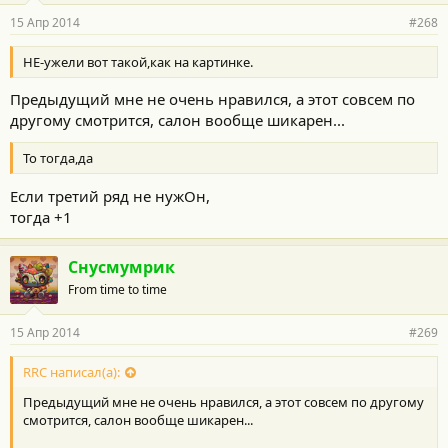
15 Апр 2014
#268
НЕ-ужели вот такой,как на картинке.
Предыдущий мне не очень нравился, а этот совсем по
другому смотрится, салон вообще шикарен...
То тогда,да
Если третий ряд не нужОн,
тогда +1
Снусмумрик
From time to time
15 Апр 2014
#269
RRC написал(а):
Предыдущий мне не очень нравился, а этот совсем по другому
смотрится, салон вообще шикарен...