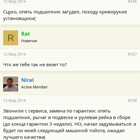
12 Мар 2014
#256
Сцуко, опять подшипник загудел, походу криворукие
установщики(
Rat
R
Новичок
12 Мар 2014
#257
Что же тебе так не везет то?
Niral
Active Member
13 Мар 2014
#258
Звонили с сервиса, замена по гарантии: опять
подшипник, рычаг в подвеске и рулевая рейка в сборе
(до конца гарантии 3 недели). НО, начал задумываться: а
будет ли моей следующей машиной тойота, ожидал
лучшего качества(