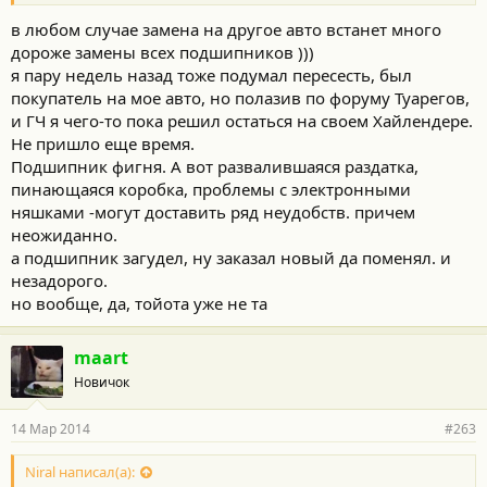
в любом случае замена на другое авто встанет много
дороже замены всех подшипников )))
я пару недель назад тоже подумал пересесть, был
покупатель на мое авто, но полазив по форуму Туарегов,
и ГЧ я чего-то пока решил остаться на своем Хайлендере.
Не пришло еще время.
Подшипник фигня. А вот развалившаяся раздатка,
пинающаяся коробка, проблемы с электронными
няшками -могут доставить ряд неудобств. причем
неожиданно.
а подшипник загудел, ну заказал новый да поменял. и
незадорого.
но вообще, да, тойота уже не та
maart
Новичок
14 Мар 2014
#263
Niral написал(а):