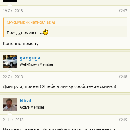
19 Окт 2013
#247
Снусмумрик написал(а):
Приеду,поменешь..
Конечно помену!
ganguga
Well-Known Member
22 Окт 2013
#248
Дмитрий, привет! Я тебе в личку сообщение скинул!
Niral
Active Member
21 Ноя 2013
#249
Наконец удалось сфотографировать, для сравнения,