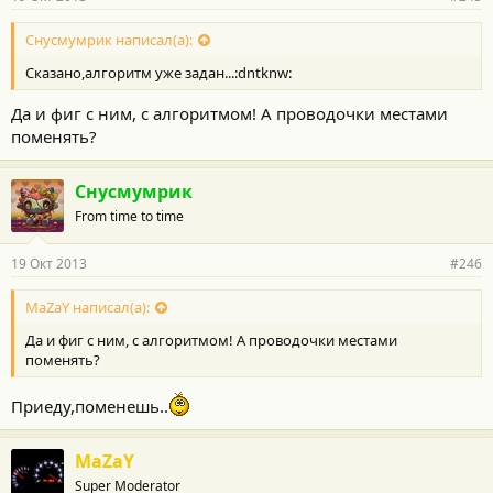
Снусмумрик написал(а):
Сказано,алгоритм уже задан...:dntknw:
Да и фиг с ним, с алгоритмом! А проводочки местами
поменять?
Снусмумрик
From time to time
19 Окт 2013
#246
MaZaY написал(а):
Да и фиг с ним, с алгоритмом! А проводочки местами
поменять?
Приеду,поменешь..
MaZaY
Super Moderator