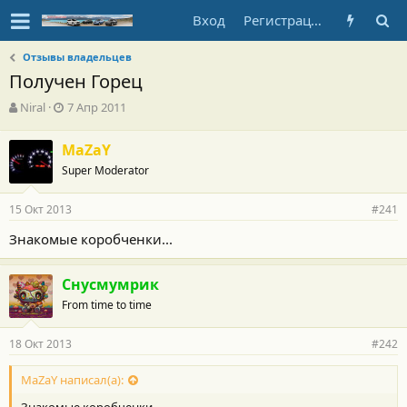
Вход
Регистрация
Отзывы владельцев
Получен Горец
А
Д
Niral
7 Апр 2011
в
а
т
т
MaZaY
о
а
Super Moderator
р
н
т
а
е
ч
15 Окт 2013
#241
м
а
ы
л
Знакомые коробченки...
а
Снусмумрик
From time to time
18 Окт 2013
#242
MaZaY написал(а):