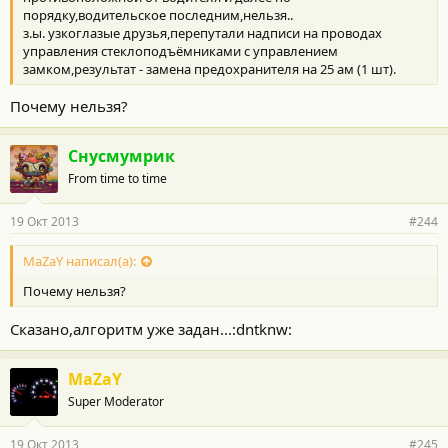
порядку,водительское последним,нельзя..
з.ы. узкоглазые друзья,перепутали надписи на проводах
управления стеклоподъёмниками с управлением
замком,результат - замена предохранителя на 25 ам (1 шт).
Почему нельзя?
Снусмумрик
From time to time
19 Окт 2013
#244
MaZaY написал(а):
Почему нельзя?
Сказано,алгоритм уже задан...:dntknw:
MaZaY
Super Moderator
19 Окт 2013
#245