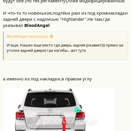
будут обе (по тех.регламенту),тоже модифицированные.
И что-то то новенькое,подтёки ржи из под хромнакладки
задней двери с надписью "Highlander".Не там,где
указывал
BloodAngel
BloodAngel написал(а):
И еще. Нашел еще место где дверь задняя ржавеет))) прямо на
уголке задней двери) где изгибы... вот тута
а именно из под накладки,в правом углу