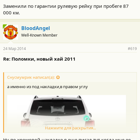
Заменили по гарантии рулевую рейку при пробеге 87
000 км.
BloodAngel
Well-Known Member
24 Мар 2014
#619
Re: Поломки, новый хай 2011
Снусмумрик написал(а):
а именно из под накладки,в правом углу
Нажмите для раскрытия...
Ну по хромовой накладке я еще писал тут когда мне ее