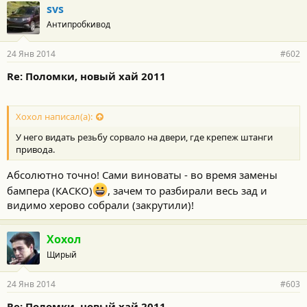
svs
Антипробкивод
24 Янв 2014
#602
Re: Поломки, новый хай 2011
Хохол написал(а):
У него видать резьбу сорвало на двери, где крепеж штанги
привода.
Абсолютно точно! Сами виноваты - во время замены
бампера (КАСКО)
, зачем то разбирали весь зад и
видимо херово собрали (закрутили)!
Хохол
Щирый
24 Янв 2014
#603
Re: Поломки, новый хай 2011