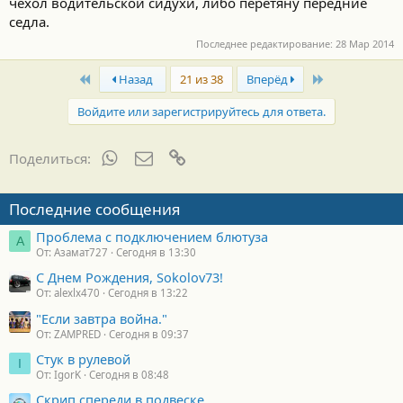
чехол водительской сидухи, либо перетяну передние
седла.
Последнее редактирование:
28 Мар 2014
First
Last
Назад
21 из 38
Вперёд
Войдите или зарегистрируйтесь для ответа.
WhatsApp
Электронная почта
Ссылка
Поделиться:
Последние сообщения
Проблема с подключением блютуза
А
От: Азамат727
Сегодня в 13:30
С Днем Рождения, Sokolov73!
От: alexlx470
Сегодня в 13:22
"Если завтра война."
От: ZAMPRED
Сегодня в 09:37
Стук в рулевой
I
От: IgorK
Сегодня в 08:48
Скрип спереди в подвеске.