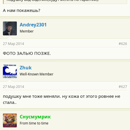
А нам покажешь?
Andrey2301
Member
27 Мар 2014
#626
ФОТО ЗАЛЬЮ ПОЗЖЕ.
Zhuk
Well-Known Member
27 Мар 2014
#627
подушку мне тоже меняли. ну кожа от этого ровнее не
стала..
Снусмумрик
From time to time