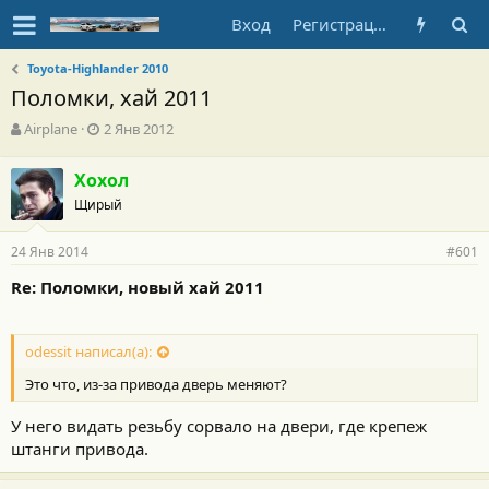
Вход
Регистрация
Toyota-Highlander 2010
Поломки, хай 2011
А
Д
Airplane
2 Янв 2012
в
а
т
т
Хохол
о
а
Щирый
р
н
т
а
е
ч
24 Янв 2014
#601
м
а
ы
л
Re: Поломки, новый хай 2011
а
odessit написал(а):
Это что, из-за привода дверь меняют?
У него видать резьбу сорвало на двери, где крепеж
штанги привода.