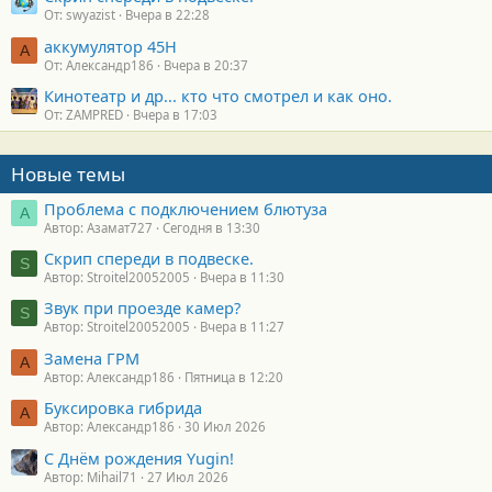
От: swyazist
Вчера в 22:28
аккумулятор 45H
А
От: Александр186
Вчера в 20:37
Кинотеатр и др... кто что смотрел и как оно.
От: ZAMPRED
Вчера в 17:03
Новые темы
Проблема с подключением блютуза
А
Автор: Азамат727
Сегодня в 13:30
Скрип спереди в подвеске.
S
Автор: Stroitel20052005
Вчера в 11:30
Звук при проезде камер?
S
Автор: Stroitel20052005
Вчера в 11:27
Замена ГРМ
А
Автор: Александр186
Пятница в 12:20
Буксировка гибрида
А
Автор: Александр186
30 Июл 2026
С Днём рождения Yugin!
Автор: Mihail71
27 Июл 2026