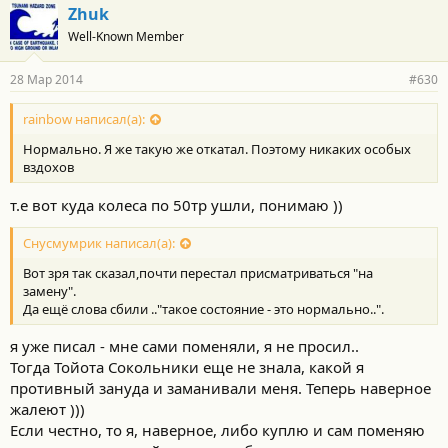
Zhuk
Well-Known Member
28 Мар 2014
#630
rainbow написал(а):
Нормально. Я же такую же откатал. Поэтому никаких особых
вздохов
т.е вот куда колеса по 50тр ушли, понимаю ))
Снусмумрик написал(а):
Вот зря так сказал,почти перестал присматриваться "на
замену".
Да ещё слова сбили .."такое состояние - это нормально..".
я уже писал - мне сами поменяли, я не просил..
Тогда Тойота Сокольники еще не знала, какой я
противный зануда и заманивали меня. Теперь наверное
жалеют )))
Если честно, то я, наверное, либо куплю и сам поменяю