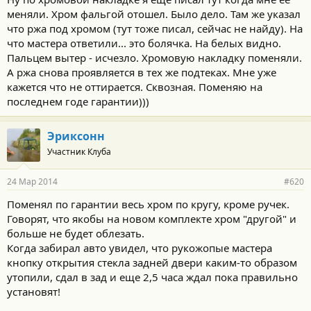
меняли. Хром фальгой отошел. Было дело. Там же указал
что ржа под хромом (тут тоже писал, сейчас не найду). На
что мастера ответили... это болячка. На белых видно.
Пальцем вытер - исчезло. Хромовую накладку поменяли.
А ржа снова проявляется в тех же подтеках. Мне уже
кажется что не оттирается. Сквозная. Поменяю на
последнем годе гарантии)))
з.ы ещё раз,заявился по фаре(правой).Почти плескается.
Эриксонн
Участник Клуба
24 Мар 2014
#620
Поменял по гарантии весь хром по кругу, кроме ручек.
Говорят, что якобы на новом комплекте хром "другой" и
больше не будет облезать.
Когда забирал авто увидел, что рукожопые мастера
кнопку открытия стекла задней двери каким-то образом
утопили, сдал в зад и еще 2,5 часа ждал пока правильно
установят!