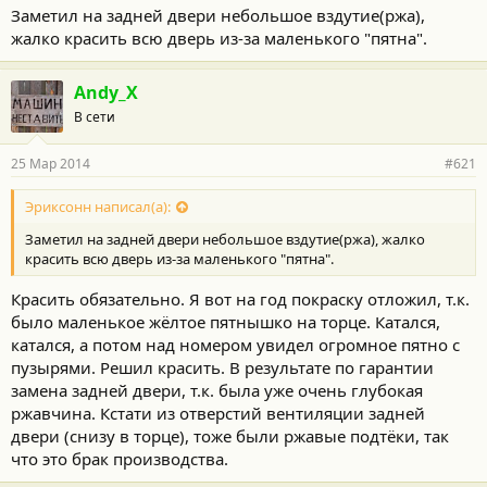
Заметил на задней двери небольшое вздутие(ржа),
жалко красить всю дверь из-за маленького "пятна".
Andy_X
В сети
25 Мар 2014
#621
Эриксонн написал(а):
Заметил на задней двери небольшое вздутие(ржа), жалко
красить всю дверь из-за маленького "пятна".
Красить обязательно. Я вот на год покраску отложил, т.к.
было маленькое жёлтое пятнышко на торце. Катался,
катался, а потом над номером увидел огромное пятно с
пузырями. Решил красить. В результате по гарантии
замена задней двери, т.к. была уже очень глубокая
ржавчина. Кстати из отверстий вентиляции задней
двери (снизу в торце), тоже были ржавые подтёки, так
что это брак производства.