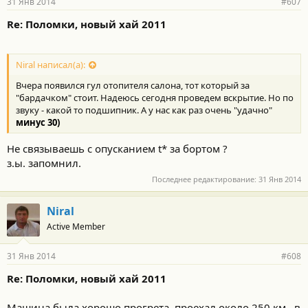
31 Янв 2014
#607
Re: Поломки, новый хай 2011
Niral написал(а):
Вчера появился гул отопителя салона, тот который за
"бардачком" стоит. Надеюсь сегодня проведем вскрытие. Но по
звуку - какой то подшипник. А у нас как раз очень "удачно"
минус 30)
Не связываешь с опусканием t* за бортом ?
з.ы. запомнил.
Последнее редактирование:
31 Янв 2014
Niral
Active Member
31 Янв 2014
#608
Re: Поломки, новый хай 2011
Машина была хорошо прогрета, проехал около 250 км., в