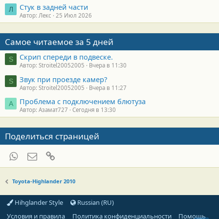
Стук в задней части
Л
Автор: Лекс
25 Июл 2026
Самое читаемое за 5 дней
Скрип спереди в подвеске.
S
Автор: Stroitel20052005
Вчера в 11:30
Звук при проезде камер?
S
Автор: Stroitel20052005
Вчера в 11:27
Проблема с подключением блютуза
А
Автор: Азамат727
Сегодня в 13:30
Поделиться страницей
WhatsApp
Электронная почта
Ссылка
Toyota-Highlander 2010
Hihglander Style
Russian (RU)
Условия и правила
Политика конфиденциальности
Помощь