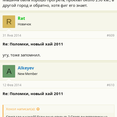
другой город и обратно, хотя фиг его знает.
Rat
R
Новичок
31 Янв 2014
#609
Re: Поломки, новый хай 2011
угу, тоже запомнил.
Alkeyev
A
New Member
12 Фев 2014
#610
Re: Поломки, новый хай 2011
Хохол написал(а):
Свист где и какой? Если окно открыть? Стоят ли ветровики на