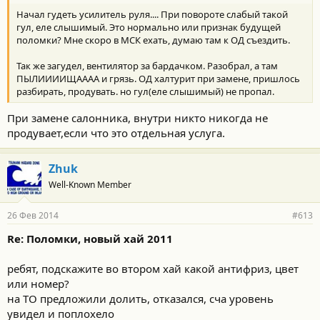
Начал гудеть усилитель руля.... При повороте слабый такой
гул, еле слышимый. Это нормально или признак будущей
поломки? Мне скоро в МСК ехать, думаю там к ОД съездить.
Так же загудел, вентилятор за бардачком. Разобрал, а там
ПЫЛИИИИЩАААА и грязь. ОД халтурит при замене, пришлось
разбирать, продувать. но гул(еле слышимый) не пропал.
При замене салонника, внутри никто никогда не
продувает,если что это отдельная услуга.
Zhuk
Well-Known Member
26 Фев 2014
#613
Re: Поломки, новый хай 2011
ребят, подскажите во втором хай какой антифриз, цвет
или номер?
на ТО предложили долить, отказался, сча уровень
увидел и поплохело