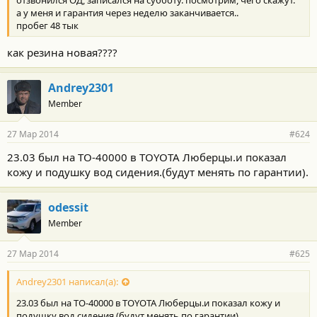
отзвонился ОД, записался на субботу. посмотрим, чего скажут.
а у меня и гарантия через неделю заканчивается..
пробег 48 тык
как резина новая????
Andrey2301
Member
27 Мар 2014
#624
23.03 был на ТО-40000 в TOYOTA Люберцы.и показал
кожу и подушку вод сидения.(будут менять по гарантии).
odessit
Member
27 Мар 2014
#625
Andrey2301 написал(а):
23.03 был на ТО-40000 в TOYOTA Люберцы.и показал кожу и
подушку вод сидения.(будут менять по гарантии).