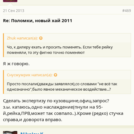
21 Сен 2013
#469
Re: Поломки, новый хай 2011
Zhuk написал(а):
Чо, к дилеру ехать и просить поменять. Если тебе рейку
поменяли, то эту фигню точно поменяют
Я ж говорю.
Снусмумрик написал(а):
Просто послали(дважды заявлялся),со словами "не всё так
однозначно",было явное механическое воздействие...?
Сделать экспертизу по кузовщине,офиц.запрос?
з.ы. катаюсь,одно наслаждение(пнули на 95-
й,рейка,ПРВ,может так совпало..).Кроме (редко) стучка
справа,и доворота вправо.