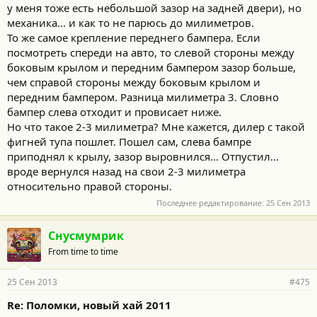
у меня тоже есть небольшой зазор на задней двери), но
механика... и как то не парюсь до милиметров.
То же самое крепление переднего бампера. Если
посмотреть спереди на авто, то слевой стороны между
боковым крылом и передним бампером зазор больше,
чем справой стороны между боковым крылом и
передним бампером. Разница милиметра 3. Словно
бампер слева отходит и провисает ниже.
Но что такое 2-3 милиметра? Мне кажется, дилер с такой
фигней тупа пошлет. Пошел сам, слева бампре
приподнял к крылу, зазор выровнился... Отпустил...
вроде вернулся назад на свои 2-3 милиметра
относительно правой стороны.
Последнее редактирование:
25 Сен 2013
Снусмумрик
From time to time
25 Сен 2013
#475
Re: Поломки, новый хай 2011