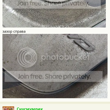
зазор справа
Снусмумрик