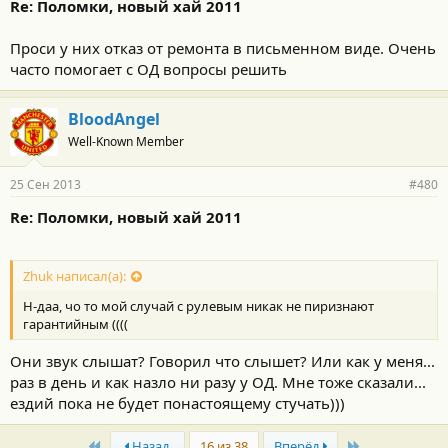
Re: Поломки, новый хай 2011
Проси у них отказ от ремонта в письменном виде. Очень
часто помогает с ОД вопросы решить
BloodAngel
Well-Known Member
25 Сен 2013
#480
Re: Поломки, новый хай 2011
Zhuk написал(а):
Н-даа, чо то мой случай с рулевым никак не пиризнают
гарантийным ((((
Они звук слышат? Говорил что слышет? Или как у меня...
раз в день и как назло ни разу у ОД. Мне тоже сказали...
ездий пока не будет понастоящему стучать)))
First
Last
Назад
16 из 38
Вперёд