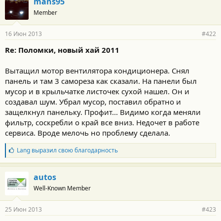
mans95
Member
16 Июн 2013
#422
Re: Поломки, новый хай 2011
Вытащил мотор вентилятора кондиционера. Снял
панель и там 3 самореза как сказали. На панели был
мусор и в крыльчатке листочек сухой нашел. Он и
создавал шум. Убрал мусор, поставил обратно и
защелкнул панельку. Профит... Видимо когда меняли
фильтр, соскребли о край все вниз. Недочет в работе
сервиса. Вроде мелочь но проблему сделала.
Б
Lang
выразил свою благодарность
л
а
г
autos
о
Well-Known Member
д
а
р
25 Июн 2013
#423
н
о