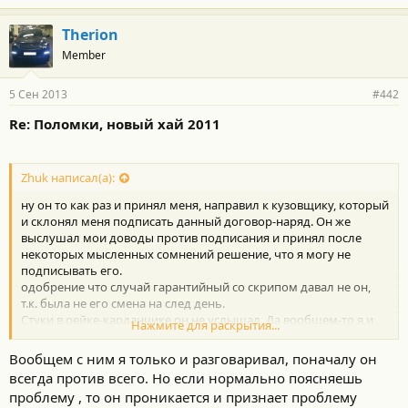
Therion
Member
5 Сен 2013
#442
Re: Поломки, новый хай 2011
Zhuk написал(а):
ну он то как раз и принял меня, направил к кузовщику, который
и склонял меня подписать данный договор-наряд. Он же
выслушал мои доводы против подписания и принял после
некоторых мысленных сомнений решение, что я могу не
подписывать его.
одобрение что случай гарантийный со скрипом давал не он,
т.к. была не его смена на след день.
Стуки в рейке-карданчике он не услышал. Да вообщем-то я и
Нажмите для раскрытия...
не надеялся, т.к. мысленно махнул уже рукой и принял
решение, када епнется окончательно, поменять за свое бабло
Вообщем с ним я только и разговаривал, поначалу он
всегда против всего. Но если нормально поясняешь
проблему , то он проникается и признает проблему