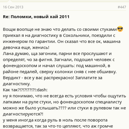
16 Сен 2013
#447
Re: Поломки, новый хай 2011
Вощм воопще не знаю что делать со своими стуками
приехал я на диагностику в Сокольники, поездили с
инженером по гарантии. Он сказал что все ок, машина
девочка еще, женись!
Лана думаю, ща загоним, парни все прослушают и
определят, чо за фигня. Загнали, подошел человек с
фонендоскопом и начал слушать: под машиной, в
районе педалей, сверху колонки сняв с нее обшивку.
Вердикт - все у вас распрекрасно! Заплатите за
диагностику.
Как так?!?!?!??!?!:dash:
ну я понимаю, что не всегда есть условия чтобы ощутить
лапками на руле стуки, но фонендоскопом специалисту
можно же было услышать???? или стуки в рулевом так не
диагностируются?!
у меня иногда когда руль в ноль после поворота
возвращается, так за что-то цепляют, что аж громче