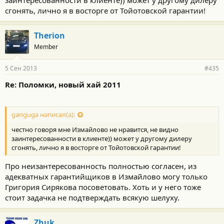
заинтересованности в клиенте)) может у другому дилеру
упросили гарантийщика признать гарантийным случаем, типа
сгонять, лично я в восторге от Тойотовской гарантии!
вы сами ее оторвали.
Ясен красен я никуда не лазил и резинки никакие не отдирал.
пс. чот не везет мне с тойтовской гарантией. все вокруг по пол
Therion
машины меняют, а мне каждый раз приходиться доказывать
Member
что я не мудак
5 Сен 2013
#435
Re: Поломки, новый хай 2011
ganguga написал(а):
честно говоря мне Измайлово не нравится, не видно
заинтересованности в клиенте)) может у другому дилеру
сгонять, лично я в восторге от Тойотовской гарантии!
Про неизантересованность полностью согласен, из
адекватных гарантийщиков в Измайлово могу только
Григория Сирякова посоветовать. Хоть и у него тоже
стоит задачка не подтверждать всякую шелуху.
Zhuk