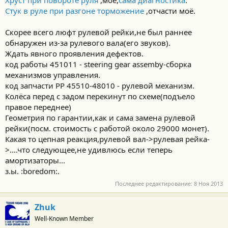
Хруст при повороте руля
,моё,
сама диагностика
.
Стук в руле при разгоне торможение
,отчасти моё.
Скорее всего люфт рулевой рейки,не был раннее
обнаружен из-за рулевого вала(его звуков).
Ждать явного проявления дефектов.
код работы 451011 - steering gear assemby-сборка
механизмов управления.
код запчасти РР 45510-48010 - рулевой механизм.
Колёса перед с задом перекинут по схеме(подъело
правое переднее)
Геометрия по гарантии,как и сама замена рулевой
рейки(посм. стоимость с работой около 29000 монет).
Какая то цепная реакция,рулевой вал->рулевая рейка-
>....что следующее,не удивлюсь если теперь
амортизаторы...
з.ы. :boredom:.
Последнее редактирование:
8 Ноя 2013
Zhuk
Well-Known Member