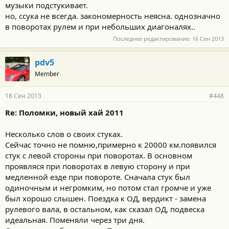
музыки подстукивает.
но, ссука не всегда. закономерность неясна. однозначно
в поворотах рулем и при небольших диагоналях..
Последнее редактирование:
16 Сен 2013
pdv5
Member
18 Сен 2013
#448
Re: Поломки, новый хай 2011
Несколько слов о своих стуках.
Сейчас точно не помню,примерно к 20000 км.появился
стук с левой стороны при поворотах. В основном
проявляся при поворотах в левую сторону и при
медленной езде при повороте. Сначала стук был
одиночным и негромким, но потом стал громче и уже
был хорошо слышен. Поездка к ОД, вердикт - замена
рулевого вала, в остальном, как сказал ОД, подвеска
идеальная. Поменяли через три дня.