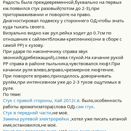
Радость была преждевременной,буквально на первых
км.появился стук разовый(потом до 2-3),при
притормаживании и повороте на право.
Диагностировал подвеску у стороннего ОД,чтобы знать
куда тыкать своего.
Визуально видно как рул.рейка ходит до 0.7см по
отношения к сайлентблокам-креплению(они в сборе с
самой РР) к кузову.
При ударе по наконечнику справа звук
звонкий(дребезжащий),слева глухой.На качание рукой
РР справа в районе пыльника,чувствовался люфт.При
качании руля влево,вправо,чрезмерное люфтение.
При повороте вправо,приходилось доворачивать
рулём,при интенсивном уже до 2-3 туков ощутимых в
руле.
По теме:
Стук с правой стороны, Хай 2012г.в.
было,особенность
работы ароматизатора(слова ОД).
сам стук
.
Стук в передней части
,не моё.
Замена рулевой электрорейки
,хотел уже писать катаной
имя,остановился,не моё.