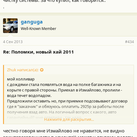
.
ganguga
Well-Known Member
4 Сен 2013
#434
Re: Поломки, новый хай 2011
Zhuk написал(а):
мой холливар
с дождями стала появляться вода на полке багажника и на
корыте с правой стороны. Приехал в Измайлово, пролили -
вода течет водопадом.
Предложили оставить но, при приемке подсовывают договор
где я "заказчик" и обязуюсь оплатить 2925р за работы после
получения взад авто. На логичный вопрос с какого, авто
гарантийный? мне ответили - так надо.
Нажмите для раскрытия...
вощм ничего не подписал, отошетший уплотнитель нашли и
на место поставили, но осадок остался.
честно говоря мне Измайлово не нравится, не видно
Кстати мне было сказано что путем неимоверных усилий