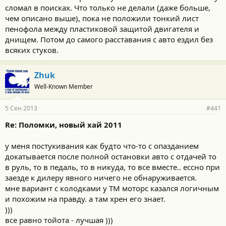
сломал в поисках. Что только не делали (даже больше,
чем описано выше), пока не положили тонкий лист
пенофола между пластиковой защитой двигателя и
днищем. Потом до самого расставания с авто ездил без
всяких стуков.
Zhuk
Well-Known Member
5 Сен 2013
#441
Re: Поломки, новый хай 2011
у меня постукивания как будто что-то с опазданием
докатывается после полной остановки авто с отдачей то
в руль, то в педаль, то в никуда, то все вместе.. ессно при
заезде к дилеру явного ничего не обнаруживается.
мне вариант с колодками у ТМ моторс казался логичным
и похожим на правду. а там хрен его знает.
)))
все равно тойота - лучшая )))