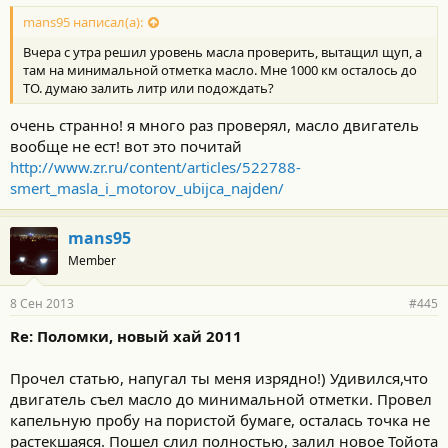
mans95 написал(а):
Вчера с утра решил уровень масла проверить, вытащил щуп, а
там на минимальной отметка масло. Мне 1000 км осталось до
ТО. думаю залить литр или подождать?
очень странно! я много раз проверял, масло двигатель
вообще не ест! вот это почитай
http://www.zr.ru/content/articles/522788-
smert_masla_i_motorov_ubijca_najden/
mans95
Member
8 Сен 2013
#445
Re: Поломки, новый хай 2011
Прочел статью, напугал ты меня изрядно!) Удивился,что
двигатель съел масло до минимальной отметки. Провел
капельную пробу на пористой бумаге, осталась точка не
растекшаяся. Пошел слил полностью, залил новое Тойота