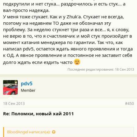
подкрутили и нет стука... раздрочилось и есть стук... а
вал-просто надежда.
У меня тоже стукает. Как и у Zhuk'а. Стукает не всегда,
поэтому на недавнем ТО даже не обозначал эту
проблему. За неделю стукнет три раза и все... я, к слову,
не верю в то, что я счастливчик и мой стук произойдет в
момент катания менеджера по гарантии. Так что, как
написал pdv5, остается ждать явного проявления и тогда
к ОД. А явное проявление и постоянное не заставит себя
долго ждать если ездить часто
Последнее редактирование:
18 Сен 2013
pdv5
Member
18 Сен 2013
#450
Re: Поломки, новый хай 2011
BloodAngel написал(а):