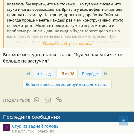
Хотелось бы верить, что не стокаже... Но тут уже писали, что
стуки иногда возвращаются. Врят ли у всех дефектная деталь
пришла на замену. Наверное, просто не доработка Тойоты.
Иногда проще менять каждый раз, чем конструктивно что-то
пересмотреть. Может в новом хае уже и пересмотрели и
проблему решили. Дальше видно будет. Может дело и не в
вале, просто при замене вала, там много что трогают. Тут
подтянули, там подкрутили и нет стука... раздрочилось и есть
Нажмите для раскрытия...
стук... а вал-просто надежда.
У меня тоже стукает. Как и у Zhuk'а. Стукает не всегда, поэтому
Вот мне менеджер так и сказал, "будем надеяться, что
на недавнем ТО даже не обозначал эту проблему. За неделю
больше не застучил"
стукнет три раза и все... я, к слову, не верю в то, что я
счастливчик и мой стук произойдет в момент катания
First
Last
Назад
15 из 38
Вперёд
менеджера по гарантии. Так что, как написал pdv5, остается
ждать явного проявления и тогда к ОД. А явное проявление и
Войдите или зарегистрируйтесь для ответа.
постоянное не заставит себя долго ждать если ездить часто
WhatsApp
Электронная почта
Ссылка
Поделиться:
Последние сообщения
Свер
Стук из задней головы
A
От: avchumik
Только что