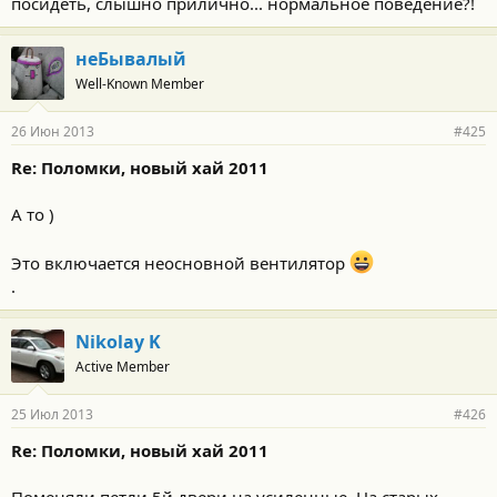
посидеть, слышно прилично... нормальное поведение?!
неБывалый
Well-Known Member
26 Июн 2013
#425
Re: Поломки, новый хай 2011
А то )
Это включается неосновной вентилятор
.
Nikolay K
Active Member
25 Июл 2013
#426
Re: Поломки, новый хай 2011