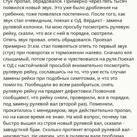
Стук пропал, обрадовался. Примерно через пять тысяч
появился новый звук. Это уже было дробление на
гребенке, тоже появлялся постепенно. После того, как
звук стал очевидным, поехал к ОД. Вердикт - замена
рулевой колонки. На мою просьбу посмотреть рулевую
рейку, сказли, что все с ней в порядке, смотрели.
Опять звук провал. опять обрадовался. Проехал
примерно 3т.км. стал появляться опять то первый звук
(стук) при поворотах и торможении налево. Сначало еле
слышимый, потом громче и чувствовался на руле.Поехал
к ОД с настойчивой просьбой внимательно посмотреть
рулевую рейку, сославшись на то, что уже есть случаи
замены рейки при подобных симптомах, и что это
помогло. Пообещали во всем разобраться, снять
рулевую рейку на предмет дефектовки.Позвонив
сообщаяют, что рейку сняли, проверили, все в порядке,
под замену рулевой вал (второй раз). Поменяли,
прокатились с менеджером, звук действительно пропал,
но на какое время не знаю. На мой вопрос, почему так
быстро вышел из строя новый рулевой вал, сказали -
заводсткой брак. Сколько протянет второй рулевой вал -
неизвестно. Не уверен, что в рулевом вале проблема.