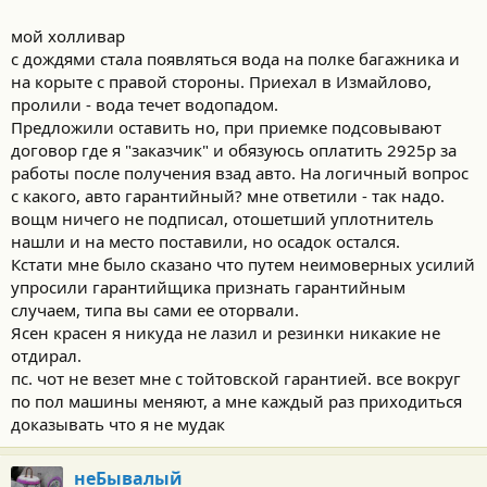
мой холливар
с дождями стала появляться вода на полке багажника и
на корыте с правой стороны. Приехал в Измайлово,
пролили - вода течет водопадом.
Предложили оставить но, при приемке подсовывают
договор где я "заказчик" и обязуюсь оплатить 2925р за
работы после получения взад авто. На логичный вопрос
с какого, авто гарантийный? мне ответили - так надо.
вощм ничего не подписал, отошетший уплотнитель
нашли и на место поставили, но осадок остался.
Кстати мне было сказано что путем неимоверных усилий
упросили гарантийщика признать гарантийным
случаем, типа вы сами ее оторвали.
Ясен красен я никуда не лазил и резинки никакие не
отдирал.
пс. чот не везет мне с тойтовской гарантией. все вокруг
по пол машины меняют, а мне каждый раз приходиться
доказывать что я не мудак
неБывалый