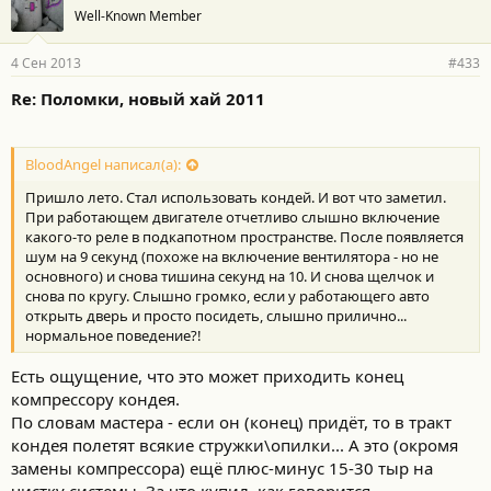
Well-Known Member
4 Сен 2013
#433
Re: Поломки, новый хай 2011
BloodAngel написал(а):
Пришло лето. Стал использовать кондей. И вот что заметил.
При работающем двигателе отчетливо слышно включение
какого-то реле в подкапотном пространстве. После появляется
шум на 9 секунд (похоже на включение вентилятора - но не
основного) и снова тишина секунд на 10. И снова щелчок и
снова по кругу. Слышно громко, если у работающего авто
открыть дверь и просто посидеть, слышно прилично...
нормальное поведение?!
Есть ощущение, что это может приходить конец
компрессору кондея.
По словам мастера - если он (конец) придёт, то в тракт
кондея полетят всякие стружки\опилки... А это (окромя
замены компрессора) ещё плюс-минус 15-30 тыр на
чистку системы. За что купил, как говорится..