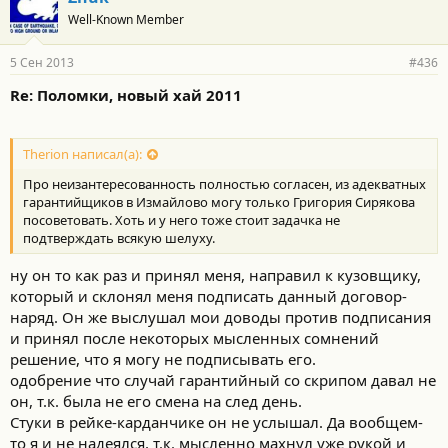
Well-Known Member
5 Сен 2013
#436
Re: Поломки, новый хай 2011
Therion написал(а):
Про неизантересованность полностью согласен, из адекватных
гарантийщиков в Измайлово могу только Григория Сирякова
посоветовать. Хоть и у него тоже стоит задачка не
подтверждать всякую шелуху.
ну он то как раз и принял меня, направил к кузовщику,
который и склонял меня подписать данный договор-
наряд. Он же выслушал мои доводы против подписания
и принял после некоторых мысленных сомнений
решение, что я могу не подписывать его.
одобрение что случай гарантийный со скрипом давал не
он, т.к. была не его смена на след день.
Стуки в рейке-карданчике он не услышал. Да вообщем-
то я и не надеялся, т.к. мысленно махнул уже рукой и