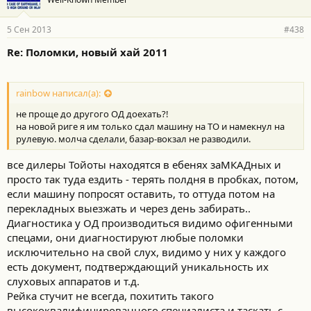
5 Сен 2013
#438
Re: Поломки, новый хай 2011
rainbow написал(а):
не проще до другого ОД доехать?!
на новой риге я им только сдал машину на ТО и намекнул на
рулевую. молча сделали, базар-вокзал не разводили.
все дилеры Тойоты находятся в ебенях заМКАДных и
просто так туда ездить - терять полдня в пробках, потом,
если машину попросят оставить, то оттуда потом на
перекладных выезжать и через день забирать..
Диагностика у ОД производиться видимо офигенными
спецами, они диагностируют любые поломки
исключительно на свой слух, видимо у них у каждого
есть документ, подтверждающий уникальность их
слуховых аппаратов и т.д.
Рейка стучит не всегда, похитить такого
высококвалифицированного специалиста и таскать с