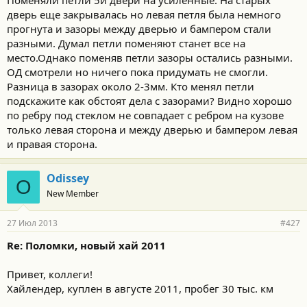
Поменяли петли 5й двери на усиленные. На старых
дверь еще закрывалась но левая петля была немного
прогнута и зазоры между дверью и бампером стали
разными. Думал петли поменяют станет все на
место.Однако поменяв петли зазоры остались разными.
ОД смотрели но ничего пока придумать не смогли.
Разница в зазорах около 2-3мм. Кто менял петли
подскажите как обстоят дела с зазорами? Видно хорошо
по ребру под стеклом не совпадает с ребром на кузове
только левая сторона и между дверью и бампером левая
и правая сторона.
Odissey
O
New Member
27 Июл 2013
#427
Re: Поломки, новый хай 2011
Привет, коллеги!
Хайлендер, куплен в августе 2011, пробег 30 тыс. км