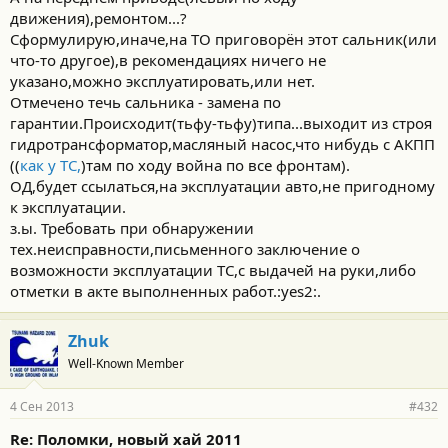
движения),ремонтом...?
Сформулирую,иначе,на ТО приговорён этот сальник(или
что-то другое),в рекомендациях ничего не
указано,можно эксплуатировать,или нет.
Отмечено течь сальника - замена по
гарантии.Происходит(тьфу-тьфу)типа...выходит из строя
гидротрансформатор,масляный насос,что нибудь с АКПП
((
как у ТС,
)там по ходу война по все фронтам).
ОД,будет ссылаться,на эксплуатации авто,не пригодному
к эксплуатации.
з.ы. Требовать при обнаружении
тех.неисправности,письменного заключение о
возможности эксплуатации ТС,с выдачей на руки,либо
отметки в акте выполненных работ.:yes2:.
Zhuk
Well-Known Member
4 Сен 2013
#432
Re: Поломки, новый хай 2011