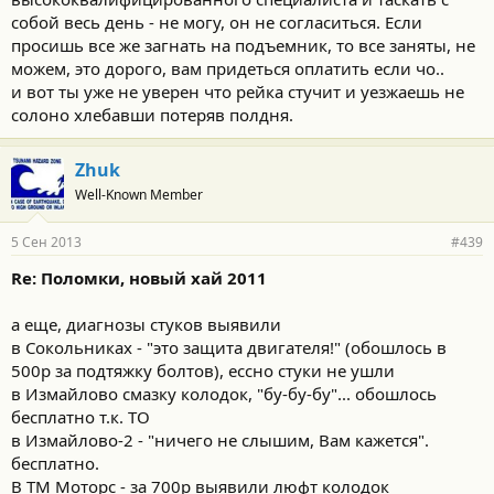
собой весь день - не могу, он не согласиться. Если
просишь все же загнать на подъемник, то все заняты, не
можем, это дорого, вам придеться оплатить если чо..
и вот ты уже не уверен что рейка стучит и уезжаешь не
солоно хлебавши потеряв полдня.
Zhuk
Well-Known Member
5 Сен 2013
#439
Re: Поломки, новый хай 2011
а еще, диагнозы стуков выявили
в Сокольниках - "это защита двигателя!" (обошлось в
500р за подтяжку болтов), ессно стуки не ушли
в Измайлово смазку колодок, "бу-бу-бу"... обошлось
бесплатно т.к. ТО
в Измайлово-2 - "ничего не слышим, Вам кажется".
бесплатно.
В ТМ Моторс - за 700р выявили люфт колодок