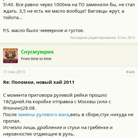
5\40. Все равно через 1000км на ТО заменили бы, не стал
ждать. 3,5 не есть же масло вообще? Ваговцы жрут, а
тойота...
P.S. масло было чеееерное и густое.
Последнее редактирование:
8 Сен 2013
Снусмумрик
From time to time
11 Сен 2013
#446
Re: Поломки, новый хай 2011
С момента приговора рулевой рейки прошло
18(!)дней.На коробке отправка с Москвы (или с
Японии)28.08.
После
замены рулевого вала
,весь в сборе,стук никуда не
пропал.
Исчезло лишь дробление и стуки на гребёнке и
неровностях отдающие в руль.