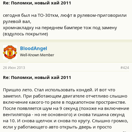
Re: Поломки, новый хай 2011
с
т
и
сегодня был на ТО-30ткм, люфт в рулевом-приговорили
:
рулевой вал,
хромнакладку на переднем бампере тож под замену
(вздулось покрытие)
BloodAngel
Well-Known Member
26 Июн 2013
#424
Re: Поломки, новый хай 2011
Пришло лето. Стал использовать кондей. И вот что
заметил. При работающем двигателе отчетливо слышно
включение какого-то реле в подкапотном пространстве.
После появляется шум на 9 секунд (похоже на включение
вентилятора - но не основного) и снова тишина секунд
на 10. И снова щелчок и снова по кругу. Слышно громко,
если у работающего авто открыть дверь и просто