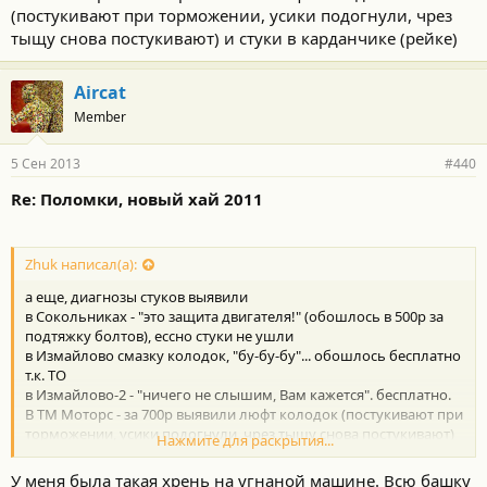
(постукивают при торможении, усики подогнули, чрез
тыщу снова постукивают) и стуки в карданчике (рейке)
Aircat
Member
5 Сен 2013
#440
Re: Поломки, новый хай 2011
Zhuk написал(а):
а еще, диагнозы стуков выявили
в Сокольниках - "это защита двигателя!" (обошлось в 500р за
подтяжку болтов), ессно стуки не ушли
в Измайлово смазку колодок, "бу-бу-бу"... обошлось бесплатно
т.к. ТО
в Измайлово-2 - "ничего не слышим, Вам кажется". бесплатно.
В ТМ Моторс - за 700р выявили люфт колодок (постукивают при
торможении, усики подогнули, чрез тыщу снова постукивают)
Нажмите для раскрытия...
и стуки в карданчике (рейке)
У меня была такая хрень на угнаной машине. Всю башку