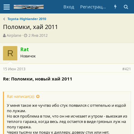
Вход
Регистрация
Toyota-Highlander 2010
Поломки, хай 2011
А
Д
Airplane
2 Янв 2012
в
а
т
т
Rat
о
R
а
Новичок
р
н
т
а
е
ч
15 Июн 2013
#421
м
а
ы
л
Re: Поломки, новый хай 2011
а
Rat написал(а):
У меня такое же чучтво ибо стук появился с оттепелью и ездой
по лужам.
Но вся проблема в том, что он не исчезает и утром - выезжая из
теплого гаража, когда весь лед остается в виде грязных луж на
полу гаража.
Через тысячу км поеду к диллеру, довезу стук или нет.