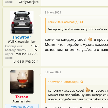
Авто
Geely Monjaro
8 Июн 2021
санек989 написал(а):
беспроводной точно нету. про стаб- не
snowroar
конечно каждому свое!
я прост
Well-Known Member
Может кто подсобит. Нужна камера 
Сообщения
1.563
основном потом, когда/если отвали
Благодарности
550
Адрес
Москва 3.5 2011
Авто
U40 3.5 4WD 2011
8 Июн 2021
snowroar написал(а):
конечно каждому свое!
я просто ут
Может кто подсобит. Нужна камера со 
Tarzan
потом, когда/если отвалится работать 
Administrator
Команда форума