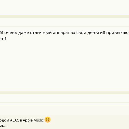
56! очень даже отличный аппарат за свои деньги!! привыкаю 
ат!
одом ALAС в Apple Music
.....