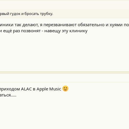
вый гудок и бросать трубку.
иники так делают, я перезванивают обязательно и хуями п
и ещё раз позвонят - навещу эту клинику
 приходом ALAС в Apple Music
ься.....