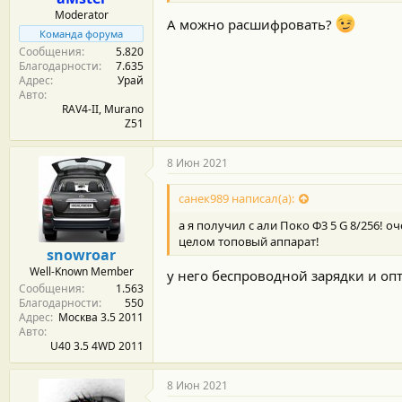
Moderator
А можно расшифровать?
Команда форума
Сообщения
5.820
Благодарности
7.635
Адрес
Урай
Авто
RAV4-II, Murano
Z51
8 Июн 2021
санек989 написал(а):
а я получил с али Поко Ф3 5 G 8/256! о
целом топовый аппарат!
snowroar
Well-Known Member
у него беспроводной зарядки и оп
Сообщения
1.563
Благодарности
550
Адрес
Москва 3.5 2011
Авто
U40 3.5 4WD 2011
8 Июн 2021