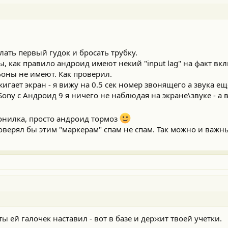
лать первый гудок и бросать трубку.
ы, как правило андроид имеют некий "input lag" на факт вк
фоны не имеют. Как проверил.
жигает экран - я вижу на 0.5 сек номер звонящего а звука е
 Sony c Андроид 9 я ничего не наблюдая на экране\звуке - 
вонилка, просто андроид тормоз
доверял бы этим "маркерам" спам не спам. Так можно и важн
 ты ей галочек наставил - вот в базе и держит твоей учетки.