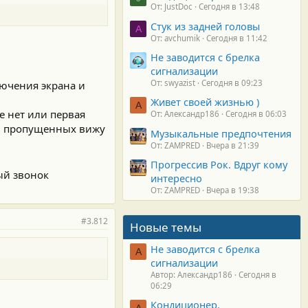
От: JustDoc
Сегодня в 13:48
Стук из задней головы
A
От: avchumik
Сегодня в 11:42
Не заводится с брелка
сигнализации
От: swyazist
Сегодня в 09:23
лючения экрана и
Живет своей жизнью )
А
ще нет или первая
От: Александр186
Сегодня в 06:03
а в пропущенных вижу
Музыкальные предпочтения
От: ZAMPRED
Вчера в 21:39
Прогрессив Рок. Вдруг кому
ый звонок
интересно
От: ZAMPRED
Вчера в 19:38
#3.812
Новые темы
Не заводится с брелка
А
сигнализации
Автор: Александр186
Сегодня в
06:29
Кондиционер.
А