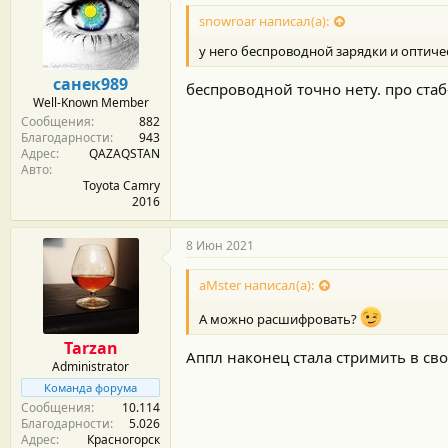
snowroar написал(а):
у него беспроводной зарядки и оптиче
санек989
беспроводной точно нету. про стаб
Well-Known Member
Сообщения
882
Благодарности
943
Адрес
QAZAQSTAN
Авто
Toyota Camry
2016
8 Июн 2021
aMster написал(а):
А можно расшифровать?
Tarzan
Аппл наконец стала стримить в сво
Administrator
Команда форума
Сообщения
10.114
Благодарности
5.026
Адрес
Красногорск