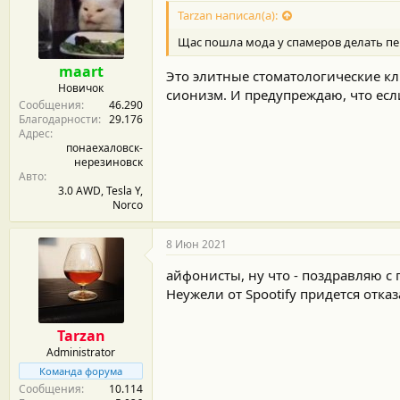
Tarzan написал(а):
Щас пошла мода у спамеров делать пер
maart
Это элитные стоматологические кл
Новичок
сионизм. И предупреждаю, что есл
Сообщения
46.290
Благодарности
29.176
Адрес
понаехаловск-
нерезиновск
Авто
3.0 AWD, Tesla Y,
Norco
8 Июн 2021
айфонисты, ну что - поздравляю с
Неужели от Spootify придется отказат
Tarzan
Administrator
Команда форума
Сообщения
10.114