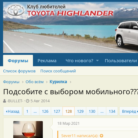
Форумы
Реклама
Что нового?
Пользователи
Список форумов
Поиск сообщений
Форумы
Обо всём
Курилка
Подсобите с выбором мобильного??
А
Д
-BULLET-
5 Авг 2014
в
а
Назад
1
…
126
127
128
129
130
…
134
Вперёд
т
т
о
а
р
н
18 Мар 2021
т
а
е
ч
Sever11 написал(а):