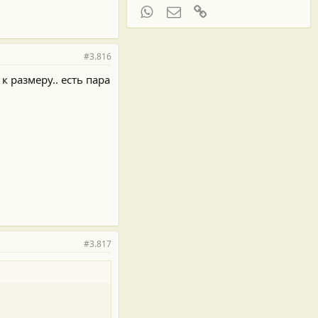
WhatsApp
Электронная почта
Ссылка
#3.816
к размеру.. есть пара
#3.817