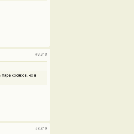
#3.818
 пара косяков, но в
#3.819