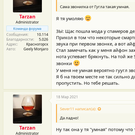
м
а
ы
л
Сама звонилка от Гугла такая умная.
а
Tarzan
Я тя умоляю
Administrator
Команда форума
ЗЫ: Щас пошла мода у спамеров де
Сообщения
10.114
Прикол в том что некоторые смарт
Благодарности
5.026
звука при первом звонке, а вот ай
Адрес
Красногорск
Авто
Geely Monjaro
Стал замечать как у меня айфон за
нота успевает брякнуть. На той же
звонки
У меня не умная вероятно гуугл з
Я б на твоем месте не так сильно 
пропустить. Но тебе решать.
18 Мар 2021
Sever11 написал(а):
Да ладно!
Tarzan
Ну так она у тя "умная" потому что
Administrator