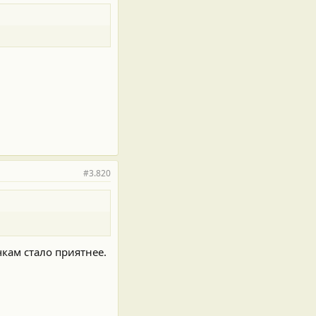
#3.820
чкам стало приятнее.