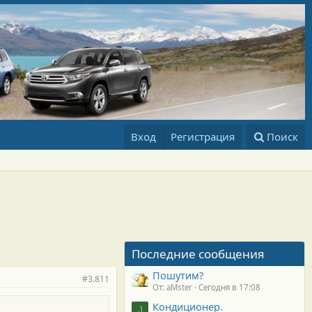
Вход
Регистрация
Поиск
Последние сообщения
Пошутим?
#3.811
От: aMster
Сегодня в 17:08
Кондиционер.
J