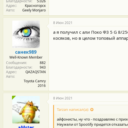
Благодарности
5.026
Адрес
Красногорск
Авто
Geely Monjaro
8 Июн 2021
а я получил с али Поко Ф3 5 G 8/2
косяков, но в целом топовый аппар
санек989
Well-Known Member
Сообщения
882
Благодарности
943
Адрес
QAZAQSTAN
Авто
Toyota Camry
2016
8 Июн 2021
Tarzan написал(а):
айфонисты, ну что - поздравляю с прих
Неужели от Spootify придется отказаться
aMster