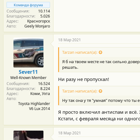
Команда форума
Сообщения
10.114
Благодарности
5.026
Адрес
Красногорск
Авто
Geely Monjaro
18 Мар 2021
Tarzan написал(а):
Я б на твоем месте не так сильно дове
решать.
Sever11
Well-Known Member
Ни разу не пропускал!
Сообщения
16.524
Благодарности
8.224
Tarzan написал(а):
Адрес
Коми, Ухта
Авто
Ну так она у тя "умная" потому что ты е
Toyota Highlander
V6 Lux 2014
Я просто включил антиспам и всё. 
Кстати, с февраля месяца ни одног
18 Мар 2021