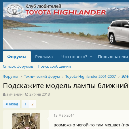
Форумы
Реклама
Что нового?
Пользователи
Список форумов
Поиск сообщений
Форумы
Технический форум
Toyota-Highlander 2001-2007
Эле
Подскажите модель лампы ближний 
А
Д
амчанин
27 Янв 2013
в
а
Назад
1
2
т
т
о
а
р
н
13 Мар 2014
т
а
возможно чегой-то там мешает (по
е
ч