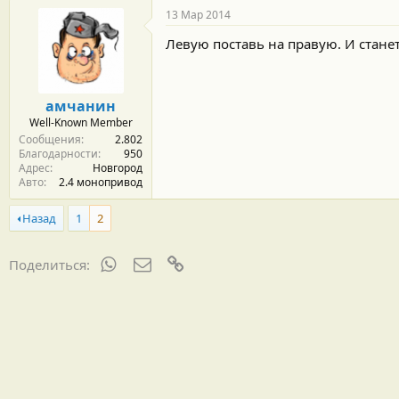
13 Мар 2014
Левую поставь на правую. И станет
амчанин
Well-Known Member
Сообщения
2.802
Благодарности
950
Адрес
Новгород
Авто
2.4 монопривод
Назад
1
2
WhatsApp
Электронная почта
Ссылка
Поделиться: