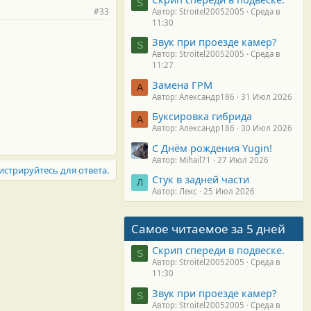
S
#33
Автор: Stroitel20052005
Среда в
11:30
Звук при проезде камер?
S
Автор: Stroitel20052005
Среда в
11:27
Замена ГРМ
А
Автор: Александр186
31 Июл 2026
Буксировка гибрида
А
Автор: Александр186
30 Июл 2026
С Днём рождения Yugin!
Автор: Mihail71
27 Июл 2026
истрируйтесь для ответа.
Стук в задней части
Л
Автор: Лекс
25 Июл 2026
Самое читаемое за 5 дней
Скрип спереди в подвеске.
S
Автор: Stroitel20052005
Среда в
11:30
Звук при проезде камер?
S
Автор: Stroitel20052005
Среда в