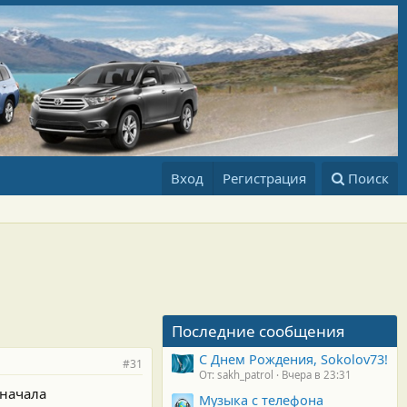
Вход
Регистрация
Поиск
Последние сообщения
С Днем Рождения, Sokolov73!
#31
От: sakh_patrol
Вчера в 23:31
 начала
Музыка с телефона