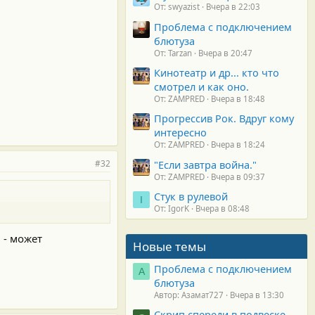
От: swyazist
Вчера в 22:03
Проблема с подключением
блютуза
От: Tarzan
Вчера в 20:47
Кинотеатр и др... кто что
смотрел и как оно.
От: ZAMPRED
Вчера в 18:48
Прогрессив Рок. Вдруг кому
интересно
От: ZAMPRED
Вчера в 18:24
#32
"Если завтра война."
От: ZAMPRED
Вчера в 09:37
Стук в рулевой
I
От: IgorK
Вчера в 08:48
 - может
Новые темы
Проблема с подключением
А
блютуза
Автор: Азамат727
Вчера в 13:30
Скрип спереди в подвеске.