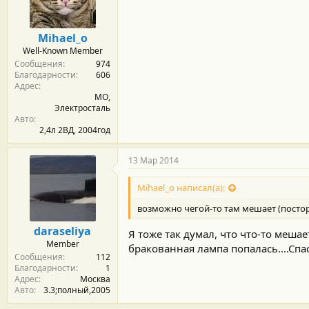
м
а
ы
л
а
Mihael_o
Well-Known Member
Сообщения
974
Благодарности
606
Адрес
МО,
Электросталь
Авто
2,4л 2ВД, 2004год
13 Мар 2014
Mihael_o написал(а):
возможно чегой-то там мешает (посто
daraseliya
Я тоже так думал, что что-то мешае
Member
бракованная лампа попалась....Спа
Сообщения
112
Благодарности
1
Адрес
Москва
Авто
3.3;полный,2005