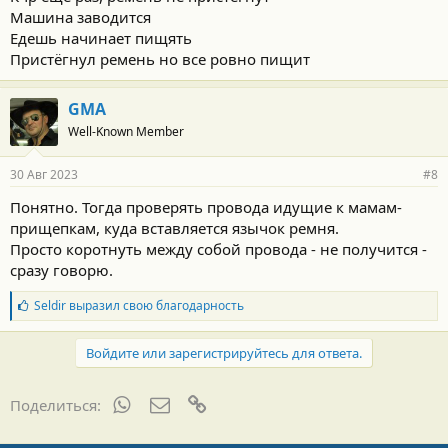
Машина заводится
Едешь начинает пищять
Пристёгнул ремень но все ровно пищит
GMA
Well-Known Member
30 Авг 2023
#8
Понятно. Тогда проверять провода идущие к мамам-
прищепкам, куда вставляется язычок ремня.
Просто коротнуть между собой провода - не получится -
сразу говорю.
Б
Seldir
выразил свою благодарность
л
а
г
Войдите или зарегистрируйтесь для ответа.
о
д
а
WhatsApp
Электронная почта
Ссылка
Поделиться:
р
н