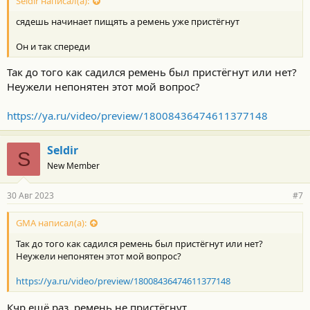
Seldir написал(а):
сядешь начинает пищять а ремень уже пристёгнут
Он и так спереди
Так до того как садился ремень был пристёгнут или нет?
Неужели непонятен этот мой вопрос?
https://ya.ru/video/preview/18008436474611377148
Seldir
S
New Member
30 Авг 2023
#7
GMA написал(а):
Так до того как садился ремень был пристёгнут или нет?
Неужели непонятен этот мой вопрос?
https://ya.ru/video/preview/18008436474611377148
Кчр ещё раз, ремень не пристёгнут