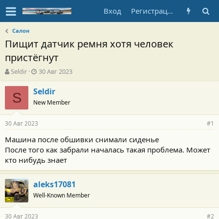
Вход
Регистрация
Салон
Пищит датчик ремня хотя человек
пристёгнут
А
Д
Seldir
30 Авг 2023
в
а
т
т
Seldir
S
о
а
New Member
р
н
т
а
30 Авг 2023
е
ч
#1
м
а
Машина после обшивки снимали сиденье
ы
л
После того как забрали началась такая проблема. Может
а
кто нибудь знает
aleks17081
Well-Known Member
30 Авг 2023
#2