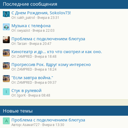
о
Последние сообщения
с
т
С Днем Рождения, Sokolov73!
и
От: sakh_patrol
Вчера в 23:31
:
Музыка с телефона
От: swyazist
Вчера в 22:03
Проблема с подключением блютуза
От: Tarzan
Вчера в 20:47
Кинотеатр и др... кто что смотрел и как оно.
От: ZAMPRED
Вчера в 18:48
Прогрессив Рок. Вдруг кому интересно
От: ZAMPRED
Вчера в 18:24
"Если завтра война."
От: ZAMPRED
Вчера в 09:37
Стук в рулевой
I
От: IgorK
Вчера в 08:48
Новые темы
Проблема с подключением блютуза
А
Автор: Азамат727
Вчера в 13:30