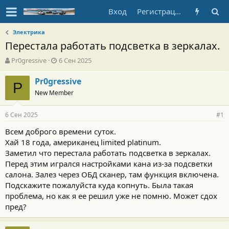
Вход
Регистрация
Электрика
Перестала работать подсветка в зеркалах.
А
Д
Pr0gressive
6 Сен 2025
в
а
т
т
Pr0gressive
P
о
а
New Member
р
н
т
а
6 Сен 2025
е
ч
#1
м
а
Всем доброго времени суток.
ы
л
Хай 18 года, американец limited platinum.
а
Заметил что перестала работать подсветка в зеркалах.
Перед этим игрался настройками кана из-за подсветки
салона. Залез через ОБД сканер, там функция включена.
Подскажите пожалуйста куда копнуть. Была такая
проблема, но как я ее решил уже не помню. Может сдох
пред?