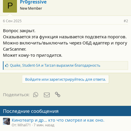
Pr0gressive
P
New Member
6 Сен 2025
#2
Вопрос закрыт.
Оказывается эта функция называется подсветка порогов.
Можно включить/выключить через ОБД адаптер и прогу
CarScanner.
Может кому-то пригодится.
Б
Quake
,
Student-SA
и
Tarzan
выразили благодарность
л
а
г
Войдите или зарегистрируйтесь для ответа.
о
д
а
WhatsApp
Электронная почта
Ссылка
Поделиться:
р
н
о
Последние сообщения
с
т
Кинотеатр и др... кто что смотрел и как оно.
и
От: Mihail71
7 мин. назад
: