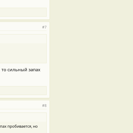
#7
й то сильный запах
#8
пах пробивается, но