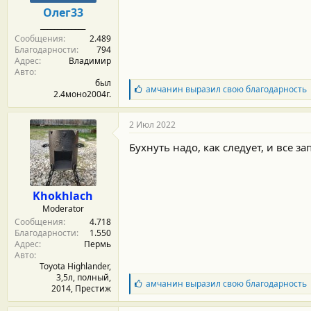
Олег33
_____________
Сообщения
2.489
Благодарности
794
Адрес
Владимир
Авто
был
Б
амчанин
выразил свою благодарность
2.4моно2004г.
л
а
г
2 Июл 2022
о
д
Бухнуть надо, как следует, и все зап
а
р
н
о
Khokhlach
с
Moderator
т
Сообщения
4.718
и
Благодарности
1.550
:
Адрес
Пермь
Авто
Toyota Highlander,
3,5л, полный,
Б
амчанин
выразил свою благодарность
2014, Престиж
л
а