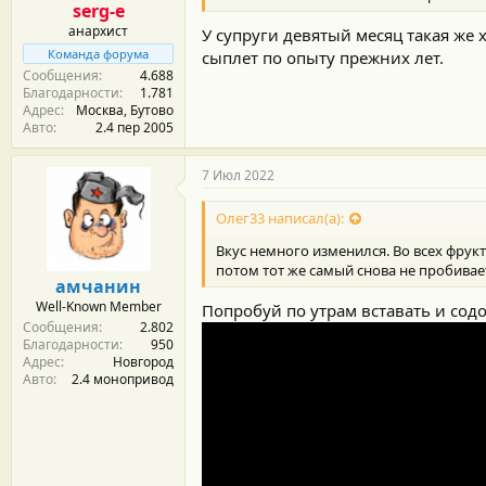
serg-e
с
анархист
У супруги девятый месяц такая же
т
и
Команда форума
сыплет по опыту прежних лет.
:
Сообщения
4.688
Благодарности
1.781
Адрес
Москва, Бутово
Авто
2.4 пер 2005
7 Июл 2022
Олег33 написал(а):
Вкус немного изменился. Во всех фрук
потом тот же самый снова не пробивае
амчанин
Well-Known Member
Попробуй по утрам вставать и сод
Сообщения
2.802
Благодарности
950
Адрес
Новгород
Авто
2.4 монопривод