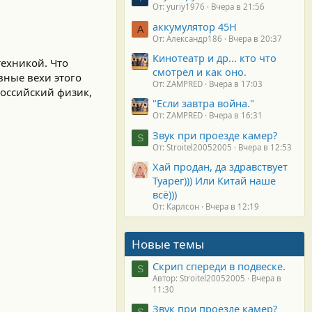
От: yuriy1976
Вчера в 21:56
аккумулятор 45H
А
От: Александр186
Вчера в 20:37
Кинотеатр и др... кто что
техникой. Что
смотрел и как оно.
вные вехи этого
От: ZAMPRED
Вчера в 17:03
российский физик,
"Если завтра война."
От: ZAMPRED
Вчера в 16:31
Звук при проезде камер?
S
От: Stroitel20052005
Вчера в 12:53
Хай продан, да здравствует
Туарег))) Или Китай наше
всё)))
От: Карлсон
Вчера в 12:19
Новые темы
Скрип спереди в подвеске.
S
Автор: Stroitel20052005
Вчера в
11:30
Звук при проезде камер?
S