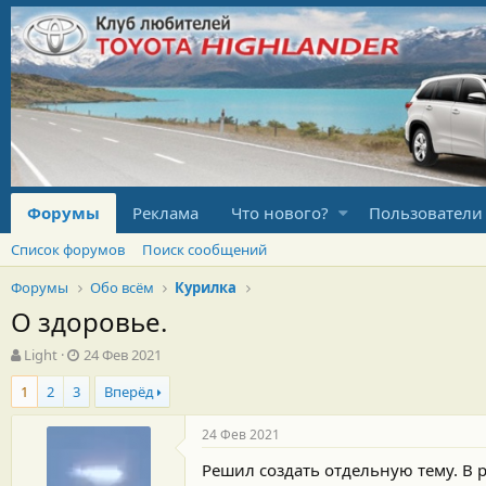
Форумы
Реклама
Что нового?
Пользователи
Список форумов
Поиск сообщений
Форумы
Обо всём
Курилка
О здоровье.
А
Д
Light
24 Фев 2021
в
а
1
2
3
Вперёд
т
т
о
а
р
н
24 Фев 2021
т
а
Решил создать отдельную тему. В р
е
ч