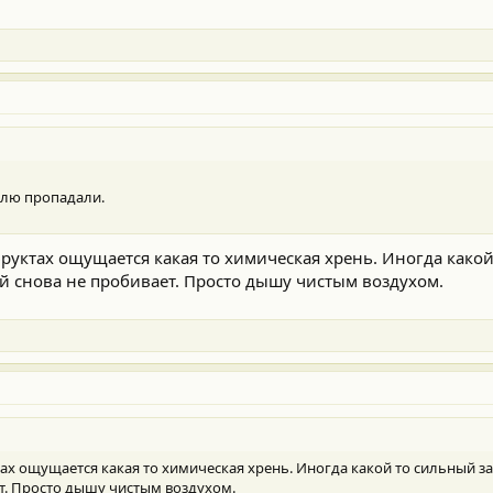
делю пропадали.
фруктах ощущается какая то химическая хрень. Иногда како
ый снова не пробивает. Просто дышу чистым воздухом.
тах ощущается какая то химическая хрень. Иногда какой то сильный за
т. Просто дышу чистым воздухом.