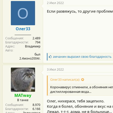
г
2 Июл 2022
о
О
д
Если развяжусь, то другие пробле
а
р
н
о
Олег33
с
_____________
т
Сообщения
2.489
и
Благодарности
794
:
Адрес
Владимир
Авто
был
Б
амчанин
выразил свою благодарность
2.4моно2004г.
л
а
г
3 Июл 2022
о
д
Олег33 написал(а):
а
р
Коронавирус отменили, а обоняния нет
н
дистиллированная вода…
о
MATway
с
В танке
Олег, нихерасе, тебя зацепило.
т
Сообщения
8.970
и
Когда я болел, обоняние и вкус на
Благодарности
6.166
:
Лежал, т-т-т, дома, не в больнице...
Адрес
Зеленоград