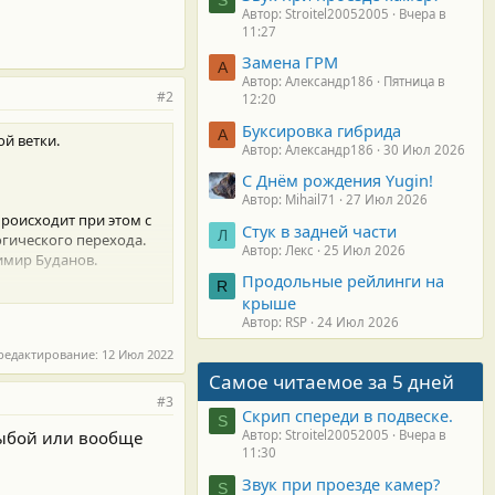
Автор: Stroitel20052005
Вчера в
11:27
Замена ГРМ
А
Автор: Александр186
Пятница в
#2
12:20
Буксировка гибрида
А
ой ветки.
Автор: Александр186
30 Июл 2026
С Днём рождения Yugin!
Автор: Mihail71
27 Июл 2026
роисходит при этом с
Стук в задней части
Л
гического перехода.
Автор: Лекс
25 Июл 2026
имир Буданов.
Продольные рейлинги на
R
оверенные варианты
крыше
Автор: RSP
24 Июл 2026
редактирование:
12 Июл 2022
Самое читаемое за 5 дней
#3
Скрип спереди в подвеске.
S
рыбой или вообще
Автор: Stroitel20052005
Вчера в
11:30
Звук при проезде камер?
S