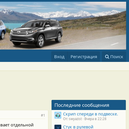
Вход
Регистрация
Поиск
Последние сообщения
Скрип спереди в подвеске.
#1
От: swyazist
Вчера в 22:28
ивает отдельной
Стук в рулевой
Y