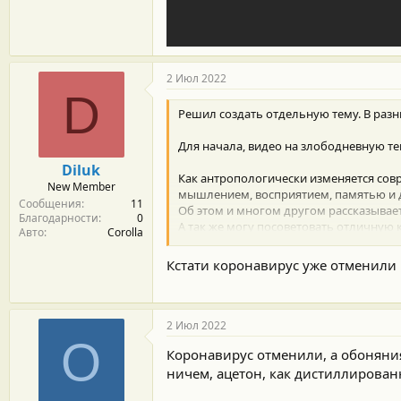
2 Июл 2022
D
Решил создать отдельную тему. В разны
Для начала, видео на злободневную те
Diluk
Как антропологически изменяется совр
New Member
мышлением, восприятием, памятью и д
Сообщения
11
Об этом и многом другом рассказывает
Благодарности
0
А так же могу посоветовать отличную
Авто
Corolla
https://ladisten.com/services/travmatolo
всегда в цене, как ни крути!
Кстати коронавирус уже отменили .
2 Июл 2022
О
Коронавирус отменили, а обоняния
ничем, ацетон, как дистиллирова