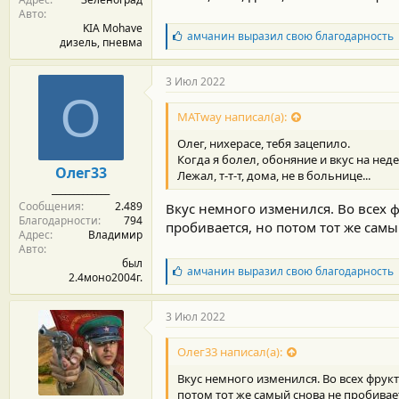
Авто
KIA Mohave
Б
амчанин
выразил свою благодарность
дизель, пневма
л
а
г
3 Июл 2022
о
О
д
MATway написал(а):
а
р
Олег, нихерасе, тебя зацепило.
н
Когда я болел, обоняние и вкус на не
о
Олег33
Лежал, т-т-т, дома, не в больнице...
с
_____________
т
Сообщения
2.489
и
Вкус немного изменился. Во всех 
Благодарности
794
:
пробивается, но потом тот же сам
Адрес
Владимир
Авто
был
Б
амчанин
выразил свою благодарность
2.4моно2004г.
л
а
г
3 Июл 2022
о
д
Олег33 написал(а):
а
р
Вкус немного изменился. Во всех фрук
н
потом тот же самый снова не пробивае
о