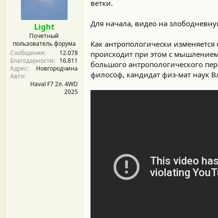
м
а
ветки.
ы
л
а
Для начала, видео на злободневну
Light
Почетный
Как антропологически изменяется 
пользователь форума
Сообщения
12.078
происходит при этом с мышлением
Благодарности
16.811
большого антропологического пере
Адрес
Новгородчина
философ, кандидат физ-мат наук 
Авто
Haval F7 2л. 4WD
2025