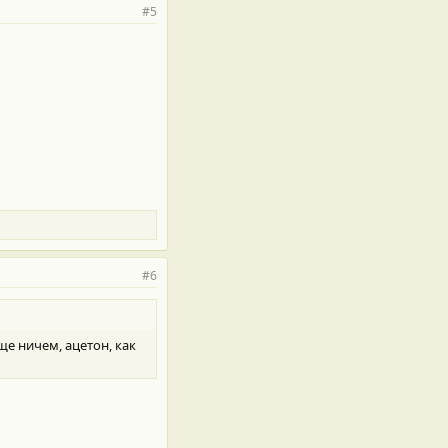
#5
#6
е ничем, ацетон, как