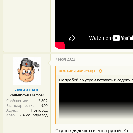
7 Июл 2022
амчанин написал(а):
Попробуй по утрам вставать и содовую
амчанин
Well-Known Member
Сообщения
2.802
Благодарности
950
Адрес
Новгород
Авто
2.4 монопривод
Огулов дядечка очень крутой. К е