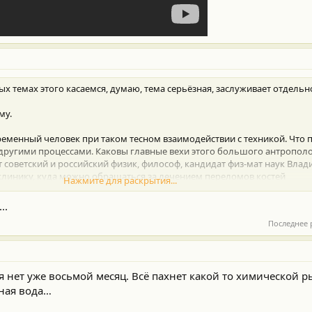
х темах этого касаемся, думаю, тема серьёзная, заслуживает отдельн
му.
еменный человек при таком тесном взаимодействии с техникой. Что п
ругими процессами. Каковы главные вехи этого большого антрополо
 советский и российский физик, философ, кандидат физ-мат наук Влад
 клинику, куда можно обращаться за лечением переломов костей
Нажмите для раскрытия...
giya-lechenie-travm-i-perelomov-konechnostej/
и не только. Всё таки пр
..
Последнее 
 нет уже восьмой месяц. Всё пахнет какой то химической 
нная вода…