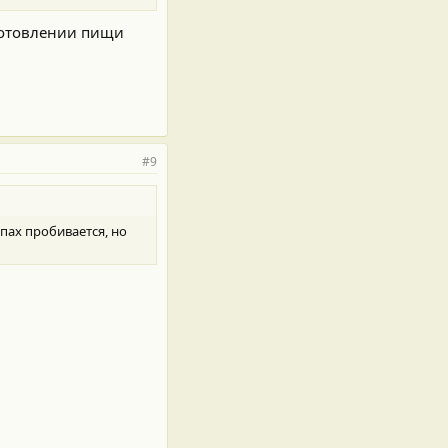
иготовлении пищи
#9
пах пробивается, но