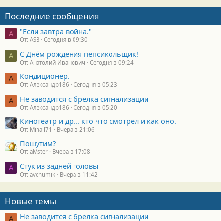
Последние сообщения
"Если завтра война."
A
От: ASB
Сегодня в 09:30
С Днём рождения пепсикольщик!
А
От: Анатолий Иванович
Сегодня в 09:24
Кондиционер.
А
От: Александр186
Сегодня в 05:23
Не заводится с брелка сигнализации
А
От: Александр186
Сегодня в 05:20
Кинотеатр и др... кто что смотрел и как оно.
От: Mihail71
Вчера в 21:06
Пошутим?
От: aMster
Вчера в 17:08
Стук из задней головы
A
От: avchumik
Вчера в 11:42
Новые темы
Не заводится с брелка сигнализации
А