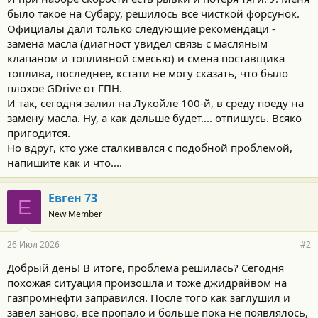
было такое на Субару, решилось все чисткой форсунок.
Официалы дали только следующие рекомендаци -
замена масла (диагност увидел связь с масляным
клапаном и топливной смесью) и смена поставщика
топлива, последнее, кстати не могу сказать, что было
плохое GDrive от ГПН.
И так, сегодня залил на Лукойле 100-й, в среду поеду на
замену масла. Ну, а как дальше будет.... отпишусь. Всяко
пригодится.
Но вдруг, кто уже сталкивался с подобной проблемой,
напишите как и что....
Евген 73
Е
New Member
26 Июл 2026
#2
Добрый день! В итоге, проблема решилась? Сегодня
похожая ситуация произошла и тоже джидрайвом на
газпромнефти заправился. После того как заглушил и
завёл заново, всё пропало и больше пока не появлялось,