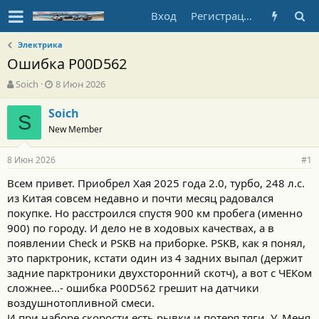
Вход
Регистрация
Электрика
Ошибка P00D562
А
Д
Soich
8 Июн 2026
в
а
т
т
Soich
S
о
а
New Member
р
н
т
а
8 Июн 2026
е
ч
#1
м
а
Всем привет. Приобрел Хая 2025 года 2.0, турбо, 248 л.с.
ы
л
из Китая совсем недавно и почти месяц радовался
а
покупке. Но расстроился спустя 900 км пробега (именно
900) по городу. И дело не в ходовых качествах, а в
появлении Check и PSKB на приборке. PSKB, как я понял,
это парктроник, кстати один из 4 задних выпал (держит
задние парктроники двухсторонний скотч), а вот с ЧЕКом
сложнее...- ошибка P00D562 грешит на датчики
воздушнотопливной смеси.
И при наборе скорости есть рывки и потеря тяги. У. Меня