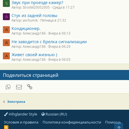
Звук при проезде камер?
S
Автор: Stroitel20052005
Среда в 11:27
Стук из задней головы
A
Автор: avchumik
Пятница в 21:32
Кондиционер.
А
Автор: Александр186
Вчера в 06:13
Не заводится с брелка сигнализации
А
Автор: Александр186
Вчера в 06:29
Живет своей жизнью )
А
Автор: Александр186
Вчера в 06:03
Поделиться страницей
WhatsApp
Электронная почта
Ссылка
Электрика
Hihglander Style
Russian (RU)
Условия и правила
Политика конфиденциальности
Помощь
Свер
R