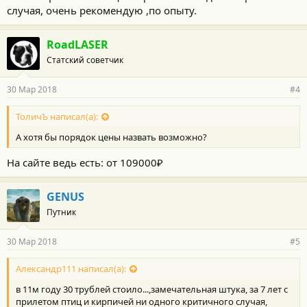
случая, очень рекомендую ,по опыту.
RoadLASER
Статский советчик
30 Мар 2018
#4
ТоличЪ написал(а):
А хотя бы порядок цены назвать возможно?
На сайте ведь есть: от 109000₽
GENUS
Путник
30 Мар 2018
#5
Александр111 написал(а):
в 11м году 30 трублей стоило...,замечательная штука, за 7 лет с
прилетом птиц и кирпичей ни одного критичного случая,