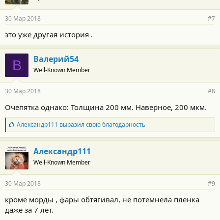
30 Мар 2018
#7
это уже другая история .
Валерий54
В
Well-Known Member
30 Мар 2018
#8
Очепятка однако: Толщина 200 мм. Наверное, 200 мкм.
Б
Александр111
выразил свою благодарность
л
а
г
Александр111
о
Well-Known Member
д
а
р
30 Мар 2018
#9
н
о
кроме морды , фары обтягивал, не потемнела пленка
с
даже за 7 лет.
т
и