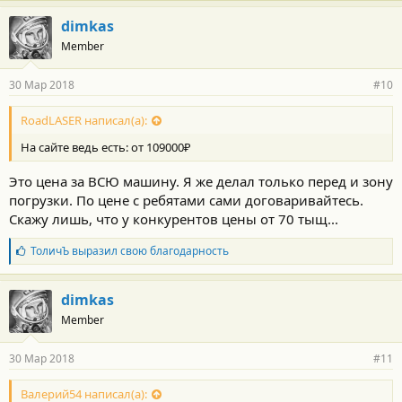
:
dimkas
Member
30 Мар 2018
#10
RoadLASER написал(а):
На сайте ведь есть: от 109000₽
Это цена за ВСЮ машину. Я же делал только перед и зону
погрузки. По цене с ребятами сами договаривайтесь.
Скажу лишь, что у конкурентов цены от 70 тыщ...
Б
ТоличЪ
выразил свою благодарность
л
а
г
dimkas
о
Member
д
а
р
30 Мар 2018
#11
н
о
с
Валерий54 написал(а):