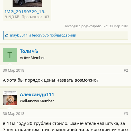
IMG_20180329_152152-min.jpg
919,3 KB
Просмотры: 103
Последнее редактирование:
30 Мар 2018
Б
maykl3011
и
fedor7676
поблагодарили
л
а
г
ТоличЪ
Т
о
Active Member
д
а
р
30 Мар 2018
#2
н
о
А хотя бы порядок цены назвать возможно?
с
т
и
Александр111
:
Well-Known Member
30 Мар 2018
#3
в 11м году 30 трублей стоило...,замечательная штука, за
7 лет с прилетом птиц и кирпичей ни одного критичного