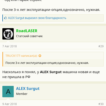
После 3-х лет эксплуатации-опция,однозначно, нужная.
Б
ALEX Surgut
выразил свою благодарность
л
а
г
RoadLASER
о
Статский советчик
д
а
р
7 Авг 2018
#29
н
о
с
TRUCK177 написал(а):
т
После 3-х лет эксплуатации-опция,однозначно, нужная.
и
:
Насколько я понял, у
ALEX Surgut
машина новая и еще
не пришла в РФ
ALEX Surgut
A
Member
9 Авг 2018
#30