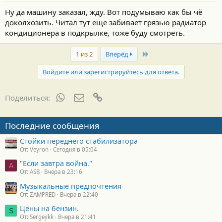
Ну да машину заказал, жду. Вот подумываю как бы чё
доколхозить. Читал тут еще забивает грязью радиатор
кондиционера в подкрылке, тоже буду смотреть.
Last
1 из 2
Вперёд
Войдите или зарегистрируйтесь для ответа.
WhatsApp
Электронная почта
Ссылка
Поделиться:
Последние сообщения
Стойки переднего стабилизатора
От: Veyron
Сегодня в 05:04
"Если завтра война."
A
От: ASB
Вчера в 23:16
Музыкальные предпочтения
От: ZAMPRED
Вчера в 22:40
Цены на бензин.
S
От: Sergeykk
Вчера в 21:41