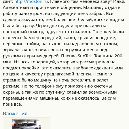
сайт:
http://moston.ru
. Главного там Человека зовут Илья.
Адекватный и приятный в общении. Машинку отдал в
работу рано утром, на следующий день забрал. Все
сделано аккуратно, тем более цвет белый, косяки видны
были бы сразу. Через две недели пригласили на
повторный осмотр, вдруг что-то вылезет. По факту были
оклеены: бампер передний, капот, крылья передние,
передние стойки, часть крыши над лобовым стеклом,
зеркала заднего вида, зона погрузки и места под
ручками открытия дверей. Пленка SunTek. Толщина 200
мкм. Из всех товарищей, которых я рассматривал на
предмет оклейки, эти оказались наиболее адекватными
по цене и качеству предлагаемой пленки. Немного
стремно было машину на ночь оставлять в валет
режиме. Но по телефонному приложению системы
охраны, а так же по спутнику, следил за возможными
перемещениями машины, коих не оказалось. За сим
пока все.
Вложения