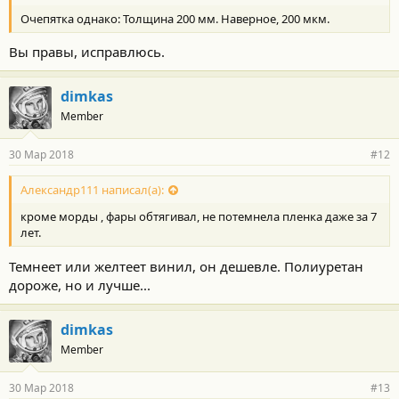
т
Очепятка однако: Толщина 200 мм. Наверное, 200 мкм.
и
:
Вы правы, исправлюсь.
dimkas
Member
30 Мар 2018
#12
Александр111 написал(а):
кроме морды , фары обтягивал, не потемнела пленка даже за 7
лет.
Темнеет или желтеет винил, он дешевле. Полиуретан
дороже, но и лучше...
dimkas
Member
30 Мар 2018
#13