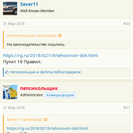
Sever11
Well-Known Member
31 Мар 2018
#20
пепсикольщик написал(а):
На законодательство сошлись.
https://rg.ru/2018/02/19/tehosmotr-dok.html
Пункт 19 Правил.
Б
пепсикольщик
и
demma
поблагодарили
л
а
г
пепсикольщик
о
Administrator
Команда форума
д
а
р
31 Мар 2018
#21
н
о
с
Sever11 написал(а):
т
https://rg.ru/2018/02/19/tehosmotr-dok.html
и