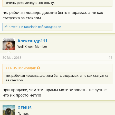
очень рекомендую ,по опыту.
не, рабочая лошадь, должна быть в шрамах, а не как
статуэтка за стеклом.
Б
Sever11
и
tatarinde
поблагодарили
л
а
г
Александр111
о
Well-Known Member
д
а
р
30 Мар 2018
#6
н
о
с
GENUS написал(а):
т
не, рабочая лошадь, должна быть в шрамах, а не как статуэтка
и
:
за стеклом.
при продаже, чем эти шрамы мотивировать- не лучше
что их просто нет?!!!
GENUS
Путник