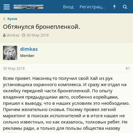
Вход
Регистрация
Кузов
Обтянулся бронепленкой.
А
Д
dimkas
30 Мар 2018
в
а
т
т
dimkas
о
а
Member
р
н
т
а
е
ч
30 Мар 2018
#1
м
а
ы
л
Всем привет. Наконец-то получил свой Хай из рук
а
установщика охранного комплекса. И сразу же отдал на
оклейку передней части бронепленкой. По опыту
владения предыдущими авто, особенно корейцами,
пришел к выводу, что в наших условиях это необходимо.
Причем желательно сновья. Посему провел легкий
маркетинг в поисках исполнителей и в итоге нашел не
сильно известных, но как оказалось, толковых ребят. Не
рекламы ради, а только для пользы общества назову