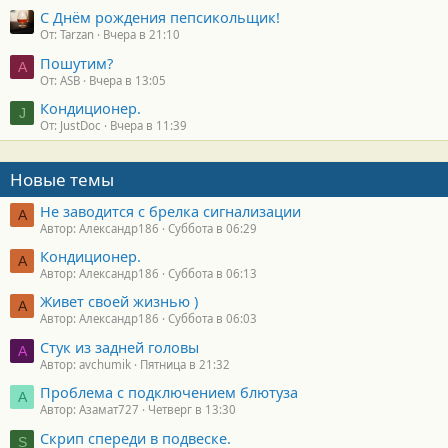
С Днём рождения пепсикольщик!
От: Tarzan
Вчера в 21:10
Пошутим?
A
От: ASB
Вчера в 13:05
Кондиционер.
J
От: JustDoc
Вчера в 11:39
Новые темы
Не заводится с брелка сигнализации
А
Автор: Александр186
Суббота в 06:29
Кондиционер.
А
Автор: Александр186
Суббота в 06:13
Живет своей жизнью )
А
Автор: Александр186
Суббота в 06:03
Стук из задней головы
A
Автор: avchumik
Пятница в 21:32
Проблема с подключением блютуза
А
Автор: Азамат727
Четверг в 13:30
Скрип спереди в подвеске.
S