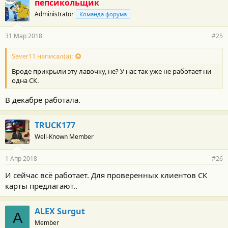
пепсикольщик
Administrator
Команда форума
31 Мар 2018
#25
Sever11 написал(а):
Вроде прикрыли эту лавочку, не? У нас так уже не работает ни
одна СК.
В декабре работала.
TRUCK177
Well-Known Member
1 Апр 2018
#26
И сейчас всё работает. Для проверенных клиентов СК
карты предлагают..
ALEX Surgut
A
Member