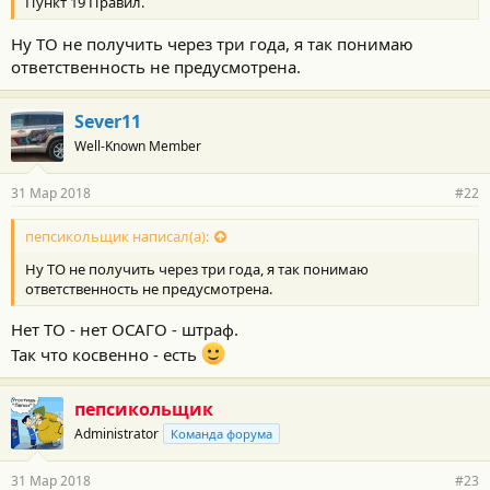
:
Пункт 19 Правил.
Ну ТО не получить через три года, я так понимаю
ответственность не предусмотрена.
Sever11
Well-Known Member
31 Мар 2018
#22
пепсикольщик написал(а):
Ну ТО не получить через три года, я так понимаю
ответственность не предусмотрена.
Нет ТО - нет ОСАГО - штраф.
Так что косвенно - есть
пепсикольщик
Administrator
Команда форума
31 Мар 2018
#23