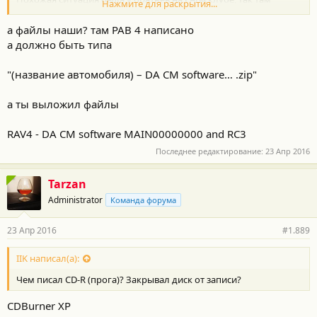
Нажмите для раскрытия...
пришлось снимать ШГУ и обновляться через USB разъем
АУДИО модуля.
а файлы наши? там РАВ 4 написано
а должно быть типа
"(название автомобиля) – DA CM software… .zip"
а ты выложил файлы
RAV4 - DA CM software MAIN00000000 and RC3
Последнее редактирование:
23 Апр 2016
Tarzan
Administrator
Команда форума
23 Апр 2016
#1.889
IIK написал(а):
Чем писал CD-R (прога)? Закрывал диск от записи?
CDBurner XP