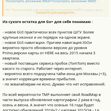
Посмотреть вложение 39424
Посмотреть вложение 39425
http://www.zr.ru/content/articles/900318-toyota-chitatelyam-zr/?
page=2
PS : Приложения для активации установки в ШГУ новых карты
Нажмите для раскрытия...
через смартфон будет доступна в мае 16 года.
Из сухого остатка для Go+ для себя понимаю
:
Версия карт (формат fbl IGO):
- новое GUI практически всех пунктов ШГУ. Более
Посмотреть вложение 39444
крупные иконки и их порядок на одном экране.
- новое GUI навигации. Причем навигация IGOи
Версия таймзоны :
вероятно просто обновили версию до уровня
timezone = "(GMT+03:00) Moscow, St. Petersburg, Volgograd",
Primo,версии карты от HERE на весь 2015 начала 3
-180, -60, 0, 0, 3, 0, 5, 2, 0, 0, 0, 0, 10, 0, 5, 3, 0, 0, 0
квартала.
- новый поставщик сервиса пробок (TomTom) вместо
По всей видимости есть TMC для РФ :
какого то старого. Работает через интернет.
;*************** russia****
- вероятно всего подкручена тайм-зона для Москвы (+3),
*****************************************
а значит коррекция времени прибытия.
$,1,879,1,385875968,432441349,Saratov
- по эквалайзерам не ясно. Думаю что нет исправлений.
$,1,884,1,702711872,447589992,Barnaul
$,1,884,1,252676547,503955995,StPetersburg
По всей вероятности ТМР выполняет свой RoadMap в
$,1,889,1,252676547,503955995,StPetersburg
$,1,889,1,471859200,486684387,Perm
части выпуска обновление картографии 2 раза в год,
$,1,894,1,1106737013,362119430,Vladivostok
осень и весна. А значит что осенью 16 года будет
$,1,901,1,313918489,460685574,Serpuhov
доступно обновлений 2016v2 с картами 2015Q4 - т.е.