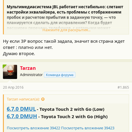
Мультимедиасистема JBL работает нестабильно: слетают
настройки эквалайзера, есть проблемы с отображением
пробок и расчетом прибытия в заданную точку, — что
планируется сделать для исправления? Когда будет
расширен перечень телефонов, с которыми может
Нажмите для раскрытия...
взаимодействовать MirrorLink?
Ну если ЗР вопрос такой задала, значит вся страна ждет
Подготовлена новая версия программного обеспечения,
ответ : платно или нет.
которая исправляет все недочеты в работе мультимедиа JBL.
Думаю второе.
Перепрошивку системы производят в дилерских сервисах при
обращении владельца с жалобой на ее некорректную работу,
причем для гарантийных автомобилей — бесплатно.
Tarzan
Administrator
Команда форума
В течение 2016 года будет подготовлено обновление системы
MirrorLink; оно существенно расширит список моделей
телефонов, с которыми возможно взаимодействие. Пока мы не
20 Апр 2016
#1.865
знаем подробностей, так как это продукт обособленного
производителя. Остается открытым и вопрос будущей
Tarzan написал(а):
перепрошивки мультимедиа в дилерских сервисах Toyota —
будет ли она платной для клиентов или нет.
Когда свежая
6.7.0 DMUL
- Toyota Touch 2 with Go (Low)
версия ПО появится, ее станут устанавливать на новые машины
6.7.0 DMUH
-
Toyota Touch 2 with Go (High)
по умолчанию.
Посмотреть вложение 39422
Посмотреть вложение 39423
Так, что они пока не знают брать с нас деньги или нет.