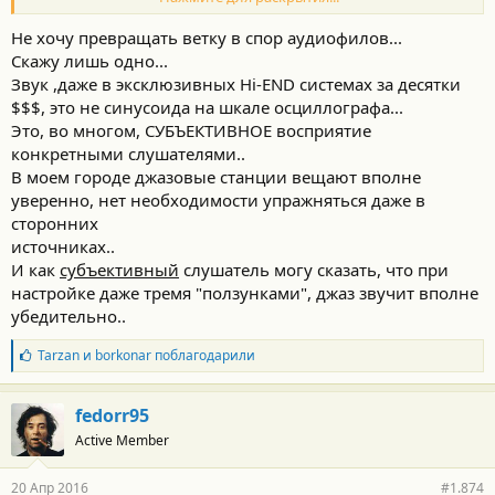
А объективно - попробуйте подать синусоидальный сигнал на
разных частотах, и послушайте, что выдаёт это произведение
Не хочу превращать ветку в спор аудиофилов...
инженерной мысли. Если нет возможности - посмотрите видео
Скажу лишь одно...
в другой ветке, я выкладывал.
Звук ,даже в эксклюзивных Hi-END системах за десятки
$$$, это не синусоида на шкале осциллографа...
Настройки с позволения сказать "эквалайзера" в этой системе, к
Это, во многом, СУБЪЕКТИВНОЕ восприятие
сожалению, вообще мало влияют на звук.
конкретными слушателями..
В моем городе джазовые станции вещают вполне
Считаю, что есть небольшая надежда, что новая прошивка
уверенно, нет необходимости упражняться даже в
аудиочасти (если ею вообще занимались в Тойоте) в какой-то
сторонних
степени исправит работу цифрового усилителя JBL, т.к. всё
источниках..
управление (а также, вероятно, и все пресеты, такие как
частоты среза цифровых фильтров, уровни по каналам и т.д.)
И как
субъективный
слушатель могу сказать, что при
несомненно идёт в усилитель из ШГУ.
настройке даже тремя "ползунками", джаз звучит вполне
убедительно..
Б
Tarzan
и
borkonar
поблагодарили
л
а
г
fedorr95
о
Active Member
д
а
р
20 Апр 2016
#1.874