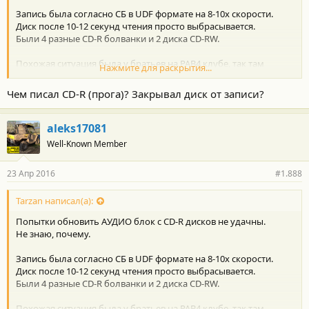
Запись была согласно СБ в UDF формате на 8-10x скорости.
Диск после 10-12 секунд чтения просто выбрасывается.
Были 4 разные CD-R болванки и 2 диска CD-RW.
Похожая ситуация была у братьев на РАВ4 клубе, так там
Нажмите для раскрытия...
пришлось снимать ШГУ и обновляться через USB разъем
АУДИО модуля.
Чем писал CD-R (прога)? Закрывал диск от записи?
aleks17081
Well-Known Member
23 Апр 2016
#1.888
Tarzan написал(а):
Попытки обновить АУДИО блок с CD-R дисков не удачны.
Не знаю, почему.
Запись была согласно СБ в UDF формате на 8-10x скорости.
Диск после 10-12 секунд чтения просто выбрасывается.
Были 4 разные CD-R болванки и 2 диска CD-RW.
Похожая ситуация была у братьев на РАВ4 клубе, так там