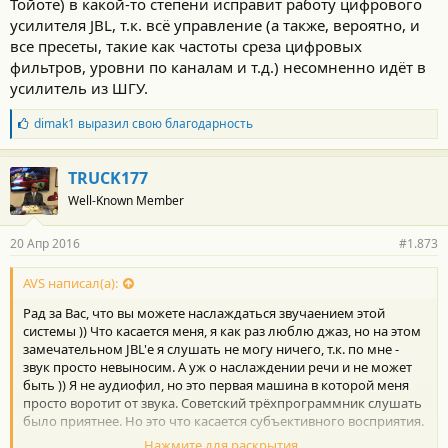
Тойоте) в какой-то степени исправит работу цифрового
усилителя JBL, т.к. всё управление (а также, вероятно, и
все пресеты, такие как частоты среза цифровых
фильтров, уровни по каналам и т.д.) несомненно идёт в
усилитель из ШГУ.
Б
dimak1
выразил свою благодарность
л
а
г
TRUCK177
о
Well-Known Member
д
а
р
20 Апр 2016
#1.873
н
о
с
AVS написал(а):
т
Рад за Вас, что вы можете наслаждаться звучаением этой
и
:
системы )) Что касается меня, я как раз люблю джаз, но на этом
замечательном JBL'е я слушать не могу ничего, т.к. по мне -
звук просто невыносим. А уж о наслаждении речи и не может
быть )) Я не аудиофил, но это первая машина в которой меня
просто воротит от звука. Советский трёхпрограммник слушать
было приятнее. Но это что касается субъективного восприятия.
Нажмите для раскрытия...