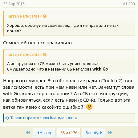
23 Апр 2016
#1.890
Tarzan написал(а):
Хорошо, обоснуй на свой взгляд, где я не прав или не так
понял?
Сомнений нет, все правильно.
Tarzan написал(а):
А инструкция по СБ может быть универсальная.
Смущает одно, что в названии СБ нет слова
with Go
Напрасно смущает. Это обновление радио (Toutch 2), вне
зависимости, есть при нем нави или нет. Зачем тут слова
with Go, коль скоро это опция? А в СБ есть инструкции,
как обновляться, если есть нави (с CD-R). Только вот эта
ветка там явно с какой-то ошибкой.
Б
Tarzan
выразил свою благодарность
л
а
First
Last
г
Назад
63 из 176
Вперёд
о