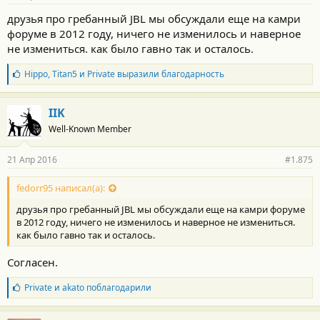
н
о
друзья про гребанный JBL мы обсуждали еще на камри
с
форуме в 2012 году, ничего не изменилось и наверное
т
и
не измениться. как было гавно так и осталось.
:
Б
Hippo
,
Titan5
и
Private
выразили благодарность
л
а
г
IIK
о
Well-Known Member
д
а
р
21 Апр 2016
#1.875
н
о
с
fedorr95 написал(а):
т
друзья про гребанный JBL мы обсуждали еще на камри форуме
и
:
в 2012 году, ничего не изменилось и наверное не измениться.
как было гавно так и осталось.
Согласен.
Б
Private
и
akato
поблагодарили
л
а