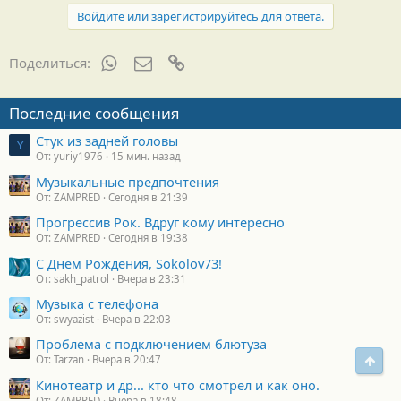
д
Войдите или зарегистрируйтесь для ответа.
а
р
н
WhatsApp
Электронная почта
Ссылка
Поделиться:
о
с
т
Последние сообщения
и
:
Стук из задней головы
Y
От: yuriy1976
15 мин. назад
Музыкальные предпочтения
От: ZAMPRED
Сегодня в 21:39
Прогрессив Рок. Вдруг кому интересно
От: ZAMPRED
Сегодня в 19:38
С Днем Рождения, Sokolov73!
От: sakh_patrol
Вчера в 23:31
Музыка с телефона
От: swyazist
Вчера в 22:03
Проблема с подключением блютуза
Свер
От: Tarzan
Вчера в 20:47
Кинотеатр и др... кто что смотрел и как оно.
От: ZAMPRED
Вчера в 18:48