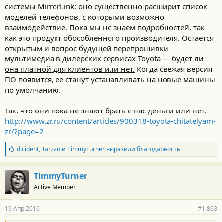
системы MirrorLink; оно существенно расширит список
моделей телефонов, с которыми возможно
взаимодействие. Пока мы не знаем подробностей, так
как это продукт обособленного производителя. Остается
открытым и вопрос будущей перепрошивки
мультимедиа в дилерских сервисах Toyota —
будет ли
она платной для клиентов или нет.
Когда свежая версия
ПО появится, ее станут устанавливать на новые машины
по умолчанию.
Так, что они пока не знают брать с нас деньги или нет.
http://www.zr.ru/content/articles/900318-toyota-chitatelyam-
zr/?page=2
Б
dicident
,
Tarzan
и
TimmyTurner
выразили благодарность
л
а
г
TimmyTurner
о
Active Member
д
а
р
19 Апр 2016
#1.863
н
о