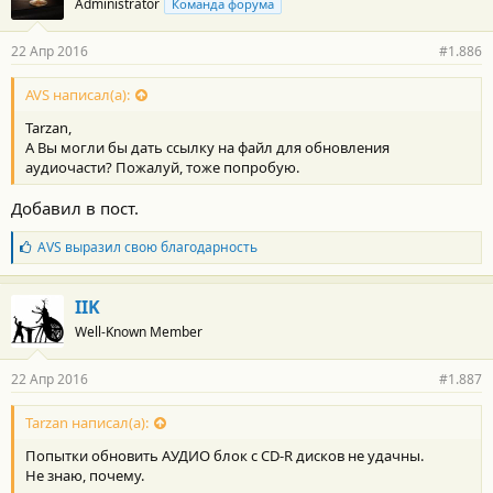
Administrator
Команда форума
22 Апр 2016
#1.886
AVS написал(а):
Tarzan,
А Вы могли бы дать ссылку на файл для обновления
аудиочасти? Пожалуй, тоже попробую.
Добавил в пост.
Б
AVS
выразил свою благодарность
л
а
г
IIK
о
Well-Known Member
д
а
р
22 Апр 2016
#1.887
н
о
с
Tarzan написал(а):
т
Попытки обновить АУДИО блок с CD-R дисков не удачны.
и
:
Не знаю, почему.