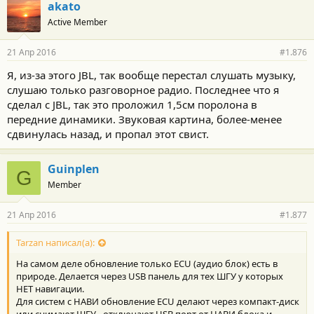
г
akato
о
Active Member
д
а
р
21 Апр 2016
#1.876
н
о
Я, из-за этого JBL, так вообще перестал слушать музыку,
с
слушаю только разговорное радио. Последнее что я
т
и
сделал с JBL, так это проложил 1,5см поролона в
:
передние динамики. Звуковая картина, более-менее
сдвинулась назад, и пропал этот свист.
Guinplen
G
Member
21 Апр 2016
#1.877
Tarzan написал(а):
На самом деле обновление только ECU (аудио блок) есть в
природе. Делается через USB панель для тех ШГУ у которых
НЕТ навигации.
Для систем с НАВИ обновление ECU делают через компакт-диск
или снимают ШГУ - отключают USB порт от НАВИ блока и