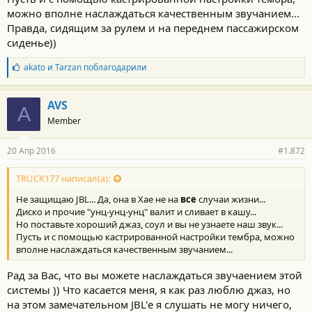
можно вполне наслаждаться качественным звучанием...
Правда, сидящим за рулем и на переднем пассажирском
сиденье))
Б
akato
и
Tarzan
поблагодарили
л
а
г
AVS
A
о
Member
д
а
р
20 Апр 2016
#1.872
н
о
с
TRUCK177 написал(а):
т
Не защищаю JBL... Да, она в Хае не на
все
случаи жизни...
и
:
Диско и прочие "унц-унц-унц" валит и сливает в кашу...
Но поставьте хороший джаз, соул и вы не узнаете наш звук...
Пусть и с помощью кастрированной настройки тембра, можно
вполне наслаждаться качественным звучанием...
Рад за Вас, что вы можете наслаждаться звучаением этой
системы )) Что касается меня, я как раз люблю джаз, но
на этом замечательном JBL'е я слушать не могу ничего,