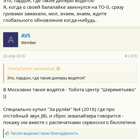
Это, пардон, где такие дилеры водятся?
Я, когда о своей балалайке заикнулся на ТО-0, сразу
гривами замахали, мол, знаем, знаем, ждите
глобального обновления когда-нибудь.
AVS
A
Member
20 Апр 2016
#1.870
TimmyTurner написал(а):
Это, пардон, где такие дилеры водятся?
В Московии такие водятся - Тойота Центр "Шереметьево"
))
Специально купил "За рулём" №4 (2016) где про
отстойный звук JBL и сброс эквалайзера говорится -
покажу им вместе с распечатками сервисного бюллетеня.
Б
Tarzan
выразил свою благодарность
л