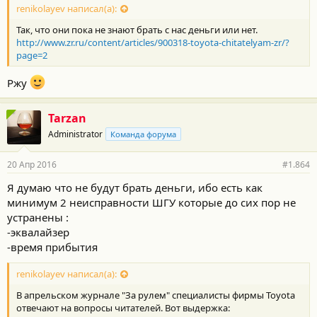
с
renikolayev написал(а):
т
Так, что они пока не знают брать с нас деньги или нет.
и
:
http://www.zr.ru/content/articles/900318-toyota-chitatelyam-zr/?
page=2
Ржу
Tarzan
Administrator
Команда форума
20 Апр 2016
#1.864
Я думаю что не будут брать деньги, ибо есть как
минимум 2 неисправности ШГУ которые до сих пор не
устранены :
-эквалайзер
-время прибытия
renikolayev написал(а):
В апрельском журнале "За рулем" специалисты фирмы Toyota
отвечают на вопросы читателей. Вот выдержка: