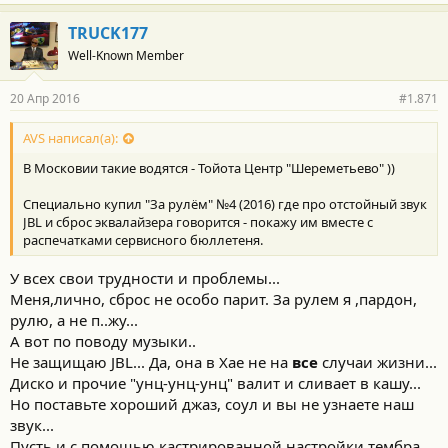
а
г
TRUCK177
о
Well-Known Member
д
а
р
20 Апр 2016
#1.871
н
о
с
AVS написал(а):
т
В Московии такие водятся - Тойота Центр "Шереметьево" ))
и
:
Специально купил "За рулём" №4 (2016) где про отстойный звук
JBL и сброс эквалайзера говорится - покажу им вместе с
распечатками сервисного бюллетеня.
У всех свои трудности и проблемы...
Меня,лично, сброс не особо парит. За рулем я ,пардон,
рулю, а не п..жу...
А вот по поводу музыки..
Не защищаю JBL... Да, она в Хае не на
все
случаи жизни...
Диско и прочие "унц-унц-унц" валит и сливает в кашу...
Но поставьте хороший джаз, соул и вы не узнаете наш
звук...
Пусть и с помощью кастрированной настройки тембра,