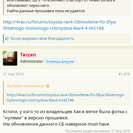
обновляют через него.
Найти данные прошивки пока не удается.
http://4rav.ru/forums/toyota-rav4-Obnovlenie-Po-Dlya-
Shtatnogo-Golovnogo-Ustroystva-Rav4-4-t42188
Б
Tarzan
выразил свою благодарность
л
а
г
Tarzan
о
Administrator
Команда форума
д
а
р
21 Апр 2016
#1.878
н
о
с
Guinplen написал(а):
т
http://4rav.ru/forums/toyota-rav4-Obnovlenie-Po-Dlya-Shtatnogo-
и
:
Golovnogo-Ustroystva-Rav4-4-t42188
Кстати, у кого то из владельцев Хая в ветке была фотка с
"нулями" в версии прошивке.
Им обновления данного СБ наверное must have.
Последнее редактирование:
21 Апр 2016