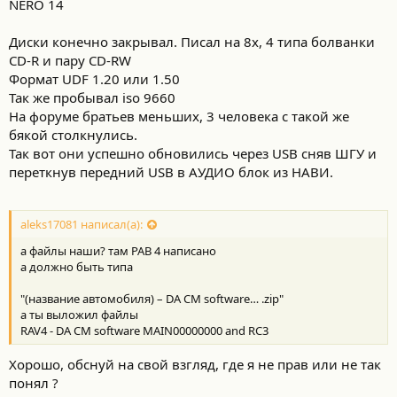
NERO 14
Диски конечно закрывал. Писал на 8х, 4 типа болванки
CD-R и пару CD-RW
Формат UDF 1.20 или 1.50
Так же пробывал iso 9660
На форуме братьев меньших, 3 человека с такой же
бякой столкнулись.
Так вот они успешно обновились через USB сняв ШГУ и
переткнув передний USB в АУДИО блок из НАВИ.
aleks17081 написал(а):
а файлы наши? там РАВ 4 написано
а должно быть типа
"(название автомобиля) – DA CM software… .zip"
а ты выложил файлы
RAV4 - DA CM software MAIN00000000 and RC3
Хорошо, обснуй на свой взгляд, где я не прав или не так
понял ?