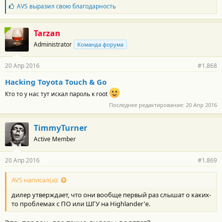
Б
AVS
выразил свою благодарность
л
а
г
Tarzan
о
Administrator
Команда форума
д
а
р
20 Апр 2016
#1.868
н
о
Hacking Toyota Touch & Go
с
т
Кто то у нас тут искал пароль к root
и
Последнее редактирование:
20 Апр 2016
:
TimmyTurner
Active Member
20 Апр 2016
#1.869
AVS написал(а):
дилер утверждает, что они вообще первый раз слышат о каких-
то проблемах с ПО или ШГУ на Highlander'е.