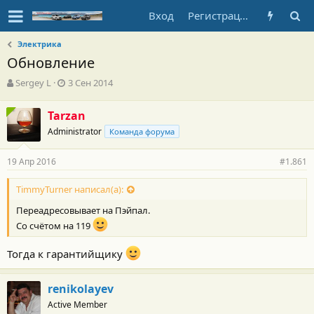
Вход
Регистрация
Электрика
Обновление
А
Д
Sergey L
3 Сен 2014
в
а
т
т
Tarzan
о
а
Administrator
р
н
Команда форума
т
а
е
ч
19 Апр 2016
#1.861
м
а
ы
л
TimmyTurner написал(а):
а
Переадресовывает на Пэйпал.
Со счётом на 119
Тогда к гарантийщику
renikolayev
Active Member