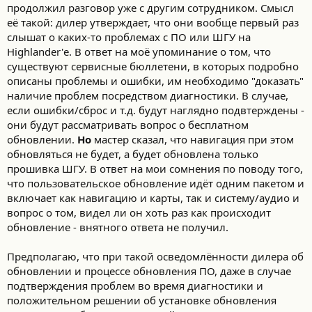
$,1,1041,1,333027831,396082131,Rostov
продолжил разговор уже с другим сотрудником. Смысл
$,1,1044,1,319882789,472278630,Sergiyev-Posad
её такой: дилер утверждает, что они вообще первый раз
$,1,1048,1,462212301,434362122,Orenburg
слышат о каких-то проблемах с ПО или ШГУ на
$,1,1048,1,421286123,446622003,Samara
Highlander'е. В ответ на моё упоминание о том, что
$,1,1052,1,779469455,469845934,Krasnoyarsk
существуют сервисные бюллетени, в которых подробно
$,1,1053,1,721965548,464192012,Kemerovo
описаны проблемы и ошибки, им необходимо "доказать"
$,1,1054,1,421286123,446622003,Samara
$,1,1060,1,325201166,462161969,Kolomna
наличие проблем посредством диагностики. В случае,
$,1,1062,1,303290122,433774920,Kursk
если ошибки/сброс и т.д. будут наглядно подвтерждены -
$,1,1065,1,469476835,469476835,Ufa
они будут рассматривать вопрос о бесплатном
$,1,1066,1,315552589,467657113,Moscow
обновлении.
Но
мастер сказал, что навигация при этом
$,1,1068,1,328900542,433506484,Voronezh
обновляться не будет, а будет обновлена только
$,1,1068,1,307006276,424463565,Belgorod
прошивка ШГУ. В ответ на мои сомнения по поводу того,
$,1,1069,1,333195510,365625868,Sochi
#,1,20000,1,0,0,903,10,1,HERE,HERE,RUS,23:24:25:26:27:28,7,7,224
что пользовательское обновление идёт одним пакетом и
включает как навигацию и карты, так и систему/аудио и
Версия MirrorLink (предварительно) :
вопрос о том, видел ли он хоть раз как происходит
mirrorLinkSvc:1.0.11:Mid_Common.packages.mainproc.harma
обновление - внятного ответа не получил.
n.mirrorLinkSvc.trunk
Предполагаю, что при такой осведомлённости дилера об
обновлении и процессе обновления ПО, даже в случае
подтверждения проблем во время диагностики и
положительном решении об установке обновления