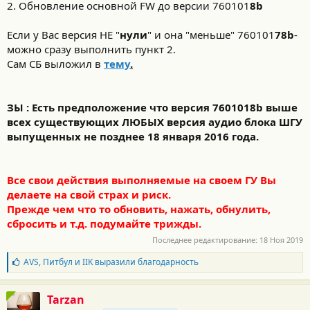
2. Обновление основной FW до версии 760101
8b
Если у Вас версия НЕ "
нули
" и она "меньше" 760101
78b
-
можно сразу выполнить пункт 2.
Сам СБ выложил в
тему
.
ЗЫ : Есть предположение что версия 7601018b выше
всех существующих ЛЮБЫХ версия аудио блока ШГУ
выпущенных не позднее 18 января 2016 года.
Все свои действия выполняемые на своем ГУ Вы
делаете на свой страх и риск.
Прежде чем что то обновить, нажать, обнулить,
сбросить и т.д. подумайте трижды.
Последнее редактирование:
18 Ноя 2019
Б
AVS
,
Питбул
и
IIK
выразили благодарность
л
а
г
Tarzan
о