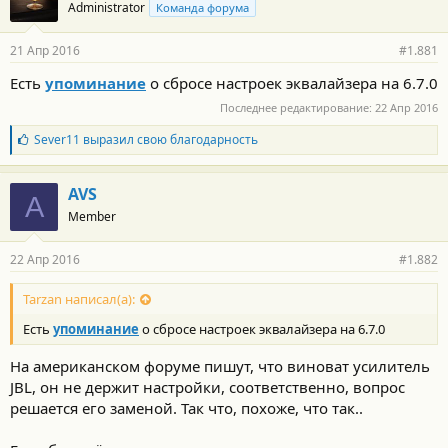
Administrator
Команда форума
д
а
р
21 Апр 2016
#1.881
н
о
Есть
упоминание
о сбросе настроек эквалайзера на 6.7.0
с
т
Последнее редактирование:
22 Апр 2016
и
:
Б
Sever11
выразил свою благодарность
л
а
г
AVS
A
о
Member
д
а
р
22 Апр 2016
#1.882
н
о
с
Tarzan написал(а):
т
Есть
упоминание
о сбросе настроек эквалайзера на 6.7.0
и
:
На американском форуме пишут, что виноват усилитель
JBL, он не держит настройки, соответственно, вопрос
решается его заменой. Так что, похоже, что так..