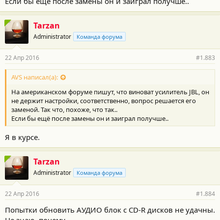
Если бы ещё после замены он и заиграл получше..
Tarzan
Administrator
Команда форума
22 Апр 2016
#1.883
AVS написал(а):
На американском форуме пишут, что виноват усилитель JBL, он
не держит настройки, соответственно, вопрос решается его
заменой. Так что, похоже, что так..
Если бы ещё после замены он и заиграл получше..
Я в курсе.
Tarzan
Administrator
Команда форума
22 Апр 2016
#1.884
Попытки обновить АУДИО блок с CD-R дисков не удачны.
Не знаю, почему.