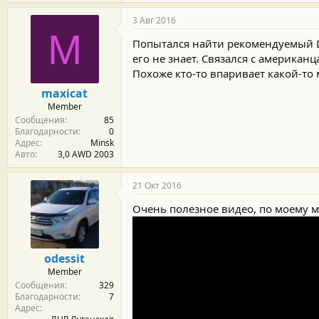
3 Авг 2016
M
Попытался найти рекомендуемый De
его не знает. Связался с американ
Похоже кто-то впаривает какой-то
maxicat
Member
Сообщения
85
Благодарности
0
Адрес
Minsk
Авто
3,0 AWD 2003
21 Окт 2016
Очень полезное видео, по моему 
odessit
Member
Сообщения
329
Благодарности
7
Адрес