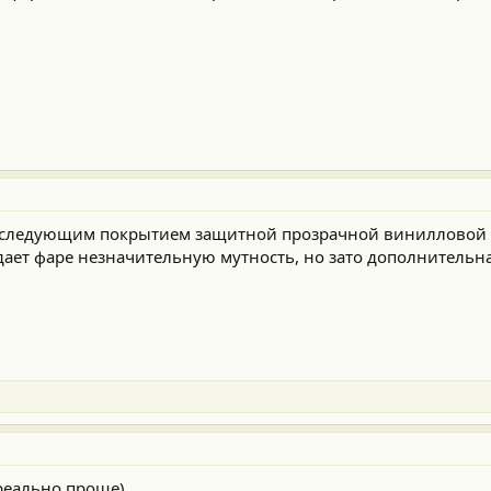
последующим покрытием защитной прозрачной винилловой 
дает фаре незначительную мутность, но зато дополнительн
 реально проще)