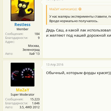
MaZaY написал(а):
У нас маляры эксперименты ставили, п
Вроде нормально получалось.
Restless
Member
Дядь Саш, а какой лак использова
Сообщения
184
и желтеют под нашей дорожной х
Благодарности
9
Адрес
Москва,
Зеленоград
Авто
Хай '13
13 Апр 2016
Обычный, которым форды красят))
MaZaY
Super Moderator
Сообщения
15.223
Благодарности
1.646
Авто
3.5, 4WD 2012