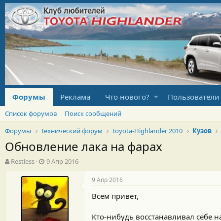
Форумы
Реклама
Что нового?
Пользователи
Список форумов
Поиск сообщений
Форумы
Технический форум
Toyota-Highlander 2010
Кузов
Обновление лака на фарах
А
Д
Restless
9 Апр 2016
в
а
т
т
9 Апр 2016
о
а
Всем привет,
р
н
т
а
е
ч
Кто-нибудь восстанавливал себе н