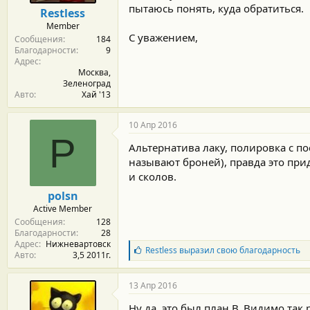
м
а
пытаюсь понять, куда обратиться.
Restless
ы
л
Member
а
С уважением,
Сообщения
184
Благодарности
9
Адрес
Москва,
Зеленоград
Авто
Хай '13
10 Апр 2016
P
Альтернатива лаку, полировка с 
называют броней), правда это при
и сколов.
polsn
Active Member
Сообщения
128
Благодарности
28
Адрес
Нижневартовск
Б
Restless
выразил свою благодарность
Авто
3,5 2011г.
л
а
г
13 Апр 2016
о
д
Ну да, это был план В. Видимо так