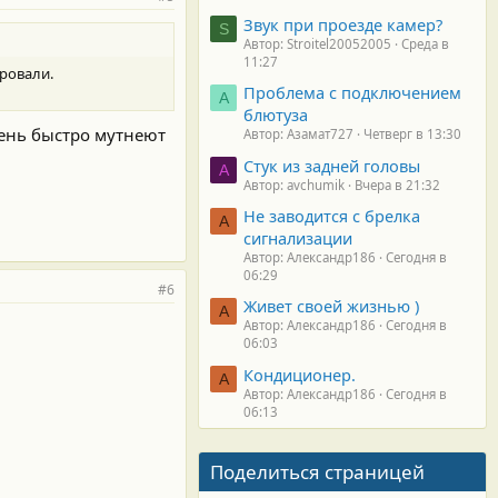
Звук при проезде камер?
S
Автор: Stroitel20052005
Среда в
11:27
ровали.
Проблема с подключением
А
блютуза
чень быстро мутнеют
Автор: Азамат727
Четверг в 13:30
Стук из задней головы
A
Автор: avchumik
Вчера в 21:32
Не заводится с брелка
А
сигнализации
Автор: Александр186
Сегодня в
06:29
#6
Живет своей жизнью )
А
Автор: Александр186
Сегодня в
06:03
Кондиционер.
А
Автор: Александр186
Сегодня в
06:13
Поделиться страницей