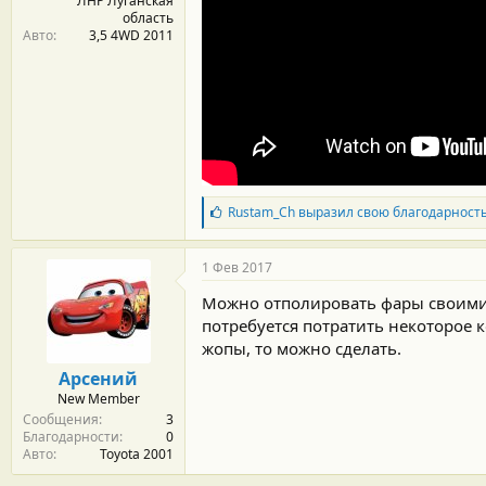
ЛНР Луганская
область
Авто
3,5 4WD 2011
Б
Rustam_Ch
выразил свою благодарност
л
а
г
1 Фев 2017
о
д
Можно отполировать фары своими р
а
потребуется потратить некоторое к
р
жопы, то можно сделать.
н
о
Арсений
с
New Member
т
Сообщения
3
и
Благодарности
0
:
Авто
Toyota 2001