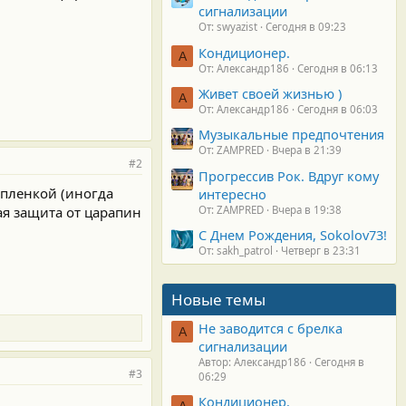
сигнализации
От: swyazist
Сегодня в 09:23
Кондиционер.
А
От: Александр186
Сегодня в 06:13
Живет своей жизнью )
А
От: Александр186
Сегодня в 06:03
Музыкальные предпочтения
От: ZAMPRED
Вчера в 21:39
#2
Прогрессив Рок. Вдруг кому
пленкой (иногда
интересно
ая защита от царапин
От: ZAMPRED
Вчера в 19:38
С Днем Рождения, Sokolov73!
От: sakh_patrol
Четверг в 23:31
Новые темы
Не заводится с брелка
А
сигнализации
Автор: Александр186
Сегодня в
#3
06:29
Кондиционер.
А