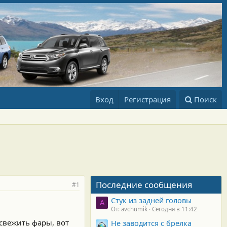
Вход
Регистрация
Поиск
Последние сообщения
#1
Стук из задней головы
A
От: avchumik
Сегодня в 11:42
свежить фары, вот
Не заводится с брелка