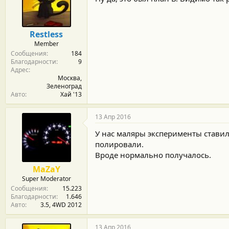
а
р
н
о
Restless
с
Member
т
Сообщения
184
и
Благодарности
9
:
Адрес
Москва,
Зеленоград
Авто
Хай '13
13 Апр 2016
У нас маляры эксперименты ставил
полировали.
Вроде нормально получалось.
MaZaY
Super Moderator
Сообщения
15.223
Благодарности
1.646
Авто
3.5, 4WD 2012
13 Апр 2016