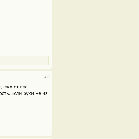
#9
нако от вас
сть. Если руки не из