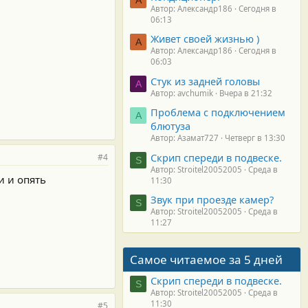
Автор: Александр186
Сегодня в
06:13
Живет своей жизнью )
А
Автор: Александр186
Сегодня в
06:03
Стук из задней головы
A
Автор: avchumik
Вчера в 21:32
Проблема с подключением
А
блютуза
Автор: Азамат727
Четверг в 13:30
Скрип спереди в подвеске.
#4
S
Автор: Stroitel20052005
Среда в
и и опять
11:30
Звук при проезде камер?
S
Автор: Stroitel20052005
Среда в
11:27
Самое читаемое за 5 дней
Скрип спереди в подвеске.
S
Автор: Stroitel20052005
Среда в
11:30
#5