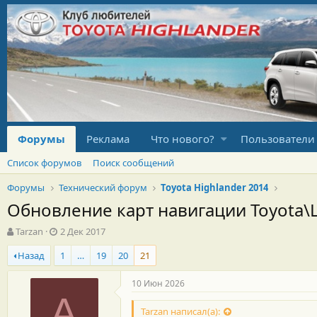
Форумы
Реклама
Что нового?
Пользователи
Список форумов
Поиск сообщений
Форумы
Технический форум
Toyota Highlander 2014
Обновление карт навигации Toyota\
А
Д
Tarzan
2 Дек 2017
в
а
Назад
1
…
19
20
21
т
т
о
а
р
н
10 Июн 2026
т
а
A
е
ч
Tarzan написал(а):