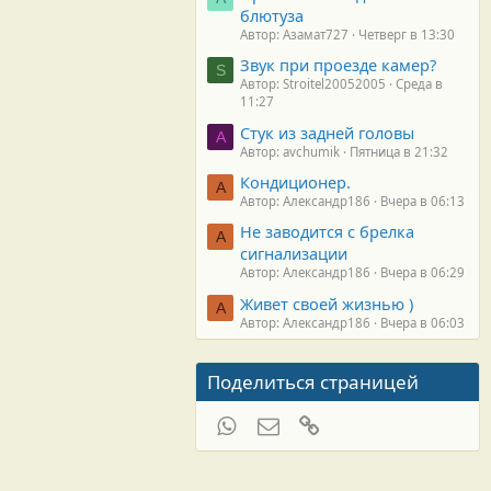
блютуза
Автор: Азамат727
Четверг в 13:30
Звук при проезде камер?
S
Автор: Stroitel20052005
Среда в
11:27
Стук из задней головы
A
Автор: avchumik
Пятница в 21:32
Кондиционер.
А
Автор: Александр186
Вчера в 06:13
Не заводится с брелка
А
сигнализации
Автор: Александр186
Вчера в 06:29
Живет своей жизнью )
А
Автор: Александр186
Вчера в 06:03
Поделиться страницей
WhatsApp
Электронная почта
Ссылка