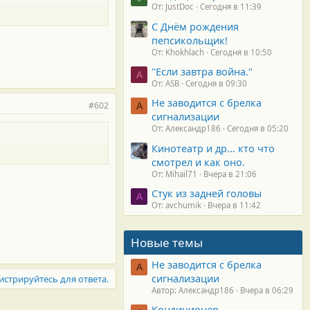
От: JustDoc
Сегодня в 11:39
С Днём рождения
пепсикольщик!
От: Khokhlach
Сегодня в 10:50
"Если завтра война."
A
От: ASB
Сегодня в 09:30
Не заводится с брелка
#602
А
сигнализации
От: Александр186
Сегодня в 05:20
Кинотеатр и др... кто что
смотрел и как оно.
От: Mihail71
Вчера в 21:06
Стук из задней головы
A
От: avchumik
Вчера в 11:42
Новые темы
Не заводится с брелка
А
сигнализации
истрируйтесь для ответа.
Автор: Александр186
Вчера в 06:29
Кондиционер.