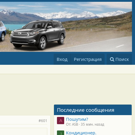
Вход
Регистрация
Поиск
Последние сообщения
Пошутим?
#601
A
От: ASB
35 мин. назад
Кондиционер.
J