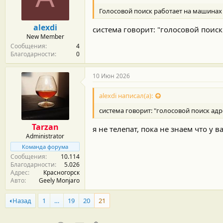
м
а
ы
л
Голосовой поиск работает на машинах 
а
alexdi
система говорит: "голосовой поиск
New Member
Сообщения
4
Благодарности
0
10 Июн 2026
alexdi написал(а):
система говорит: "голосовой поиск адр
Tarzan
я не телепат, пока не знаем что у 
Administrator
Команда форума
Сообщения
10.114
Благодарности
5.026
Адрес
Красногорск
Авто
Geely Monjaro
Назад
1
…
19
20
21