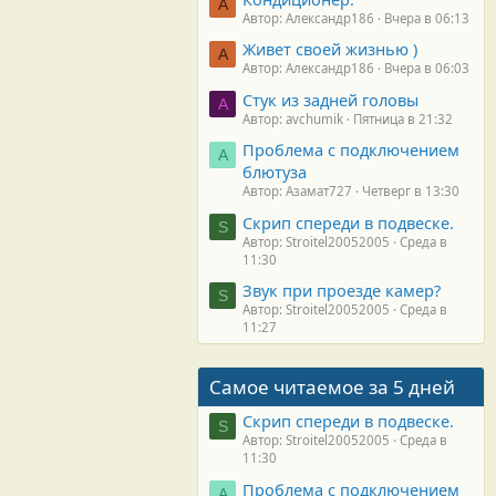
А
Автор: Александр186
Вчера в 06:13
Живет своей жизнью )
А
Автор: Александр186
Вчера в 06:03
Стук из задней головы
A
Автор: avchumik
Пятница в 21:32
Проблема с подключением
А
блютуза
Автор: Азамат727
Четверг в 13:30
Скрип спереди в подвеске.
S
Автор: Stroitel20052005
Среда в
11:30
Звук при проезде камер?
S
Автор: Stroitel20052005
Среда в
11:27
Самое читаемое за 5 дней
Скрип спереди в подвеске.
S
Автор: Stroitel20052005
Среда в
11:30
Проблема с подключением
А