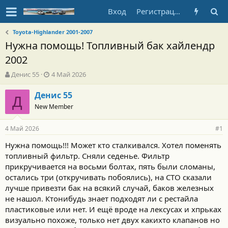
Вход
Регистрация
Toyota-Highlander 2001-2007
Нужна помощь! Топливный бак хайлендр
2002
А
Д
Денис 55
4 Май 2026
в
а
т
т
Денис 55
Д
о
а
New Member
р
н
т
а
4 Май 2026
е
ч
#1
м
а
Нужна помощь!!! Может кто сталкивался. Хотел поменять
ы
л
топливный фильтр. Сняли седенье. Фильтр
а
прикручивается на восьми болтах, пять были сломаны,
остались три (откручивать побоялись), на СТО сказали
лучше привезти бак на всякий случай, баков железных
не нашол. Ктонибудь знает подходят ли с рестайла
пластиковые или нет. И ещё вроде на лексусах и хпрьках
визуально похоже, только нет двух какихто клапанов но