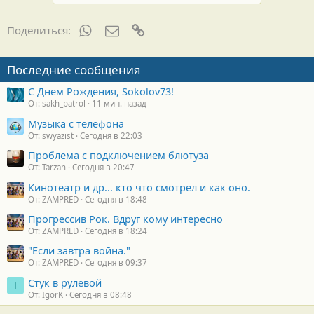
о
д
а
WhatsApp
Электронная почта
Ссылка
Поделиться:
р
н
о
Последние сообщения
с
т
С Днем Рождения, Sokolov73!
и
От: sakh_patrol
11 мин. назад
:
Музыка с телефона
От: swyazist
Сегодня в 22:03
Проблема с подключением блютуза
От: Tarzan
Сегодня в 20:47
Кинотеатр и др... кто что смотрел и как оно.
От: ZAMPRED
Сегодня в 18:48
Прогрессив Рок. Вдруг кому интересно
От: ZAMPRED
Сегодня в 18:24
"Если завтра война."
От: ZAMPRED
Сегодня в 09:37
Стук в рулевой
I
От: IgorK
Сегодня в 08:48