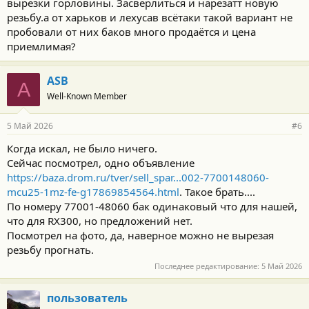
вырезки горловины. Засверлиться и нарезатт новую
резьбу.а от харьков и лехусав всётаки такой вариант не
пробовали от них баков много продаётся и цена
приемлимая?
ASB
A
Well-Known Member
5 Май 2026
#6
Когда искал, не было ничего.
Сейчас посмотрел, одно объявление
https://baza.drom.ru/tver/sell_spar...002-7700148060-
mcu25-1mz-fe-g17869854564.html
. Такое брать....
По номеру 77001-48060 бак одинаковый что для нашей,
что для RX300, но предложений нет.
Посмотрел на фото, да, наверное можно не вырезая
резьбу прогнать.
Последнее редактирование:
5 Май 2026
пользователь