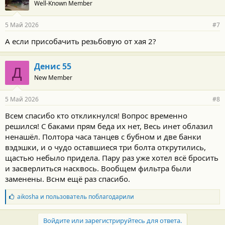
Well-Known Member
5 Май 2026
#7
А если присобачить резьбовую от хая 2?
Денис 55
Д
New Member
5 Май 2026
#8
Всем спасибо кто откликнулся! Вопрос временно
решился! С баками прям беда их нет, Весь инет облазил
ненашёл. Полтора часа танцев с бубном и две банки
вэдэшки, и о чудо оставшиеся три болта открутились,
щастью небыло придела. Пару раз уже хотел всё бросить
и засверлиться насквось. Вообщем фильтра были
заменены. Вснм ещё раз спасибо.
Б
aikosha
и
пользователь
поблагодарили
л
а
г
Войдите или зарегистрируйтесь для ответа.