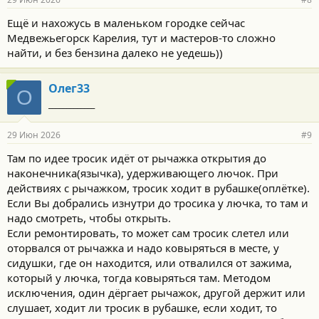
Ещё и нахожусь в маленьком городке сейчас
Медвежьегорск Карелия, тут и мастеров-то сложно
найти, и без бензина далеко не уедешь))
Олег33
О
_____________
29 Июн 2026
#9
Там по идее тросик идёт от рычажка открытия до
наконечника(язычка), удерживающего лючок. При
действиях с рычажком, тросик ходит в рубашке(оплётке).
Если Вы добрались изнутри до тросика у лючка, то там и
надо смотреть, чтобы открыть.
Если ремонтировать, то может сам тросик слетел или
оторвался от рычажка и надо ковыряться в месте, у
сидушки, где он находится, или отвалился от зажима,
который у лючка, тогда ковыряться там. Методом
исключения, один дёргает рычажок, другой держит или
слушает, ходит ли тросик в рубашке, если ходит, то