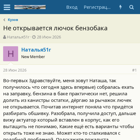
Вход
Регистрация
Кузов
Не открывается лючок бензобака
А
Д
Наталья51r
28 Июн 2026
в
а
т
т
Наталья51r
Н
о
а
New Member
р
н
т
а
28 Июн 2026
е
ч
#1
м
а
Во-первых Здравствуйте, меня зовут Наташа, так
ы
л
получилось что сегодня здесь впервые) собралась ехать
а
на заправку, бензина в баке практически нет, решила
долить из канистры остатки, дёргаю за рычажок лючек
не открывается. Почитав интернет поняла что придётся
разбирать обшивку. Разобрала, получила доступ, дальше
вижу актуатор который вставлен в корпус, как его
вытащить не понимаю, Какие ещё есть варианты чтобы
открыть тоже не знаю. Может кто-то сталкивался с
подобной проблемой, Подскажите пожалуста