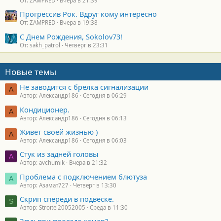
От: ZAMPRED
Вчера в 21:39
Прогрессив Рок. Вдруг кому интересно
От: ZAMPRED
Вчера в 19:38
С Днем Рождения, Sokolov73!
От: sakh_patrol
Четверг в 23:31
Новые темы
Не заводится с брелка сигнализации
А
Автор: Александр186
Сегодня в 06:29
Кондиционер.
А
Автор: Александр186
Сегодня в 06:13
Живет своей жизнью )
А
Автор: Александр186
Сегодня в 06:03
Стук из задней головы
A
Автор: avchumik
Вчера в 21:32
Проблема с подключением блютуза
А
Автор: Азамат727
Четверг в 13:30
Скрип спереди в подвеске.
S
Автор: Stroitel20052005
Среда в 11:30