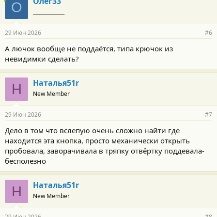
Олег33
О
_____________
29 Июн 2026
#6
А лючок вообще не поддаётся, типа крючок из
невидимки сделать?
Наталья51r
Н
New Member
29 Июн 2026
#7
Дело в том что вслепую очень сложно найти где
находится эта кнопка, просто механически открыть
пробовала, заворачивала в тряпку отвёртку поддевала-
бесполезно
Наталья51r
Н
New Member
29 Июн 2026
#8