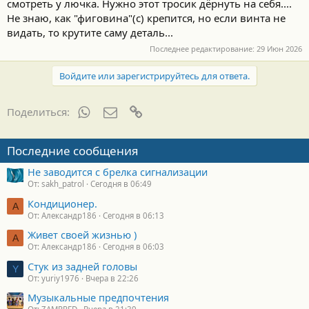
смотреть у лючка. Нужно этот тросик дёрнуть на себя....
Не знаю, как "фиговина"(с) крепится, но если винта не
видать, то крутите саму деталь...
Последнее редактирование:
29 Июн 2026
Войдите или зарегистрируйтесь для ответа.
WhatsApp
Электронная почта
Ссылка
Поделиться:
Последние сообщения
Не заводится с брелка сигнализации
От: sakh_patrol
Сегодня в 06:49
Кондиционер.
А
От: Александр186
Сегодня в 06:13
Живет своей жизнью )
А
От: Александр186
Сегодня в 06:03
Стук из задней головы
Y
От: yuriy1976
Вчера в 22:26
Музыкальные предпочтения