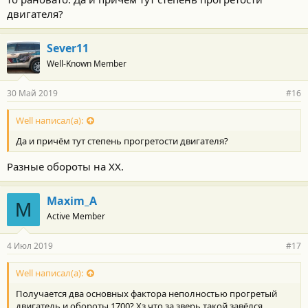
двигателя?
Sever11
Well-Known Member
30 Май 2019
#16
Well написал(а):
Да и причём тут степень прогретости двигателя?
Разные обороты на ХХ.
Maxim_A
M
Active Member
4 Июл 2019
#17
Well написал(а):
Получается два основных фактора неполностью прогретый
двигатель и обороты 1700? Хз что за зверь такой завёлся.