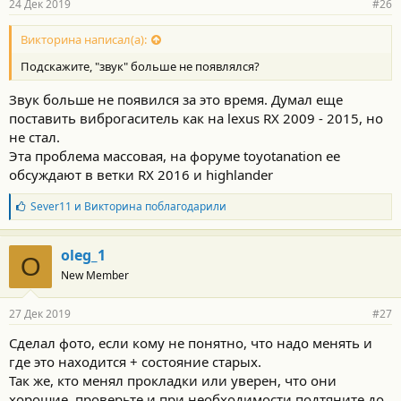
24 Дек 2019
#26
н
о
с
Викторина написал(а):
т
Подскажите, "звук" больше не появлялся?
и
:
Звук больше не появился за это время. Думал еще
поставить виброгаситель как на lexus RX 2009 - 2015, но
не стал.
Эта проблема массовая, на форуме toyotanation ее
обсуждают в ветки RX 2016 и highlander
Б
Sever11
и
Викторина
поблагодарили
л
а
г
oleg_1
O
о
New Member
д
а
р
27 Дек 2019
#27
н
о
Сделал фото, если кому не понятно, что надо менять и
с
где это находится + состояние старых.
т
и
Так же, кто менял прокладки или уверен, что они
:
хорошие, проверьте и при необходимости подтяните до