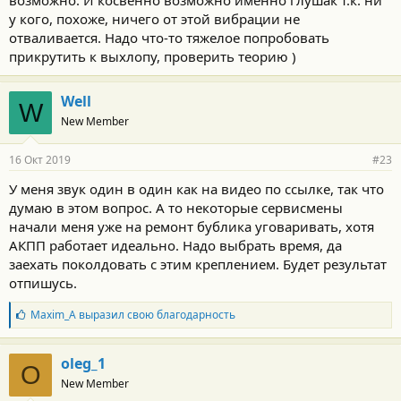
возможно. И косвенно возможно именно глушак т.к. ни
у кого, похоже, ничего от этой вибрации не
отваливается. Надо что-то тяжелое попробовать
прикрутить к выхлопу, проверить теорию )
Well
W
New Member
16 Окт 2019
#23
У меня звук один в один как на видео по ссылке, так что
думаю в этом вопрос. А то некоторые сервисмены
начали меня уже на ремонт бублика уговаривать, хотя
АКПП работает идеально. Надо выбрать время, да
заехать поколдовать с этим креплением. Будет результат
отпишусь.
Б
Maxim_A
выразил свою благодарность
л
а
г
oleg_1
O
о
New Member
д
а