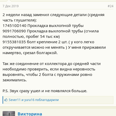
р
7 Дек 2019
#24
н
о
2 недели назад заменил следующие детали (средняя
с
часть глушителя):
т
и
174510D140 Прокладка выхлопной трубы
:
9091706090 Прокладка выхлопной трубы (сгнила
полностью, пробег 54 тыс км)
9155381035 болт крепление 2 шт. ( у кого легко
откручивается можно не менять ) У меня приржавели
намертво, срезал болгаркой.
Так же соединение от коллектора до средней части
необходимо проверить, если видна неровность
выровнять, чтобы 2 болта с пружинами ровно
зажимались.
P.S. Звук сразу ушел и не появлялся больше.
Б
Sever11
и
yura16
поблагодарили
л
а
г
Викторина