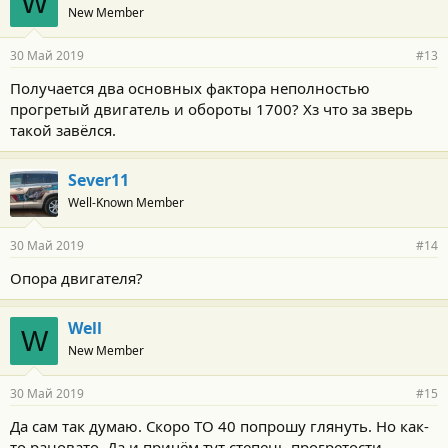
W
New Member
30 Май 2019
#13
Получается два основных фактора неполностью
прогретый двигатель и обороты 1700? Хз что за зверь
такой завёлся.
Sever11
Well-Known Member
30 Май 2019
#14
Опора двигателя?
Well
W
New Member
30 Май 2019
#15
Да сам так думаю. Скоро ТО 40 попрошу глянуть. Но как-
то рановато. Да и причём тут степень прогретости