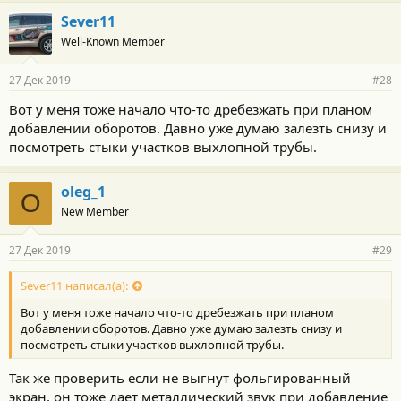
а
г
Sever11
о
Well-Known Member
д
а
р
27 Дек 2019
#28
н
о
Вот у меня тоже начало что-то дребезжать при планом
с
добавлении оборотов. Давно уже думаю залезть снизу и
т
и
посмотреть стыки участков выхлопной трубы.
:
oleg_1
O
New Member
27 Дек 2019
#29
Sever11 написал(а):
Вот у меня тоже начало что-то дребезжать при планом
добавлении оборотов. Давно уже думаю залезть снизу и
посмотреть стыки участков выхлопной трубы.
Так же проверить если не выгнут фольгированный
экран, он тоже дает металлический звук при добавление