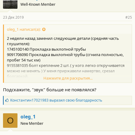
о
Well-Known Member
д
а
р
23 Дек 2019
#25
н
о
с
oleg_1 написал(а):
т
2 недели назад заменил следующие детали (средняя часть
и
:
глушителя):
174510D140 Прокладка выхлопной трубы
9091706090 Прокладка выхлопной трубы (сгнила полностью,
пробег 54 тыс км)
9155381035 болт крепление 2 шт. ( у кого легко откручивается
можно не менять ) У меня приржавели намертво, срезал
болгаркой.
Нажмите для раскрытия...
Так же соединение от коллектора до средней части
Подскажите, "звук" больше не появлялся?
необходимо проверить, если видна неровность выровнять,
чтобы 2 болта с пружинами ровно зажимались.
Б
Константин17021983
выразил свою благодарность
л
P.S. Звук сразу ушел и не появлялся больше.
а
г
oleg_1
O
о
New Member
д
а
р