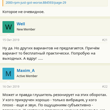
2000-rpm-just-got-worse.884593/page-29
Которое не очевидное.
Well
W
New Member
15 Окт 2019
#21
Ну да. Но других вариантов не предлагается. Причём
вариант то бесплатный практически. Попробую на
выходных. А вдруг .....
Maxim_A
M
Active Member
16 Окт 2019
#22
Может и правда глушитель резонирует на этих оборотах.
У кого прикручен хорошо - только вибрация, у кого
плохо - еще и звук. По ощущениям субъективно -