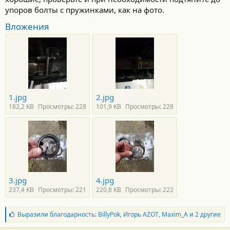
упоров болты с пружинками, как на фото.
Вложения
1.jpg
2.jpg
182,2 KB
Просмотры: 228
101,9 KB
Просмотры: 228
3.jpg
4.jpg
237,4 KB
Просмотры: 221
220,8 KB
Просмотры: 222
Б
Выразили благодарность:
BillyPok
,
Игорь AZOT
,
Maxim_A
и 2 другие
л