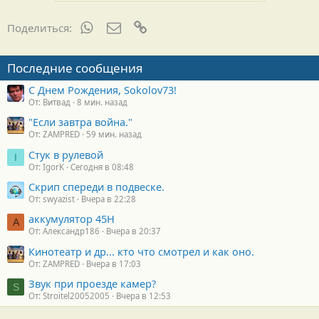
WhatsApp
Электронная почта
Ссылка
Поделиться:
Последние сообщения
С Днем Рождения, Sokolov73!
От: Витвад
8 мин. назад
"Если завтра война."
От: ZAMPRED
59 мин. назад
Стук в рулевой
I
От: IgorK
Сегодня в 08:48
Скрип спереди в подвеске.
От: swyazist
Вчера в 22:28
аккумулятор 45H
А
От: Александр186
Вчера в 20:37
Кинотеатр и др... кто что смотрел и как оно.
От: ZAMPRED
Вчера в 17:03
Звук при проезде камер?
S
От: Stroitel20052005
Вчера в 12:53