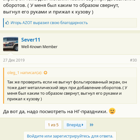
оборотов. ( У меня был каким то образом свернут,
выгнул его руками и прижал к кузову )
Б
Игорь AZOT
выразил свою благодарность
л
а
г
Sever11
о
Well-Known Member
д
а
р
27 Дек 2019
#30
н
о
с
oleg_1 написал(а):
т
Так же проверить если не выгнут фольгированный экран, он
и
:
тоже дает металлический звук при добавление оборотов. ( У
меня был каким то образом свернут, выгнул его руками и
прижал к кузову )
Да вот да, надо посмотреть на НГ-праздники.
Last
1 из 5
Вперёд
Войдите или зарегистрируйтесь для ответа.