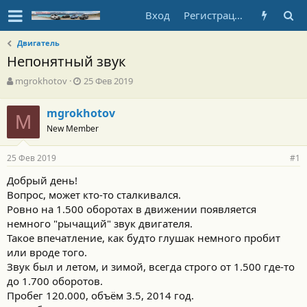
Вход
Регистрация
Двигатель
Непонятный звук
А
Д
mgrokhotov
25 Фев 2019
в
а
т
т
mgrokhotov
о
M
а
New Member
р
н
т
а
е
ч
25 Фев 2019
#1
м
а
ы
л
Добрый день!
а
Вопрос, может кто-то сталкивался.
Ровно на 1.500 оборотах в движении появляется
немного "рычащий" звук двигателя.
Такое впечатление, как будто глушак немного пробит
или вроде того.
Звук был и летом, и зимой, всегда строго от 1.500 где-то
до 1.700 оборотов.
Пробег 120.000, объём 3.5, 2014 год.