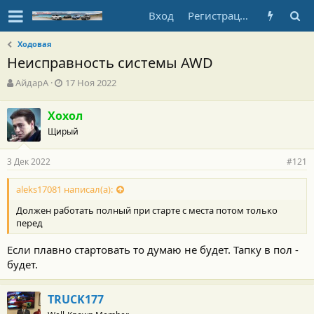
Вход
Регистрация
Ходовая
Неисправность системы AWD
А
Д
АйдарА
17 Ноя 2022
в
а
т
т
Хохол
о
а
Щирый
р
н
т
а
е
ч
3 Дек 2022
#121
м
а
ы
л
aleks17081 написал(а):
а
Должен работать полный при старте с места потом только
перед
Если плавно стартовать то думаю не будет. Тапку в пол -
будет.
TRUCK177