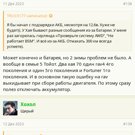
11 Дек 2023
#138
TRUCK177 написал(а):
Я бы начал с подзарядки АКБ, несмотря на 12.6в. Хуже не
будет)). У Хая бывают разные сообщения из-за батареи. У меня
раз загорелась гирлянда «Проверьте систему AWD”, “Не
работает BSM”. И всё из-за АКБ. Отмахать 300 км всегда
успеете).
Может конечно и батарея, но 2 зимы проблем не было. А
вообще в семье 5 Тойот. Два хая 70 один rav4 4го
поколения и один 5го поколения и Fortuner 1го
поколения. И в основном такую ошибку на rav
выкидывает при сборе работы двигателя. По этому сразу
полез отключать аккумулятор.
Хохол
Щирый
12 Дек 2023
#139