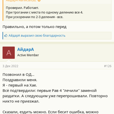
АйдарА написал(а):
Проверил. Работает.
При трогании с места по одному делению все 4.
При ускорении по 2-3 деления - все.
Правильно, а потом только перед
Б
АйдарА
выразил свою благодарность
л
а
г
АйдарА
А
о
Active Member
д
а
р
3 Дек 2022
#126
н
о
Позвонил в ОД...
с
Поздравили меня.
т
и
Я - первый на Хае.
:
Всё подтвердили: первые Рав 4 "лечили" заменой
раздатки. А следующим уже перепрошивали. Повторно
никто не приезжал.
Сказали, ездить можно. Если бесит ошибка, можно