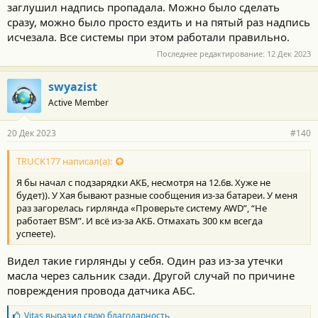
заглушил надпись пропадала. Можно было сделать
сразу, можно было просто ездить и на пятый раз надпись
исчезала. Все системы при этом работали правильно.
Последнее редактирование:
12 Дек 2023
swyazist
Active Member
20 Дек 2023
#140
TRUCK177 написал(а):
Я бы начал с подзарядки АКБ, несмотря на 12.6в. Хуже не
будет)). У Хая бывают разные сообщения из-за батареи. У меня
раз загорелась гирлянда «Проверьте систему AWD”, “Не
работает BSM”. И всё из-за АКБ. Отмахать 300 км всегда
успеете).
Видел такие гирлянды у себя. Один раз из-за утечки
масла через сальник сзади. Другой случай по причине
повреждения провода датчика АБС.
Б
Vitas
выразил свою благодарность