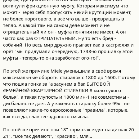
воткнули фрикционную муфту. Которая максимум что
может - через себя пропускать некий крутящий момент,
не более порогового, а всё что выше - превращать в
тепло. А какой там на самом деле момент и не
отрицательный ли он - муфта понятия не имеет. А он
часто как раз ОТРИЦАТЕЛЬНЫЙ. Ну то есть бред -
собачий. Но весь мир дружно прыгает как в кастрюлях и
орёт "мы придумали очередную, 1738-ю прошивку этой
муфты - теперь-то она заработает ого-го!".
По этой же причине Miele уменьшила в своё время
максимальные обороты стиралок с 1800 до 1600. Потому
что пошла гонка за "а засунем в бак БЫТОВОЙ
СЕМЕЙНОЙ
КВАРТИРНОЙ СТИРАЛКИ 8 кило сухого
белья", а такая глупость и 1800 мин-1 не совместимы -
дисбаланс не даёт. А утяжелять стиралку более 99кг не
позволяют какие-то евросоюзные "правила", которые,
как всегда, главнее здравого смысла.
По этой же причине при 18" тормозах ездят на дисках 20-
21". "Все так делают!", "Красиво", мля...