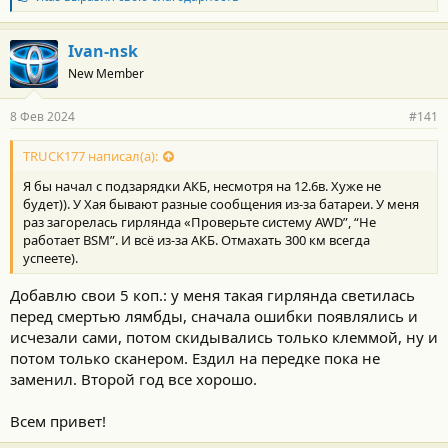
л
а
г
Ivan-nsk
о
New Member
д
а
р
8 Фев 2024
#141
н
о
с
TRUCK177 написал(а):
т
Я бы начал с подзарядки АКБ, несмотря на 12.6в. Хуже не
и
:
будет)). У Хая бывают разные сообщения из-за батареи. У меня
раз загорелась гирлянда «Проверьте систему AWD”, “Не
работает BSM”. И всё из-за АКБ. Отмахать 300 км всегда
успеете).
Добавлю свои 5 коп.: у меня такая гирлянда светилась
перед смертью лямбды, сначала ошибки появлялись и
исчезали сами, потом скидывались только клеммой, ну и
потом только сканером. Ездил на передке пока не
заменил. Второй год все хорошо.
Всем привет!