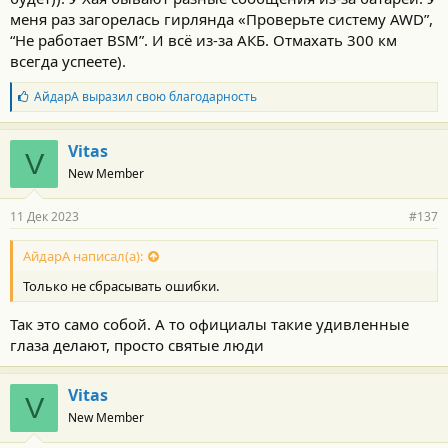
меня раз загорелась гирлянда «Проверьте систему AWD”,
“Не работает BSM”. И всё из-за АКБ. Отмахать 300 км
всегда успеете).
Б
АйдарА
выразил свою благодарность
л
а
г
Vitas
V
о
New Member
д
а
р
11 Дек 2023
#137
н
о
с
АйдарА написал(а):
т
Только не сбрасывать ошибки.
и
:
Так это само собой. А то официалы такие удивленные
глаза делают, просто святые люди
Vitas
V
New Member