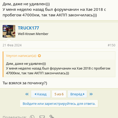
Дим, даже не удивлен)))
У меня неделю назад был форумчанин на Хае 2018 с
пробегом 47000км, так там АКПП закончилась)))
TRUCK177
Well-Known Member
21 Фев 2024
#150
Veyron написал(а):
Дим, даже не удивлен)))
У меня неделю назад был форумчанин на Хае 2018 с пробегом
47000км, так там АКПП закончилась)))
Ты взялся за починку?)
First
Last
Назад
5 из 6
Вперёд
Войдите или зарегистрируйтесь для ответа.
WhatsApp
Электронная почта
Ссылка
Поделиться: