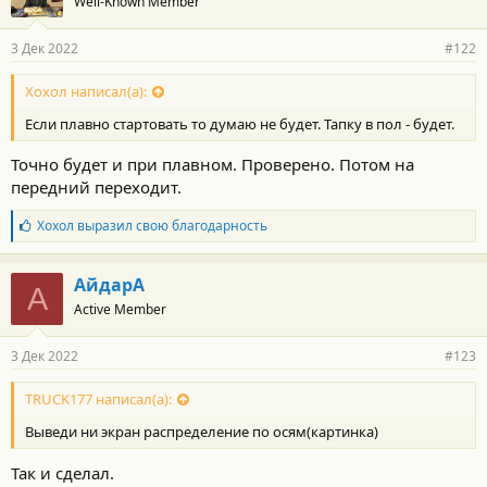
Well-Known Member
3 Дек 2022
#122
Хохол написал(а):
Если плавно стартовать то думаю не будет. Тапку в пол - будет.
Точно будет и при плавном. Проверено. Потом на
передний переходит.
Б
Хохол
выразил свою благодарность
л
а
г
АйдарА
А
о
Active Member
д
а
р
3 Дек 2022
#123
н
о
с
TRUCK177 написал(а):
т
Выведи ни экран распределение по осям(картинка)
и
:
Так и сделал.