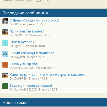
Последние сообщения
С Днем Рождения, Sokolov73!
От: RRC
Сегодня в 11:55
"Если завтра война."
От: ZAMPRED
Сегодня в 09:37
Стук в рулевой
I
От: IgorK
Сегодня в 08:48
Скрип спереди в подвеске.
От: swyazist
Вчера в 22:28
аккумулятор 45H
А
От: Александр186
Вчера в 20:37
Кинотеатр и др... кто что смотрел и как оно.
От: ZAMPRED
Вчера в 17:03
Звук при проезде камер?
S
От: Stroitel20052005
Вчера в 12:53
Новые темы