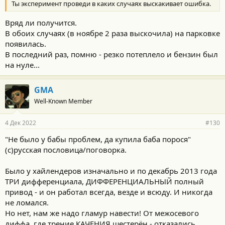
Ты эксперимент проведи в каких случаях выскакивает ошибка.
Вряд ли получится.
В обоих случаях (в ноябре 2 раза выскочила) на парковке
появилась.
В последний раз, помню - резко потеплело и бензин был
на нуле...
GMA
Well-Known Member
4 Дек 2022
#130
"Не было у бабы проблем, да купила баба порося"
(с)русская пословица/поговорка.
Было у хайлендеров изначально и по декабрь 2013 года
ТРИ дифференциала, ДИФФЕРЕНЦИАЛЬНЫЙ полный
привод - и он работал всегда, везде и всюду. И никогда
не ломался.
Но нет, нам же надо гламур навести! От межосевого
диффа, где трение КАЧЕНИЯ шестерён - отказались,