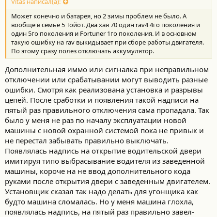
Vitas написал(а):
Может конечно и батарея, но 2 зимы проблем не было. А
вообще в семье 5 Тойот. Два хая 70 один rav4 4го поколения и
один 5го поколения и Fortuner 1го поколения. И в основном
такую ошибку на rav выкидывает при сборе работы двигателя.
По этому сразу полез отключать аккумулятор.
Дополнительная иммо или сигналка при неправильном
отключении или срабатывании могут выводить разные
ошибки. Смотря как реализована установка и разрывы
цепей. После сработки и появления такой надписи на
пятый раз правильного отключения сама пропадала. Так
было у меня не раз по началу эксплуатации новой
машины с новой охранной системой пока не привык и
не перестал забывать правильно выключать.
Появлялась надпись на открытие водительской двери
имитируя типо выбрасывание водителя из заведенной
машины, короче на не ввод дополнительного кода
руками после открытия двери с заведенным двигателем.
Установщик сказал так надо делать для угонщика как
будто машина сломалась. Но у меня машина глохла,
появлялась надпись, на пятый раз правильно завел-