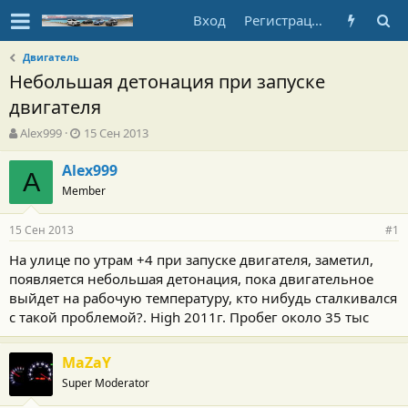
Вход
Регистрация
Двигатель
Небольшая детонация при запуске
двигателя
А
Д
Alex999
15 Сен 2013
в
а
т
т
Alex999
A
о
а
Member
р
н
т
а
15 Сен 2013
е
ч
#1
м
а
На улице по утрам +4 при запуске двигателя, заметил,
ы
л
появляется небольшая детонация, пока двигательное
а
выйдет на рабочую температуру, кто нибудь сталкивался
с такой проблемой?. High 2011г. Пробег около 35 тыс
MaZaY
Super Moderator