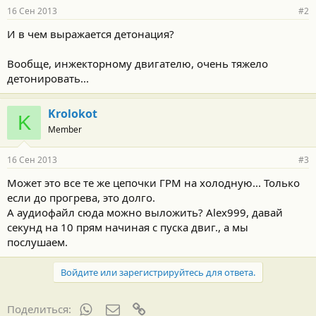
16 Сен 2013
#2
И в чем выражается детонация?
Вообще, инжекторному двигателю, очень тяжело
детонировать...
Krolokot
K
Member
16 Сен 2013
#3
Может это все те же цепочки ГРМ на холодную... Только
если до прогрева, это долго.
А аудиофайл сюда можно выложить? Alex999, давай
секунд на 10 прям начиная с пуска двиг., а мы
послушаем.
Войдите или зарегистрируйтесь для ответа.
WhatsApp
Электронная почта
Ссылка
Поделиться: