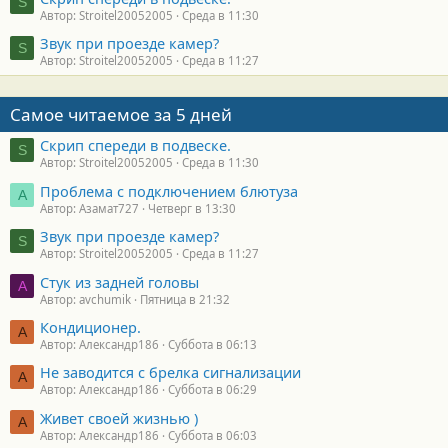
S
Автор: Stroitel20052005
Среда в 11:30
Звук при проезде камер?
S
Автор: Stroitel20052005
Среда в 11:27
Самое читаемое за 5 дней
Скрип спереди в подвеске.
S
Автор: Stroitel20052005
Среда в 11:30
Проблема с подключением блютуза
А
Автор: Азамат727
Четверг в 13:30
Звук при проезде камер?
S
Автор: Stroitel20052005
Среда в 11:27
Стук из задней головы
A
Автор: avchumik
Пятница в 21:32
Кондиционер.
А
Автор: Александр186
Суббота в 06:13
Не заводится с брелка сигнализации
А
Автор: Александр186
Суббота в 06:29
Живет своей жизнью )
А
Автор: Александр186
Суббота в 06:03