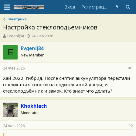
Вход
Регистрация
Электрика
Настройка стеклоподьемников
А
Д
Evgenij84
24 Фев 2026
в
а
т
т
Evgenij84
E
о
а
New Member
р
н
т
а
24 Фев 2026
е
ч
#1
м
а
Хай 2022, гибрид. После снятия аккумулятора перестали
ы
л
откликаться кнопки на водительской двери, и
а
стеклоподъёмник и замок. Кто знает что делать?
Khokhlach
Moderator
24 Фев 2026
#2