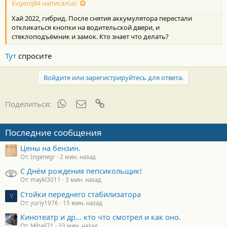
Evgenij84 написал(а):
Хай 2022, гибрид. После снятия аккумулятора перестали
откликаться кнопки на водительской двери, и
стеклоподъёмник и замок. Кто знает что делать?
Тут
спросите
Войдите или зарегистрируйтесь для ответа.
WhatsApp
Электронная почта
Ссылка
Поделиться:
Последние сообщения
Цены на бензин.
От: Ingenegr
2 мин. назад
С Днём рождения пепсикольщик!
От: maykl3011
3 мин. назад
Стойки переднего стабилизатора
Y
От: yuriy1976
15 мин. назад
Кинотеатр и др... кто что смотрел и как оно.
От: Mihail71
33 мин. назад