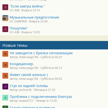
"Если завтра война."
A
От: ASB
Вчера в 23:16
Музыкальные предпочтения
От: ZAMPRED
Вчера в 22:40
Пошутим?
A
От: ASB
Вчера в 13:05
Новые темы
Не заводится с брелка сигнализации
А
Автор: Александр186
Суббота в 06:29
Кондиционер.
А
Автор: Александр186
Суббота в 06:13
Живет своей жизнью )
А
Автор: Александр186
Суббота в 06:03
Стук из задней головы
A
Автор: avchumik
Пятница в 21:32
Проблема с подключением блютуза
А
Автор: Азамат727
Четверг в 13:30
Скрип спереди в подвеске.