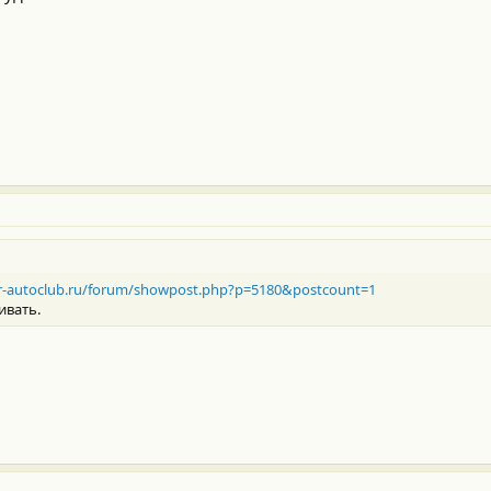
er-autoclub.ru/forum/showpost.php?p=5180&postcount=1
ивать.