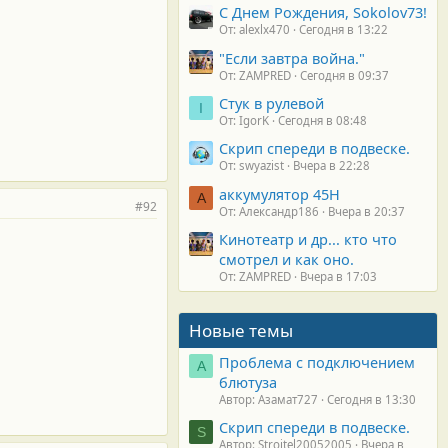
С Днем Рождения, Sokolov73!
От: alexlx470
Сегодня в 13:22
"Если завтра война."
От: ZAMPRED
Сегодня в 09:37
Стук в рулевой
I
От: IgorK
Сегодня в 08:48
Скрип спереди в подвеске.
От: swyazist
Вчера в 22:28
аккумулятор 45H
А
#92
От: Александр186
Вчера в 20:37
Кинотеатр и др... кто что
смотрел и как оно.
От: ZAMPRED
Вчера в 17:03
Новые темы
Проблема с подключением
А
блютуза
Автор: Азамат727
Сегодня в 13:30
Скрип спереди в подвеске.
S
Автор: Stroitel20052005
Вчера в