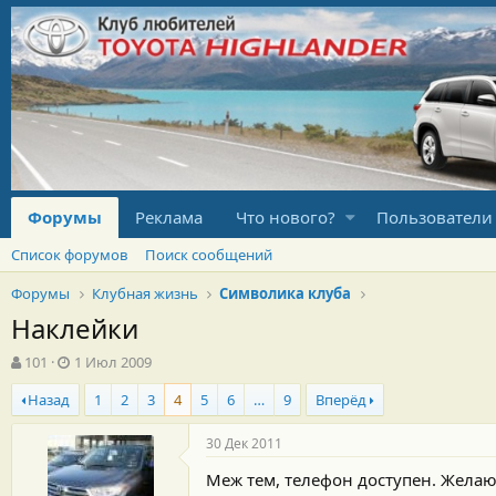
Форумы
Реклама
Что нового?
Пользователи
Список форумов
Поиск сообщений
Форумы
Клубная жизнь
Символика клуба
Наклейки
А
Д
101
1 Июл 2009
в
а
Назад
1
2
3
4
5
6
…
9
Вперёд
т
т
о
а
р
н
30 Дек 2011
т
а
Меж тем, телефон доступен. Жела
е
ч