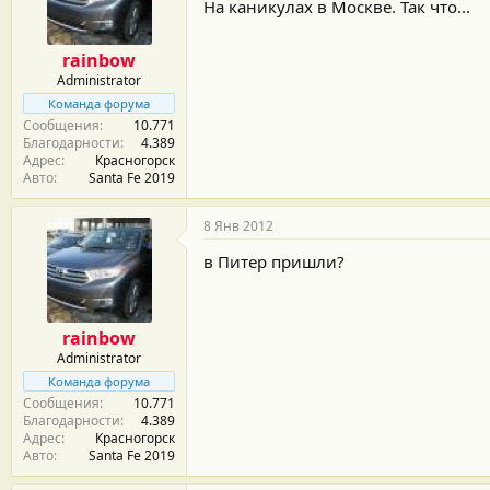
м
а
На каникулах в Москве. Так что...
ы
л
а
rainbow
Administrator
Команда форума
Сообщения
10.771
Благодарности
4.389
Адрес
Красногорск
Авто
Santa Fe 2019
8 Янв 2012
в Питер пришли?
rainbow
Administrator
Команда форума
Сообщения
10.771
Благодарности
4.389
Адрес
Красногорск
Авто
Santa Fe 2019