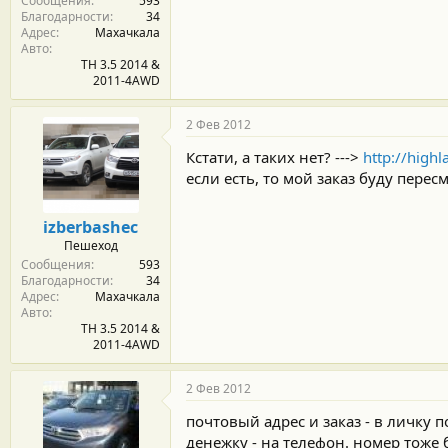
Сообщения
593
Благодарности
34
Адрес
Махачкала
Авто
TH 3.5 2014 &
2011-4AWD
2 Фев 2012
Кстати, а таких нет? --->
http://high
если есть, то мой заказ буду перес
izberbashec
Пешеход
Сообщения
593
Благодарности
34
Адрес
Махачкала
Авто
TH 3.5 2014 &
2011-4AWD
2 Фев 2012
почтовый адрес и заказ - в личку
денежку - на телефон. номер тоже 