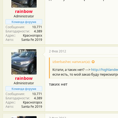
rainbow
Administrator
Команда форума
Сообщения
10.771
Благодарности
4.389
Адрес
Красногорск
Авто
Santa Fe 2019
2 Фев 2012
izberbashec написал(а):
Кстати, а таких нет? --->
http://highland
если есть, то мой заказ буду пересматр
rainbow
Administrator
таких нет
Команда форума
Сообщения
10.771
Благодарности
4.389
Адрес
Красногорск
Авто
Santa Fe 2019