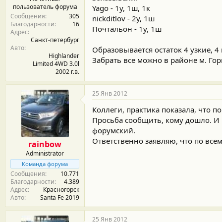
пользователь форума
Yago - 1у, 1ш, 1к
Сообщения
305
nickditlov - 2у, 1ш
Благодарности
16
Почтальон - 1у, 1ш
Адрес
Санкт-петербург
Авто
Образовывается остаток 4 узкие, 4 
Highlander
Забрать все можно в районе м. Гор
Limited 4WD 3.0l
2002 г.в.
25 Янв 2012
Коллеги, практика показала, что п
Просьба сообщить, кому дошло. И 
форумский.
Ответственно заявляю, что по все
rainbow
Administrator
Команда форума
Сообщения
10.771
Благодарности
4.389
Адрес
Красногорск
Авто
Santa Fe 2019
25 Янв 2012