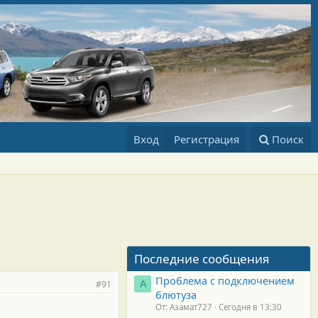
Вход
Регистрация
Поиск
Последние сообщения
Проблема с подключением
#91
А
блютуза
От: Азамат727
Сегодня в 13:30