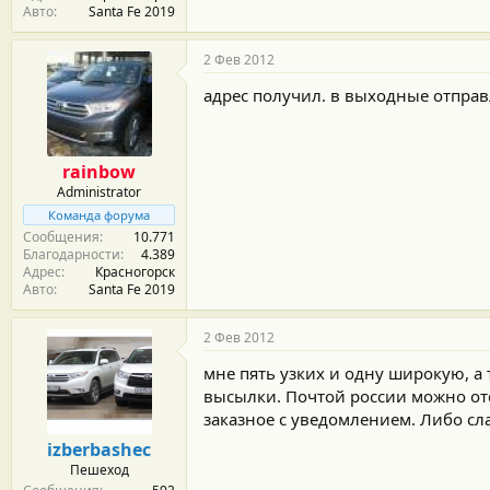
Авто
Santa Fe 2019
2 Фев 2012
адрес получил. в выходные отправ
rainbow
Administrator
Команда форума
Сообщения
10.771
Благодарности
4.389
Адрес
Красногорск
Авто
Santa Fe 2019
2 Фев 2012
мне пять узких и одну широкую, а 
высылки. Почтой россии можно отс
заказное с уведомлением. Либо сл
izberbashec
Пешеход