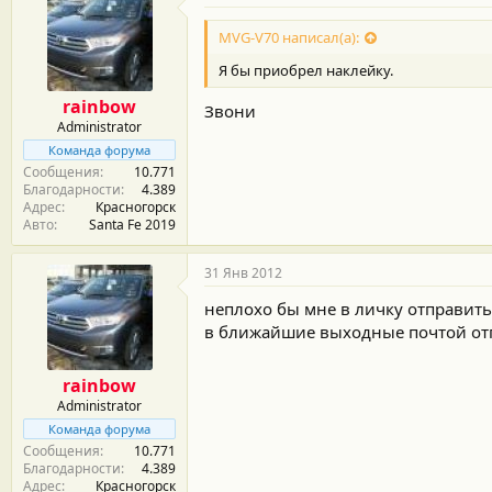
MVG-V70 написал(а):
Я бы приобрел наклейку.
rainbow
Звони
Administrator
Команда форума
Сообщения
10.771
Благодарности
4.389
Адрес
Красногорск
Авто
Santa Fe 2019
31 Янв 2012
неплохо бы мне в личку отправить
в ближайшие выходные почтой от
rainbow
Administrator
Команда форума
Сообщения
10.771
Благодарности
4.389
Адрес
Красногорск