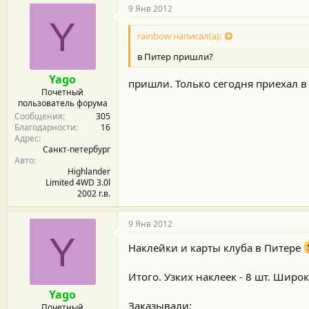
9 Янв 2012
Y
rainbow написал(а):
в Питер пришли?
Yago
пришли. Только сегодня приехал в
Почетный
пользователь форума
Сообщения
305
Благодарности
16
Адрес
Санкт-петербург
Авто
Highlander
Limited 4WD 3.0l
2002 г.в.
9 Янв 2012
Y
Наклейки и карты клуба в Питере
Итого. Узких наклеек - 8 шт. Широки
Yago
Заказывали:
Почетный