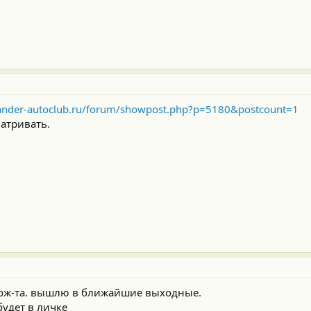
lander-autoclub.ru/forum/showpost.php?p=5180&postcount=1
матривать.
 пож-та. вышлю в ближайшие выходные.
будет в личке