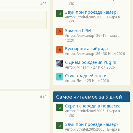
#93
11:30
Звук при проезде камер?
S
Автор: Stroitel20052005
Вчера в
11:27
Замена ГРМ
А
Автор: Александр186
Пятница в
12:20
Буксировка гибрида
А
Автор: Александр186
30 Июл 2026
С Днём рождения Yugin!
Автор: Mihail71
27 Июл 2026
Стук в задней части
Л
Автор: Лекс
25 Июл 2026
Самое читаемое за 5 дней
#94
Скрип спереди в подвеске.
S
Автор: Stroitel20052005
Вчера в
11:30
Звук при проезде камер?
S
Автор: Stroitel20052005
Вчера в