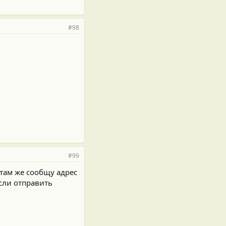
#98
#99
 там же сообщу адрес
сли отправить