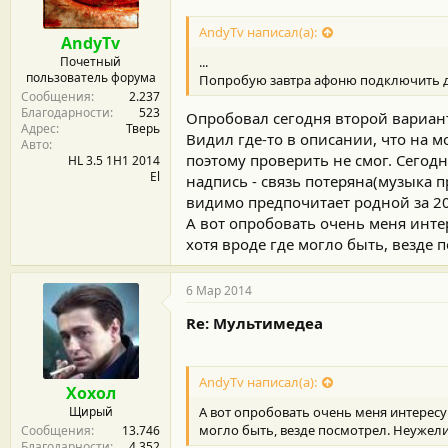
р
н
AndyTv написал(а):
о
AndyTv
с
Почетный
...
т
пользователь форума
Попробую завтра афоню подключить дж
и
Сообщения
2.237
:
Благодарности
523
Опробовал сегодня второй вариант.
Адрес
Тверь
Видил где-то в описании, что на 
Авто
поэтому проверить не смог. Сегодн
HL 3.5 1H1 2014
El
надпись - связь потеряна(музыка п
видимо предпочитает родной за 20
А вот опробовать очень меня инте
хотя вроде где могло быть, везде по
6 Мар 2014
Re: Мультимедеа
AndyTv написал(а):
Хохол
Щирый
А вот опробовать очень меня интересу
могло быть, везде посмотрел. Неужели на
Сообщения
13.746
Благодарности
4.352