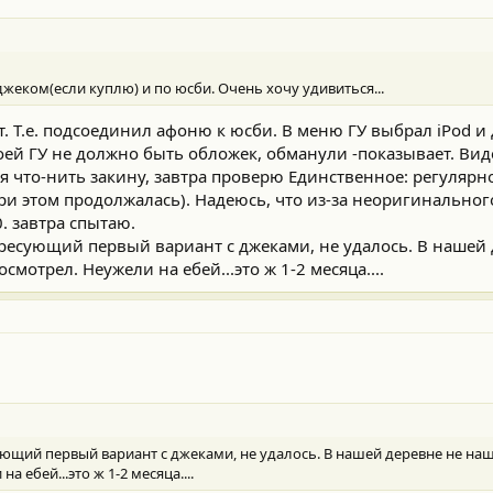
еком(если куплю) и по юсби. Очень хочу удивиться...
 Т.е. подсоединил афоню к юсби. В меню ГУ выбрал iPod и д
моей ГУ не должно быть обложек, обманули -показывает. Ви
я что-нить закину, завтра проверю Единственное: регулярн
ри этом продолжалась). Надеюсь, что из-за неоригинальног
. завтра спытаю.
ресующий первый вариант с джеками, не удалось. В нашей 
смотрел. Неужели на ебей...это ж 1-2 месяца....
ющий первый вариант с джеками, не удалось. В нашей деревне не наше
 ебей...это ж 1-2 месяца....