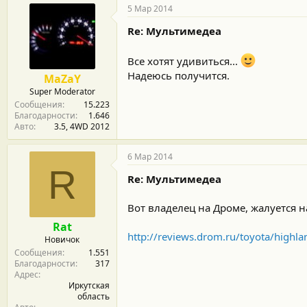
5 Мар 2014
Re: Мультимедеа
Все хотят удивиться...
Надеюсь получится.
MaZaY
Super Moderator
Сообщения
15.223
Благодарности
1.646
Авто
3.5, 4WD 2012
6 Мар 2014
R
Re: Мультимедеа
Вот владелец на Дроме, жалуется 
Rat
http://reviews.drom.ru/toyota/highl
Новичок
Сообщения
1.551
Благодарности
317
Адрес
Иркутская
область