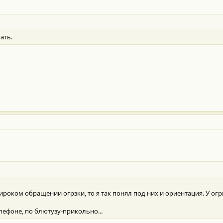
ать.
широком обращении огрзки, то я так понял под них и ориентация. У ог
елефоне, по блютузу-прикольно...