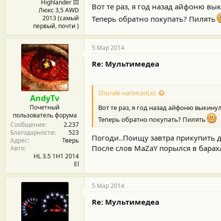
Highlander III
Вот те раз, я год назад айфоню вык
Люкс 3,5 AWD
2013 (самый
Теперь обратно покупать? Пилять
первый, почти )
5 Мар 2014
Re: Мультимедеа
Shurale написал(а):
AndyTv
Почетный
Вот те раз, я год назад айфоню выкинул
пользователь форума
Теперь обратно покупать? Пилять
Сообщения
2.237
Благодарности
523
Погоди..Поищу завтра прикупить дж
Адрес
Тверь
После слов MaZaY порылся в барахл
Авто
HL 3.5 1H1 2014
El
5 Мар 2014
Re: Мультимедеа