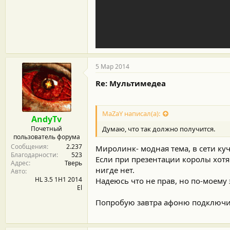
5 Мар 2014
Re: Мультимедеа
MaZaY написал(а):
AndyTv
Почетный
Думаю, что так должно получится.
пользователь форума
Сообщения
2.237
Миролинк- модная тема, в сети куч
Благодарности
523
Если при презентации королы хотя
Адрес
Тверь
нигде нет.
Авто
HL 3.5 1H1 2014
Надеюсь что не прав, но по-моему 
El
Попробую завтра афоню подключить