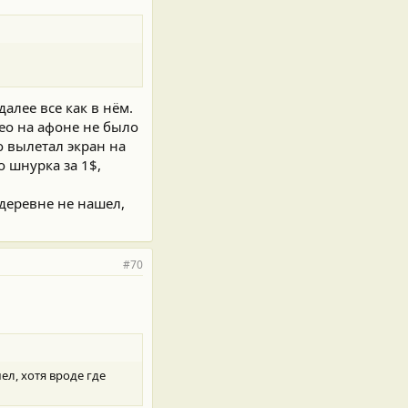
алее все как в нём.
део на афоне не было
о вылетал экран на
о шнурка за 1$,
деревне не нашел,
#70
л, хотя вроде где