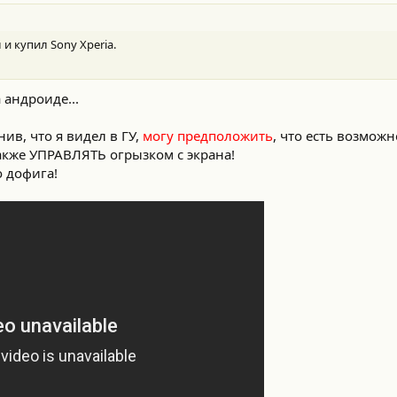
 и купил Sony Xperia.
 андроиде...
ив, что я видел в ГУ,
могу предположить
, что есть возмож
 также УПРАВЛЯТЬ огрызком с экрана!
о дофига!