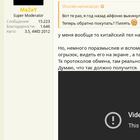
Shurale написал(а):
MaZaY
Super Moderator
Вот те раз, я год назад айфоню выкинул
Сообщения
15.223
Теперь обратно покупать? Пилять
Благодарности
1.646
Авто
3.5, 4WD 2012
у меня вообще то китайский тел на
Но, немного поразмыслив и вспомн
огрызок, видеть его на экране , а
Тк протоколов обмена, там реальн
Думаю, что так должно получится.