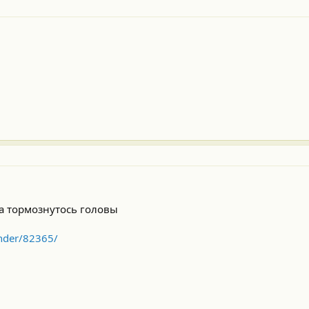
на тормознутось головы
ander/82365/