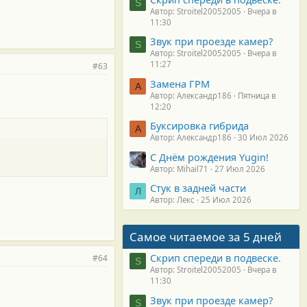
S
Автор: Stroitel20052005
Вчера в
11:30
Звук при проезде камер?
S
Автор: Stroitel20052005
Вчера в
11:27
#63
Замена ГРМ
А
Автор: Александр186
Пятница в
12:20
Буксировка гибрида
А
Автор: Александр186
30 Июл 2026
С Днём рождения Yugin!
Автор: Mihail71
27 Июл 2026
Стук в задней части
Л
Автор: Лекс
25 Июл 2026
Самое читаемое за 5 дней
Скрип спереди в подвеске.
#64
S
Автор: Stroitel20052005
Вчера в
11:30
Звук при проезде камер?
S