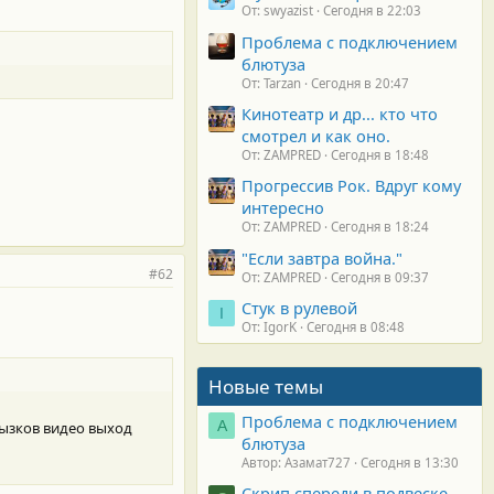
От: swyazist
Сегодня в 22:03
Проблема с подключением
блютуза
От: Tarzan
Сегодня в 20:47
Кинотеатр и др... кто что
смотрел и как оно.
От: ZAMPRED
Сегодня в 18:48
Прогрессив Рок. Вдруг кому
интересно
От: ZAMPRED
Сегодня в 18:24
"Если завтра война."
#62
От: ZAMPRED
Сегодня в 09:37
Стук в рулевой
I
От: IgorK
Сегодня в 08:48
Новые темы
Проблема с подключением
А
рызков видео выход
блютуза
Автор: Азамат727
Сегодня в 13:30
Скрип спереди в подвеске.