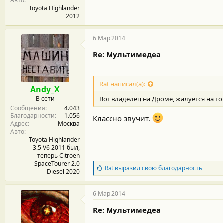
Авто
Toyota Highlander
2012
6 Мар 2014
Re: Мультимедеа
Rat написал(а):
Andy_X
В сети
Вот владелец на Дроме, жалуется на то
Сообщения
4.043
Благодарности
1.056
Классно звучит.
Адрес
Москва
Авто
Toyota Highlander
3.5 V6 2011 был,
теперь Citroen
SpaceTourer 2.0
Б
Rat
выразил свою благодарность
Diesel 2020
л
а
г
6 Мар 2014
о
д
Re: Мультимедеа
а