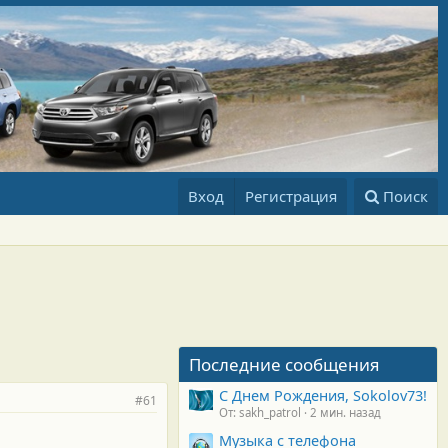
Вход
Регистрация
Поиск
Последние сообщения
С Днем Рождения, Sokolov73!
#61
От: sakh_patrol
2 мин. назад
Музыка с телефона