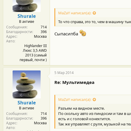
м
а
ы
л
а
MaZaY написал(а):
Shurale
В активе
То что справа, это то, чем в машину тык
Сообщения
714
Благодарности
396
Сыпасипба
Адрес
Москва
Авто
Highlander III
Люкс 3,5 AWD
2013 (самый
первый, почти )
5 Мар 2014
Re: Мультимедеа
MaZaY написал(а):
Shurale
В активе
Разъем на видном месте.
По скольку авто из пиндосии и там в 
Сообщения
714
Благодарности
396
есть и с головой конектится.
Адрес
Москва
Так же управляет с руля, музыкой на т
Авто