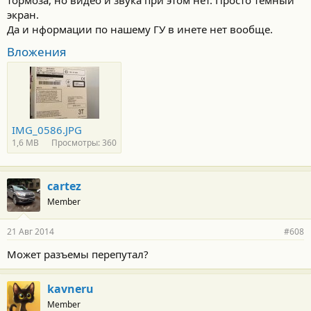
тормоза, но видео и звука при этом нет. Просто тёмный
экран.
Да и нформации по нашему ГУ в инете нет вообще.
Вложения
IMG_0586.JPG
1,6 MB
Просмотры: 360
cartez
Member
21 Авг 2014
#608
Может разъемы перепутал?
kavneru
Member