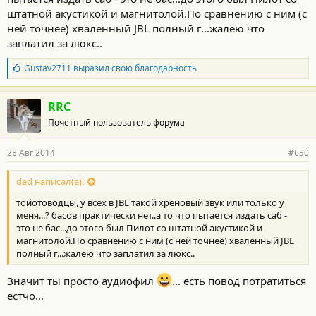
штатной акустикой и магнитолой.По сравнению с ним (с
ней точнее) хваленный JBL полный г...жалею что
заплатил за люкс..
Б
Gustav2711
выразил свою благодарность
л
а
г
RRC
о
Почетный пользователь форума
д
а
р
28 Авг 2014
#630
н
о
с
ded написал(а):
т
тойотоводцы, у всех в JBL такой хреновый звук или только у
и
:
меня...? басов практически нет..а то что пытается издать саб -
это не бас...до этого был Пилот со штатной акустикой и
магнитолой.По сравнению с ним (с ней точнее) хваленный JBL
полный г...жалею что заплатил за люкс..
Значит ты просто аудиофил
... есть повод потратиться
естчо...