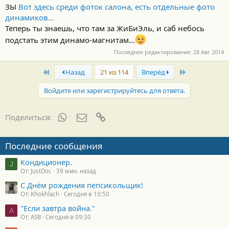
ЗЫ
Вот здесь среди фоток салона, есть отдельные фото
динамиков...
Теперь ты знаешь, что там за ЖиБиЭль, и саб небось
подстать этим динамо-магнитам...
Последнее редактирование:
28 Авг 2014
First
Last
Назад
21 из 114
Вперёд
Войдите или зарегистрируйтесь для ответа.
WhatsApp
Электронная почта
Ссылка
Поделиться:
Последние сообщения
Кондиционер.
J
От: JustDoc
39 мин. назад
С Днём рождения пепсикольщик!
От: Khokhlach
Сегодня в 10:50
"Если завтра война."
A
От: ASB
Сегодня в 09:30