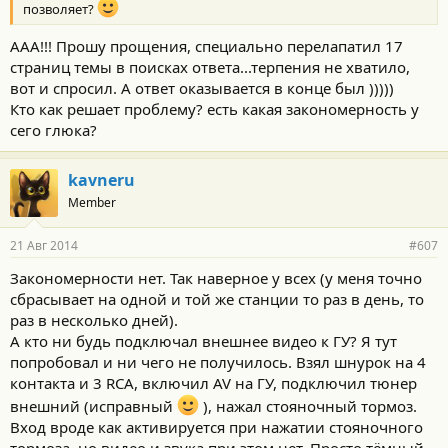
:
позволяет?
ААА!!! Прошу прощения, специально перелапатил 17
страниц темы в поисках ответа...терпения не хватило,
вот и спросил. А ответ оказывается в конце был )))))
Кто как решает проблему? есть какая закономерность у
сего глюка?
kavneru
Member
21 Авг 2014
#607
Закономерности нет. Так наверное у всех (у меня точно
сбрасывает на одной и той же станции то раз в день, то
раз в несколько дней).
А кто ни будь подключал внешнее видео к ГУ? Я тут
попробовал и ни чего не получилось. Взял шнурок на 4
контакта и 3 RCA, включил AV на ГУ, подключил тюнер
внешний (исправный
), нажал стояночный тормоз.
Вход вроде как активируется при нажатии стояночного