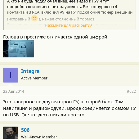
А кто ни будь подключал внешнее видео к ГУ? Я тут
попробовал и ни чего не получилось. Взял шнурок на 4
контакта и 3 RCA, включил AV на ГУ, подключил тюнер внешний
(исправный
), нажал стояночный тормоз.
Вход вроде как активируется при нажатии стояночного
Нажмите для раскрытия...
тормоза, но видео и звука при этом нет. Просто тёмный экран.
Да и нформации по нашему ГУ в инете нет вообще.
Голова в престиже отличается одной цифрой
Integra
I
Active Member
22 Авг 2014
#622
Это наверное не другая строн ГУ, а второй блок. Там
навигация и радиомодули. Вроде соединяется с самом ГУ
по USB. Где то здесь писали про это.
506
Well-Known Member