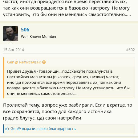
частот, иногда приходится все время переставлять их,
так как они возвращаются в базовкю настроку. Не могу
установить, что бы они не менялись самостоятельно.....
506
Well-Known Member
15 Авг 2014
#602
Gen@ написал(а):
Привет друзья - товарищи....подскажите пожалуйста в
настройках магнитолы (высоких, средних, низких) частот,
иногда приходится все время переставлять их, так как они
возвращаются в базовкю настроку. Не могу установить, что бы
они не менялись самостоятельно.....
Пролистай тему, вопрос уже разбирали. Если вкратце, то
все сохраняется, просто для каждого источника
(радио,блутус, цд) свои настройки.
Б
Gen@
выразил свою благодарность
л