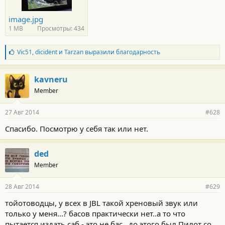
image.jpg
1 MB
Просмотры: 434
Б
Vic51
,
dicident
и
Tarzan
выразили благодарность
л
а
г
kavneru
о
Member
д
а
р
27 Авг 2014
#628
н
о
Спасибо. Посмотрю у себя так или нет.
с
т
и
ded
:
Member
28 Авг 2014
#629
тойотоводцы, у всех в JBL такой хреновый звук или
только у меня...? басов практически нет..а то что
пытается издать саб - это не бас...до этого был Пилот со