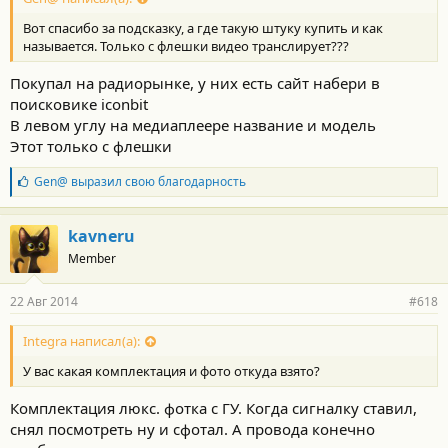
Вот спасибо за подсказку, а где такую штуку купить и как
называется. Только с флешки видео транслирует???
Покупал на радиорынке, у них есть сайт набери в
поисковике iconbit
В левом углу на медиаплеере название и модель
Этот только с флешки
Б
Gen@
выразил свою благодарность
л
а
г
kavneru
о
Member
д
а
р
22 Авг 2014
#618
н
о
с
Integra написал(а):
т
У вас какая комплектация и фото откуда взято?
и
:
Комплектация люкс. фотка с ГУ. Когда сигналку ставил,
снял посмотреть ну и сфотал. А провода конечно