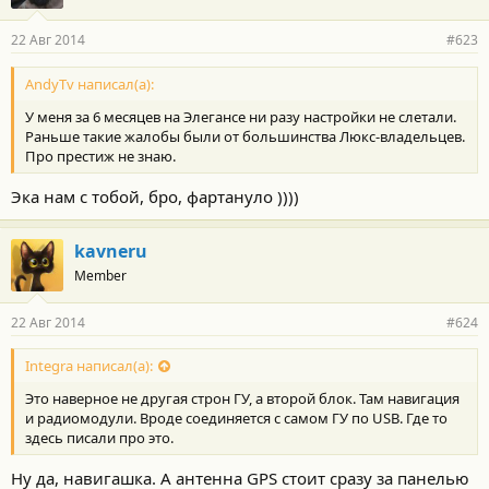
22 Авг 2014
#623
AndyTv написал(а):
У меня за 6 месяцев на Элегансе ни разу настройки не слетали.
Раньше такие жалобы были от большинства Люкс-владельцев.
Про престиж не знаю.
Эка нам с тобой, бро, фартануло ))))
kavneru
Member
22 Авг 2014
#624
Integra написал(а):
Это наверное не другая строн ГУ, а второй блок. Там навигация
и радиомодули. Вроде соединяется с самом ГУ по USB. Где то
здесь писали про это.
Ну да, навигашка. А антенна GPS стоит сразу за панелью