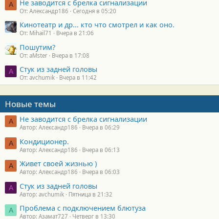
Не заводится с брелка сигнализации
А
От: Александр186
Сегодня в 05:20
Кинотеатр и др... кто что смотрел и как оно.
От: Mihail71
Вчера в 21:06
Пошутим?
От: aMster
Вчера в 17:08
Стук из задней головы
A
От: avchumik
Вчера в 11:42
Новые темы
Не заводится с брелка сигнализации
А
Автор: Александр186
Вчера в 06:29
Кондиционер.
А
Автор: Александр186
Вчера в 06:13
Живет своей жизнью )
А
Автор: Александр186
Вчера в 06:03
Стук из задней головы
A
Автор: avchumik
Пятница в 21:32
Проблема с подключением блютуза
А
Автор: Азамат727
Четверг в 13:30