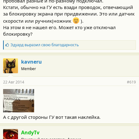
пробовал разные и по-разному подключал.
Кстати, обычно на ГУ есть взади проводок, отвечающий
за блокировку экрана при придвижении. Это или датчик
скорости или ручник(ножник
).
На этом я не нашел его. Может кто уже отключал
блокировку?
Б
Эдуард
выразил свою благодарность
л
а
г
kavneru
о
Member
д
а
р
22 Авг 2014
#619
н
о
с
т
и
:
А с другой стороны ГУ вот такая наклейка.
AndyTv