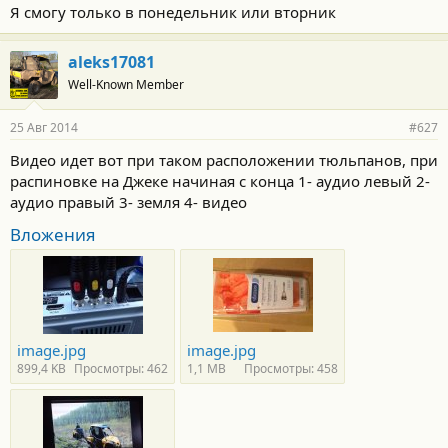
Я смогу только в понедельник или вторник
aleks17081
Well-Known Member
25 Авг 2014
#627
Видео идет вот при таком расположении тюльпанов, при
распиновке на Джеке начиная с конца 1- аудио левый 2-
аудио правый 3- земля 4- видео
Вложения
image.jpg
image.jpg
899,4 KB
Просмотры: 462
1,1 MB
Просмотры: 458