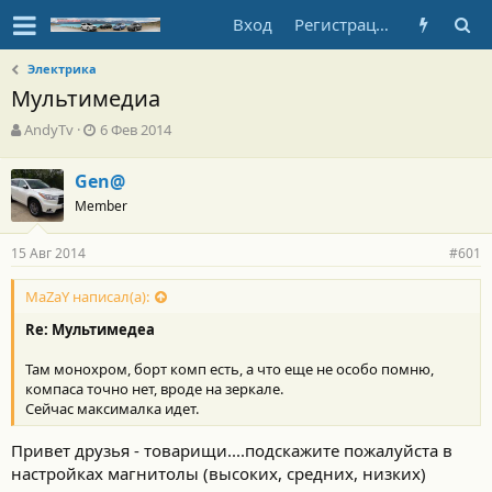
Вход
Регистрация
Электрика
Мультимедиа
А
Д
AndyTv
6 Фев 2014
в
а
т
т
Gen@
о
а
Member
р
н
т
а
е
ч
15 Авг 2014
#601
м
а
ы
л
MaZaY написал(а):
а
Re: Мультимедеа
Там монохром, борт комп есть, а что еще не особо помню,
компаса точно нет, вроде на зеркале.
Сейчас максималка идет.
Привет друзья - товарищи....подскажите пожалуйста в
настройках магнитолы (высоких, средних, низких)