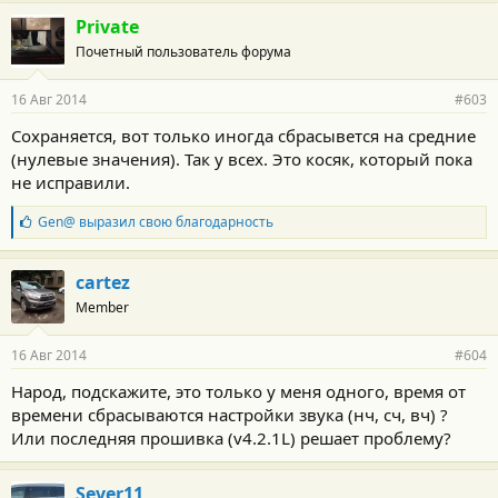
а
г
Private
о
Почетный пользователь форума
д
а
р
16 Авг 2014
#603
н
о
Сохраняется, вот только иногда сбрасывется на средние
с
(нулевые значения). Так у всех. Это косяк, который пока
т
и
не исправили.
:
Б
Gen@
выразил свою благодарность
л
а
г
cartez
о
Member
д
а
р
16 Авг 2014
#604
н
о
Народ, подскажите, это только у меня одного, время от
с
времени сбрасываются настройки звука (нч, сч, вч) ?
т
и
Или последняя прошивка (v4.2.1L) решает проблему?
:
Sever11