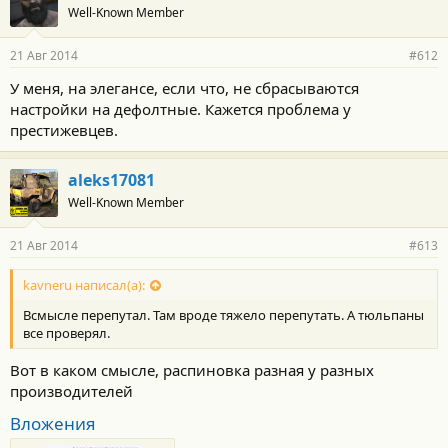
Well-Known Member
21 Авг 2014
#612
У меня, на элегансе, если что, не сбрасываются
настройки на дефолтные. Кажется проблема у
престижевцев.
aleks17081
Well-Known Member
21 Авг 2014
#613
kavneru написал(а):
Всмысле перепутал. Там вроде тяжело перепутать. А тюльпаны
все проверял.
Вот в каком смысле, распиновка разная у разных
производителей
Вложения