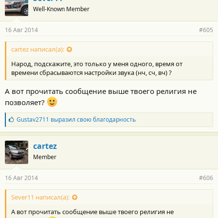
Well-Known Member
16 Авг 2014
#605
cartez написал(а):
Народ, подскажите, это только у меня одного, время от
времени сбрасываются настройки звука (нч, сч, вч) ?
А вот прочитать сообщение выше твоего религия не
позволяет?
Б
Gustav2711
выразил свою благодарность
л
а
г
cartez
о
Member
д
а
р
16 Авг 2014
#606
н
о
с
Sever11 написал(а):
т
А вот прочитать сообщение выше твоего религия не
и