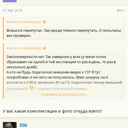
21 Авг 2014
#611
kavneru написал(а):
Всмысле перепутал. Там вроде тяжело перепутать. А тюльпаны
все проверял.
kavneru написал(а):
Закономерности нет. Так наверное у всех (у меня точно
сбрасывает на одной и той же станции то раз в день, то раз в
несколько дней).
А кто ни будь подключал внешнее видео к ГУ? Я тут
попробовал и ни чего не получилось. Взял шнурок на 4
контакта и 3 RCA, включил AV на ГУ, подключил тюнер внешний
(исправный
), нажал стояночный тормоз.
Вход вроде как активируется при нажатии стояночного
Нажмите для раскрытия...
тормоза, но видео и звука при этом нет. Просто тёмный экран.
Да и нформации по нашему ГУ в инете нет вообще.
У вас какая комплектация и фото откуда взято?
506