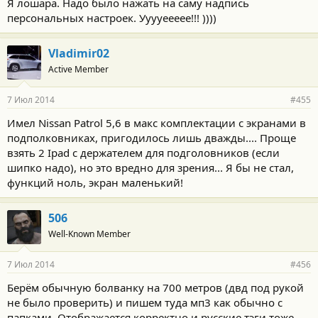
Я лошара. Надо было нажать на саму надпись
персональных настроек. Ууууеееее!!! ))))
Vladimir02
Active Member
7 Июл 2014
#455
Имел Nissan Patrol 5,6 в макс комплектации с экранами в
подполковниках, пригодилось лишь дважды.... Проще
взять 2 Ipad с держателем для подголовников (если
шипко надо), но это вредно для зрения... Я бы не стал,
функций ноль, экран маленький!
506
Well-Known Member
7 Июл 2014
#456
Берём обычную болванку на 700 метров (двд под рукой
не было проверить) и пишем туда мп3 как обычно с
папками. Отображается корректно и русские тэги тоже.