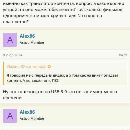
именно как транслятор контента, вопрос: а какое кол-во
устройств оно может обеспечить? т.е. сколько фильмов
одновременно может крутить для N-го кол-ва
планшетов?
Alex86
A
Active Member
8 Июл 2014
#479
Vladimir02 написал(а):
Я говорил не о передачи видео, а о том как на винт попадает
контент. А попадает он с ПК!!!
Ну это конечно, но по USB 3.0 это не занимает много
времени
Alex86
A
Active Member