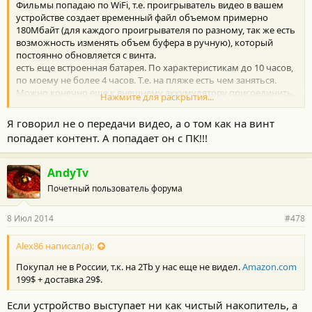
Фильмы попадаю по WiFi, т.е. проигрыватель видео в вашем
устройстве создает временный файл объемом примерно
180Мбайт (для каждого проигрывателя по разному, так же есть
возможность изменять объем буфера в ручную), который
постоянно обновляется с винта.
есть еще встроенная батарея. По характеристикам до 10 часов,
по моему не более 4 часов. Т.е. на пляже есть чем заняться.
Можно конечно еще к внешнему аккумулятору присоединить.
Нажмите для раскрытия...
Покупал не в России, т.к. на 2Тb у нас еще не видел. Amazon.com
199$ + доставка 29$.
Я говорил не о передачи видео, а о том как на винт
попадает контент. А попадает он с ПК!!!
AndyTv
Почетный пользователь форума
8 Июл 2014
#478
Alex86 написал(а):
Покупал не в России, т.к. на 2Тb у нас еще не видел.
Amazon.com
199$ + доставка 29$.
Если устройство выступает ни как чистый накопитель, а