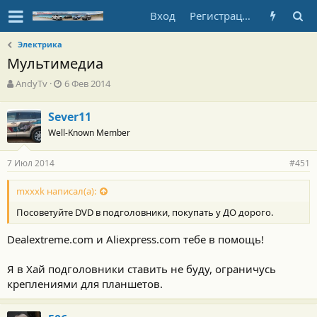
Вход
Регистрация
Электрика
Мультимедиа
А
Д
AndyTv
6 Фев 2014
в
а
т
т
Sever11
о
а
Well-Known Member
р
н
т
а
е
ч
7 Июл 2014
#451
м
а
ы
л
mxxxk написал(а):
а
Посоветуйте DVD в подголовники, покупать у ДО дорого.
Dealextreme.com и Aliexpress.com тебе в помощь!
Я в Хай подголовники ставить не буду, ограничусь
креплениями для планшетов.