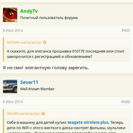
а
г
AndyTv
о
Почетный пользователь форума
д
а
р
8 Июл 2014
#465
н
о
с
whitehi написал(а):
т
А скажите, для элеганса прошивка 01017Е последняя или стоит
и
:
заморочится с регистрацией и обновлением?
Я не смог элегантную голову зарегить.
Sever11
Well-Known Member
8 Июл 2014
#466
Alex86 написал(а):
Себе в машину для детей купил
seagate wireless plus
.
Теперь
дети по WiFi с этого жесткого диска смотрят фильмы, мультики