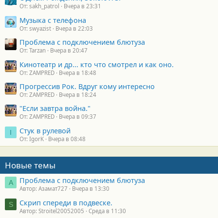
От: sakh_patrol
Вчера в 23:31
Музыка с телефона
От: swyazist
Вчера в 22:03
Проблема с подключением блютуза
От: Tarzan
Вчера в 20:47
Кинотеатр и др... кто что смотрел и как оно.
От: ZAMPRED
Вчера в 18:48
Прогрессив Рок. Вдруг кому интересно
От: ZAMPRED
Вчера в 18:24
"Если завтра война."
От: ZAMPRED
Вчера в 09:37
Стук в рулевой
I
От: IgorK
Вчера в 08:48
Новые темы
Проблема с подключением блютуза
А
Автор: Азамат727
Вчера в 13:30
Скрип спереди в подвеске.
S
Автор: Stroitel20052005
Среда в 11:30