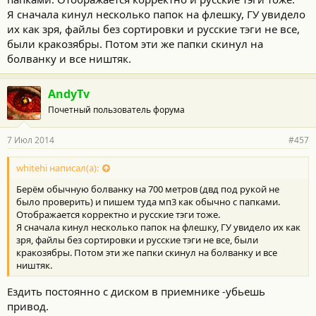
Я сначала кинул несколько папок на флешку, ГУ увидело
их как зря, файлы без сортировки и русские тэги не все,
были кракозябры. Потом эти же папки скинул на
болванку и все ништяк.
AndyTv
Почетный пользователь форума
7 Июл 2014
#457
whitehi написал(а):
Берём обычную болванку на 700 метров (двд под рукой не
было проверить) и пишем туда мп3 как обычно с папками.
Отображается корректно и русские тэги тоже.
Я сначала кинул несколько папок на флешку, ГУ увидело их как
зря, файлы без сортировки и русские тэги не все, были
кракозябры. Потом эти же папки скинул на болванку и все
ништяк.
Ездить постоянно с диском в приемнике -убьешь
привод.