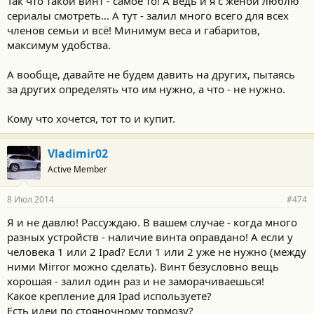
Так что такой винт - самое то! А ведь и я с женой люблю
сериалы смотреть... А тут - залил много всего для всех
членов семьи и всё! Минимум веса и габаритов,
максимум удобства.
А вообще, давайте не будем давить на других, пытаясь
за других определять что им нужно, а что - не нужно.
Кому что хочется, тот то и купит.
Vladimir02
Active Member
8 Июл 2014
#474
Я и не давлю! Рассуждаю. В вашем случае - когда много
разных устройств - наличие винта оправдано! А если у
человека 1 или 2 Ipad? Если 1 или 2 уже не нужно (между
ними Mirror можно сделать). Винт безусловно вещь
хорошая - залил один раз и не заморачиваешься!
Какое крепление для Ipad используете?
Есть идеи по стояночному тормозу?