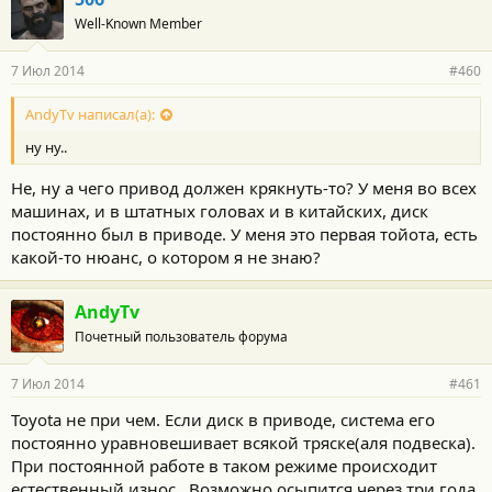
:
Well-Known Member
7 Июл 2014
#460
AndyTv написал(а):
ну ну..
Не, ну а чего привод должен крякнуть-то? У меня во всех
машинах, и в штатных головах и в китайских, диск
постоянно был в приводе. У меня это первая тойота, есть
какой-то нюанс, о котором я не знаю?
AndyTv
Почетный пользователь форума
7 Июл 2014
#461
Toyota не при чем. Если диск в приводе, система его
постоянно уравновешивает всякой тряске(аля подвеска).
При постоянной работе в таком режиме происходит
естественный износ...Возможно осыпится через три года