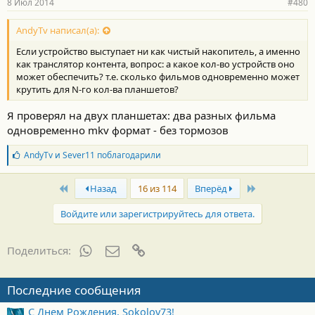
8 Июл 2014
#480
AndyTv написал(а):
Если устройство выступает ни как чистый накопитель, а именно
как транслятор контента, вопрос: а какое кол-во устройств оно
может обеспечить? т.е. сколько фильмов одновременно может
крутить для N-го кол-ва планшетов?
Я проверял на двух планшетах: два разных фильма
одновременно mkv формат - без тормозов
Б
AndyTv
и
Sever11
поблагодарили
л
а
First
Last
г
Назад
16 из 114
Вперёд
о
д
Войдите или зарегистрируйтесь для ответа.
а
р
н
WhatsApp
Электронная почта
Ссылка
Поделиться:
о
с
т
Последние сообщения
и
:
С Днем Рождения, Sokolov73!