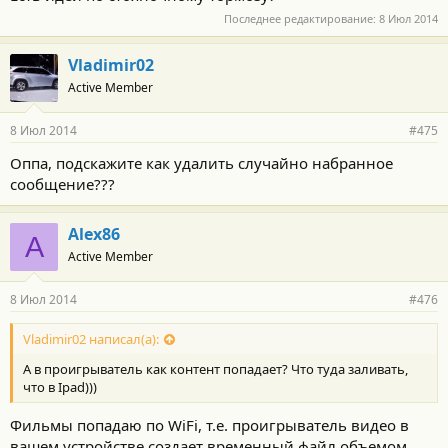
Последнее редактирование:
8 Июл 2014
Vladimir02
Active Member
8 Июл 2014
#475
Оппа, подскажите как удалить случайно набранное
сообщение???
Alex86
A
Active Member
8 Июл 2014
#476
Vladimir02 написал(а):
А в проигрыватель как контент попадает? Что туда заливать,
что в Ipad)))
Фильмы попадаю по WiFi, т.е. проигрыватель видео в
вашем устройстве создает временный файл объемом