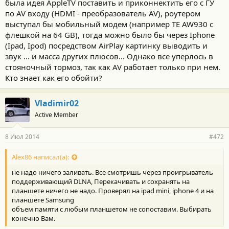
была идея AppleTV поставить и приконнектить его с ГУ
по AV входу (HDMI - преобразователь AV), роутером
выступал бы мобильный модем (например TE AW930 с
флешкой на 64 GB), тогда можно было бы через Iphone
(Ipad, Ipod) посредством AirPlay картинку выводить и
звук ... и масса других плюсов... Однако все уперлось в
стояночный тормоз, так как AV работает только при нем.
Кто знает как его обойти?
Vladimir02
Active Member
8 Июл 2014
#472
Alex86 написал(а):
не надо ничего заливать. Все смотришь через проигрыватель
поддерживающий DLNA, Перекачивать и сохранять на
планшете ничего не надо. Проверял на ipad mini, iphone 4 и на
планшете Samsung
объем памяти с любым планшетом не сопоставим. Выбирать
конечно Вам.