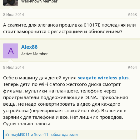
Well-Known Member
8 Июл 2014
#463
А скажите, для элеганса прошивка 01017Е последняя или
стоит заморочится с регистрацией и обновлением?
Alex86
A
Active Member
8 Июл 2014
#464
Себе в машину для детей купил
seagate wireless plus
.
Теперь дети по WiFi с этого жесткого диска смотрят
фильмы, мультики на планшете, телефоне через
проигрыватели поддерживающие DLNA. Прикольная
вещь, не надо конвертировать видео для каждого
устройства (переваривает спокойно mkv). Включил в
заряник для телефона и все. Нет лишних проводов.
Одни только плюсы.
Б
maykl3011
и
Sever11
поблагодарили
л