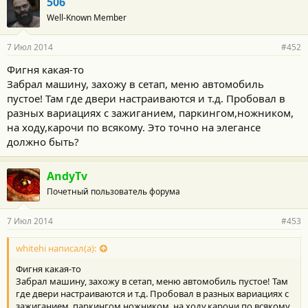
506
Well-Known Member
7 Июл 2014
#452
Фигня какая-то
Забрал машину, захожу в сетап, меню автомобиль
пустое! Там где двери настраиваются и т.д. Пробовал в
разных вариациях с зажиганием, паркингом,ножником,
на ходу,карочи по всякому. Это точно на элегансе
должно быть?
AndyTv
Почетный пользователь форума
7 Июл 2014
#453
whitehi написал(а):
Фигня какая-то
Забрал машину, захожу в сетап, меню автомобиль пустое! Там
где двери настраиваются и т.д. Пробовал в разных вариациях с
зажиганием, паркингом,ножником, на ходу,карочи по всякому.