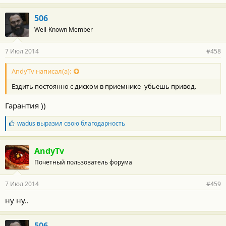
506
Well-Known Member
7 Июл 2014
#458
AndyTv написал(а):
Ездить постоянно с диском в приемнике -убьешь привод.
Гарантия ))
Б
wadus
выразил свою благодарность
л
а
г
AndyTv
о
Почетный пользователь форума
д
а
р
7 Июл 2014
#459
н
о
ну ну..
с
т
и
506