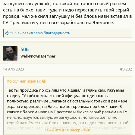
заглушён заглушкой , но такой же точно серый разъём
есть на блоке нави, туда и надо переставить твой серый
провод. Чел же снял заглушку и без блока нави вставил в
ГУ Престижа и у него все заработало на Элегансе.
Б
506
выразил свою благодарность
л
а
г
506
о
Well-Known Member
д
а
р
14 Апр 2023
#3.232
н
о
с
Хохол написал(а):
т
Так ты пройдись по ссылям что я давал и глянь сам. Разъёмы
и
:
сзади у ГУ трёх комплектаций официалов одинаковы
полностью, различие Элеганса от остальных только в размере
экрана и крепеже, на Элегансе нет крепежа под блок нави. В
связке с блоком нави на Престиже и Люксе серый разъём на ГУ
не используется, заглушён заглушкой , но такой же точно
серый разъём есть на блоке нави, туда и надо переставить твой
серый провод. Чел же снял заглушку и без блока нави вставил
Нажмите для раскрытия...
в ГУ Престижа и у него все заработало на Элегансе.