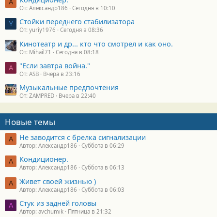
А
От: Александр186
Сегодня в 10:10
Стойки переднего стабилизатора
Y
От: yuriy1976
Сегодня в 08:36
Кинотеатр и др... кто что смотрел и как оно.
От: Mihail71
Сегодня в 08:18
"Если завтра война."
A
От: ASB
Вчера в 23:16
Музыкальные предпочтения
От: ZAMPRED
Вчера в 22:40
Новые темы
Не заводится с брелка сигнализации
А
Автор: Александр186
Суббота в 06:29
Кондиционер.
А
Автор: Александр186
Суббота в 06:13
Живет своей жизнью )
А
Автор: Александр186
Суббота в 06:03
Стук из задней головы
A
Автор: avchumik
Пятница в 21:32