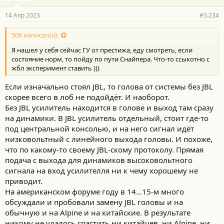
14 Апр 2023
#3.234
506 написал(а):
Я нашел у себя сейчас ГУ от престижа, еду смотреть, если
состояние норм, то пойду по пути Снайпера. Что-то ссыкотно с
жбл эксперимент ставить )))
Если изначально стоял JBL, то голова от системы без JBL
скорее всего в лоб не подойдёт. И наоборот.
Без JBL усилитель находится в голове и выход там сразу
на динамики. В JBL усилитель отдельный, стоит где-то
под центральной консолью, и на него сигнал идёт
низковольтный с линейного выхода головы. И похоже,
что по какому-то своему JBL-скому протоколу. Прямая
подача с выхода для динамиков высоковольтного
сигнала на вход усилителля ни к чему хорошему не
приводит.
На американском форуме году в 14...15-м много
обсуждали и пробовали замену JBL головы и на
обычную и на Alpine и на китайские. В результате
никому не удалось срастить ни китайцев, ни Alpine, ни