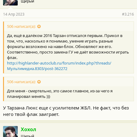
Щирый
14 Апр 2023
#3.216
506 написал(а):
Да, ещё в далёком 2016 Тарзан отписался первым. Прикол в
том, что, насколько я понимаю, умение играть разные
форматы возложено на нави-блок. Обновляют же его.
Соответственно, просто замена ГУ не даёт возможности играть
флак.
http://highlander-autoclub.ru/forum/index.php?threads/
Мультимедиа.8303/post-362272
506 написал(а):
Для меня - смертельно, это самое главное, из-за чего я
планировал менять )))
У Тарзана Люкс еще с усилителем ЖБЛ. Не факт, что без
него твой флак заиграет.
Хохол
Щирый