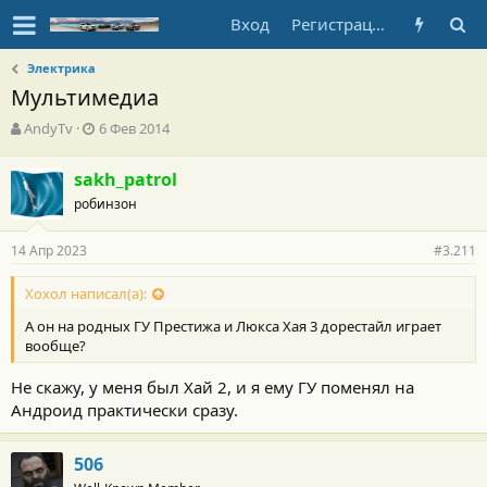
Вход
Регистрация
Электрика
Мультимедиа
А
Д
AndyTv
6 Фев 2014
в
а
т
т
sakh_patrol
о
а
робинзон
р
н
т
а
е
ч
14 Апр 2023
#3.211
м
а
ы
л
Хохол написал(а):
а
А он на родных ГУ Престижа и Люкса Хая 3 дорестайл играет
вообще?
Не скажу, у меня был Хай 2, и я ему ГУ поменял на
Андроид практически сразу.
506