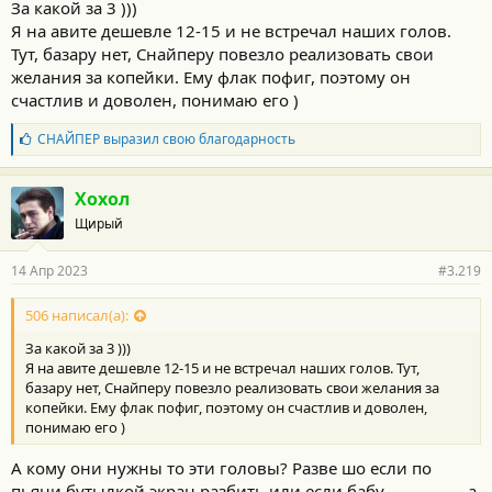
За какой за 3 )))
Я на авите дешевле 12-15 и не встречал наших голов.
Тут, базару нет, Снайперу повезло реализовать свои
желания за копейки. Ему флак пофиг, поэтому он
счастлив и доволен, понимаю его )
Б
СНАЙПЕР
выразил свою благодарность
л
а
г
Хохол
о
Щирый
д
а
р
14 Апр 2023
#3.219
н
о
с
506 написал(а):
т
За какой за 3 )))
и
:
Я на авите дешевле 12-15 и не встречал наших голов. Тут,
базару нет, Снайперу повезло реализовать свои желания за
копейки. Ему флак пофиг, поэтому он счастлив и доволен,
понимаю его )
А кому они нужны то эти головы? Разве шо если по
пьяни бутылкой экран разбить или если бабу ..................а