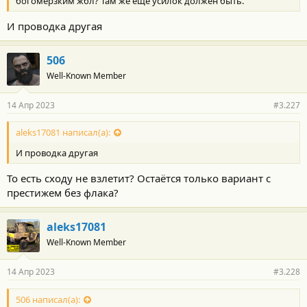
богомерзким жбл? Там же ещё усилок должен быть.
И проводка другая
506
Well-Known Member
14 Апр 2023
#3.227
aleks17081 написал(а):
И проводка другая
То есть сходу не взлетит? Остаётся только вариант с
престижем без флака?
aleks17081
Well-Known Member
14 Апр 2023
#3.228
506 написал(а):