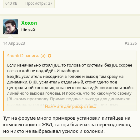
640 KB
Просмотры: 27
Хохол
Щирый
14 Апр 2023
#3.236
Shurik12 написал(а):
Если изначально стоял JBL, то голова от системы без JBL скорее
всего в лоб не подойдёт. И наоборот.
Без JBL усилитель находится в голове и выход там сразу на
динамики. В JBL усилитель отдельный, стоит где-то под
центральной консолью, и на него сигнал идёт низковольтный с
линейного выхода головы. И похоже, что по какому-то своему
JBL-скому протоколу. Прямая подача с выхода для динамиков
высоковольтного сигнала на вход усилителля ни к чему
Нажмите для раскрытия...
хорошему не приводит.
На американском форуме году в 14...15-м много обсуждали и
Тут на форуме много примеров установки китайцев на
пробовали замену JBL головы и на обычную и на Alpine и на
комплектацию с ЖБЛ, танцы были из-за переходников,
китайские. В результате никому не удалось срастить ни
но никто не выбрасывал усилок и колонки.
китайцев, ни Alpine, ни обычные с усилителем JBL. Пришли к
тому, что усилитель надо выбрасывать и тянуть провода от