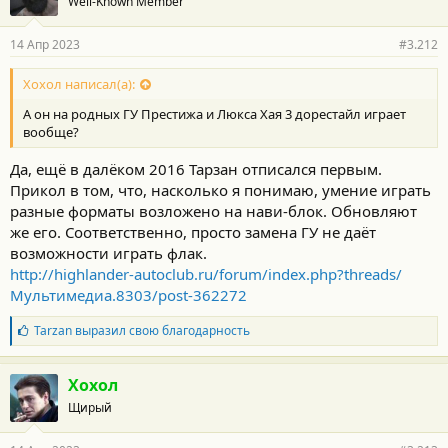
Well-Known Member
14 Апр 2023
#3.212
Хохол написал(а):
А он на родных ГУ Престижа и Люкса Хая 3 дорестайл играет
вообще?
Да, ещё в далёком 2016 Тарзан отписался первым.
Прикол в том, что, насколько я понимаю, умение играть
разные форматы возложено на нави-блок. Обновляют
же его. Соответственно, просто замена ГУ не даёт
возможности играть флак.
http://highlander-autoclub.ru/forum/index.php?threads/
Мультимедиа.8303/post-362272
Б
Tarzan
выразил свою благодарность
л
а
г
Хохол
о
Щирый
д
а
р