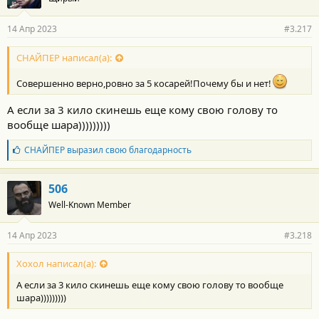
14 Апр 2023
#3.217
СНАЙПЕР написал(а):
Совершенно верно,ровно за 5 косарей!Почему бы и нет!
А если за 3 кило скинешь еще кому свою голову то
вообще шара)))))))))
Б
СНАЙПЕР
выразил свою благодарность
л
а
г
506
о
Well-Known Member
д
а
р
14 Апр 2023
#3.218
н
о
с
Хохол написал(а):
т
А если за 3 кило скинешь еще кому свою голову то вообще
и
:
шара)))))))))