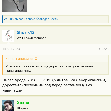
Б
506
выразил свою благодарность
л
а
г
Shurik12
о
Well-Known Member
д
а
р
14 Апр 2023
#3.223
н
о
с
Хохол написал(а):
т
У тебя машина какого года дорестайл или уже рестайл?
и
:
Навигация есть?
Писал вроде, 2016 LE Plus 3,5 литра FWD, американский,
дорестайл (последний год перед рестайлом). Без
навигации.
Хохол
Щирый