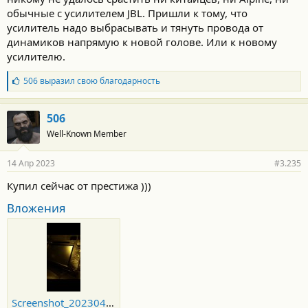
обычные с усилителем JBL. Пришли к тому, что
усилитель надо выбрасывать и тянуть провода от
динамиков напрямую к новой голове. Или к новому
усилителю.
Б
506
выразил свою благодарность
л
а
г
506
о
Well-Known Member
д
а
р
14 Апр 2023
#3.235
н
о
Купил сейчас от престижа )))
с
т
Вложения
и
:
Screenshot_20230414-203717.jpg