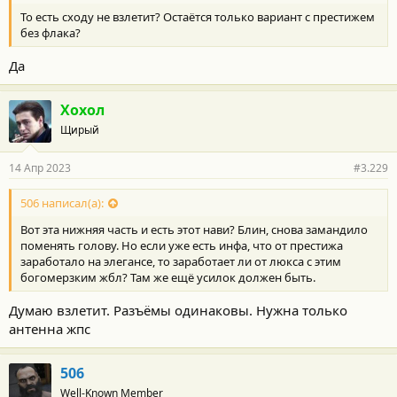
То есть сходу не взлетит? Остаётся только вариант с престижем
без флака?
Да
Хохол
Щирый
14 Апр 2023
#3.229
506 написал(а):
Вот эта нижняя часть и есть этот нави? Блин, снова замандило
поменять голову. Но если уже есть инфа, что от престижа
заработало на элегансе, то заработает ли от люкса с этим
богомерзким жбл? Там же ещё усилок должен быть.
Думаю взлетит. Разъёмы одинаковы. Нужна только
антенна жпс
506
Well-Known Member