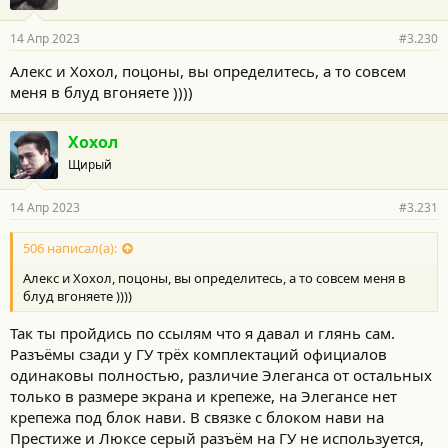
14 Апр 2023
#3.230
Алекс и Хохол, поцоны, вы определитесь, а то совсем
меня в блуд вгоняете ))))
Хохол
Щирый
14 Апр 2023
#3.231
506 написал(а):
Алекс и Хохол, поцоны, вы определитесь, а то совсем меня в
блуд вгоняете ))))
Так ты пройдись по ссылям что я давал и глянь сам.
Разъёмы сзади у ГУ трёх комплектаций официалов
одинаковы полностью, различие Элеганса от остальных
только в размере экрана и крепеже, на Элегансе нет
крепежа под блок нави. В связке с блоком нави на
Престиже и Люксе серый разъём на ГУ не используется,