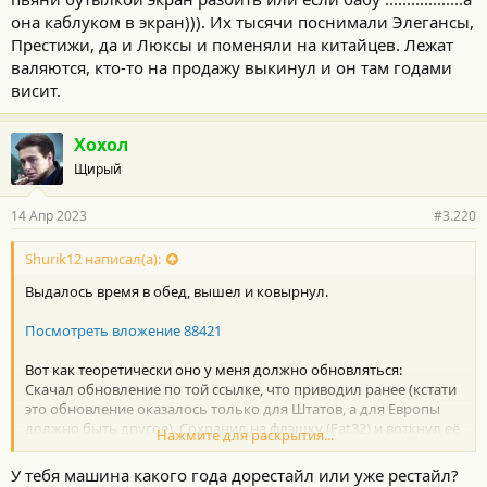
она каблуком в экран))). Их тысячи поснимали Элегансы,
Престижи, да и Люксы и поменяли на китайцев. Лежат
валяются, кто-то на продажу выкинул и он там годами
висит.
Хохол
Щирый
14 Апр 2023
#3.220
Shurik12 написал(а):
Выдалось время в обед, вышел и ковырнул.
Посмотреть вложение 88421
Вот как теоретически оно у меня должно обновляться:
Скачал обновление по той ссылке, что приводил ранее (кстати
это обновление оказалось только для Штатов, а для Европы
должно быть другое). Сохранил на флэшку (Fat32) и воткнул её
Нажмите для раскрытия...
в машину.
Далее: Apps > Setup > General > Gracenote Database Update.
У тебя машина какого года дорестайл или уже рестайл?