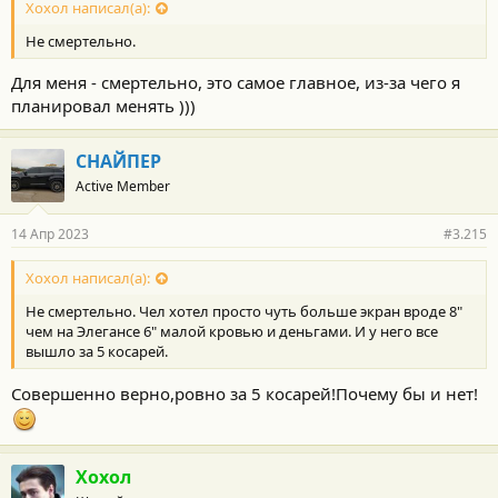
с
Хохол написал(а):
т
Не смертельно.
и
:
Для меня - смертельно, это самое главное, из-за чего я
планировал менять )))
СНАЙПЕР
Active Member
14 Апр 2023
#3.215
Хохол написал(а):
Не смертельно. Чел хотел просто чуть больше экран вроде 8"
чем на Элегансе 6" малой кровью и деньгами. И у него все
вышло за 5 косарей.
Совершенно верно,ровно за 5 косарей!Почему бы и нет!
Хохол