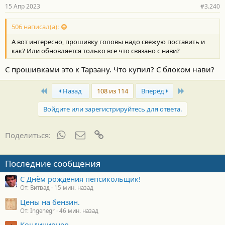
15 Апр 2023
#3.240
506 написал(а):
А вот интересно, прошивку головы надо свежую поставить и
как? Или обновляется только все что связано с нави?
С прошивками это к Тарзану. Что купил? С блоком нави?
First
Last
Назад
108 из 114
Вперёд
Войдите или зарегистрируйтесь для ответа.
WhatsApp
Электронная почта
Ссылка
Поделиться:
Последние сообщения
С Днём рождения пепсикольщик!
От: Витвад
15 мин. назад
Цены на бензин.
От: Ingenegr
46 мин. назад
Кондиционер.