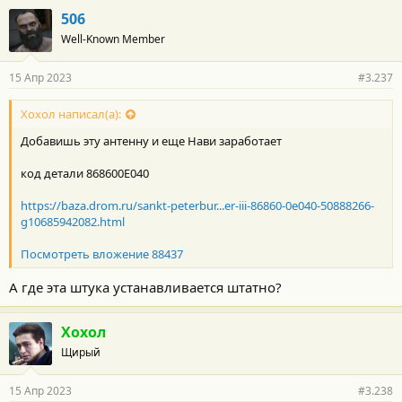
динамиков напрямую к новой голове. Или к новому
506
усилителю.
Well-Known Member
15 Апр 2023
#3.237
Хохол написал(а):
Добавишь эту антенну и еще Нави заработает
код детали 868600E040
https://baza.drom.ru/sankt-peterbur...er-iii-86860-0e040-50888266-
g10685942082.html
Посмотреть вложение 88437
А где эта штука устанавливается штатно?
Хохол
Щирый
15 Апр 2023
#3.238