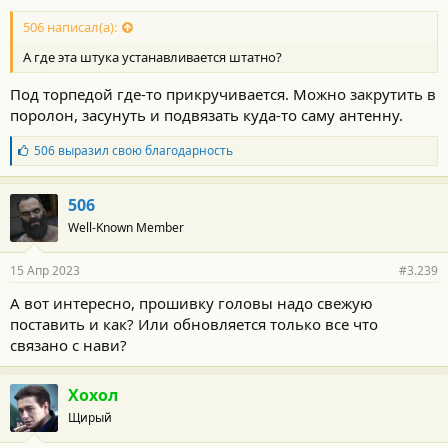
506 написал(а):
А где эта штука устанавливается штатно?
Под торпедой где-то прикручивается. Можно закрутить в
поролон, засунуть и подвязать куда-то саму антенну.
Б
506
выразил свою благодарность
л
а
г
506
о
Well-Known Member
д
а
р
15 Апр 2023
#3.239
н
о
А вот интересно, прошивку головы надо свежую
с
поставить и как? Или обновляется только все что
т
и
связано с нави?
:
Хохол
Щирый