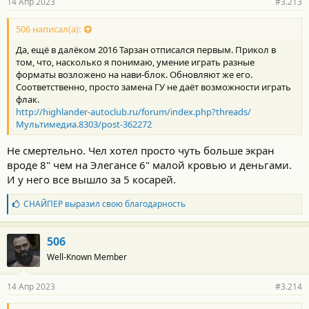
14 Апр 2023
#3.213
н
о
с
506 написал(а):
т
Да, ещё в далёком 2016 Тарзан отписался первым. Прикол в
и
:
том, что, насколько я понимаю, умение играть разные
форматы возложено на нави-блок. Обновляют же его.
Соответственно, просто замена ГУ не даёт возможности играть
флак.
http://highlander-autoclub.ru/forum/index.php?threads/
Мультимедиа.8303/post-362272
Не смертельно. Чел хотел просто чуть больше экран
вроде 8" чем на Элегансе 6" малой кровью и деньгами.
И у него все вышло за 5 косарей.
Б
СНАЙПЕР
выразил свою благодарность
л
а
г
506
о
Well-Known Member
д
а
р
14 Апр 2023
#3.214
н
о