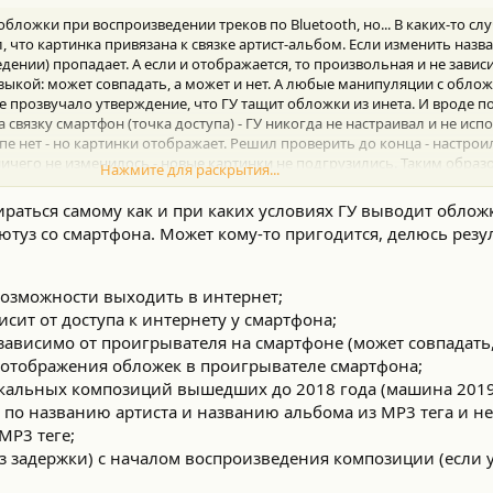
бложки при воспроизведении треков по Bluetooth, но... В каких-то сл
л, что картинка привязана к связке артист-альбом. Если изменить назва
дении) пропадает. А если и отображается, то произвольная и не завис
узыкой: может совпадать, а может и нет. А любые манипуляции с облож
 прозвучало утверждение, что ГУ тащит обложки из инета. И вроде п
, а связку смартфон (точка доступа) - ГУ никогда не настраивал и не исп
пе нет - но картинки отображает. Решил проверить до конца - настроил
ничего не изменилось - новые картинки не подгрузились. Таким образ
Нажмите для раскрытия...
льбома в МР3 теге и также точно, что не зависит от обложки в теге и/
з интернета, то не понятно при каких условиях и при этом хранит скач
ираться самому как и при каких условиях ГУ выводит облож
туз со смартфона. Может кому-то пригодится, делюсь резул
пожалуйста поделитесь.
возможности выходить в интернет;
ложка четко отображается из МР3 тега.
сит от доступа к интернету у смартфона;
зависимо от проигрывателя на смартфоне (может совпадать, 
к отображения обложек в проигрывателе смартфона;
альных композиций вышедших до 2018 года (машина 2019 
 по названию артиста и названию альбома из MP3 тега и не
MP3 теге;
ез задержки) с началом воспроизведения композиции (если 