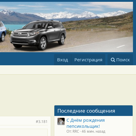
Вход
Регистрация
Поиск
Последние сообщения
С Днём рождения
#3.181
пепсикольщик!
От: RRC
46 мин. назад