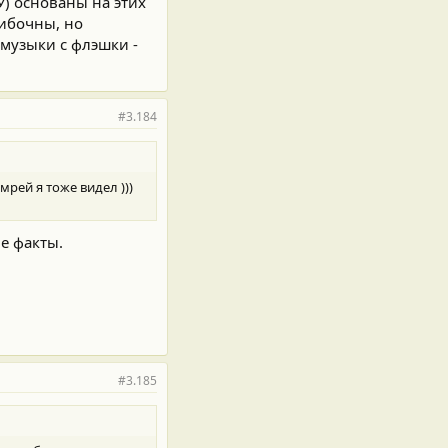
У) основаны на этих
шибочны, но
музыки с флэшки -
#3.184
рей я тоже видел )))
е факты.
#3.185