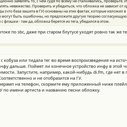
ионно заявлять то, с чем судя по всему не сталкивались, проверьте. 
лять невежество. Проверить и убедиться, что обложка не зависит от 
ы (что база зашита в ГУ) основаны на этих фактах, которые изложил в п
ы могут быть ошибочны, но предложите другую теорию согласующуюс
 флэшки - там да, обложка берется из тега, убедился в этом.
оке по sbс, даже при старом блутусе уходят ровно так же те
я с кобуза или тидала тег во время воспроизведения на ист
нфу дальше. Поймет ли конечное устройство инфу в этой час
имости. Запустите, например, какой-нибудь di.fm, где нет в
Соответственно и не отобразится на ГУ.
оверамп на телефон, скормите ему приложенный ниже плей
 ГУ по имени артиста и названию песни обложку.