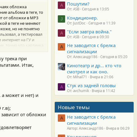
Пошутим?
A
учаях обложка
От: ASB
Сегодня в 13:05
ние альбома в теге, то
Кондиционер.
ит от обложки в МР3
J
кой в теге не меняют
От: JustDoc
Сегодня в 11:39
охоже, но не понятно
"Если завтра война."
A
ользовал, а тестировал
От: ASB
Сегодня в 09:30
 интернет на ГУ и
Не заводится с брелка
ом, точно что картинка
А
или файлов обложек в
сигнализации
анные картинки где-то в
От: Александр186
Сегодня в 05:20
ку трека при
ьтатами. Итак,
Кинотеатр и др... кто что
смотрел и как оно.
От: Mihail71
Вчера в 21:06
Стук из задней головы
A
От: avchumik
Вчера в 11:42
а может и нет) и
Новые темы
г.в);
 зависит от обложки
Не заводится с брелка
А
сигнализации
удовлетворяет
Автор: Александр186
Вчера в 06:29
Кондиционер.