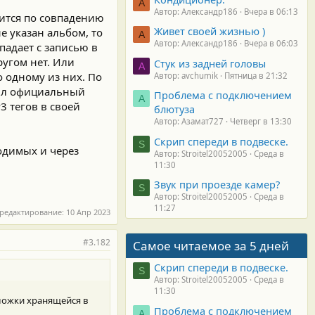
А
Автор: Александр186
Вчера в 06:13
дится по совпадению
Живет своей жизнью )
не указан альбом, то
А
Автор: Александр186
Вчера в 06:03
падает с записью в
ругом нет. Или
Стук из задней головы
A
 одному из них. По
Автор: avchumik
Пятница в 21:32
был официальный
Проблема с подключением
А
3 тегов в своей
блютуза
Автор: Азамат727
Четверг в 13:30
Скрип спереди в подвеске.
S
одимых и через
Автор: Stroitel20052005
Среда в
11:30
Звук при проезде камер?
S
Автор: Stroitel20052005
Среда в
11:27
 редактирование:
10 Апр 2023
#3.182
Самое читаемое за 5 дней
Скрип спереди в подвеске.
S
Автор: Stroitel20052005
Среда в
11:30
бложки хранящейся в
Проблема с подключением
А