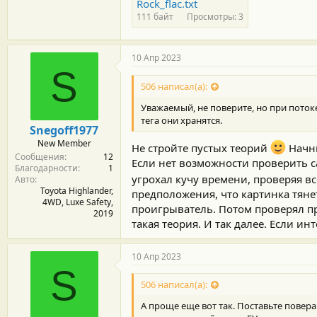
Rock_flac.txt
111 байт
Просмотры: 3
10 Апр 2023
S
506 написал(а):
Уважаемый, не поверите, но при потоке
тега они хранятся.
Snegoff1977
New Member
Не стройте пустых теорий
Начни
Сообщения
12
Если нет возможности проверить са
Благодарности
1
угрохал кучу времени, проверяя в
Авто
Toyota Highlander,
предположения, что картинка тянет
4WD, Luxe Safety,
проигрыватель. Потом проверял пр
2019
такая теория. И так далее. Если и
10 Апр 2023
S
506 написал(а):
А проще еще вот так. Поставьте повер