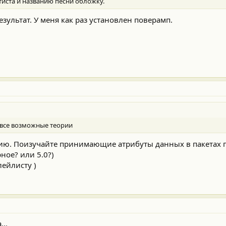
тиста и названию песни обложку.
езультат. У меня как раз установлен поверамп.
 все возможные теории
рию. Поизучайте принимающие атрибуты данных в пакетах 
рное? или 5.0?)
лейлисту )
..