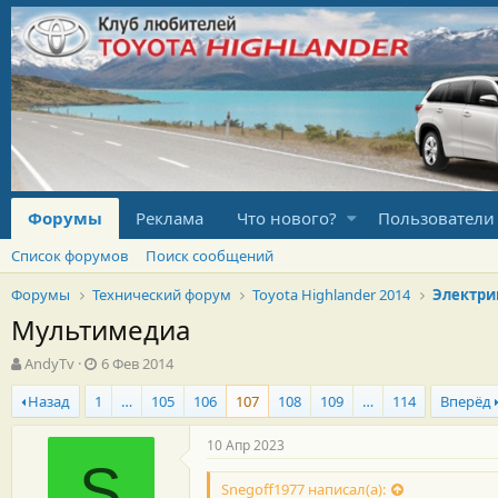
Форумы
Реклама
Что нового?
Пользователи
Список форумов
Поиск сообщений
Форумы
Технический форум
Toyota Highlander 2014
Электри
Мультимедиа
А
Д
AndyTv
6 Фев 2014
в
а
Назад
1
…
105
106
107
108
109
…
114
Вперёд
т
т
о
а
р
н
10 Апр 2023
т
а
S
е
ч
Snegoff1977 написал(а):