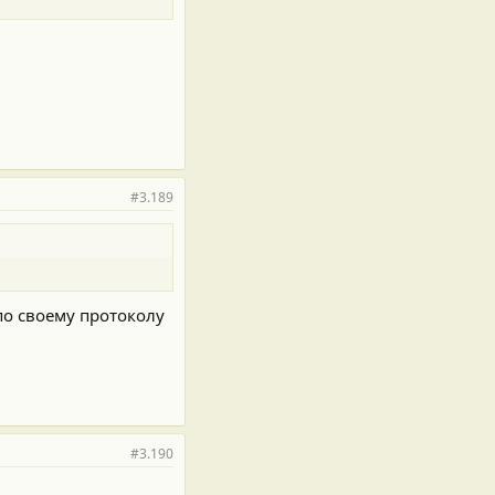
#3.189
по своему протоколу
#3.190