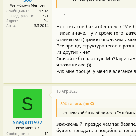
Well-Known Member
Сообщения
1.514
Благодарности
321
Адрес
РФ
Авто
3.5 2014
Нет никакой базы обложек в ГУ и б
Никак иначе. Ну и кроме того, даж
отличаться (привет японским изда
Все проще, структура тегов в разны
из других - нет.
Скачайте бесплатную Mp3tag и там
я тоже видел )))
P/s: мне проще, у меня в элегансе
10 Апр 2023
S
506 написал(а):
Нет никакой базы обложек в ГУ и быть 
Snegoff1977
Уважаемый, прежде чем так безапел
New Member
будете попадать в подобные нелов
Сообщения
12