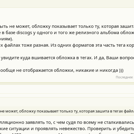
ыть не может, обложку показывает только ту, которая зашита
е в базе discogs у одного и того же релизного альбома обло
ниям).
х файлах тоже разная. Из одних форматов эта часть тега кор
 увидите куда вшивается обложка в тегах. И да, Ваши вопр
 вообще не отображается обложки, никакие и никогда )))
Последнее
не может, обложку показывает только ту, которая зашита в тегах файл
ляционно заявлять то, с чем судя по всему не сталкивались
кие ситуации и проявлять невежество. Проверить и убедить