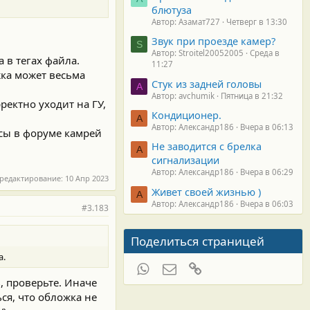
блютуза
Автор: Азамат727
Четверг в 13:30
Звук при проезде камер?
S
Автор: Stroitel20052005
Среда в
 в тегах файла.
11:27
жка может весьма
Стук из задней головы
A
Автор: avchumik
Пятница в 21:32
ректно уходит на ГУ,
Кондиционер.
А
Автор: Александр186
Вчера в 06:13
осы в форуме камрей
Не заводится с брелка
А
сигнализации
Автор: Александр186
Вчера в 06:29
 редактирование:
10 Апр 2023
Живет своей жизнью )
А
Автор: Александр186
Вчера в 06:03
#3.183
Поделиться страницей
а.
WhatsApp
Электронная почта
Ссылка
, проверьте. Иначе
ся, что обложка не