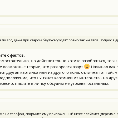
 по sbс, даже при старом блутусе уходят ровно так же теги. Вопрос в 
те с фактов.
мостоятельно, но действительно хотите разобраться, то я г
се возможные теории, что разгорелся азарт
Начинал как р
ся другая картинка или из другого поля, отличная от той, 
едположение, что ГУ тянет картинки из интернета - на дру
нтересно, пишите в личку обсудим не утомляя остальных.
амп на телефон, скормите ему приложенный ниже плейлист (переименуйт