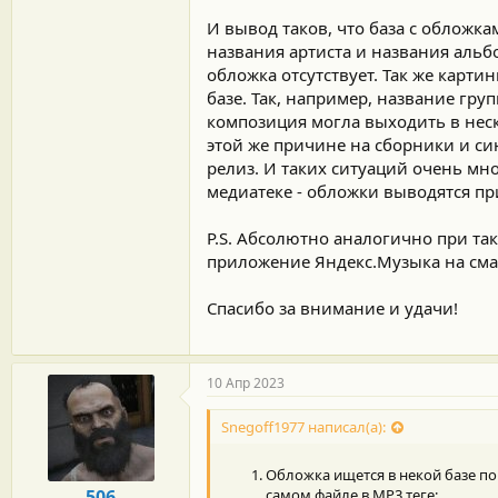
И вывод таков, что база с обложк
названия артиста и названия альбом
обложка отсутствует. Так же карти
базе. Так, например, название гру
композиция могла выходить в неск
этой же причине на сборники и с
релиз. И таких ситуаций очень мн
медиатеке - обложки выводятся пр
P.S. Абсолютно аналогично при т
приложение Яндекс.Музыка на сма
Спасибо за внимание и удачи!
10 Апр 2023
Snegoff1977 написал(а):
Обложка ищется в некой базе по
506
самом файле в MP3 теге;