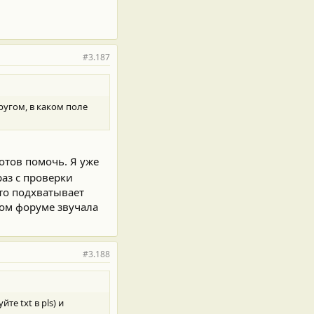
#3.187
другом, в каком поле
отов помочь. Я уже
аз с проверки
что подхватывает
гом форуме звучала
#3.188
е txt в pls) и