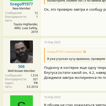
посмотрите, поймет ли ГУ по имени ар
Snegoff1977
New Member
Ок, это проверю завтра и сообщу р
Сообщения
12
Благодарности
1
Авто
Toyota Highlander,
4WD, Luxe Safety,
2019
10 Апр 2023
Snegoff1977 написал(а):
Я уже угрохал кучу времени, проверяя
506
Подкину в костерок еще одну тео
Well-Known Member
блутуса (кстати какой он, 4.2, наве
Сообщения
1.514
Дождемся завтра экспириенса по п
Благодарности
321
Адрес
РФ
Авто
3.5 2014
10 Апр 2023
В общем не стал дожидаться завтра.