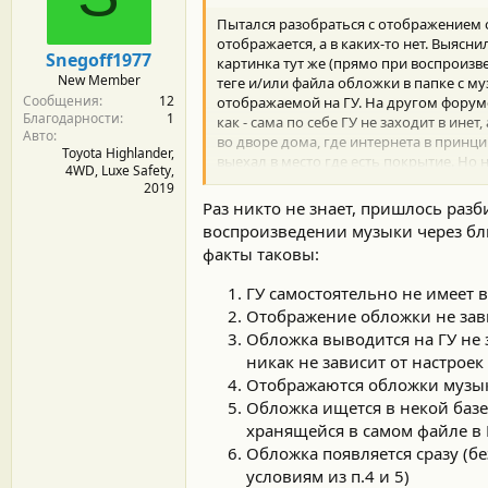
м
а
ы
л
Пытался разобраться с отображением о
а
отображается, а в каких-то нет. Выясни
Snegoff1977
картинка тут же (прямо при воспроизве
New Member
теге и/или файла обложки в папке с м
Сообщения
12
отображаемой на ГУ. На другом форуме
Благодарности
1
как - сама по себе ГУ не заходит в инет
Авто
во дворе дома, где интернета в принци
Toyota Highlander,
выехал в место где есть покрытие. Но 
4WD, Luxe Safety,
зависит от имени артиста и названия а
2019
папке с музыкой. И если все же тянет и
Раз никто не знает, пришлось разб
кэше ГУ.
воспроизведении музыки через блю
факты таковы:
Если у кого есть больше информации, 
ГУ самостоятельно не имеет 
P.S. При воспроизведении с флешки об
Отображение обложки не зави
Всем удачи!
Обложка выводится на ГУ не 
никак не зависит от настрое
Отображаются обложки музык
Обложка ищется в некой базе
хранящейся в самом файле в 
Обложка появляется сразу (б
условиям из п.4 и 5)