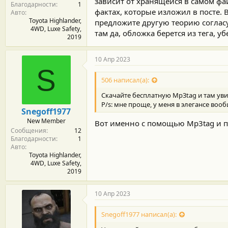
зависит от хранящейся в самом фай
Благодарности
1
фактах, которые изложил в посте.
Авто
Toyota Highlander,
предложите другую теорию согласу
4WD, Luxe Safety,
там да, обложка берется из тега, уб
2019
10 Апр 2023
S
506 написал(а):
Скачайте бесплатную Mp3tag и там увид
P/s: мне проще, у меня в элегансе воо
Snegoff1977
New Member
Вот именно с помощью Mp3tag и п
Сообщения
12
Благодарности
1
Авто
Toyota Highlander,
4WD, Luxe Safety,
2019
10 Апр 2023
Snegoff1977 написал(а):