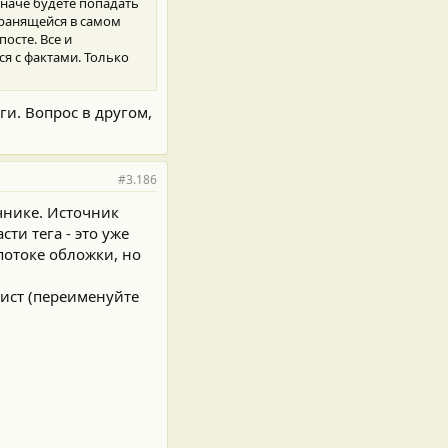
Иначе будете попадать
хранящейся в самом
осте. Все и
я с фактами. Только
ги. Вопрос в другом,
#3.186
очнике. Источник
ти тега - это уже
 потоке обложки, но
лист (переименуйте