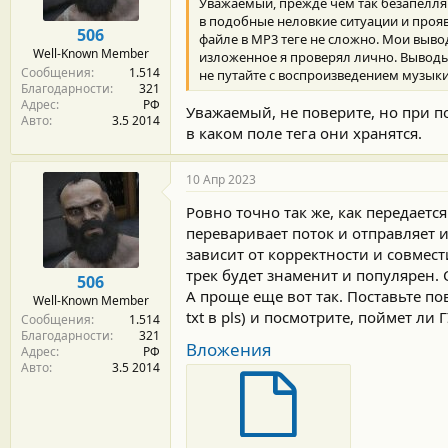
Уважаемый, прежде чем так безапелляц
в подобные неловкие ситуации и прояв
506
файле в MP3 теге не сложно. Мои вывод
Well-Known Member
изложенное я проверял лично. Вывод
Сообщения
1.514
не путайте с воспроизведением музыки с
Благодарности
321
Адрес
РФ
Уважаемый, не поверите, но при пот
Авто
3.5 2014
в каком поле тега они хранятся.
10 Апр 2023
Ровно точно так же, как передаетс
переваривает поток и отправляет и
зависит от корректности и совмест
трек будет знаменит и популярен. 
506
А проще еще вот так. Поставьте п
Well-Known Member
txt в pls) и посмотрите, поймет ли
Сообщения
1.514
Благодарности
321
Вложения
Адрес
РФ
Авто
3.5 2014