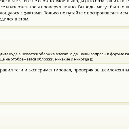
ле в MP3 теге не сложно. Мои выводы (что база зашита в Г
 Все и изложенное я проверял лично. Выводы могут быть о
ющуюся с фактами. Только не путайте с воспроизведением 
едился в этом.
ите куда вшивается обложка в тегах. И да, Ваши вопросы в форуме кам
бще не отображается обложки, никакие и никогда )))
равил теги и экспериментировал, проверяя вышеиложенны