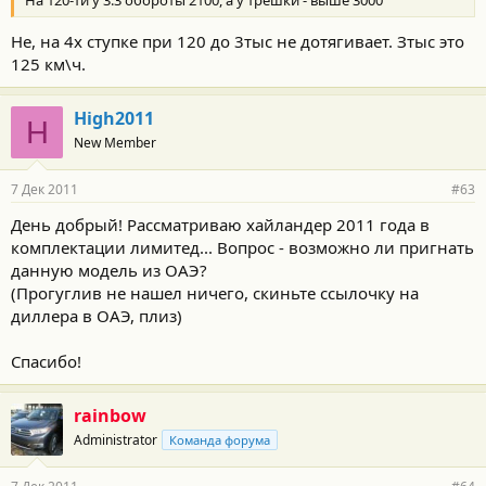
На 120-ти у 3.3 обороты 2100, а у трешки - выше 3000
Не, на 4х ступке при 120 до 3тыс не дотягивает. Зтыс это
125 км\ч.
High2011
H
New Member
7 Дек 2011
#63
День добрый! Рассматриваю хайландер 2011 года в
комплектации лимитед... Вопрос - возможно ли пригнать
данную модель из ОАЭ?
(Прогуглив не нашел ничего, скиньте ссылочку на
диллера в ОАЭ, плиз)
Спасибо!
rainbow
Administrator
Команда форума