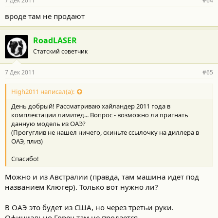
7 Дек 2011
#64
вроде там не продают
RoadLASER
Статский советчик
7 Дек 2011
#65
High2011 написал(а):
День добрый! Рассматриваю хайландер 2011 года в
комплектации лимитед... Вопрос - возможно ли пригнать
данную модель из ОАЭ?
(Прогуглив не нашел ничего, скиньте ссылочку на диллера в
ОАЭ, плиз)
Спасибо!
Можно и из Австралии (правда, там машина идет под
названием Клюгер). Только вот нужно ли?
В ОАЭ это будет из США, но через третьи руки.
Официально Горец там не продается