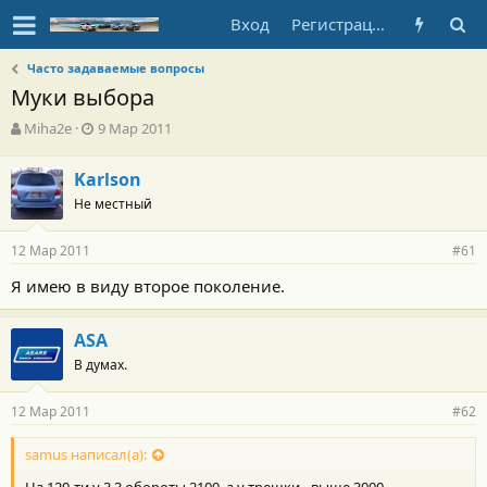
Вход
Регистрация
Часто задаваемые вопросы
Муки выбора
А
Д
Miha2e
9 Мар 2011
в
а
т
т
Karlson
о
а
Не местный
р
н
т
а
е
ч
12 Мар 2011
#61
м
а
ы
л
Я имею в виду второе поколение.
а
ASA
В думах.
12 Мар 2011
#62
samus написал(а):