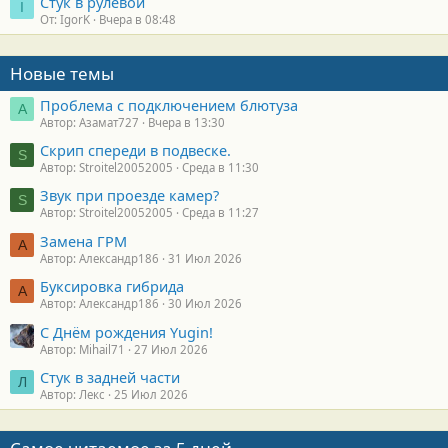
Стук в рулевой
I
От: IgorK
Вчера в 08:48
Новые темы
Проблема с подключением блютуза
А
Автор: Азамат727
Вчера в 13:30
Скрип спереди в подвеске.
S
Автор: Stroitel20052005
Среда в 11:30
Звук при проезде камер?
S
Автор: Stroitel20052005
Среда в 11:27
Замена ГРМ
А
Автор: Александр186
31 Июл 2026
Буксировка гибрида
А
Автор: Александр186
30 Июл 2026
С Днём рождения Yugin!
Автор: Mihail71
27 Июл 2026
Стук в задней части
Л
Автор: Лекс
25 Июл 2026