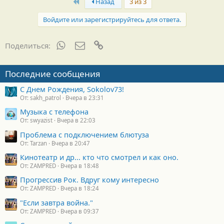
First
Назад
3 из 3
Войдите или зарегистрируйтесь для ответа.
WhatsApp
Электронная почта
Ссылка
Поделиться:
Последние сообщения
С Днем Рождения, Sokolov73!
От: sakh_patrol
Вчера в 23:31
Музыка с телефона
От: swyazist
Вчера в 22:03
Проблема с подключением блютуза
От: Tarzan
Вчера в 20:47
Кинотеатр и др... кто что смотрел и как оно.
От: ZAMPRED
Вчера в 18:48
Прогрессив Рок. Вдруг кому интересно
От: ZAMPRED
Вчера в 18:24
"Если завтра война."
От: ZAMPRED
Вчера в 09:37