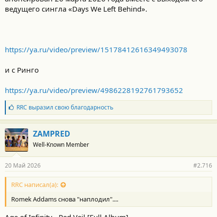
ведущего сингла «Days We Left Behind».
https://ya.ru/video/preview/15178412616349493078
и с Ринго
https://ya.ru/video/preview/4986228192761793652
Б
RRC
выразил свою благодарность
л
а
г
ZAMPRED
о
Well-Known Member
д
а
р
20 Май 2026
#2.716
н
о
с
RRC написал(а):
т
Romek Addams снова "наплодил"....
и
: