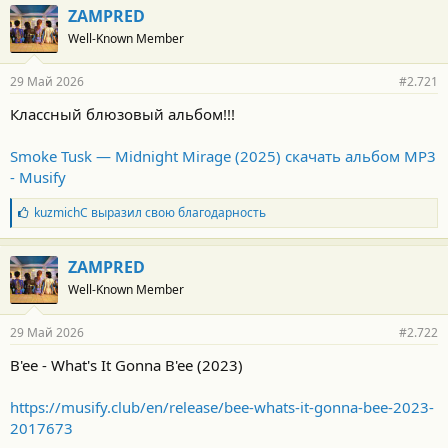
г
ZAMPRED
о
Well-Known Member
д
а
р
29 Май 2026
#2.721
н
о
Классный блюзовый альбом!!!
с
т
и
Smoke Tusk — Midnight Mirage (2025) скачать альбом MP3
:
- Musify
Б
kuzmichC
выразил свою благодарность
л
а
г
ZAMPRED
о
Well-Known Member
д
а
р
29 Май 2026
#2.722
н
о
B'ee - What's It Gonna B'ee (2023)
с
т
и
https://musify.club/en/release/bee-whats-it-gonna-bee-2023-
:
2017673