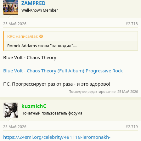
г
ZAMPRED
о
Well-Known Member
д
а
р
25 Май 2026
#2.718
н
о
с
RRC написал(а):
т
Romek Addams снова "наплодил"....
и
:
Blue Volt - Chaos Theory
Blue Volt - Chaos Theory (Full Album) Progressive Rock
ПС. Прогрессирует раз от раза - и это здорово!
Последнее редактирование:
25 Май 2026
kuzmichC
Почетный пользователь форума
25 Май 2026
#2.719
https://24smi.org/celebrity/481118-ieromonakh-