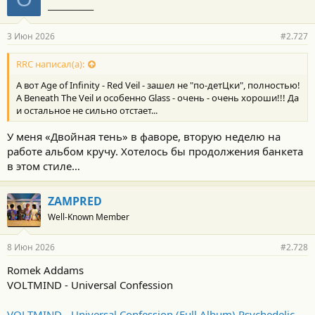
_____________
3 Июн 2026
#2.727
RRC написал(а):
А вот Age of Infinity - Red Veil - зашел не "по-детЦки", полностью!
А Beneath The Veil и особенно Glass - очень - очень хороши!!! Да
и остальное не сильно отстает...
У меня «Двойная тень» в фаворе, вторую неделю на
работе альбом кручу. Хотелось бы продолжения банкета
в этом стиле…
ZAMPRED
Well-Known Member
8 Июн 2026
#2.728
Romek Addams
VOLTMIND - Universal Confession
VOLTMIND - Universal Confession (Full Album) Psychedelic