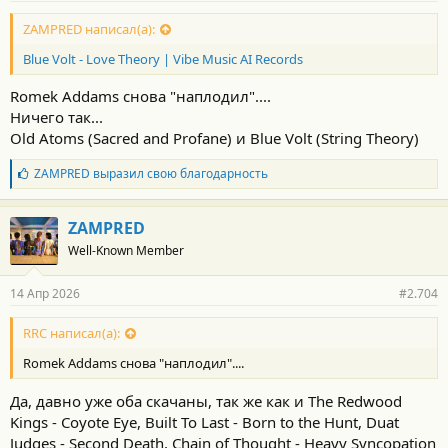
ZAMPRED написал(а):
Blue Volt - Love Theory | Vibe Music AI Records
Romek Addams снова "наплодил"....
Ничего так...
Old Atoms (Sacred and Profane) и Blue Volt (String Theory)
Б
ZAMPRED
выразил свою благодарность
л
а
г
ZAMPRED
о
Well-Known Member
д
а
р
14 Апр 2026
#2.704
н
о
с
RRC написал(а):
т
Romek Addams снова "наплодил"....
и
:
Да, давно уже оба скачаны, так же как и The Redwood
Kings - Coyote Eye, Built To Last - Born to the Hunt, Duat
Judges - Second Death, Chain of Thought - Heavy Syncopation