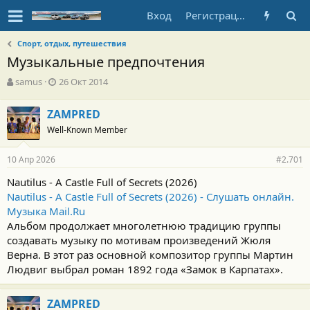
Вход
Регистрация
Спорт, отдых, путешествия
Музыкальные предпочтения
А
Д
samus
26 Окт 2014
в
а
т
т
ZAMPRED
о
а
Well-Known Member
р
н
т
а
е
ч
10 Апр 2026
#2.701
м
а
ы
л
Nautilus - A Castle Full of Secrets (2026)
а
Nautilus - A Castle Full of Secrets (2026) - Слушать онлайн.
Музыка Mail.Ru
Альбом продолжает многолетнюю традицию группы
создавать музыку по мотивам произведений Жюля
Верна. В этот раз основной композитор группы Мартин
Людвиг выбрал роман 1892 года «Замок в Карпатах».
ZAMPRED