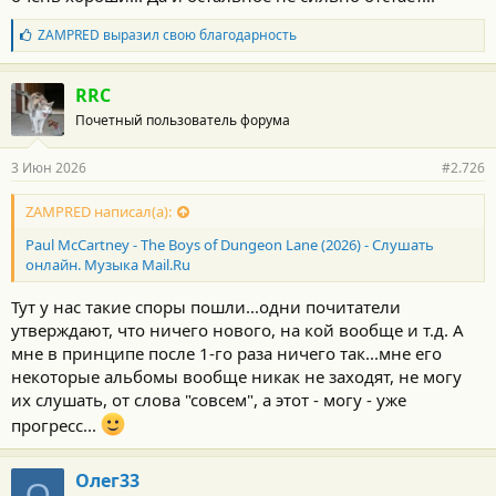
Б
ZAMPRED
выразил свою благодарность
л
а
г
RRC
о
Почетный пользователь форума
д
а
р
3 Июн 2026
#2.726
н
о
с
ZAMPRED написал(а):
т
Paul McCartney - The Boys of Dungeon Lane (2026) - Слушать
и
:
онлайн. Музыка Mail.Ru
Тут у нас такие споры пошли...одни почитатели
утверждают, что ничего нового, на кой вообще и т.д. А
мне в принципе после 1-го раза ничего так...мне его
некоторые альбомы вообще никак не заходят, не могу
их слушать, от слова "совсем", а этот - могу - уже
прогресс...
Олег33
О