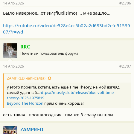
р
14 Апр 2026
#2.706
н
о
Было наверное...от ИИ(fluxlisimo) ... мне зашло...
с
т
и
https://rutube.ru/video/de528e4ec5b02a2d683bd2efd51539
:
07/?r=wd
RRC
Почетный пользователь форума
14 Апр 2026
#2.707
ZAMPRED написал(а):
у этого проекта, кстати, есть еще Time Theory, на мой взгляд
самый удачный...
https://musify.club/release/blue-volt-time-
theory-2025-1975819
Beyond The Horizon
прям очень хороша!
есть такая...прошлогодняя...там же 3 сразу вышли.
ZAMPRED