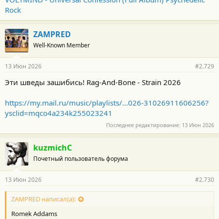
Rock
ZAMPRED
Well-Known Member
13 Июн 2026
#2.729
Эти шведы зашибись! Rag-And-Bone - Strain 2026
https://my.mail.ru/music/playlists/...026-31026911606256?
ysclid=mqco4a234k255023241
Последнее редактирование:
13 Июн 2026
kuzmichC
Почетный пользователь форума
13 Июн 2026
#2.730
ZAMPRED написал(а):
Romek Addams