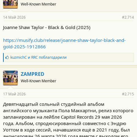
Well-Known Member
14 Май 2026
#2.714
Joanne Shaw Taylor - Black & Gold (2025)
https://musify.club/release/joanne-shaw-taylor-black-and-
gold-2025-1912866
Б
kuzmichC
и
RRC
поблагодарили
л
а
г
ZAMPRED
о
Well-Known Member
д
а
р
17 Май 2026
#2.715
н
о
Девятнадцатый сольный студийный альбом
с
английского музыканта Пола Маккартни, релиз которого
т
и
запланирован на лейбле Capitol Records 29 мая 2026
:
года. Альбом, спродюсированный совместно с Эндрю
Уоттом в ходе сессий, начавшихся ещё в 2021 году, был
анонсирован 26 марта 2026 года вместе с выходом его