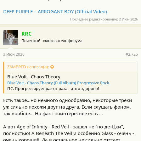
DEEP PURPLE – ARROGANT BOY (Official Video)
Последнее редактирование:
2 Июн 2026
RRC
Почетный пользователь форума
3 Июн 2026
#2.725
ZAMPRED написал(а):
Blue Volt - Chaos Theory
Blue Volt - Chaos Theory (Full Album) Progressive Rock
ПС. Прогрессирует раз от раза - и это здорово!
Есть такое...но немного однообразно, некоторые треки
уж сильно похожи друг на друга. Если слушать фоном,
так вообще... Но факт поинтереснее есть ...
А вот Age of Infinity - Red Veil - зашел не "по-детЦки",
полностью! А Beneath The Veil и особенно Glass - очень -
очень хороши!!! Да и остальное не сильно отстает...