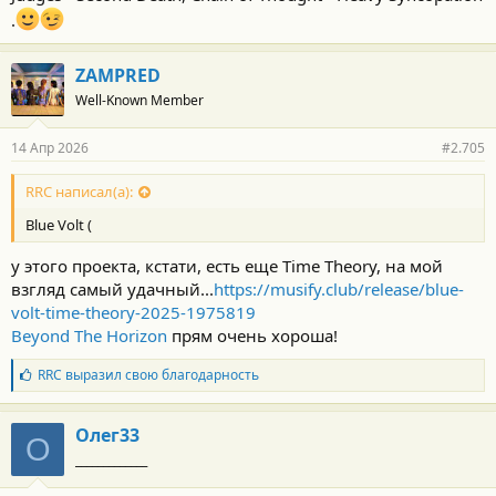
.
ZAMPRED
Well-Known Member
14 Апр 2026
#2.705
RRC написал(а):
Blue Volt (
у этого проекта, кстати, есть еще Time Theory, на мой
взгляд самый удачный...
https://musify.club/release/blue-
volt-time-theory-2025-1975819
Beyond The Horizon
прям очень хороша!
Б
RRC
выразил свою благодарность
л
а
г
Олег33
О
о
_____________
д
а