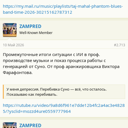
https://my.mail.ru/music/playlists/taj-mahal-phantom-blues-
band-time-2026-30215162787312
ZAMPRED
Well-Known Member
10 Май 2026
#2.713
Промежуточные итоги ситуации с ИИ в проф.
производстве музыки и показ процесса работы с
генерацией от Суно. От проф аранжировщика Виктора
Фарафонтова.
У меня депрессия. Перебивка Суно — всё, что осталось.
Показываю как перебивать.
https://rutube.ru/video/9a8d6f961e7dde12b4fc2a4ac3e4828
5/?ysclid=mozzd4ure0559777964
ZAMPRED