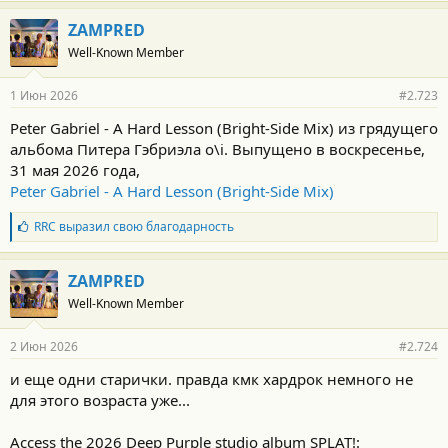
ZAMPRED
Well-Known Member
1 Июн 2026
#2.723
Peter Gabriel - A Hard Lesson (Bright-Side Mix) из грядущего
альбома Питера Гэбриэла o\i. Выпущено в воскресенье,
31 мая 2026 года,
Peter Gabriel - A Hard Lesson (Bright-Side Mix)
Б
RRC
выразил свою благодарность
л
а
г
ZAMPRED
о
Well-Known Member
д
а
р
2 Июн 2026
#2.724
н
о
и еще одни старички. правда кмк хардрок немного не
с
для этого возраста уже...
т
и
:
Access the 2026 Deep Purple studio album SPLAT!: