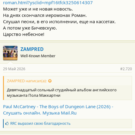
roman.html?ysclid=mpf16tfck3250614307
Может уже и не новая новость.
На днях скончался иеромонах Роман.
Слушал песни, в его исполнении, еще на кассетах.
А потом уже Бичевскую.
Царство небесное!
ZAMPRED
Well-Known Member
29 Май 2026
#2.720
ZAMPRED написал(а):
Девятнадцатый сольный студийный альбом английского
музыканта Пола Маккартни
Paul McCartney - The Boys of Dungeon Lane (2026) -
Слушать онлайн. Музыка Mail.Ru
Б
RRC
выразил свою благодарность
л
а