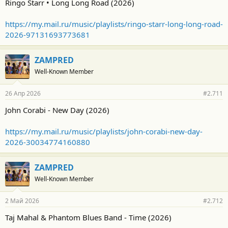
Ringo Starr • Long Long Road (2026)
https://my.mail.ru/music/playlists/ringo-starr-long-long-road-
2026-97131693773681
ZAMPRED
Well-Known Member
26 Апр 2026
#2.711
John Corabi - New Day (2026)
https://my.mail.ru/music/playlists/john-corabi-new-day-
2026-30034774160880
ZAMPRED
Well-Known Member
2 Май 2026
#2.712
Taj Mahal & Phantom Blues Band - Time (2026)