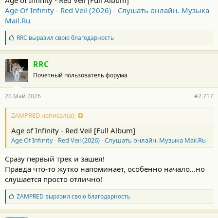
Age of Infinity - Red Veil [Full Album]
Age Of Infinity - Red Veil (2026) - Слушать онлайн. Музыка
Mail.Ru
Б
RRC
выразил свою благодарность
л
а
г
RRC
о
Почетный пользователь форума
д
а
р
20 Май 2026
#2.717
н
о
с
ZAMPRED написал(а):
т
Age of Infinity - Red Veil [Full Album]
и
:
Age Of Infinity - Red Veil (2026) - Слушать онлайн. Музыка Mail.Ru
Cразу первый трек и зашел!
Правда что-то жутко напоминает, особенно начало...но
слушается просто отлично!
Б
ZAMPRED
выразил свою благодарность
л
а