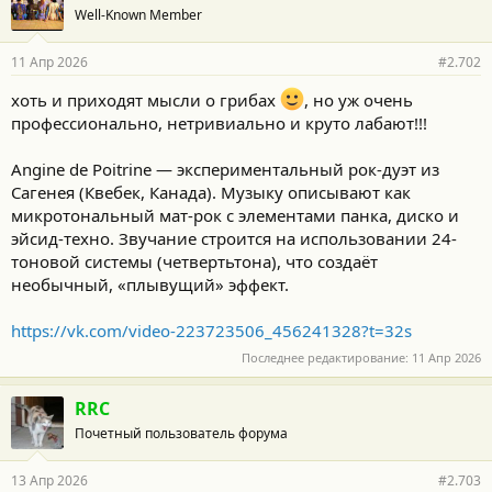
Well-Known Member
11 Апр 2026
#2.702
хоть и приходят мысли о грибах
, но уж очень
профессионально, нетривиально и круто лабают!!!
Angine de Poitrine — экспериментальный рок-дуэт из
Сагенея (Квебек, Канада). Музыку описывают как
микротональный мат-рок с элементами панка, диско и
эйсид-техно. Звучание строится на использовании 24-
тоновой системы (четвертьтона), что создаёт
необычный, «плывущий» эффект.
https://vk.com/video-223723506_456241328?t=32s
Последнее редактирование:
11 Апр 2026
RRC
Почетный пользователь форума
13 Апр 2026
#2.703