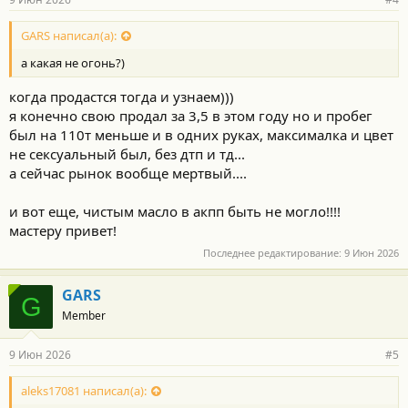
GARS написал(а):
а какая не огонь?)
когда продастся тогда и узнаем)))
я конечно свою продал за 3,5 в этом году но и пробег
был на 110т меньше и в одних руках, максималка и цвет
не сексуальный был, без дтп и тд...
а сейчас рынок вообще мертвый....
и вот еще, чистым масло в акпп быть не могло!!!!
мастеру привет!
Последнее редактирование:
9 Июн 2026
GARS
G
Member
9 Июн 2026
#5
aleks17081 написал(а):