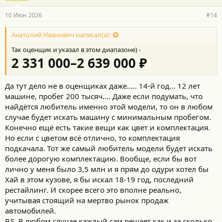
а
р
10 Июн 2026
#14
н
о
с
Анатолий Иванович написал(а):
т
Так оценщик и указал в этом диапазоне) -
и
:
2 331 000–2 639 000 ₽
Да тут дело не в оценщиках даже..... 14-й год... 12 лет
машине, пробег 200 тысяч.... Даже если подумать, что
найдётся любитель именно этой модели, то он в любом
случае будет искать машину с минимальным пробегом.
Конечно ещё есть такие вещи как цвет и комплектация.
Но если с цветом всё отлично, то комплектация
подкачала. Тот же самый любитель модели будет искать
более дорогую комплектацию. Вообще, если бы вот
лично у меня было 3,5 млн и я прям до одури хотел бы
Хай в этом кузове, я бы искал 18-19 год, последний
рестайлинг. И скорее всего это вполне реально,
учитывая стоящий на мертво рынок продаж
автомобилей.
P.S. В любом случае каждый сам решает как и за сколько