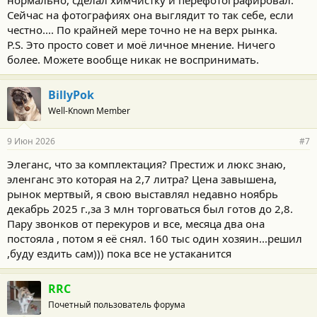
нормально, сделал химчистку и перефотографировал.
Сейчас на фотографиях она выглядит то так себе, если
честно.... По крайней мере точно не на верх рынка.
P.S. Это просто совет и моё личное мнение. Ничего
более. Можете вообще никак не воспринимать.
BillyPok
Well-Known Member
9 Июн 2026
#7
Элеганс, что за комплектация? Престиж и люкс знаю,
эленганс это которая на 2,7 литра? Цена завышена,
рынок мертвый, я свою выставлял недавно ноябрь
декабрь 2025 г.,за 3 млн торговаться был готов до 2,8.
Пару звонков от перекуров и все, месяца два она
постояла , потом я её снял. 160 тыс один хозяин...решил
,буду ездить сам))) пока все не устаканится
RRC
Почетный пользователь форума