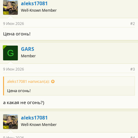
г
aleks17081
о
Well-Known Member
д
а
р
9 Июн 2026
#2
н
о
Цена огонь!
с
т
и
GARS
:
G
Member
9 Июн 2026
#3
aleks17081 написал(а):
Цена огонь!
а какая не огонь?)
aleks17081
Well-Known Member
9 Июн 2026
#4