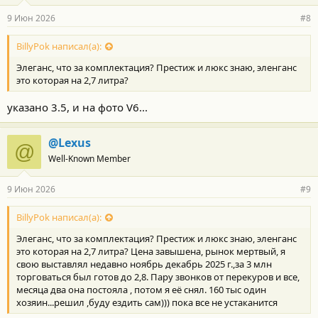
9 Июн 2026
#8
BillyPok написал(а):
Элеганс, что за комплектация? Престиж и люкс знаю, эленганс
это которая на 2,7 литра?
указано 3.5, и на фото V6...
@Lexus
@
Well-Known Member
9 Июн 2026
#9
BillyPok написал(а):
Элеганс, что за комплектация? Престиж и люкс знаю, эленганс
это которая на 2,7 литра? Цена завышена, рынок мертвый, я
свою выставлял недавно ноябрь декабрь 2025 г.,за 3 млн
торговаться был готов до 2,8. Пару звонков от перекуров и все,
месяца два она постояла , потом я её снял. 160 тыс один
хозяин...решил ,буду ездить сам))) пока все не устаканится