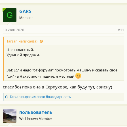
GARS
G
Member
10 Июн 2026
#11
Tarzan написал(а):
Цвет классный.
Удачной продажи.
ЗЫ: Если надо "от форума" посмотреть машину и сказать свое
"фи" - в Нахабино - пишите, я местный
спасибо) пока она в Серпухове, как буду тут, свисну)
Б
Tarzan
выразил свою благодарность
л
а
г
пользователь
о
Well-Known Member
д
а