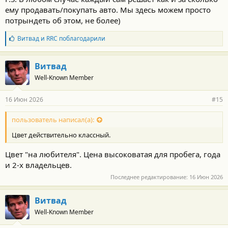
ему продавать/покупать авто. Мы здесь можем просто
потрындеть об этом, не более)
Б
Витвад
и
RRC
поблагодарили
л
а
г
Витвад
о
Well-Known Member
д
а
р
16 Июн 2026
#15
н
о
с
пользователь написал(а):
т
Цвет действительно классный.
и
:
Цвет "на любителя". Цена высоковатая для пробега, года
и 2-х владельцев.
Последнее редактирование:
16 Июн 2026
Витвад
Well-Known Member