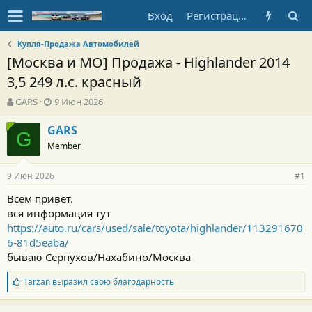
Вход
Регистрация
Купля-Продажа Автомобилей
[Москва и МО] Продажа - Highlander 2014
3,5 249 л.с. красный
А
Д
GARS
9 Июн 2026
в
а
т
т
GARS
G
о
а
Member
р
н
т
а
9 Июн 2026
е
ч
#1
м
а
Всем привет.
ы
л
вся информация тут
а
https://auto.ru/cars/used/sale/toyota/highlander/113291670
6-81d5eaba/
бываю Серпухов/Нахабино/Москва
Б
Tarzan
выразил свою благодарность
л
а