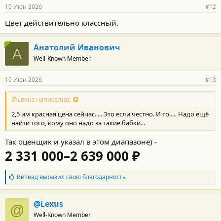
р
10 Июн 2026
#12
н
о
Цвет действительно классный.
с
т
и
Анатолий Иванович
:
А
Well-Known Member
10 Июн 2026
#13
@Lexus написал(а):
2,5 им красная цена сейчас..... Это если честно. И то..... Надо ещё
найти того, кому оно надо за такие бабки...
Так оценщик и указал в этом диапазоне) -
2 331 000–2 639 000 ₽
Б
Витвад
выразил свою благодарность
л
а
г
@Lexus
@
о
Well-Known Member
д