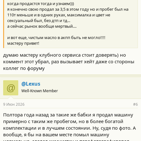
когда продастся тогда и узнаем)))
я конечно свою продал за 3,5 в этом году но и пробег был на
110т меньше и в одних руках, максималка и цвет не
сексуальный был, без дтп и тд...
а сейчас рынок вообще мертвый....
и вот еще, чистым масло в акпп быть не могло!!!!
мастеру привет!
думаю мастеру клубного сервиса стоит доверять) но
коммент этот убрал, раз вызывает хейт даже со стороны
коллег по форуму
@Lexus
@
Well-Known Member
9 Июн 2026
#6
Полтора года назад за такие же бабки я продал машину
примерно с таким же пробегом, но в более богатой
комплектации и в лучшем состоянии. Ну, судя по фото. А
вообще, я бы на вашем месте помыл машину