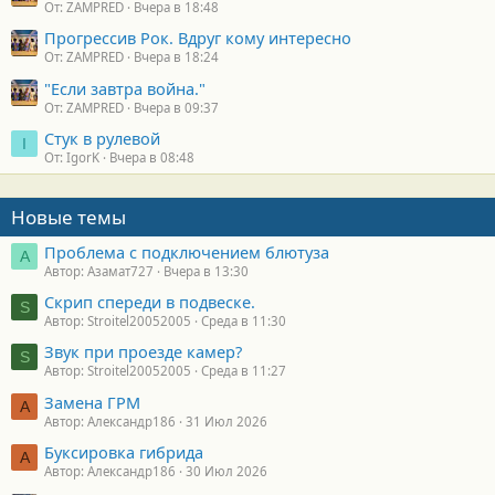
От: ZAMPRED
Вчера в 18:48
Прогрессив Рок. Вдруг кому интересно
От: ZAMPRED
Вчера в 18:24
"Если завтра война."
От: ZAMPRED
Вчера в 09:37
Стук в рулевой
I
От: IgorK
Вчера в 08:48
Новые темы
Проблема с подключением блютуза
А
Автор: Азамат727
Вчера в 13:30
Скрип спереди в подвеске.
S
Автор: Stroitel20052005
Среда в 11:30
Звук при проезде камер?
S
Автор: Stroitel20052005
Среда в 11:27
Замена ГРМ
А
Автор: Александр186
31 Июл 2026
Буксировка гибрида
А
Автор: Александр186
30 Июл 2026