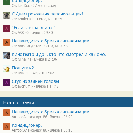
Кондиционер.
J
От: JustDoc
27 мин. назад
С Днём рождения пепсикольщик!
От: Khokhlach
Сегодня в 10:50
"Если завтра война."
A
От: ASB
Сегодня в 09:30
Не заводится с брелка сигнализации
А
От: Александр186
Сегодня в 05:20
Кинотеатр и др... кто что смотрел и как оно.
От: Mihail71
Вчера в 21:06
Пошутим?
От: aMster
Вчера в 17:08
Стук из задней головы
A
От: avchumik
Вчера в 11:42
Новые темы
Не заводится с брелка сигнализации
А
Автор: Александр186
Вчера в 06:29
Кондиционер.
А
Автор: Александр186
Вчера в 06:13