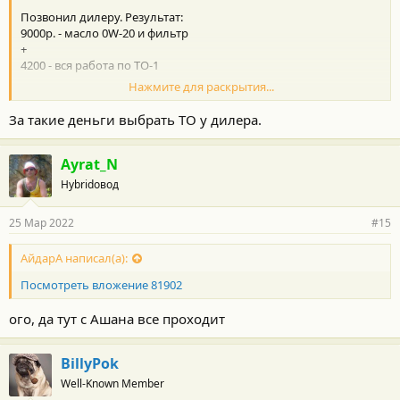
Позвонил дилеру. Результат:
9000р. - масло 0W-20 и фильтр
+
4200 - вся работа по ТО-1
Нажмите для раскрытия...
Позвонил в магазин автозапчастей:
24000 - 5л масло оригинал 0W-20!!!!
За такие деньги выбрать ТО у дилера.
3300 - фильтр оригинал!!!!
Вопросы:
Ayrat_N
- какое масло льют у дилера?
Hybridовод
- если оригинал, то может стоит съездить и сделать ТО
заранее?
25 Мар 2022
#15
- похоже у дилера до сих пор старые цены?
- если ничего не получится, какие аналоги масла и фильтра
смотреть?
АйдарА написал(а):
Посмотреть вложение 81902
ого, да тут с Ашана все проходит
BillyPok
Well-Known Member