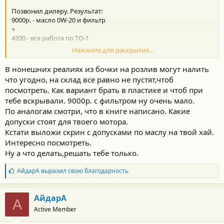
Позвонил дилеру. Результат:
9000р. - масло 0W-20 и фильтр
+
4200 - вся работа по ТО-1
Нажмите для раскрытия...
Позвонил в магазин автозапчастей:
24000 - 5л масло оригинал 0W-20!!!!
В нонешних реалиях из бочки на розлив могут налить
3300 - фильтр оригинал!!!!
что угодно, на склад все равно не пустят,чтоб
посмотреть. Как вариант брать в пластике и чтоб при
Вопросы:
тебе вскрывали. 9000р. с фильтром ну очень мало.
- какое масло льют у дилера?
- если оригинал, то может стоит съездить и сделать ТО
По аналогам смотри, что в книге написано. Какие
заранее?
допуски стоят для твоего мотора.
- похоже у дилера до сих пор старые цены?
Кстати выложи скрин с допусками по маслу на твой хай.
- если ничего не получится, какие аналоги масла и фильтра
Интересно посмотреть.
смотреть?
Ну а что делать,решать тебе только.
Б
АйдарА
выразил свою благодарность
л
а
г
АйдарА
А
о
Active Member
д
а