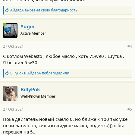
с
т
Б
АйдарА
выразил свою благодарность
и
л
:
а
г
Yugin
о
Active Member
д
а
р
27 Окт 2021
#4
н
о
С котлом Webasto , любое масло , хоть 75w90 . Шутка .
с
Я бы лил 5 w30
т
и
:
Б
BillyPok
и
АйдарА
поблагодарили
л
а
г
BillyPok
о
Well-Known Member
д
а
р
27 Окт 2021
#5
н
о
Пока двигатель новый смело 0, но ближе к 100 тыс уже
с
не желательно, сильно жидкое масло, водичка))) я бы
т
и
перешёл на 5...