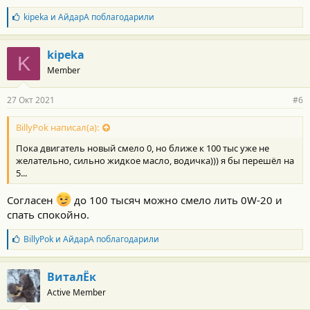
:
Б
kipeka
и
АйдарА
поблагодарили
л
а
г
kipeka
K
о
Member
д
а
р
27 Окт 2021
#6
н
о
с
BillyPok написал(а):
т
Пока двигатель новый смело 0, но ближе к 100 тыс уже не
и
:
желательно, сильно жидкое масло, водичка))) я бы перешёл на
5...
Согласен
до 100 тысяч можно смело лить 0W-20 и
спать спокойно.
Б
BillyPok
и
АйдарА
поблагодарили
л
а
г
ВиталЁк
о
Active Member
д
а