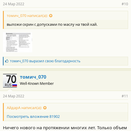
р
24 Мар 2022
#10
н
о
с
томич_070 написал(а):
т
выложи скрин с допусками по маслу на твой хай.
и
:
Б
томич_070
выразил свою благодарность
л
а
г
томич_070
о
Well-Known Member
д
а
р
24 Мар 2022
#11
н
о
с
АйдарА написал(а):
т
Посмотреть вложение 81902
и
:
Ничего нового на протяжении многих лет. Только объем