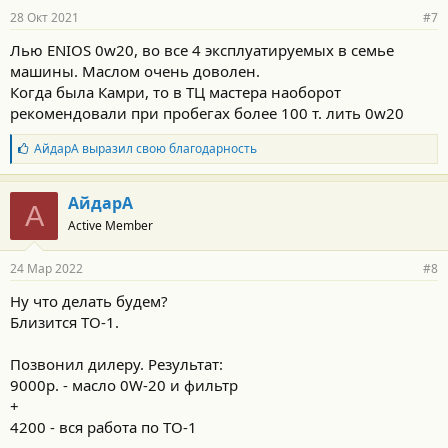
р
28 Окт 2021
#7
н
о
Лью ENIOS 0w20, во все 4 эксплуатируемых в семье
с
машины. Маслом очень доволен.
т
и
Когда была Камри, то в ТЦ мастера наоборот
:
рекомендовали при пробегах более 100 т. лить 0w20
Б
АйдарА
выразил свою благодарность
л
а
г
АйдарА
А
о
Active Member
д
а
р
24 Мар 2022
#8
н
о
Ну что делать будем?
с
Близится ТО-1.
т
и
:
Позвонил дилеру. Результат:
9000р. - масло 0W-20 и фильтр
+
4200 - вся работа по ТО-1