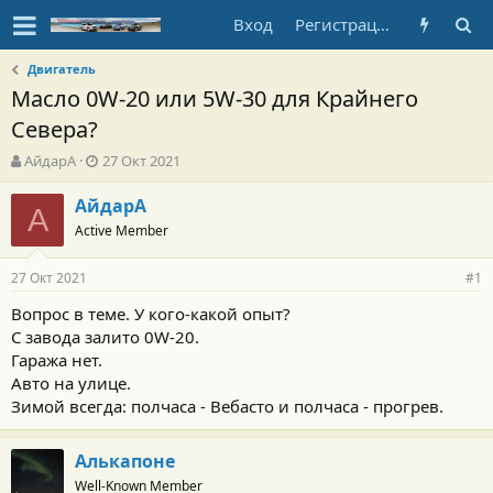
Вход
Регистрация
Двигатель
Масло 0W-20 или 5W-30 для Крайнего
Севера?
А
Д
АйдарА
27 Окт 2021
в
а
т
т
АйдарА
А
о
а
Active Member
р
н
т
а
27 Окт 2021
е
ч
#1
м
а
Вопрос в теме. У кого-какой опыт?
ы
л
С завода залито 0W-20.
а
Гаража нет.
Авто на улице.
Зимой всегда: полчаса - Вебасто и полчаса - прогрев.
Алькапоне
Well-Known Member