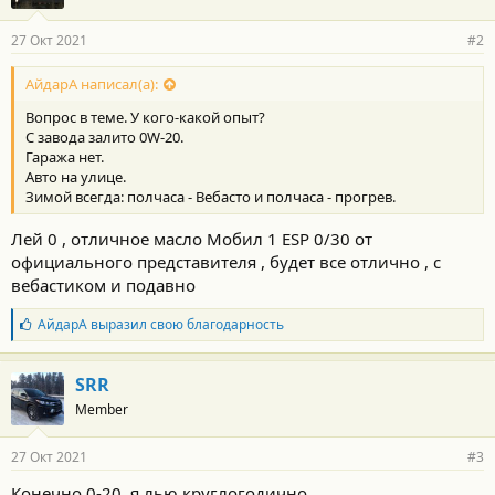
27 Окт 2021
#2
АйдарА написал(а):
Вопрос в теме. У кого-какой опыт?
С завода залито 0W-20.
Гаража нет.
Авто на улице.
Зимой всегда: полчаса - Вебасто и полчаса - прогрев.
Лей 0 , отличное масло Мобил 1 ЕSP 0/30 от
официального представителя , будет все отлично , с
вебастиком и подавно
Б
АйдарА
выразил свою благодарность
л
а
г
SRR
о
Member
д
а
р
27 Окт 2021
#3
н
о
Конечно 0-20, я лью круглогодично.