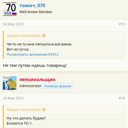
томич_070
Well-Known Member
24 Мар 2022
#13
АйдарА написал(а):
Чё-то не то мне ляпнули в магазине.
Вот из гугла:
Посмотреть вложение 81912
Не тем путем идешь товарищ!
пепсикольщик
Administrator
Команда форума
24 Мар 2022
#14
АйдарА написал(а):
Ну что делать будем?
Близится ТО-1.