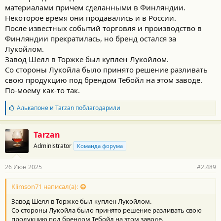
материалами причем сделанными в Финляндии.
Некоторое время они продавались и в России.
После известных событий торговля и производство в
Финляндии прекратилась, но бренд остался за
Лукойлом.
Завод Шелл в Торжке был куплен Лукойлом.
Со стороны Лукойла было принято решение разливать
свою продукцию под брендом Тебойл на этом заводе.
По-моему как-то так.
Б
Алькапоне
и
Tarzan
поблагодарили
л
а
г
Tarzan
о
Administrator
Команда форума
д
а
р
26 Июн 2025
#2.489
н
о
с
Klimson71 написал(а):
т
Завод Шелл в Торжке был куплен Лукойлом.
и
:
Со стороны Лукойла было принято решение разливать свою
продукцию под брендом Тебойл на этом заводе.