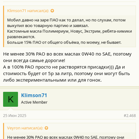
н
о
с
Klimson71 написал(а):
т
Мобил давно на заре ПАО как то делал, но по слухам, потом
и
:
выкупил всю товарную партию и завязал.
Кастомные масла Полимериум, Новус, Экстрим, ребята-химики
развлекаются.
Больше 15% ПАО от общего объёма, по моему, не бывает.
Не менее 30% PAO во всех маслах 0W40 по SAE, поэтому
они всегда самые дорогие!
А в 100% PAO просто не растворятся присадки))) Да и
стоимость будет от 5р за литр, поэтому они могут быть
либо экспериментальными или для гонок.
Klimson71
K
Active Member
25 Июн 2025
#2.468
Veyron написал(а):
Не менее 30% PAO во всех маслах 0W40 по SAE, поэтому они