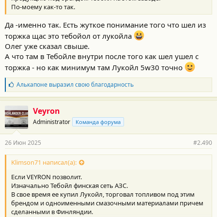
По-моему как-то так.
Да -именно так. Есть жуткое понимание того что шел из
торжка щас это тебойол от лукойла
Олег уже сказал свыше.
А что там в Тебойле внутри после того как шел ушел с
торжка - но как минимум там Лукойл 5w30 точно
Б
Алькапоне
выразил свою благодарность
л
а
г
Veyron
о
Administrator
Команда форума
д
а
р
26 Июн 2025
#2.490
н
о
с
Klimson71 написал(а):
т
Если VEYRON позволит.
и
:
Изначально Тебойл финская сеть АЗС.
В свое время ее купил Лукойл, торговал топливом под этим
брендом и одноименными смазочными материалами причем
сделанными в Финляндии.