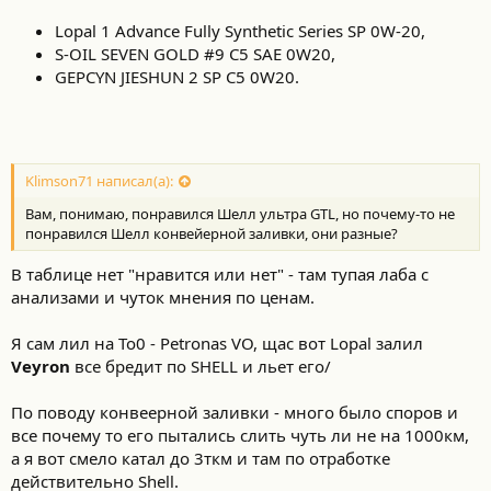
Lopal 1 Advance Fully Synthetic Series SP 0W-20,
S-OIL SEVEN GOLD #9 C5 SAE 0W20,
GEPCYN JIESHUN 2 SP C5 0W20.
Klimson71 написал(а):
Вам, понимаю, понравился Шелл ультра GTL, но почему-то не
понравился Шелл конвейерной заливки, они разные?
В таблице нет "нравится или нет" - там тупая лаба с
анализами и чуток мнения по ценам.
Я сам лил на То0 - Petronas VO, щас вот Lopal залил
Veyron
все бредит по SHELL и льет его/
По поводу конвеерной заливки - много было споров и
все почему то его пытались слить чуть ли не на 1000км,
а я вот смело катал до 3ткм и там по отработке
действительно Shell.