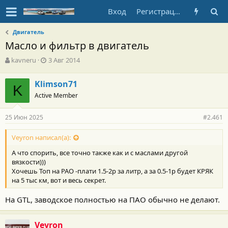
Вход
Регистрация
Двигатель
Масло и фильтр в двигатель
А
Д
kavneru
3 Авг 2014
в
а
т
т
Klimson71
о
K
а
Active Member
р
н
т
а
е
ч
25 Июн 2025
#2.461
м
а
ы
л
Veyron написал(а):
а
А что спорить, все точно также как и с маслами другой
вязкости)))
Хочешь Топ на PAO -плати 1.5-2р за литр, а за 0.5-1р будет КРЯК
на 5 тыс км, вот и весь секрет.
На GTL, заводское полностью на ПАО обычно не делают.
Veyron