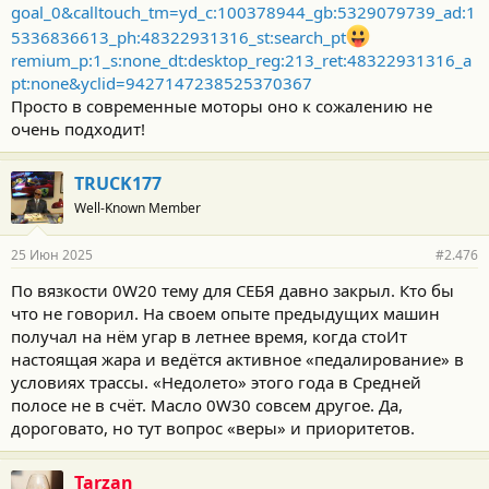
goal_0&calltouch_tm=yd_c:100378944_gb:5329079739_ad:1
5336836613_ph:48322931316_st:search_pt
remium_p:1_s:none_dt:desktop_reg:213_ret:48322931316_a
pt:none&yclid=9427147238525370367
Просто в современные моторы оно к сожалению не
очень подходит!
TRUCK177
Well-Known Member
25 Июн 2025
#2.476
По вязкости 0W20 тему для СЕБЯ давно закрыл. Кто бы
что не говорил. На своем опыте предыдущих машин
получал на нём угар в летнее время, когда стоИт
настоящая жара и ведётся активное «педалирование» в
условиях трассы. «Недолето» этого года в Средней
полосе не в счёт. Масло 0W30 совсем другое. Да,
дороговато, но тут вопрос «веры» и приоритетов.
Tarzan