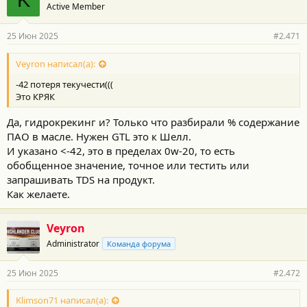
K
Active Member
д
а
р
25 Июн 2025
#2.471
н
о
с
Veyron написал(а):
т
-42 потеря текучести(((
и
:
Это КРЯК
Да, гидрокрекинг и? Только что разбирали % содержание
ПАО в масле. Нужен GTL это к Шелл.
И указано <-42, это в пределах 0w-20, то есть
обобщенное значение, точное или тестить или
запрашивать TDS на продукт.
Как желаете.
Veyron
Administrator
Команда форума
25 Июн 2025
#2.472
Klimson71 написал(а):