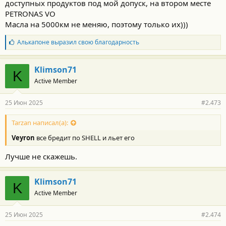
доступных продуктов под мой допуск, на втором месте
PETRONAS VO
Масла на 5000км не меняю, поэтому только их)))
Б
Алькапоне
выразил свою благодарность
л
а
г
Klimson71
K
о
Active Member
д
а
р
25 Июн 2025
#2.473
н
о
с
Tarzan написал(а):
т
Veyron
все бредит по SHELL и льет его
и
:
Лучше не скажешь.
Klimson71
K
Active Member
25 Июн 2025
#2.474