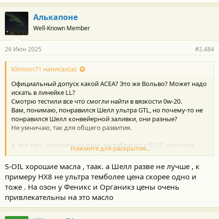
Алькапоне
Well-Known Member
26 Июн 2025
#2.484
Klimson71 написал(а):
Официальный допуск какой АСЕА? Это же Вольво? Может надо
искать в линейке LL?
Смотрю тестили все что смогли найти в вязкости 0w-20.
Вам, понимаю, понравился Шелл ультра GTL, но почему-то не
понравился Шелл конвейерной заливки, они разные?
Не умничаю, так для общего развития.
А, все таки, опираясь на вашу же табличку, у S-OIL хорошие
Нажмите для раскрытия...
масла, а в своей ценовой категории отличные, базовое масло у
них крепкое.
S-ОIL хорошие масла , таак. а Шелл разве не лучше , к
По какой то причине в анализе есть бензин, поэтому-то,
примеру НХ8 не ультра темболее цена скорее одно и
возможно, масло понесло.
тоже . На озон у Феникс и Органикз цены очень
Не продавец этого товара, чисто объективно.
привлекательны на это масло