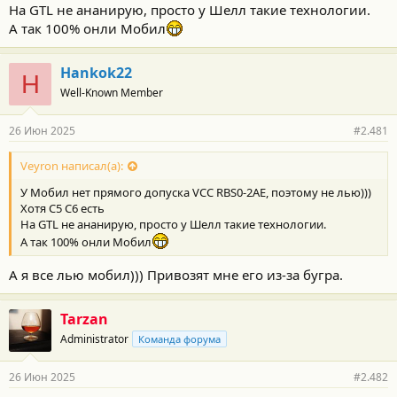
На GTL не ананирую, просто у Шелл такие технологии.
А так 100% онли Мобил
Hankok22
H
Well-Known Member
26 Июн 2025
#2.481
Veyron написал(а):
У Мобил нет прямого допуска VCC RBS0-2AE, поэтому не лью)))
Хотя С5 С6 есть
На GTL не ананирую, просто у Шелл такие технологии.
А так 100% онли Мобил
А я все лью мобил))) Привозят мне его из-за бугра.
Tarzan
Administrator
Команда форума
26 Июн 2025
#2.482