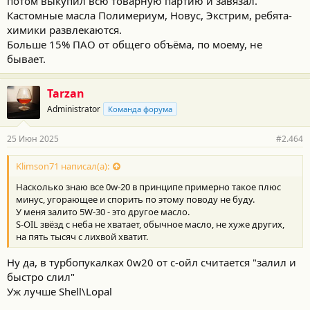
потом выкупил всю товарную партию и завязал.
Кастомные масла Полимериум, Новус, Экстрим, ребята-
химики развлекаются.
Больше 15% ПАО от общего объёма, по моему, не
бывает.
Tarzan
Administrator
Команда форума
25 Июн 2025
#2.464
Klimson71 написал(а):
Насколько знаю все 0w-20 в принципе примерно такое плюс
минус, угорающее и спорить по этому поводу не буду.
У меня залито 5W-30 - это другое масло.
S-OIL звёзд с неба не хватает, обычное масло, не хуже других,
на пять тысяч с лихвой хватит.
Ну да, в турбопукалках 0w20 от с-ойл считается "залил и
быстро слил"
Уж лучше Shell\Lopal