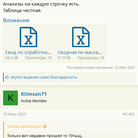
Анализы на каждую строчку есть.
Таблица честная.
Вложения
Свод по отработке c Geely Monjaro.xls
Сводная по маслам.xls
34,3 KB
Просмотры: 10
51,9 KB
Просмотры: 18
Последнее редактирование:
25 Июн 2025
Б
Veyron
выразил свою благодарность
л
а
г
Klimson71
K
о
Active Member
д
а
р
25 Июн 2025
#2.465
н
о
с
Tarzan написал(а):
т
Только вот недавно прошел то 10тыщ.
и