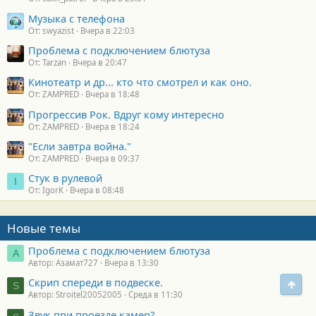
Музыка с телефона
От: swyazist
Вчера в 22:03
Проблема с подключением блютуза
От: Tarzan
Вчера в 20:47
Кинотеатр и др... кто что смотрел и как оно.
От: ZAMPRED
Вчера в 18:48
Прогрессив Рок. Вдруг кому интересно
От: ZAMPRED
Вчера в 18:24
"Если завтра война."
От: ZAMPRED
Вчера в 09:37
Стук в рулевой
I
От: IgorK
Вчера в 08:48
Новые темы
Проблема с подключением блютуза
А
Автор: Азамат727
Вчера в 13:30
Скрип спереди в подвеске.
Свер
S
Автор: Stroitel20052005
Среда в 11:30
Звук при проезде камер?