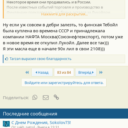
Некоторое время они продавались и в России.
После известных событий торговля и производство в
Финляндии прекратилась, но бренд остался за Лукойлом.
Нажмите для раскрытия...
Завод Шелл в Торжке был куплен Лукойлом.
Со стороны Лукойла было принято решение разливать свою
Ну если уж совсем в дебри залезть, то финская Тебойл
продукцию под брендом Тебойл на этом заводе.
была куплена во времена СССР и принадлежала
По-моему как-то так.
компании НАФТА Москва(Союзнефтеэкспорт), потом уже
в новое время ее откупил Лукойл. Далее все так)))
Я эти масла еще в начале 90х лил в свои 2108)))
Б
Tarzan
выразил свою благодарность
л
а
First
Last
г
Назад
83 из 84
Вперёд
о
д
Войдите или зарегистрируйтесь для ответа.
а
р
н
WhatsApp
Электронная почта
Ссылка
Поделиться:
о
с
т
Последние сообщения
и
:
С Днем Рождения, Sokolov73!
От: sakh_patrol
Вчера в 23:31