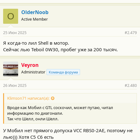
OlderNoob
O
Active Member
25 Июн 2025
#2.479
Я когда-то лил Shell в мотор.
Сейчас лью Teboil 0W30, пробег уже за 200 тысяч.
Veyron
Administrator
Команда форума
26 Июн 2025
#2.480
Klimson71 написал(а):
Вроде как Мобил с GTL соскочил, может путаю, читал
информацию по диагонали.
Так что Шелл, онли Шелл.
У Мобил нет прямого допуска VCC RBS0-2AE, поэтому не
лью))) Хотя С5 С6 есть