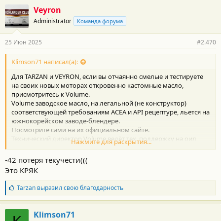
г
Veyron
о
Administrator
Команда форума
д
а
р
25 Июн 2025
#2.470
н
о
с
Klimson71 написал(а):
т
Для TARZAN и VEYRON, если вы отчаянно смелые и тестируете
и
:
на своих новых моторах откровенно кастомные масло,
присмотритесь к Volume.
Volume заводское масло, на легальной (не конструктор)
соответствующей требованиям ACEA и АРI рецептуре, льется на
южнокорейском заводе-блендере.
Посмотрите сами на их официальном сайте.
Технический директор Volume ведёт тех. поддержку на оил
Нажмите для раскрытия...
клубе, кажется честным и открытым, более подробный TDS,
если вам понадобиться, запросите у него.
-42 потеря текучести(((
Вот цитата:
Это КРЯК
Для Volume мы используем базовые масла Группы III (S-OIL
Ultra-S), Группы IV (ПАО) ExxonMobil и присадки только 3-х
Б
Tarzan
выразил свою благодарность
производителей: Infineum, Lubrizol и Afton.
л
Вложил масло, может зайдет.
а
К Валволин имеет лишь косвенное отношение, ранее они им
г
Klimson71
официально торговали, на этом связь заканчивается,
о