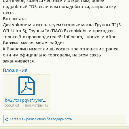
оил клубе, кажется честным и открытым, более
подробный TDS, если вам понадобиться, запросите у
него.
Вот цитата:
Для Volume мы используем базовые масла Группы III (S-
OIL Ultra-S), Группы IV (ПАО) ExxonMobil и присадки
только 3-х производителей: Infineum, Lubrizol и Afton.
Вложил масло, может зайдет.
К Валволин имеет лишь косвенное отношение, ранее
они им официально торговали, на этом связь
заканчивается,
Вложения
b427t01pqvsf7ylerxjxa06eu5em80zb.pdf
555,8 KB
Просмотры: 13
Б
Tarzan
выразил свою благодарность
л
а