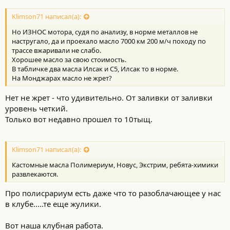
Klimson71 написал(а):
Но ИЗНОС мотора, судя по анализу, в норме металлов не
настругало, да и проехало масло 7000 км 200 м/ч походу по
трассе вжаривали не слабо.
Хорошее масло за свою стоимость.
В табличке два масла Илсак и С5, Илсак то в норме.
На Монджарах масло не жрет?
Нет не жрет - что удивительно. От заливки от заливки
уровень четкий.
Только вот недавно прошел то 10тыщ.
Klimson71 написал(а):
Кастомные масла Полимериум, Новус, Экстрим, ребята-химики
развлекаются.
Про полисрариум есть даже что то разоблачающее у нас
в клубе.....те еще жулики.
Вот наша клубная работа.