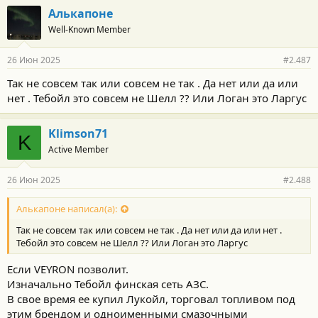
Алькапоне
Well-Known Member
26 Июн 2025
#2.487
Так не совсем так или совсем не так . Да нет или да или
нет . Тебойл это совсем не Шелл ?? Или Логан это Ларгус
Klimson71
K
Active Member
26 Июн 2025
#2.488
Алькапоне написал(а):
Так не совсем так или совсем не так . Да нет или да или нет .
Тебойл это совсем не Шелл ?? Или Логан это Ларгус
Если VEYRON позволит.
Изначально Тебойл финская сеть АЗС.
В свое время ее купил Лукойл, торговал топливом под
этим брендом и одноименными смазочными