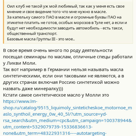
Оил клуб не такой уж мой любимый, так как у меня есть свое
мнение и свое видение того что мне нужно в масле.
За капельку самого ПАО в масле и огромные буквы ПАО на
этикетке платить не готов, особых морозов в Туле нет, а если и
будут нет необходимости заводить автомобиль - есть такси,
общественный транспорт.
Базовые масла Группы III - это мое..
В свое время очень много по роду деятельности
посещал семинары по маслам, отличные спецы работали
у Ликви Моли.
Так вот например в Германии нельзя называть масла
синтетическими, если они таковыми не являются, а в
других странах включая Россию синтетикой можно
назвать даже минералку)))
Кстати самое синтетическое масло у Молли это
https://www.lm-
shop.ru/catalog/9515_liquimoly_sinteticheskoe_motornoe_m
aslo_synthoil_energy_0w_40_5l/?utm_source=yd-
rsa_search&utm_medium=cpc&utm_campaign=100378944&
utm_content=5329079739-15336836613-
none&utm_term=48322931316----autotargeting-