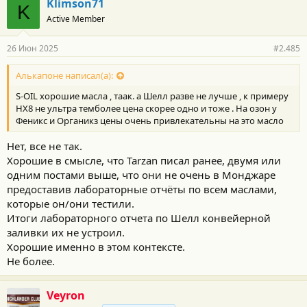
Klimson71
K
Active Member
26 Июн 2025
#2.485
Алькапоне написал(а):
S-ОIL хорошие масла , таак. а Шелл разве не лучше , к примеру
НХ8 не ультра темболее цена скорее одно и тоже . На озон у
Феникс и Органикз цены очень привлекательны на это масло
Нет, все не так.
Хорошие в смысле, что Tarzan писал ранее, двумя или
одним постами выше, что они не очень в Монджаре
предоставив лабораторные отчёты по всем маслами,
которые он/они тестили.
Итоги лабораторного отчета по Шелл конвейерной
заливки их не устроил.
Хорошие именно в этом контексте.
Не более.
Veyron