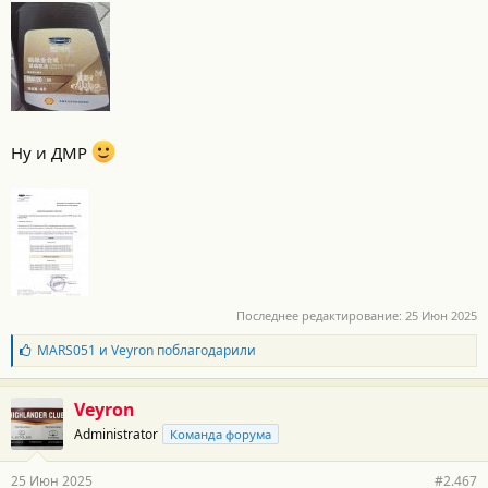
Ну и ДМР
Последнее редактирование:
25 Июн 2025
Б
MARS051
и
Veyron
поблагодарили
л
а
г
Veyron
о
Administrator
Команда форума
д
а
р
25 Июн 2025
#2.467