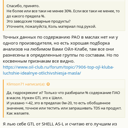
Спасибо, принято.
Не более или все таки не менее 30%. Если все таки не менее, то
до какого предела %.
Это заводские товарные продукты?
Уточните, пожалуйста, Коль материал под рукой.
Точных данных по содержанию PAO в маслах нет ни у
одного производителя, но есть хорошая подборка
анализов на любимом Вами Ойл-Клабе, там все они
разнесены в определенные группы по составам. Но по
косвенным признакам все видно.
https://www.oil-club.ru/forum/topic/7906-top-ojl-kluba-
luchshie-idealnye-otlichivshiesja-masla/
Klimson71 написал(а):
Да, гидрокрекинг и? Только что разбирали % содержание ПАО
в масле. Нужен GTL это к Шелл.
И указано <-42, это в пределах 0w-20, то есть обобщенное
значение, точное или тестить или запрашивать TDS на продукт.
Как желаете.
Я лью себе GTL от SHELL AS-L и считаю его лучшим из