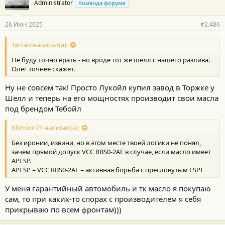
Administrator
Команда форума
26 Июн 2025
#2.486
Tarzan написал(а):
Не буду точно врать - но вроде тот же шелл с нашего разлива.
Олег точнее скажет.
Ну не совсем так! Просто Лукойл купил завод в Торжке у
Шелл и теперь на его мощностях производит свои масла
под брендом Тебойл
Klimson71 написал(а):
Без иронии, извини, но в этом месте твоей логики не понял,
зачем прямой допуск VCC RBS0-2AE в случае, если масло имеет
API SP.
API SP = VCC RBS0-2AE = активная борьба с пресловутым LSPI
У меня гарантийный автомобиль и тк масло я покупаю
сам, то при каких-то спорах с производителем я себя
прикрываю по всем фронтам)))