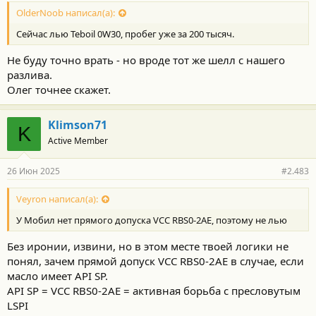
OlderNoob написал(а):
Сейчас лью Teboil 0W30, пробег уже за 200 тысяч.
Не буду точно врать - но вроде тот же шелл с нашего
разлива.
Олег точнее скажет.
Klimson71
K
Active Member
26 Июн 2025
#2.483
Veyron написал(а):
У Мобил нет прямого допуска VCC RBS0-2AE, поэтому не лью
Без иронии, извини, но в этом месте твоей логики не
понял, зачем прямой допуск VCC RBS0-2AE в случае, если
масло имеет API SP.
API SP = VCC RBS0-2AE = активная борьба с пресловутым
LSPI