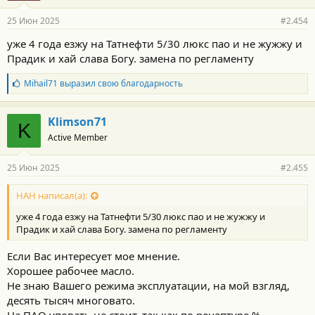
25 Июн 2025
#2.454
уже 4 года езжу на Татнефти 5/30 люкс пао и не жужжу и
Прадик и хай слава Богу. замена по регламенту
Б
Mihail71
выразил свою благодарность
л
а
г
Klimson71
K
о
Active Member
д
а
р
25 Июн 2025
#2.455
н
о
с
НАН написал(а):
т
уже 4 года езжу на Татнефти 5/30 люкс пао и не жужжу и
и
:
Прадик и хай слава Богу. замена по регламенту
Если Вас интересует мое мнение.
Хорошее рабочее масло.
Не знаю Вашего режима эксплуатации, на мой взгляд,
десять тысяч многовато.
На ПАО уповать не стоит, так как по рецептуре %