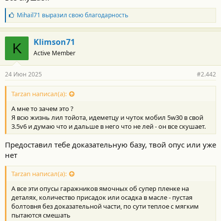
Б
Mihail71
выразил свою благодарность
л
а
г
Klimson71
K
о
Active Member
д
а
р
24 Июн 2025
#2.442
н
о
с
Tarzan написал(а):
т
А мне то зачем это ?
и
:
Я всю жизнь лил тойота, идеметцу и чуток мобил 5w30 в свой
3.5v6 и думаю что и дальше в него что не лей - он все скушает.
Предоставил тебе доказательную базу, твой опус или уже
нет
Tarzan написал(а):
А все эти опусы гаражников ямочных об супер пленке на
деталях, количество присадок или осадка в масле - пустая
болтовня без доказательной части, по сути теплое с мягким
пытаются смешать