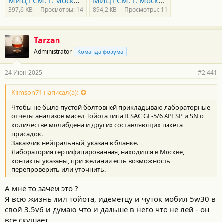
МИЦ ГСМ. г. Москва. Протокол испытаний Oil Toyota SP 5W-30.pdf
МИЦ ГСМ. г. Москва. Протокол испытаний Oil Toyota SN 5W-30.pdf
397,6 KB
Просмотры: 14
894,2 KB
Просмотры: 11
Tarzan
Administrator
Команда форума
24 Июн 2025
#2.441
Klimson71 написал(а):
Чтобы не было пустой болтовней прикладываю лабораторные
отчёты анализов масел Тойота типа ILSAC GF-5/6 API SP и SN о
количестве молибдена и других составляющих пакета
присадок.
Заказчик нейтральный, указан в бланке.
Лаборатория сертифицированная, находится в Москве,
контакты указаны, при желании есть возможность
перепроверить или уточнить.
А мне то зачем это ?
Я всю жизнь лил тойота, идеметцу и чуток мобил 5w30 в
свой 3.5v6 и думаю что и дальше в него что не лей - он
все скушает.