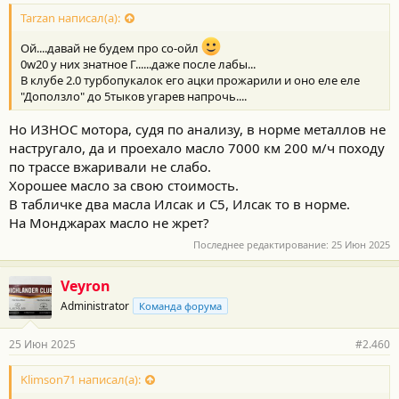
Tarzan написал(а):
Ой....давай не будем про со-ойл
0w20 у них знатное Г......даже после лабы...
В клубе 2.0 турбопукалок его ацки прожарили и оно еле еле
"Доползло" до 5тыков угарев напрочь....
Но ИЗНОС мотора, судя по анализу, в норме металлов не
настругало, да и проехало масло 7000 км 200 м/ч походу
по трассе вжаривали не слабо.
Хорошее масло за свою стоимость.
В табличке два масла Илсак и С5, Илсак то в норме.
На Монджарах масло не жрет?
Последнее редактирование:
25 Июн 2025
Veyron
Administrator
Команда форума
25 Июн 2025
#2.460
Klimson71 написал(а):