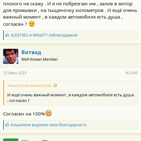
плохого не скажу . И я не побрезгаю им , залив в мотор
для промывки , на тыщеночку километров . И ещё очень
важный момент , в каждом автомобиле есть душа ,
согласен ?
Б
ALEX1962
и
Mihail71
поблагодарили
л
а
г
Витвад
о
Well-Known Member
д
а
р
25 Июн 2025
#2.450
н
о
с
Алькапоне написал(а):
т
И ещё очень важный момент , в каждом автомобиле есть душа
и
:
, согласен ?
Согласен на 100%
Б
Алькапоне
выразил свою благодарность
л
а
г