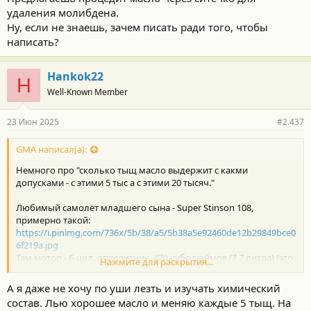
удаления молибдена.
Ну, если не знаешь, зачем писать ради того, чтобы
написать?
Hankok22
H
Well-Known Member
23 Июн 2025
#2.437
GMA написал(а):
Немного про "сколько тыщ масло выдержит с какми
допусками - с этими 5 тыс а с этими 20 тысяч."
Любимый самолёт младшего сына - Super Stinson 108,
примерно такой:
https://i.pinimg.com/736x/5b/38/a5/5b38a5e92460de12b29849bce0
6f219a.jpg
Там мотор - 6-цил. оппозитник, 470 кубодюймов (7,7 литра) (это
Нажмите для раскрытия...
чтобы редуктор на винт не ставить)
А масляного фильтра - НЕТ.
А я даже не хочу по уши лезть и изучать химический
Масло надо менять - так производится удаление продуктов
состав. Лью хорошее масло и меняю каждые 5 тыщ. На
износа.