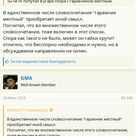
Ты че то попутал в угаре спора с гаражником местным.
В единственном числе словосочетание "гаражник
местный" приобретает иной смысл.
Посчитал, что во множественном числе этого
словосочетания, тоже включен в этот список.
Спора как такого не было, может он гайки крутит
отлично, что бесспорно необходимо и нужно, но в
обсуждаемом направлении не силен.
Б
Tarzan
выразил свою благодарность
л
а
г
GMA
о
Well-Known Member
д
а
р
24 Июн 2025
#2.445
н
о
с
Klimson71 написал(а):
т
В единственном числе словосочетание "гаражник местный"
и
:
приобретает иной смысл.
Посчитал, что во множественном числе этого словосочетания,
тоже включен в этот список.