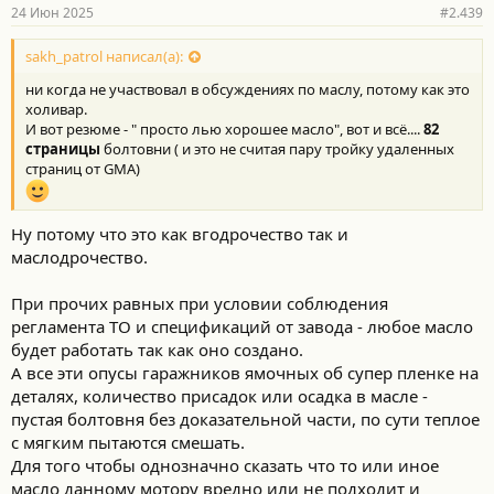
р
24 Июн 2025
#2.439
н
о
с
sakh_patrol написал(а):
т
ни когда не участвовал в обсуждениях по маслу, потому как это
и
:
холивар.
И вот резюме - " просто лью хорошее масло", вот и всё....
82
страницы
болтовни ( и это не считая пару тройку удаленных
страниц от GМА)
Ну потому что это как вгодрочество так и
маслодрочество.
При прочих равных при условии соблюдения
регламента ТО и спецификаций от завода - любое масло
будет работать так как оно создано.
А все эти опусы гаражников ямочных об супер пленке на
деталях, количество присадок или осадка в масле -
пустая болтовня без доказательной части, по сути теплое
с мягким пытаются смешать.
Для того чтобы однозначно сказать что то или иное
масло данному мотору вредно или не подходит и