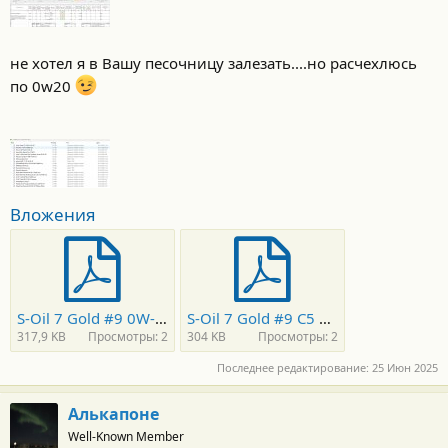
не хотел я в Вашу песочницу залезать....но расчехлюсь
по 0w20
Вложения
S-Oil 7 Gold #9 0W-20 (7000 км).pdf
S-Oil 7 Gold #9 C5 0W-20 свежее.pdf
317,9 KB
Просмотры: 2
304 KB
Просмотры: 2
Последнее редактирование:
25 Июн 2025
Алькапоне
Well-Known Member