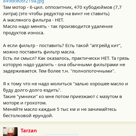
849bce06f219a.jpg
Там мотор - 6-цил. оппозитник, 470 кубодюймов (7,7
литра) (это чтобы редуктор на винт не ставить)
А масляного фильтра - НЕТ.
Масло надо менять - так производится удаление
продуктов износа.
А если фильтр - поставить? Есть такой "апгрейд кит",
можно поставить фильтр масла.
Есть ли смысл? Как оказалось, практически НЕТ. Та грязь
которую надо удалить - она обычными фильтрами не
задерживается. Тем более т.н. "полнопоточными".
Я к тому что не надо молиться "залью хорошее масло и
буду долго-долго ездить".
Такие "умники" ко мне потом приезжают с мазутом в
моторе и грохотом.
Меняйте масло каждые 5 тыс км и не занимайтесь
бестолковой ерундой.
Tarzan