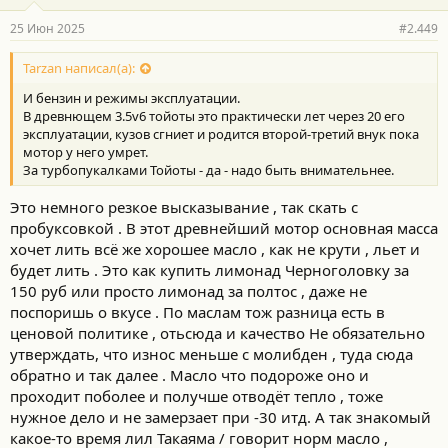
а
р
25 Июн 2025
#2.449
н
о
с
Tarzan написал(а):
т
И бензин и режимы эксплуатации.
и
:
В древнющем 3.5v6 тойоты это практически лет через 20 его
эксплуатации, кузов сгниет и родится второй-третий внук пока
мотор у него умрет.
За турбопукалками Тойоты - да - надо быть внимательнее.
Это немного резкое высказывание , так скать с
пробуксовкой . В этот древнейший мотор основная масса
хочет лить всё же хорошее масло , как не крути , льет и
будет лить . Это как купить лимонад Черноголовку за
150 руб или просто лимонад за полтос , даже не
поспоришь о вкусе . По маслам тож разница есть в
ценовой политике , отьсюда и качество Не обязательно
утверждать, что износ меньше с молибден , туда сюда
обратно и так далее . Масло что подороже оно и
проходит поболее и получше отводёт тепло , тоже
нужное дело и не замерзает при -30 итд. А так знакомый
какое-то время лил Такаяма / говорит норм масло ,