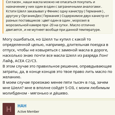
Согласен , наши масла можно не опасаться покупать и
назначение у них один в один с заграничными аналогами .
Кстати Шелл заказывал у Феникс одну канистру ( Германия ) ,
другую у ОрганикДез ( Германия ) Содержимое двух канистр от
разных поставщиков : цвет один в один , морозил в
морозильной камере при -20 на сутки . Масло отлично
двигается , и не мутнеет вообще при данной температуре.
Могу ошибаться, но Шелл ты купил с какой то
определенной целью, например, длительная поездка в
отпуск, чтобы не ковыряться с заменой масла в дороге,
насколько знаю почти все масла Шелл из разряда Лонг
Лайф, АСЕА С2/С3.
В этом случае это правильное решение, оправдывающее
затраты, да, в конце концов это твое право лить масло по
желанию.
В моем случае проезжаю менее пяти тысяч в год, зачем
мне Шелл? мне в вполне сойдёт S-OIL с моим любимым
молибденом - мягонько и дёшево.
НАН
Н
Active Member