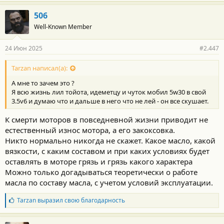
506
Well-Known Member
24 Июн 2025
#2.447
Tarzan написал(а):
А мне то зачем это ?
Я всю жизнь лил тойота, идеметцу и чуток мобил 5w30 в свой
3.5v6 и думаю что и дальше в него что не лей - он все скушает.
К смерти моторов в повседневной жизни приводит не
естественный износ мотора, а его закоксовка.
Никто нормально никогда не скажет. Какое масло, какой
вязкости, с каким составом и при каких условиях будет
оставлять в моторе грязь и грязь какого характера
Можно только догадываться теоретически о работе
масла по составу масла, с учетом условий эксплуатации.
Б
Tarzan
выразил свою благодарность
л
а
г