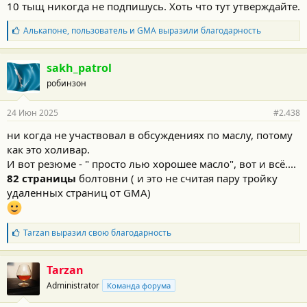
10 тыщ никогда не подпишусь. Хоть что тут утверждайте.
А если фильтр - поставить? Есть такой "апгрейд кит", можно
Б
Алькапоне
,
пользователь
и
GMA
выразили благодарность
поставить фильтр масла.
л
Есть ли смысл? Как оказалось, практически НЕТ. Та грязь
а
которую надо удалить - она обычными фильтрами не
г
sakh_patrol
задерживается. Тем более т.н. "полнопоточными".
о
робинзон
д
Я к тому что не надо молиться "залью хорошее масло и буду
а
р
долго-долго ездить".
24 Июн 2025
#2.438
н
Такие "умники" ко мне потом приезжают с мазутом в моторе и
о
грохотом.
ни когда не участвовал в обсуждениях по маслу, потому
с
Меняйте масло каждые 5 тыс км и не занимайтесь бестолковой
как это холивар.
т
ерундой.
и
И вот резюме - " просто лью хорошее масло", вот и всё....
:
82 страницы
болтовни ( и это не считая пару тройку
удаленных страниц от GМА)
Б
Tarzan
выразил свою благодарность
л
а
г
Tarzan
о
Administrator
Команда форума
д
а