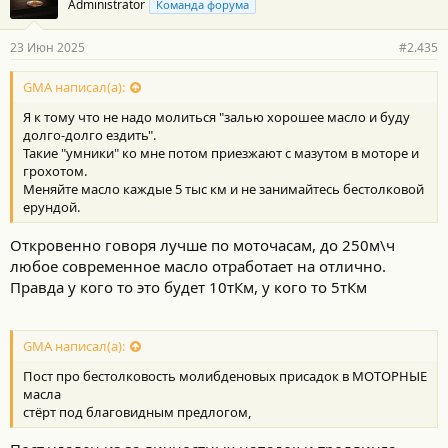
Administrator
Команда форума
23 Июн 2025
#2.435
GMA написал(а):
Я к тому что не надо молиться "залью хорошее масло и буду
долго-долго ездить".
Такие "умники" ко мне потом приезжают с мазутом в моторе и
грохотом.
Меняйте масло каждые 5 тыс км и не занимайтесь бестолковой
ерундой.
Откровенно говоря лучше по моточасам, до 250м\ч
любое современное масло отработает на отлично.
Правда у кого то это будет 10тКм, у кого то 5тКм
GMA написал(а):
Пост про бестолковость молибденовых присадок в МОТОРНЫЕ
масла
стёрт под благовидным предлогом,