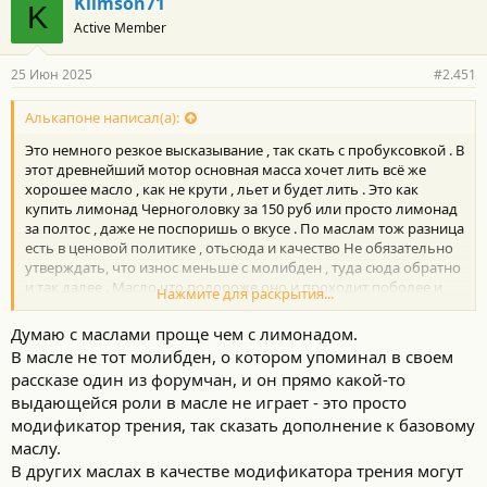
Klimson71
K
о
Active Member
д
а
р
25 Июн 2025
#2.451
н
о
с
Алькапоне написал(а):
т
Это немного резкое высказывание , так скать с пробуксовкой . В
и
:
этот древнейший мотор основная масса хочет лить всё же
хорошее масло , как не крути , льет и будет лить . Это как
купить лимонад Черноголовку за 150 руб или просто лимонад
за полтос , даже не поспоришь о вкусе . По маслам тож разница
есть в ценовой политике , отьсюда и качество Не обязательно
утверждать, что износ меньше с молибден , туда сюда обратно
и так далее . Масло что подороже оно и проходит поболее и
Нажмите для раскрытия...
получше отводёт тепло , тоже нужное дело и не замерзает при
-30 итд. А так знакомый какое-то время лил Такаяма / говорит
Думаю с маслами проще чем с лимонадом.
норм масло , плохого не скажу . И я не побрезгаю им , залив в
В масле не тот молибден, о котором упоминал в своем
мотор для промывки , на тыщеночку километров . И ещё
рассказе один из форумчан, и он прямо какой-то
очень важный момент , в каждом автомобиле есть душа ,
выдающейся роли в масле не играет - это просто
согласен ?
модификатор трения, так сказать дополнение к базовому
маслу.
В других маслах в качестве модификатора трения могут