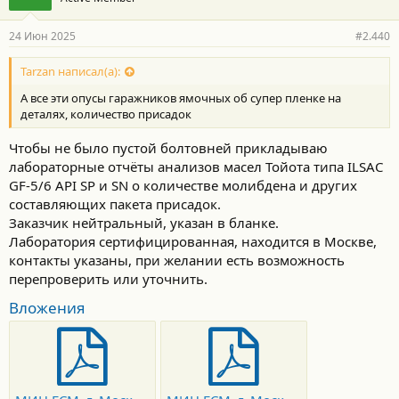
а
р
24 Июн 2025
#2.440
н
о
с
Tarzan написал(а):
т
А все эти опусы гаражников ямочных об супер пленке на
и
:
деталях, количество присадок
Чтобы не было пустой болтовней прикладываю
лабораторные отчёты анализов масел Тойота типа ILSAC
GF-5/6 API SP и SN о количестве молибдена и других
составляющих пакета присадок.
Заказчик нейтральный, указан в бланке.
Лаборатория сертифицированная, находится в Москве,
контакты указаны, при желании есть возможность
перепроверить или уточнить.
Вложения