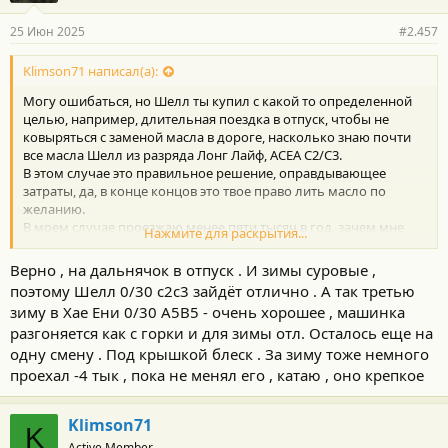
25 Июн 2025
#2.457
Klimson71 написал(а):
Могу ошибаться, но Шелл ты купил с какой то определенной
целью, например, длительная поездка в отпуск, чтобы не
ковыряться с заменой масла в дороге, насколько знаю почти
все масла Шелл из разряда Лонг Лайф, АСЕА С2/С3.
В этом случае это правильное решение, оправдывающее
затраты, да, в конце концов это твое право лить масло по
желанию.
В моем случае проезжаю менее пяти тысяч в год, зачем мне
Нажмите для раскрытия...
Шелл? мне в вполне сойдёт S-OIL с моим любимым
молибденом - мягонько и дёшево.
Верно , на дальнячок в отпуск . И зимы суровые ,
поэтому Шелл 0/30 с2с3 зайдёт отлично . А так третью
зиму в Хае Ени 0/30 А5В5 - очень хорошее , машинка
разгоняется как с горки и для зимы отл. Осталось еще на
одну смену . Под крышкой блеск . За зиму тоже немного
проехал -4 тык , пока не менял его , катаю , оно крепкое
Klimson71
K
Active Member