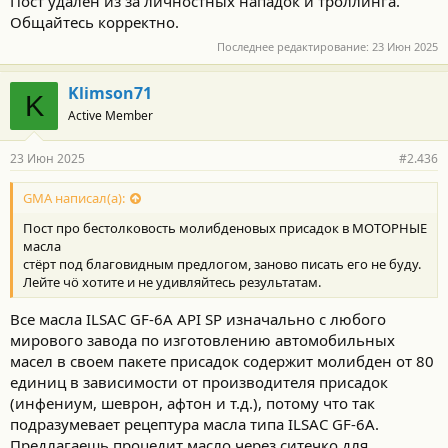
Пост удален из за личностных нападок и троллинга.
Общайтесь корректно.
Последнее редактирование:
23 Июн 2025
Klimson71
K
Active Member
23 Июн 2025
#2.436
GMA написал(а):
Пост про бестолковость молибденовых присадок в МОТОРНЫЕ
масла
стёрт под благовидным предлогом, заново писать его не буду.
Лейте чö хотите и не удивляйтесь результатам.
Все масла ILSAC GF-6A API SP изначально с любого
мирового завода по изготовлению автомобильных
масел в своем пакете присадок содержит молибден от 80
единиц в зависимости от производителя присадок
(инфениум, шеврон, афтон и т.д.), потому что так
подразумевает рецептура масла типа ILSAC GF-6A.
Предлагаешь процедит масло через ситечко для