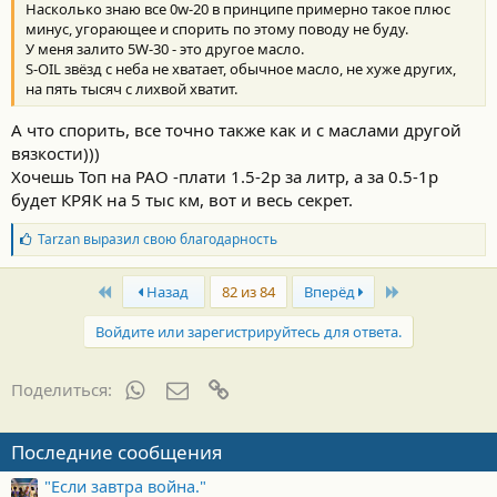
Насколько знаю все 0w-20 в принципе примерно такое плюс
минус, угорающее и спорить по этому поводу не буду.
У меня залито 5W-30 - это другое масло.
S-OIL звёзд с неба не хватает, обычное масло, не хуже других,
на пять тысяч с лихвой хватит.
А что спорить, все точно также как и с маслами другой
вязкости)))
Хочешь Топ на PAO -плати 1.5-2р за литр, а за 0.5-1р
будет КРЯК на 5 тыс км, вот и весь секрет.
Б
Tarzan
выразил свою благодарность
л
а
First
Last
г
Назад
82 из 84
Вперёд
о
д
Войдите или зарегистрируйтесь для ответа.
а
р
н
WhatsApp
Электронная почта
Ссылка
Поделиться:
о
с
т
Последние сообщения
и
:
"Если завтра война."