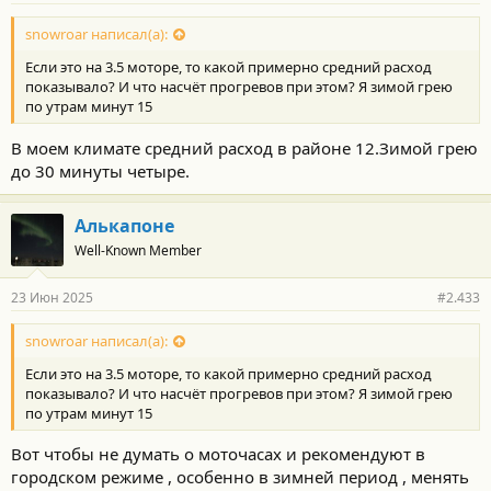
о
с
snowroar написал(а):
т
Если это на 3.5 моторе, то какой примерно средний расход
и
:
показывало? И что насчёт прогревов при этом? Я зимой грею
по утрам минут 15
В моем климате средний расход в районе 12.Зимой грею
до 30 минуты четыре.
Алькапоне
Well-Known Member
23 Июн 2025
#2.433
snowroar написал(а):
Если это на 3.5 моторе, то какой примерно средний расход
показывало? И что насчёт прогревов при этом? Я зимой грею
по утрам минут 15
Вот чтобы не думать о моточасах и рекомендуют в
городском режиме , особенно в зимней период , менять