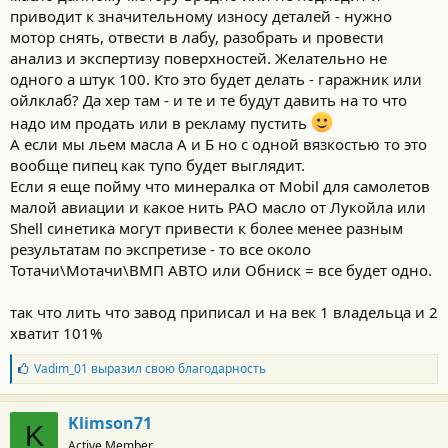
приводит к значительному износу деталей - нужно
мотор снять, отвести в лабу, разобрать и провести
анализ и экспертизу поверхностей. Желательно не
одного а штук 100. Кто это будет делать - гаражник или
ойлклаб? Да хер там - и те и те будут давить на то что
надо им продать или в рекламу пустить
А если мы льем масла А и Б но с одной вязкостью то это
вообще пипец как тупо будет выглядит.
Если я еще пойму что минералка от Mobil для самолетов
малой авиации и какое нить PAO масло от Лукойла или
Shell синетика могут привести к более менее разным
результатам по экспретизе - то все около
Тотачи\Мотачи\ВМП АВТО или Обниск = все будет одно.
так что лить что завод приписал и на век 1 владельца и 2
хватит 101%
Б
Vadim_01
выразил свою благодарность
л
а
г
Klimson71
K
о
Active Member
д