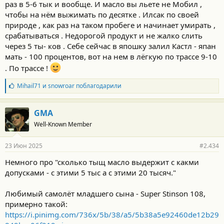
раз в 5-6 тык и вообще. И масло вы льете не Мобил ,
чтобы на нём выжимать по десятке . Илсак по своей
природе , как раз на таком пробеге и начинает умирать ,
срабатываться . Недорогой продукт и не жалко слить
через 5 ты- ков . Себе сейчас в япошку залил Кастл - япан
мать - 100 процентов, вот на нем в лёгкую по трассе 9-10
. По трассе !
Б
Mihail71
и
snowroar
поблагодарили
л
а
г
GMA
о
Well-Known Member
д
а
р
23 Июн 2025
#2.434
н
о
Немного про "сколько тыщ масло выдержит с какми
с
допусками - с этими 5 тыс а с этими 20 тысяч."
т
и
:
Любимый самолёт младшего сына - Super Stinson 108,
примерно такой:
https://i.pinimg.com/736x/5b/38/a5/5b38a5e92460de12b29