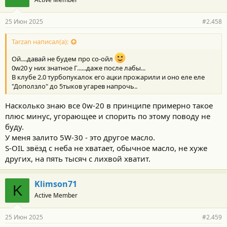
25 Июн 2025
#2.458
Tarzan написал(а):
Ой....давай не будем про со-ойл
0w20 у них знатное Г......даже после лабы...
В клубе 2.0 турбопукалок его ацки прожарили и оно еле еле
"Доползло" до 5тыков угарев напрочь..
Насколько знаю все 0w-20 в принципе примерно такое
плюс минус, угорающее и спорить по этому поводу не
буду.
У меня залито 5W-30 - это другое масло.
S-OIL звёзд с неба не хватает, обычное масло, не хуже
других, на пять тысяч с лихвой хватит.
Klimson71
K
Active Member
25 Июн 2025
#2.459