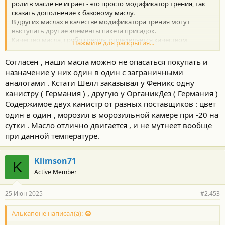
роли в масле не играет - это просто модификатор трения, так
сказать дополнение к базовому маслу.
В других маслах в качестве модификатора трения могут
выступать другие элементы пакета присадок.
Качество масла, грубо говоря, определяется качеством
Нажмите для раскрытия...
базового масла и точного содержания пакета присадок, а цена
масла страной производства базового масла и пакета
Согласен , наши масла можно не опасаться покупать и
присадок.
назначение у них один в один с заграничными
И сейчас с добросовестными производителями масла в России
аналогами . Кстати Шелл заказывал у Феникс одну
проще, чем с импортными, 100% не купишь подделку, в
канистру ( Германия ) , другую у ОрганикДез ( Германия )
описании указаны и база и название пакета присадок и страна
их производства.
Содержимое двух канистр от разных поставщиков : цвет
По любому пять тысяч они проедут не хуже именитого
один в один , морозил в морозильной камере при -20 на
собрата.
сутки . Масло отлично двигается , и не мутнеет вообще
при данной температуре.
Klimson71
K
Active Member
25 Июн 2025
#2.453
Алькапоне написал(а):