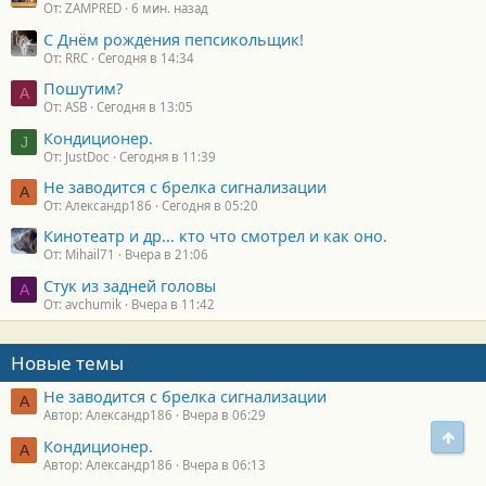
От: ZAMPRED
6 мин. назад
С Днём рождения пепсикольщик!
От: RRC
Сегодня в 14:34
Пошутим?
A
От: ASB
Сегодня в 13:05
Кондиционер.
J
От: JustDoc
Сегодня в 11:39
Не заводится с брелка сигнализации
А
От: Александр186
Сегодня в 05:20
Кинотеатр и др... кто что смотрел и как оно.
От: Mihail71
Вчера в 21:06
Стук из задней головы
A
От: avchumik
Вчера в 11:42
Новые темы
Не заводится с брелка сигнализации
А
Автор: Александр186
Вчера в 06:29
Свер
Кондиционер.
А
Автор: Александр186
Вчера в 06:13