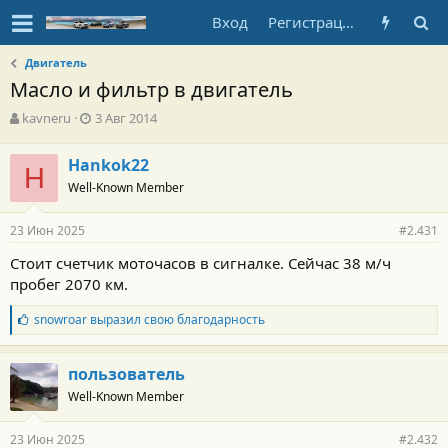
Вход
Регистрация
Двигатель
Масло и фильтр в двигатель
А
Д
kavneru
3 Авг 2014
в
а
т
т
Hankok22
о
H
а
Well-Known Member
р
н
т
а
е
ч
23 Июн 2025
#2.431
м
а
ы
л
Стоит счетчик моточасов в сигналке. Сейчас 38 м/ч
а
пробег 2070 км.
Б
snowroar
выразил свою благодарность
л
а
г
пользователь
о
Well-Known Member
д
а
р
23 Июн 2025
#2.432
н