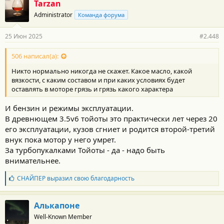
Tarzan
о
Administrator
Команда форума
д
а
р
25 Июн 2025
#2.448
н
о
с
506 написал(а):
т
Никто нормально никогда не скажет. Какое масло, какой
и
:
вязкости, с каким составом и при каких условиях будет
оставлять в моторе грязь и грязь какого характера
И бензин и режимы эксплуатации.
В древнющем 3.5v6 тойоты это практически лет через 20
его эксплуатации, кузов сгниет и родится второй-третий
внук пока мотор у него умрет.
За турбопукалками Тойоты - да - надо быть
внимательнее.
Б
СНАЙПЕР
выразил свою благодарность
л
а
г
Алькапоне
о
Well-Known Member
д