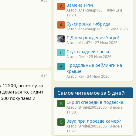
#33
Замена ГРМ
А
Автор: Александр186
Пятница в
12:20
Буксировка гибрида
А
Автор: Александр186
30 Июл 2026
С Днём рождения Yugin!
Автор: Mihail71
27 Июл 2026
Стук в задней части
Л
Автор: Лекс
25 Июл 2026
Продольные рейлинги на
R
крыше
#34
Автор: RSP
24 Июл 2026
 12500, антенну за
 деваться то, сидит
Самое читаемое за 5 дней
1500 покупаем и
Скрип спереди в подвеске.
S
Автор: Stroitel20052005
Вчера в
11:30
Звук при проезде камер?
S
Автор: Stroitel20052005
Вчера в
11:27