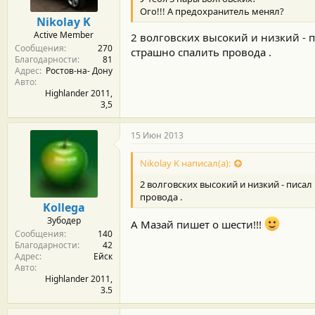
Ого!!! А предохранитель менял?
Nikolay K
Active Member
2 волговских высокий и низкий - п
Сообщения
270
страшно спалить провода .
Благодарности
81
Адрес
Ростов-на- Дону
Авто
Highlander 2011,
3,5
15 Июн 2013
Nikolay K написал(а):
2 волговских высокий и низкий - писал
провода .
Kollega
Зубодер
А Мазай пишет о шести!!!
Сообщения
140
Благодарности
42
Адрес
Ейск
Авто
Highlander 2011,
3.5