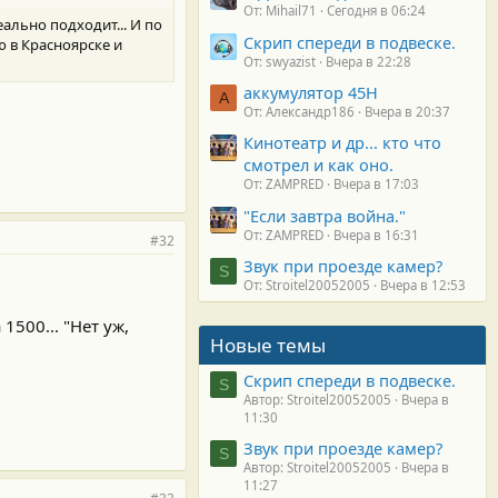
От: Mihail71
Сегодня в 06:24
ально подходит... И по
Скрип спереди в подвеске.
ю в Красноярске и
От: swyazist
Вчера в 22:28
аккумулятор 45H
А
От: Александр186
Вчера в 20:37
Кинотеатр и др... кто что
смотрел и как оно.
От: ZAMPRED
Вчера в 17:03
"Если завтра война."
От: ZAMPRED
Вчера в 16:31
#32
Звук при проезде камер?
S
От: Stroitel20052005
Вчера в 12:53
1500... "Нет уж,
Новые темы
Скрип спереди в подвеске.
S
Автор: Stroitel20052005
Вчера в
11:30
Звук при проезде камер?
S
Автор: Stroitel20052005
Вчера в
11:27