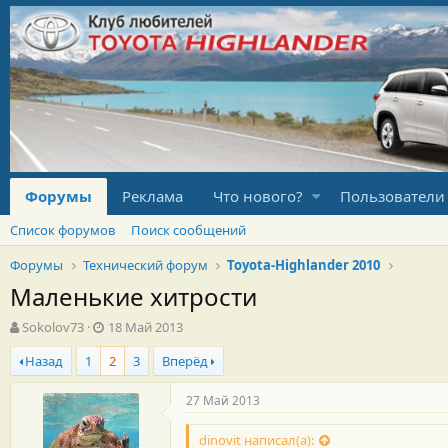
Форумы
Реклама
Что нового?
Пользователи
Список форумов
Поиск сообщений
Форумы
Технический форум
Toyota-Highlander 2010
Маленькие хитрости
А
Д
Sokolov73
18 Май 2013
в
а
Назад
1
2
3
Вперёд
т
т
о
а
р
н
27 Май 2013
т
а
е
ч
dinovit написал(а):