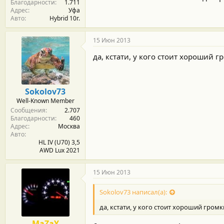
Благодарности
1.711
Адрес
Уфа
Авто
Hybrid 10г.
15 Июн 2013
да, кстати, у кого стоит хороший г
Sokolov73
Well-Known Member
Сообщения
2.707
Благодарности
460
Адрес
Москва
Авто
HL IV (U70) 3,5
AWD Lux 2021
15 Июн 2013
Sokolov73 написал(а):
да, кстати, у кого стоит хороший громк
MaZaY