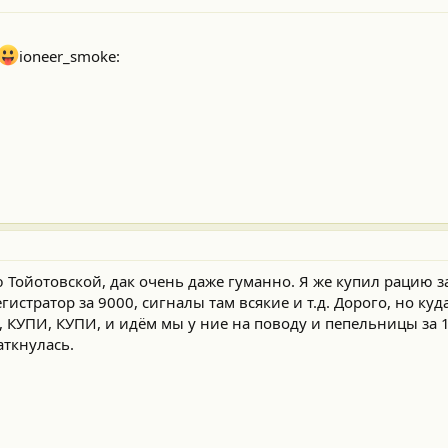
ioneer_smoke:
 Тойотовской, дак очень даже гуманно. Я же купил рацию за
гистратор за 9000, сигналы там всякие и т.д. Дорого, но куда
И, КУПИ, КУПИ, и идём мы у ние на поводу и пепельницы за 
аткнулась.