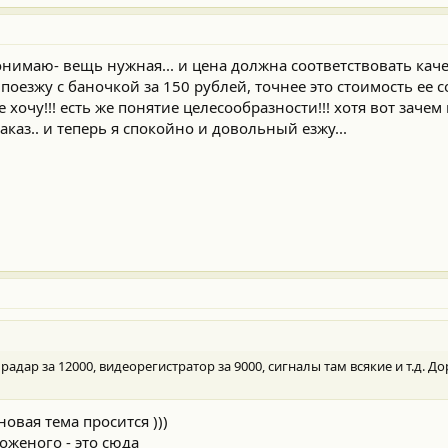
нимаю- вещь нужная... и цена должна соответствовать качес
е поезжу с баночкой за 150 рублей, точнее это стоимость ее с
е хочу!!! есть же понятие целесообразности!!! хотя вот заче
заказ.. и теперь я спокойно и довольный езжу...
ти радар за 12000, видеорегистратор за 9000, сигналы там всякие и т.д. Д
овая тема просится )))
оженого - это сюда