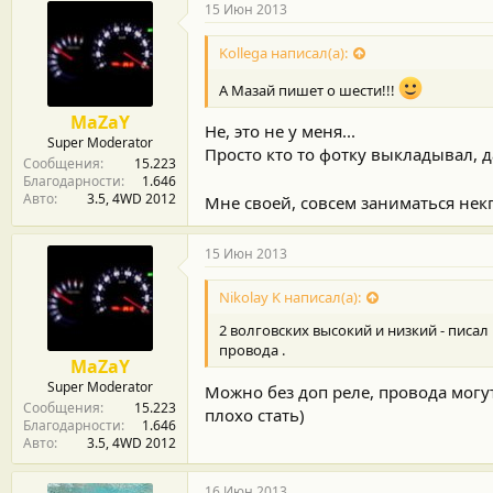
15 Июн 2013
Kollega написал(а):
А Мазай пишет о шести!!!
MaZaY
Не, это не у меня...
Super Moderator
Просто кто то фотку выкладывал, д
Сообщения
15.223
Благодарности
1.646
Авто
3.5, 4WD 2012
Мне своей, совсем заниматься некг
15 Июн 2013
Nikolay K написал(а):
2 волговских высокий и низкий - писал
провода .
MaZaY
Super Moderator
Можно без доп реле, провода могут
Сообщения
15.223
плохо стать)
Благодарности
1.646
Авто
3.5, 4WD 2012
16 Июн 2013