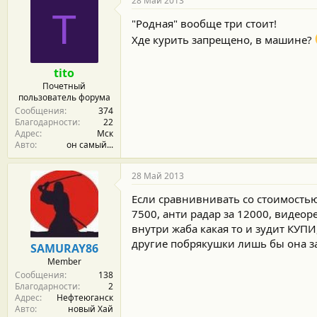
28 Май 2013
T
"Родная" вообще три стоит!
Хде курить запрещено, в машине?
tito
Почетный
пользователь форума
Сообщения
374
Благодарности
22
Адрес
Мск
Авто
он самый...
28 Май 2013
Если сравнивнивать со стоимостью
7500, анти радар за 12000, видеоре
внутри жаба какая то и зудит КУП
другие побрякушки лишь бы она з
SAMURAY86
Member
Сообщения
138
Благодарности
2
Адрес
Нефтеюганск
Авто
новый Хай