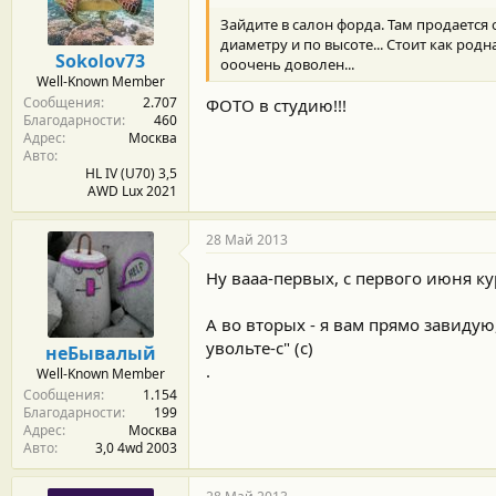
м
а
ы
л
Зайдите в салон форда. Там продается 
а
диаметру и по высоте... Стоит как родн
Sokolov73
ооочень доволен...
Well-Known Member
Сообщения
2.707
ФОТО в студию!!!
Благодарности
460
Адрес
Москва
Авто
HL IV (U70) 3,5
AWD Lux 2021
28 Май 2013
Ну вааа-первых, с первого июня к
А во вторых - я вам прямо завидую,
увольте-с" (с)
неБывалый
.
Well-Known Member
Сообщения
1.154
Благодарности
199
Адрес
Москва
Авто
3,0 4wd 2003