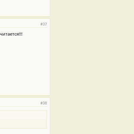
#37
итается!!!
#38