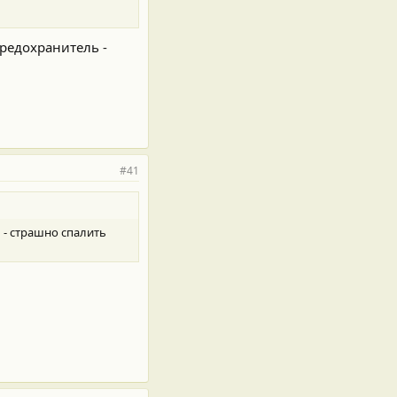
предохранитель -
#41
ь - страшно спалить