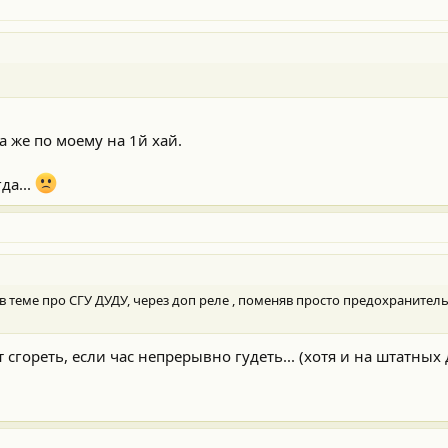
а же по моему на 1й хай.
да...
 в теме про СГУ ДУДУ, через доп реле , поменяв просто предохранител
 сгореть, если час непрерывно гудеть... (хотя и на штатных