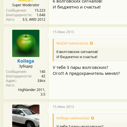
6 волговских сигналов!
Super Moderator
И бюджетно и счастье!
Сообщения
15.223
Благодарности
1.646
Авто
3.5, 4WD 2012
15 Июн 2013
MaZaY написал(а):
6 волговских сигналов!
И бюджетно и счастье!
Kollega
Зубодер
У тебя 3 пары волговских?
Сообщения
140
Ого!!! А предохранитель менял?
Благодарности
42
Адрес
Ейск
Авто
Highlander 2011,
3.5
15 Июн 2013
Kollega написал(а):
У тебя 3 пары волговских?