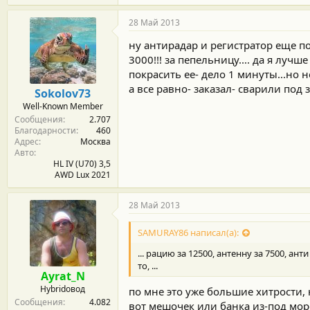
28 Май 2013
ну антирадар и регистратор еще по
3000!!! за пепельницу.... да я лучш
покрасить ее- дело 1 минуты...но н
а все равно- заказал- сварили под 
Sokolov73
Well-Known Member
Сообщения
2.707
Благодарности
460
Адрес
Москва
Авто
HL IV (U70) 3,5
AWD Lux 2021
28 Май 2013
SAMURAY86 написал(а):
... рацию за 12500, антенну за 7500, ан
то, ...
Ayrat_N
Hybridовод
по мне это уже большие хитрости, н
Сообщения
4.082
вот мешочек или банка из-под мор