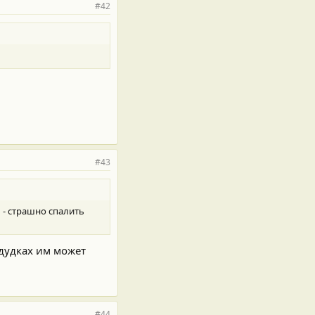
#42
#43
ь - страшно спалить
 дудках им может
#44