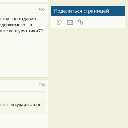
#35
Поделиться страницей
тву...но отдавать
WhatsApp
Электронная почта
Ссылка
одержимого... а
м мне кенгурятники7?
#36
орого, но куда деваться