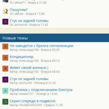
От: Mihail71
Вчера в 21:06
Пошутим?
От: aMster
Вчера в 17:08
Стук из задней головы
A
От: avchumik
Вчера в 11:42
Новые темы
Не заводится с брелка сигнализации
А
Автор: Александр186
Вчера в 06:29
Кондиционер.
А
Автор: Александр186
Вчера в 06:13
Живет своей жизнью )
А
Автор: Александр186
Вчера в 06:03
Стук из задней головы
A
Автор: avchumik
Пятница в 21:32
Проблема с подключением блютуза
А
Автор: Азамат727
Четверг в 13:30
Скрип спереди в подвеске.
S
Автор: Stroitel20052005
Среда в 11:30