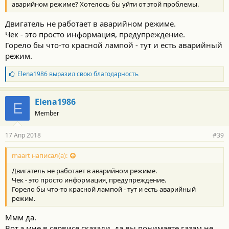
аварийном режиме? Хотелось бы уйти от этой проблемы.
Двигатель не работает в аварийном режиме.
Чек - это просто информация, предупреждение.
Горело бы что-то красной лампой - тут и есть аварийный
режим.
Б
Elena1986
выразил свою благодарность
л
а
г
Elena1986
E
о
Member
д
а
р
17 Апр 2018
#39
н
о
с
maart написал(а):
т
Двигатель не работает в аварийном режиме.
и
:
Чек - это просто информация, предупреждение.
Горело бы что-то красной лампой - тут и есть аварийный
режим.
Ммм да.
Вот,а мне в сервисе сказали ,да вы понимаете,газам не