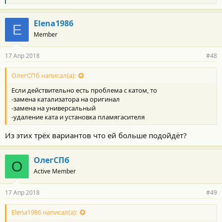
л
а
г
Elena1986
E
о
Member
д
а
р
17 Апр 2018
#48
н
о
с
ОлегСПб написал(а):
т
Если действительно есть проблема с катом, то
и
:
-замена катализатора на оригинал
-замена на универсальный
-удаление ката и установка пламягасителя
Из этих трёх вариантов что ей больше подойдёт?
ОлегСПб
О
Active Member
17 Апр 2018
#49
Elena1986 написал(а):