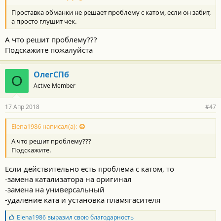
Проставка обманки не решает проблему с катом, если он забит,
а просто глушит чек.
А что решит проблему???
Подскажите пожалуйста
ОлегСПб
О
Active Member
17 Апр 2018
#47
Elena1986 написал(а):
А что решит проблему???
Подскажите.
Если действительно есть проблема с катом, то
-замена катализатора на оригинал
-замена на универсальный
-удаление ката и установка пламягасителя
Б
Elena1986
выразил свою благодарность