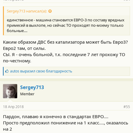
Sergey713 написал(а):
единственное - машина становится ЕВРО-3 по составу вредных
примесей в выхлопе, но сейчас ТО проходят по-моему только
больные....
Каким образом ДВС без катализатора может быть Евро3?
Евро2 там, от силы.
СЫ. Я - очень больной, т.к. последние 7 лет прохожу ТО
по-честному.
Б
autos
выразил свою благодарность
л
а
г
Sergey713
о
Member
д
а
р
18 Апр 2018
#55
н
о
Пардон, плаваю я конечно в стандартах ЕВРО....
с
Просто предположил понижение на 1 класс...., оказалось
т
и
на 2
: