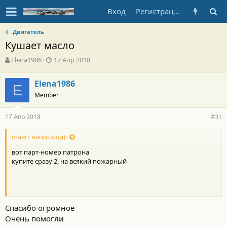
Вход
Регистрация
Двигатель
Кушает масло
А
Д
Elena1986
17 Апр 2018
в
а
т
т
Elena1986
о
E
а
Member
р
н
т
а
е
ч
17 Апр 2018
#31
м
а
ы
л
maart написал(а):
а
вот парт-номер патрона
купите сразу 2, на всякий пожарный
Спасибо огромное
Очень помогли