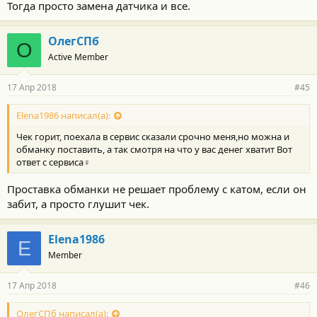
Тогда просто замена датчика и все.
ОлегСПб
О
Active Member
17 Апр 2018
#45
Elena1986 написал(а):
Чек горит, поехала в сервис сказали срочно меня,но можна и
обманку поставить, а так смотря на что у вас денег хватит Вот
ответ с сервиса‍♀️
Проставка обманки не решает проблему с катом, если он
забит, а просто глушит чек.
Elena1986
E
Member
17 Апр 2018
#46
ОлегСПб написал(а):