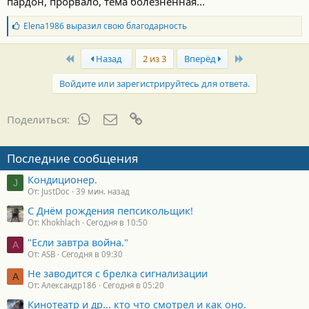
пардон, прорвало, тема болезненная...
Б
Elena1986
выразил свою благодарность
л
а
First
Last
г
Назад
2 из 3
Вперёд
о
д
Войдите или зарегистрируйтесь для ответа.
а
р
н
WhatsApp
Электронная почта
Ссылка
Поделиться:
о
с
т
Последние сообщения
и
:
Кондиционер.
J
От: JustDoc
39 мин. назад
С Днём рождения пепсикольщик!
От: Khokhlach
Сегодня в 10:50
"Если завтра война."
A
От: ASB
Сегодня в 09:30
Не заводится с брелка сигнализации
А
От: Александр186
Сегодня в 05:20
Кинотеатр и др... кто что смотрел и как оно.