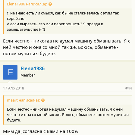
Elena1986 написал(а):
Я не знаю есть ли смысл, как бы не сталкивалась с этим так
серьёзно.
А если вырезать его или перепрошить? Я правда в
замешательстве (((((
Если честно - никогда не думал машину обманывать. Я с
ней честно и она со мной так же. Боюсь, обманете -
потом мучиться будете.
Elena1986
E
Member
17 Апр 2018
#44
maart написал(а):
Если честно - никогда не думал машину обманывать. Я с ней
честно и она со мной так же. Боюсь, обманете - потом мучиться
будете.
Ммм да ,согласна с Вами на 100%