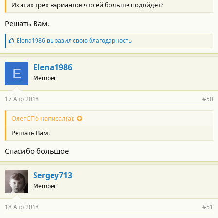
Из этих трёх вариантов что ей больше подойдёт?
Решать Вам.
Б
Elena1986
выразил свою благодарность
л
а
г
Elena1986
E
о
Member
д
а
р
17 Апр 2018
#50
н
о
с
ОлегСПб написал(а):
т
Решать Вам.
и
:
Спасибо большое
Sergey713
Member
18 Апр 2018
#51