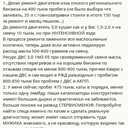
1. Делал ремонт двигателя изза плохого регионального
бензина на 400 тыкм пробега (не было выбора что
заливать, 35 л с говнозаправки стоили в итоге 150 тыр
за ремонт и месяц пешком...)
До ремонта двигатель 3,0 кушал как и у Вас 1,5-2,0 л на
смену 10 тыкм, но при ИНТЕНСИВНОЙ езде.
В процессе ремонта заменили все маслосьемные
колпачки, теперь даже если активно педалирую
расход масла 500-600 граммов на смену.
Ресурс ДВС 3,0 1MZ-FE при своевременной смене масла,
отсутствии перегревов и на хорошем бензине по
отзывам спецов не менее 800-900 тыкм, причем Камри с
нашим ДВС я сам видел в РЖД разьездные с пробегом
800-850 тыкм без проблем с ДВС и АКПП.
2. У меня сейчас пробег 475 тыкм, каты в порядке, менял
только одну лямбду. Наши катализаторы конструктивно
имеют большие дырки и практически не забиваются,
больше похоже на развод СТЕРВИСМЕНОФ. Попробуйте
найти спеца именно по катам и сделать реальную
диагностику, может имеет смысл отправить туда
МУЖИКА знакомого, а не красавицу, которую видимо так