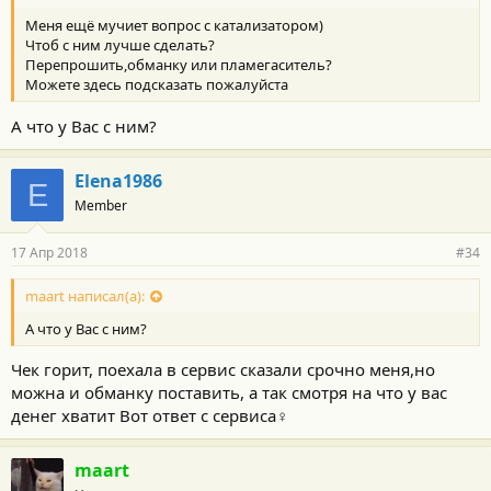
Меня ещё мучиет вопрос с катализатором)
Чтоб с ним лучше сделать?
Перепрошить,обманку или пламегаситель?
Можете здесь подсказать пожалуйста
А что у Вас с ним?
Elena1986
E
Member
17 Апр 2018
#34
maart написал(а):
А что у Вас с ним?
Чек горит, поехала в сервис сказали срочно меня,но
можна и обманку поставить, а так смотря на что у вас
денег хватит Вот ответ с сервиса‍♀️
maart