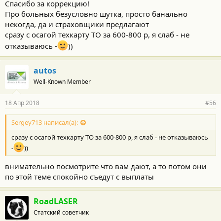
Спасибо за коррекцию!
Про больных безусловно шутка, просто банально
некогда, да и страховщики предлагают
сразу с осагой техкарту ТО за 600-800 р, я слаб - не
отказываюсь -
))
autos
Well-Known Member
18 Апр 2018
#56
Sergey713 написал(а):
сразу с осагой техкарту ТО за 600-800 р, я слаб - не отказываюсь
-
))
внимательно посмотрите что вам дают, а то потом они
по этой теме спокойно съедут с выплаты
RoadLASER
Статский советчик