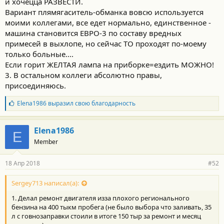
и хочецца РАЗВЕСТИ.
Вариант плямягаситель-обманка вовсю используется
моими коллегами, все едет нормально, единственное -
машина становится ЕВРО-3 по составу вредных
примесей в выхлопе, но сейчас ТО проходят по-моему
только больные....
Если горит ЖЕЛТАЯ лампа на приборке=ездить МОЖНО!
3. В остальном коллеги абсолютно правы,
присоединяюсь.
Б
Elena1986
выразил свою благодарность
л
а
г
Elena1986
E
о
Member
д
а
р
18 Апр 2018
#52
н
о
с
Sergey713 написал(а):
т
1. Делал ремонт двигателя изза плохого регионального
и
:
бензина на 400 тыкм пробега (не было выбора что заливать, 35
л с говнозаправки стоили в итоге 150 тыр за ремонт и месяц