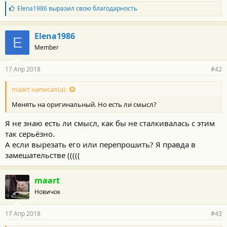
Б
Elena1986
выразил свою благодарность
л
а
г
Elena1986
E
о
Member
д
а
р
17 Апр 2018
#42
н
о
с
maart написал(а):
т
Менять на оригинальный. Но есть ли смысл?
и
:
Я не знаю есть ли смысл, как бы не сталкивалась с этим
так серьёзно.
А если вырезать его или перепрошить? Я правда в
замешательстве (((((
maart
Новичок
17 Апр 2018
#43