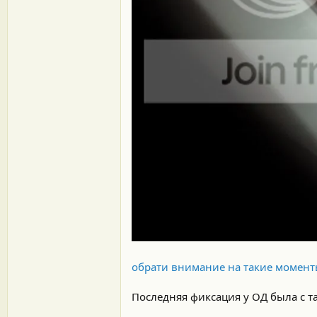
обрати внимание на такие моменты
Последняя фиксация у ОД была с т