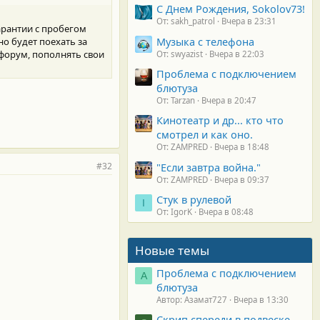
С Днем Рождения, Sokolov73!
От: sakh_patrol
Вчера в 23:31
гарантии с пробегом
Музыка с телефона
но будет поехать за
 форум, пополнять свои
От: swyazist
Вчера в 22:03
Проблема с подключением
блютуза
От: Tarzan
Вчера в 20:47
Кинотеатр и др... кто что
смотрел и как оно.
От: ZAMPRED
Вчера в 18:48
#32
"Если завтра война."
От: ZAMPRED
Вчера в 09:37
Стук в рулевой
I
От: IgorK
Вчера в 08:48
Новые темы
Проблема с подключением
А
блютуза
Автор: Азамат727
Вчера в 13:30
Скрип спереди в подвеске.