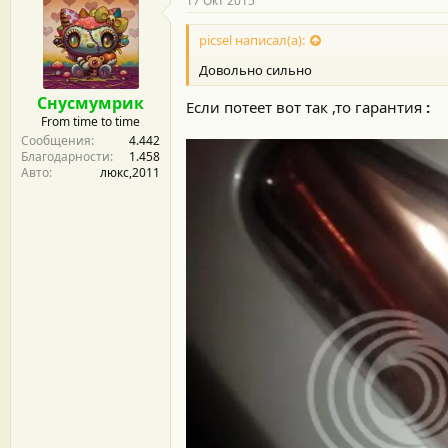
17 Окт 2015
picsel написал(а):
Довольно сильно
Снусмумрик
Если потеет вот так ,то гарантия
:
From time to time
Сообщения
4.442
Благодарности
1.458
Авто
люкс,2011