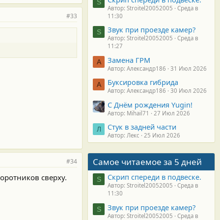
S
Автор: Stroitel20052005
Среда в
#33
11:30
Звук при проезде камер?
S
Автор: Stroitel20052005
Среда в
11:27
Замена ГРМ
А
Автор: Александр186
31 Июл 2026
Буксировка гибрида
А
Автор: Александр186
30 Июл 2026
С Днём рождения Yugin!
Автор: Mihail71
27 Июл 2026
Стук в задней части
Л
Автор: Лекс
25 Июл 2026
Самое читаемое за 5 дней
#34
Скрип спереди в подвеске.
оротников сверху.
S
Автор: Stroitel20052005
Среда в
11:30
Звук при проезде камер?
S
Автор: Stroitel20052005
Среда в