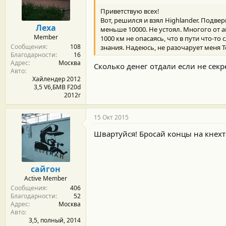
м
а
ы
л
Приветствую всех!
а
Вот, решился и взял Highlander. Подвер
Леха
меньше 10000. Не устоял. Многого от ав
Member
1000 км не опасаясь, что в пути что-т
Сообщения
108
знания. Надеюсь, не разочарует меня T
Благодарности
16
Адрес
Москва
Сколько денег отдали если не секре
Авто
Хайлендер 2012
3,5 V6,БМВ F20d
2012г
15 Окт 2015
Швартуйся! Бросай концы на кнехт
сайгон
Active Member
Сообщения
406
Благодарности
52
Адрес
Москва
Авто
3,5, полный, 2014