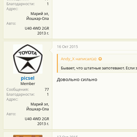
Благодарности
1
Адрес
Марий эл,
Йошкар-Ола
Авто
U40 4WD 2GR
2013 г.
16 Окт 2015
Andy_X написал(а):
Бывает, что штатные запотевают. Если 
picsel
Довольно сильно
Member
Сообщения
77
Благодарности
1
Адрес
Марий эл,
Йошкар-Ола
Авто
U40 4WD 2GR
2013 г.