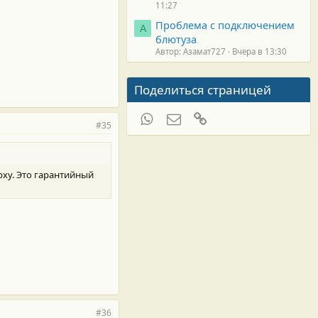
11:27
Проблема с подключением
А
блютуза
Автор: Азамат727
Вчера в 13:30
Поделиться страницей
WhatsApp
Электронная почта
Ссылка
#35
рху. Это гарантийный
#36