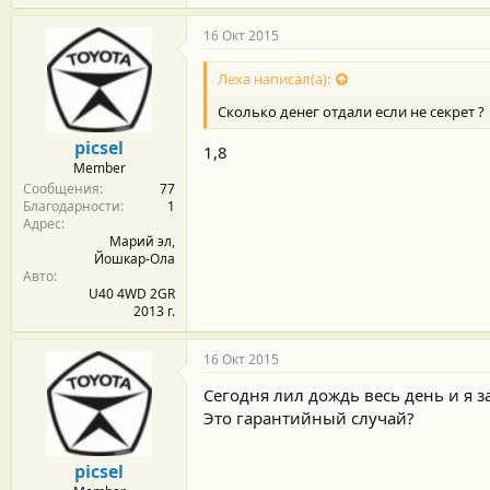
16 Окт 2015
Леха написал(а):
Сколько денег отдали если не секрет ?
picsel
1,8
Member
Сообщения
77
Благодарности
1
Адрес
Марий эл,
Йошкар-Ола
Авто
U40 4WD 2GR
2013 г.
16 Окт 2015
Сегодня лил дождь весь день и я 
Это гарантийный случай?
picsel