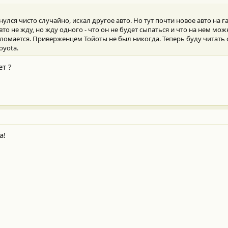
нулся чисто случайно, искал другое авто. Но тут почти новое авто на 
то не жду, но жду одного - что он не будет сыпаться и что на нем мож
о сломается. Приверженцем Тойоты не был никогда. Теперь буду читать
oyota.
т ?
а!