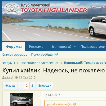
Форумы
Реклама
Что нового?
Пользователи
Список форумов
Поиск сообщений
Форумы
Разрешите представиться!
Купил хайлик. Надеюсь, не пожалею
А
Д
picsel
14 Окт 2015
в
а
Назад
1
2
3
Вперёд
т
т
о
а
р
н
15 Окт 2015
т
а
е
ч
picsel написал(а):