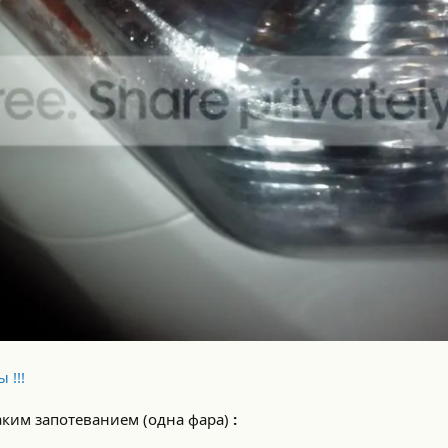
 !!!
аким запотеванием (одна фара)
: