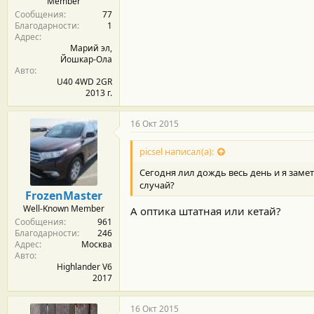
Member
Сообщения
77
Благодарности
1
Адрес
Марий эл,
Йошкар-Ола
Авто
U40 4WD 2GR
2013 г.
16 Окт 2015
picsel написал(а):
Сегодня лил дождь весь день и я заме
случай?
FrozenMaster
Well-Known Member
А оптика штатная или кетай?
Сообщения
961
Благодарности
246
Адрес
Москва
Авто
Highlander V6
2017
16 Окт 2015