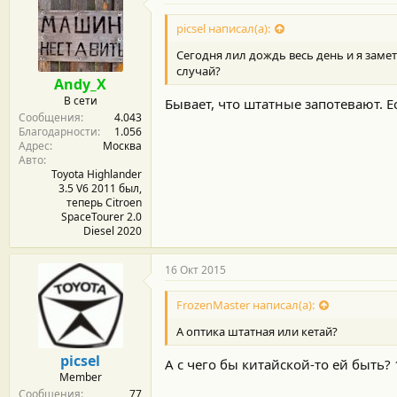
picsel написал(а):
Сегодня лил дождь весь день и я заме
случай?
Andy_X
В сети
Бывает, что штатные запотевают. Е
Сообщения
4.043
Благодарности
1.056
Адрес
Москва
Авто
Toyota Highlander
3.5 V6 2011 был,
теперь Citroen
SpaceTourer 2.0
Diesel 2020
16 Окт 2015
FrozenMaster написал(а):
А оптика штатная или кетай?
picsel
А с чего бы китайской-то ей быть?
Member
Сообщения
77