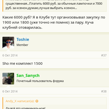
:
существенная...Платить 6000 руб. за обычные лампочки и 7000
руб. за ксенон,думаю,лучше выбрать ксенон...
Какие 6000 руб? Я в Клубе тут организовывал закупку по
1900 или 1800 (уже точно не помню) за пару. Куча
клубней отоварилась.
Toshie
Member
6 Окт 2014
#37
Sho me комплект 1500
San_Sanych
Почетный пользователь форума
6 Окт 2014
#38
Andy_X написал(а):
Да всё это криминальное!