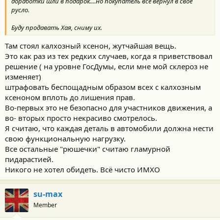
доработки шли в подарок....но покупатель все вернул в свое
русло.
Буду продавать Хая, сниму их.
Там стоял калхозный ксенон, жутчайшая вещь.
Это как раз из тех редких случаев, когда я приветствовал
решение ( на уровне ГосДумы, если мне мой склероз не
изменяет)
штрафовать беспощадным образом всех с калхозным
ксеноном вплоть до лишения прав.
Во-первых это не безопасно для участников движения, а
во- вторых просто некрасиво смотрелось.
Я считаю, что каждая деталь в автомобили должна нести
свою функциональную нагрузку.
Все остальные "рюшечки" считаю гламурной
пидарастией.
Никого не хотел обидеть. Всё чисто ИМХО
su-max
Member