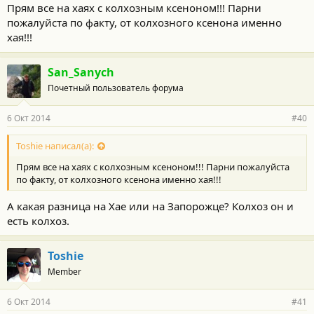
о
Прям все на хаях с колхозным ксеноном!!! Парни
с
пожалуйста по факту, от колхозного ксенона именно
т
и
хая!!!
:
San_Sanych
Почетный пользователь форума
6 Окт 2014
#40
Toshie написал(а):
Прям все на хаях с колхозным ксеноном!!! Парни пожалуйста
по факту, от колхозного ксенона именно хая!!!
А какая разница на Хае или на Запорожце? Колхоз он и
есть колхоз.
Toshie
Member
6 Окт 2014
#41