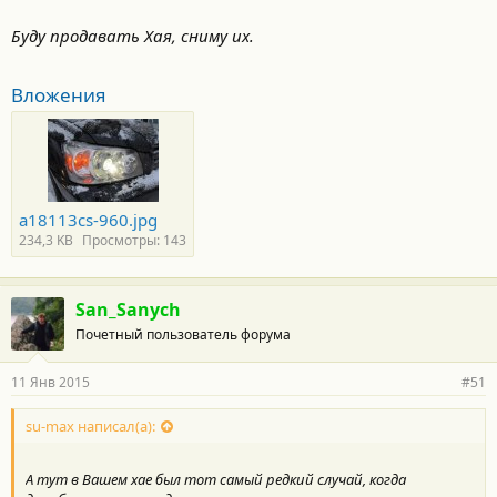
Буду продавать Хая, сниму их.
Вложения
a18113cs-960.jpg
234,3 KB
Просмотры: 143
San_Sanych
Почетный пользователь форума
11 Янв 2015
#51
su-max написал(а):
А тут в Вашем хае был тот самый редкий случай, когда