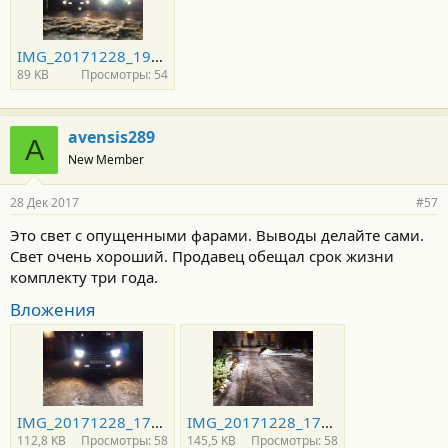
IMG_20171228_193557 — копия.jpg
89 KB
Просмотры: 54
avensis289
A
New Member
28 Дек 2017
#57
Это свет с опущенными фарами. Выводы делайте сами.
Свет очень хороший. Продавец обещал срок жизни
комплекту три года.
Вложения
IMG_20171228_175742 — копия.jpg
IMG_20171228_175751 — копия.jpg
112,8 KB
Просмотры: 58
145,5 KB
Просмотры: 58