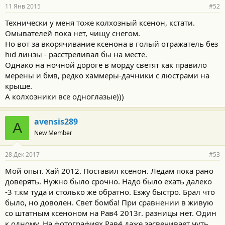
11 Янв 2015
#52
Технически у меня тоже колхозный ксенон, кстати.
Омывателей пока нет, чищу снегом.
Но вот за вкорячивание ксенона в голый отражатель без
hid линзы - расстреливал бы на месте.
Однако на ночной дороге в морду светят как правило
мерены и бмв, редко хаммеры-дачники с люстрами на
крыше.
А колхозники все одноглазые)))
avensis289
A
New Member
28 Дек 2017
#53
Мой опыт. Хай 2012. Поставил ксенон. Ледам пока рано
доверять. Нужно было срочно. Надо было ехать далеко
-3 т.км туда и столько же обратно. Езжу быстро. Брал что
было, но доволен. Свет бомба! При сравнении в живую
со штатным ксеноном на Рав4 2013г. разницы нет. Один
к одному. На фотографиях Рав4 даже засвечивает чуть