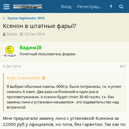
Вход
Регистрация
Toyota-Highlander 2010
Ксенон в штатные фары!?
А
Д
Toshie
13 Сен 2014
в
а
т
т
Вадим28
о
а
Почетный пользователь форума
р
н
т
а
е
ч
6 Окт 2014
#31
м
а
ы
л
Andy_X написал(а):
а
Я выбрал обычные лампы. 6000 р. были потрачены, т.к. я успел
сменить 6 ламп. Два раза на ближний и один раз в
противотуманках. А ксенон будет стоит 30-40 тысяч, т.к. без
замены линз и установки омывателя - это издевательство над
встречкой.
Мне предлагали замену линз с установкой Ксенона за
22000 руб у официалов, но типа, без гарантии. Так как по