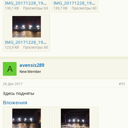
IMG_20171228_193511 — копия.jpg
IMG_20171228_193516 — копия.jpg
130,1 KB
Просмотры: 63
130,7 KB
Просмотры: 60
IMG_20171228_193530_HHT — копия.jpg
123,9 KB
Просмотры: 60
avensis289
A
New Member
28 Дек 2017
#55
Здесь подняты
Вложения