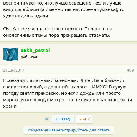
воспринимает то, что лучше освещено - если лучше
видишь вблизи (а именно так настроена туманка), то
хуже видишь вдали.
СЫ. Как же я устал от этого колхоза. Полагаю, на
онологичные темы пора прекращать отвечать.
sakh_patrol
робинзон
29 Дек 2017
#59
Проездил с штатными ксенонами 9 лет. Был ближний
свет ксеноновый, а дальний - галоген. ИМХО! В сухую
погоду светят прекрасно, но если дождь или просто
морось и все вокруг мокро - то не видно,практически ни
хрена.
First
Назад
2 из 2
Войдите или зарегистрируйтесь для ответа.