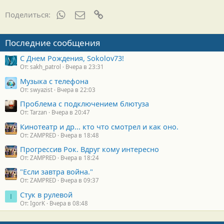
WhatsApp
Электронная почта
Ссылка
Поделиться:
Последние сообщения
С Днем Рождения, Sokolov73!
От: sakh_patrol
Вчера в 23:31
Музыка с телефона
От: swyazist
Вчера в 22:03
Проблема с подключением блютуза
От: Tarzan
Вчера в 20:47
Кинотеатр и др... кто что смотрел и как оно.
От: ZAMPRED
Вчера в 18:48
Прогрессив Рок. Вдруг кому интересно
От: ZAMPRED
Вчера в 18:24
"Если завтра война."
От: ZAMPRED
Вчера в 09:37
Стук в рулевой
I
От: IgorK
Вчера в 08:48