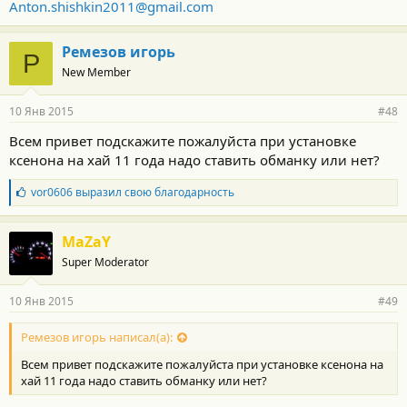
Anton.shishkin2011@gmail.com
Ремезов игорь
Р
New Member
10 Янв 2015
#48
Всем привет подскажите пожалуйста при установке
ксенона на хай 11 года надо ставить обманку или нет?
Б
vor0606
выразил свою благодарность
л
а
г
MaZaY
о
Super Moderator
д
а
р
10 Янв 2015
#49
н
о
с
Ремезов игорь написал(а):
т
Всем привет подскажите пожалуйста при установке ксенона на
и
:
хай 11 года надо ставить обманку или нет?