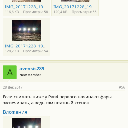
IMG_20171228_193658 — копия.jpg
IMG_20171228_193709 — копия.jpg
116,6 KB
Просмотры: 58
120,4 KB
Просмотры: 55
IMG_20171228_193714 — копия.jpg
128,2 KB
Просмотры: 54
avensis289
A
New Member
28 Дек 2017
#56
Если снимать ниже у Рав4 первого начинают фары
засвечивать, а ведь там штатный ксенон
Вложения