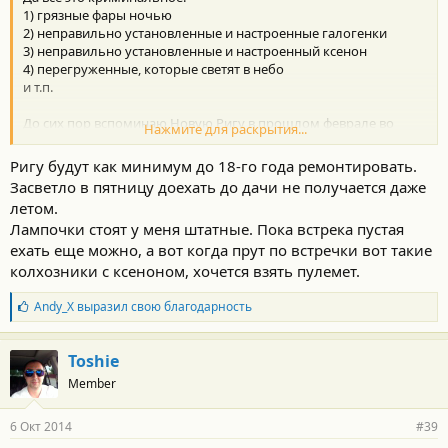
1) грязные фары ночью
2) неправильно установленные и настроенные галогенки
3) неправильно установленные и настроенный ксенон
4) перегруженные, которые светят в небо
и т.п.
До сих пор вспоминаю Новую Ригу в прошлом феврале во
Нажмите для раскрытия...
время ремонта. Там не было разметки, не было разделителей,
не было освещения, едут все 100+. И сразу видно тех, кому очки
Ригу будут как минимум до 18-го года ремонтировать.
нужно прописывать. Шпарят, что аж круги в глазах остаются.
Засветло в пятницу доехать до дачи не получается даже
летом.
Я больше не буду растекаться мыслью по древу, но посыл
Лампочки стоят у меня штатные. Пока встрека пустая
думаю ясен.
ехать еще можно, а вот когда прут по встречки вот такие
колхозники с ксеноном, хочется взять пулемет.
Б
Andy_X
выразил свою благодарность
л
а
г
Toshie
о
Member
д
а
р
6 Окт 2014
#39
н