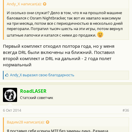
Andy_X написал(а):
И сколько они служат? Дело в том, что я на прошлой машине
баловался с Osram Nightbracker, так вот их хватало максимум
на три месяца, потом все с периодичностью в несколько дней
перегорали. Потратил тысяч шесть на эти игры, потом вернул
штатные лапочки и катался с ними до продажи.
Первый комплект отходил полтора года, но у меня
всегда DRL были включены на ближний. Поставил
второй комплект и DRL на дальний - 2 года полет
нормальный
Б
Andy_X
выразил свою благодарность
л
а
г
RoadLASER
о
Статский советчик
д
а
р
6 Окт 2014
#36
н
о
с
Вадим28 написал(а):
т
Я поставил себе ксенон MTF,без замены линз...Разница
и