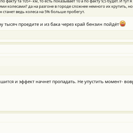
о факту та 105+- км, то есть показывает 10 а по факту 9,5 будет. И тут я
ими колесами? да на разгоне в городе сложнее немного их крутить, но 
 станет ведь колеса на 5% больше пробегут.
у тысяч проедите и из бака через край бензин пойдёт
шится и эффект начнет пропадать. Не упустить момент- во