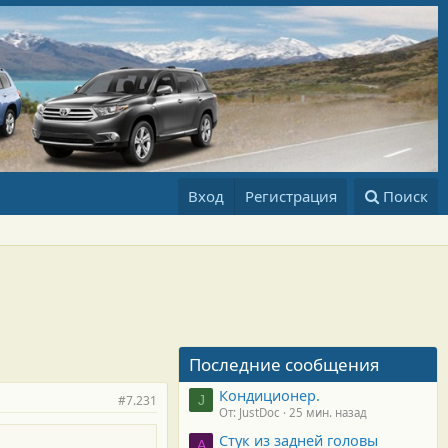
Вход
Регистрация
Поиск
Последние сообщения
Кондиционер.
#7.231
J
От: JustDoc
25 мин. назад
Стук из задней головы
A