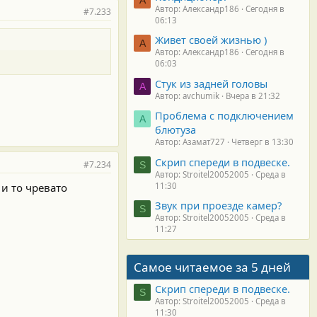
Автор: Александр186
Сегодня в
#7.233
06:13
Живет своей жизнью )
А
Автор: Александр186
Сегодня в
06:03
Стук из задней головы
A
Автор: avchumik
Вчера в 21:32
Проблема с подключением
А
блютуза
Автор: Азамат727
Четверг в 13:30
Скрип спереди в подвеске.
#7.234
S
Автор: Stroitel20052005
Среда в
 и то чревато
11:30
Звук при проезде камер?
S
Автор: Stroitel20052005
Среда в
11:27
Самое читаемое за 5 дней
Скрип спереди в подвеске.
S
Автор: Stroitel20052005
Среда в
11:30