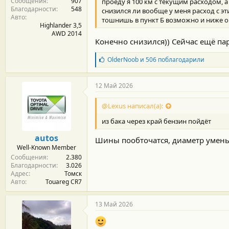
Сообщения
907
проеду я 100 км с текущим расходом, а п
Благодарности
548
снизился ли вообще у меня расход с эт
Авто
тошнишь в пункт Б возможно и ниже он
Highlander 3,5
AWD 2014
Конечно снизился)) Сейчас ещё пар
Б
OlderNoob
и
506
поблагодарили
л
а
г
12 Май 2026
о
д
@Lexus написал(а):
а
р
из бака через край бензин пойдёт
н
о
autos
Шины пообточатся, диаметр умень
с
Well-Known Member
т
Сообщения
2.380
и
Благодарности
3.026
:
Адрес
Томск
Авто
Touareg CR7
13 Май 2026