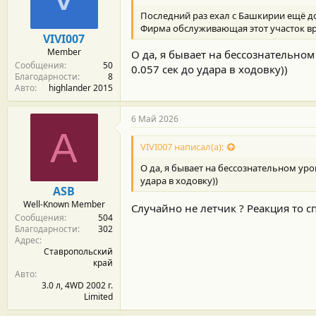
м
а
ы
л
Последний раз ехал с Башкирии ещё до
а
Фирма обслуживающая этот участок вр
VIVI007
Member
О да, я бывает на бессознательно
Сообщения
50
0.057 сек до удара в ходовку))
Благодарности
8
Авто
highlander 2015
6 Май 2026
A
VIVI007 написал(а):
О да, я бывает на бессознательном уро
удара в ходовку))
ASB
Well-Known Member
Случайно не летчик ? Реакция то 
Сообщения
504
Благодарности
302
Адрес
Ставропольский
край
Авто
3.0 л, 4WD 2002 г.
Limited