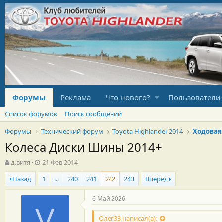
Форумы
Реклама
Что нового?
Пользователи
Список форумов
Поиск сообщений
Форумы
Технический форум
Toyota Highlander 2014
Ходовая
Колеса Диски Шины 2014+
А
Д
д.витя
21 Фев 2014
в
а
Назад
1
…
240
241
242
243
Вперёд
т
т
о
а
р
н
6 Май 2026
т
а
V
е
ч
Олег33 написал(а):