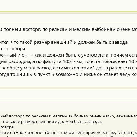
0 полный восторг, по рельсам и мелким выбоинам очень мя
тся, что такой размер внешний и должен быть с завода.
тно говоря.
енный и он +- как и должен быть с учетом лета, причем ест
им расходом, а по факту та 105+- км, то есть показывает 10 а
ли вообще у меня расход с этими колесами? да на разгоне в 
когда тошнишь в пункт Б возможно и ниже он станет ведь к
лный восторг, по рельсам и мелким выбоинам очень мягко, лежачие т
 что такой размер внешний и должен быть с завода.
 говоря.
й и он +- как и должен быть с учетом лета, причем есть ведь нюанс, 