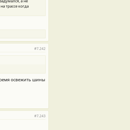
 задумался, а не
на трассе когда
#7.242
время освежить шины
#7.243