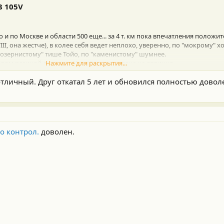
8 105V
 и по Москве и области 500 еще... за 4 т. км пока впечатления положи
II, она жестче), в колее себя ведет неплохо, уверенно, по "мокрому" 
озернистому" тише Тойо, по "каменистому" шумнее.
лом резиной доволен. Цена/качество пока на отлично.
Нажмите для раскрытия...
отличный. Друг откатал 5 лет и обновился полностью доволе
о контрол.
доволен.