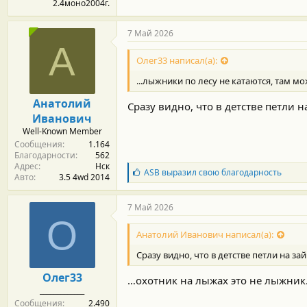
2.4моно2004г.
7 Май 2026
А
Олег33 написал(а):
...лыжники по лесу не катаются, там мо
Анатолий
Сразу видно, что в детстве петли н
Иванович
Well-Known Member
Сообщения
1.164
Благодарности
562
Адрес
Нск
Б
ASB
выразил свою благодарность
Авто
3.5 4wd 2014
л
а
г
7 Май 2026
о
О
д
Анатолий Иванович написал(а):
а
р
Сразу видно, что в детстве петли на зай
н
о
Олег33
…охотник на лыжах это не лыжник
с
_____________
т
Сообщения
2.490
и