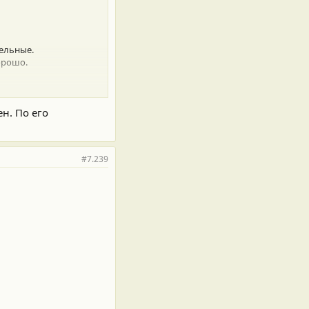
тельные.
хорошо.
н. По его
#7.239