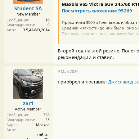
Maxxis VS5 Victra SUV 245/60 R1
Student-SA
Посмотреть вложение 95269
New Member
Сообщения
16
Прокатился 3500 в Геленджик и обратно
Благодарности
0
Средней мягкости (до них была Тойо STI
Авто
3.5,4AWD,2014
По шуму средние, по гладкому и "мелк
Посмотрим сколько продержится...в це
На Тойо были куплены в 19-м году...
Второй год на этой резине. Полет 
рекомендации и ставил.
9 Май 2026
приобрел и поставил
Джиславед эк
zar1
Active Member
Сообщения
338
Благодарности
35
Адрес
Москва
Авто
тойота