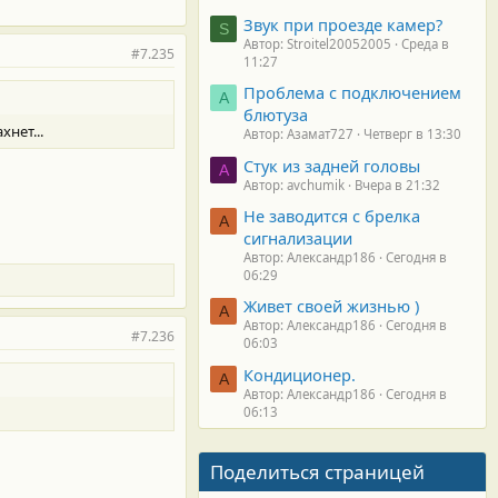
Звук при проезде камер?
S
Автор: Stroitel20052005
Среда в
#7.235
11:27
Проблема с подключением
А
блютуза
хнет...
Автор: Азамат727
Четверг в 13:30
Стук из задней головы
A
Автор: avchumik
Вчера в 21:32
Не заводится с брелка
А
сигнализации
Автор: Александр186
Сегодня в
06:29
Живет своей жизнью )
А
Автор: Александр186
Сегодня в
#7.236
06:03
Кондиционер.
А
Автор: Александр186
Сегодня в
06:13
Поделиться страницей