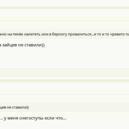
жно на пенёк налететь или в берлогу провалиться...и то и то чревато па
а зайцев не ставили))
цев не ставили))
… у меня снегоступы если что…