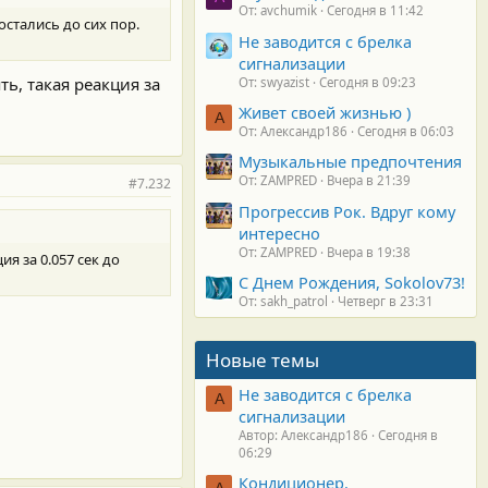
От: avchumik
Сегодня в 11:42
стались до сих пор.
Не заводится с брелка
сигнализации
ь, такая реакция за
От: swyazist
Сегодня в 09:23
Живет своей жизнью )
А
От: Александр186
Сегодня в 06:03
Музыкальные предпочтения
От: ZAMPRED
Вчера в 21:39
#7.232
Прогрессив Рок. Вдруг кому
интересно
От: ZAMPRED
Вчера в 19:38
я за 0.057 сек до
С Днем Рождения, Sokolov73!
От: sakh_patrol
Четверг в 23:31
Новые темы
Не заводится с брелка
А
сигнализации
Автор: Александр186
Сегодня в
06:29
Кондиционер.
А