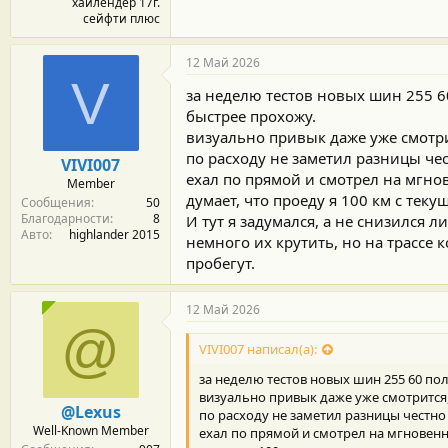
хайлендер 17г.
сейфти плюс
12 Май 2026
V
за неделю тестов новых шин 255 6
быстрее прохожу.
визуально привык даже уже смотри
по расходу не заметил разницы чес
VIVI007
ехал по прямой и смотрел на мгнов
Member
думает, что проеду я 100 км с текущ
Сообщения
50
Благодарности
8
И тут я задумался, а не снизился 
Авто
highlander 2015
немного их крутить, но на трассе 
пробегут.
12 Май 2026
@
VIVI007 написал(а):
за неделю тестов новых шин 255 60 по
визуально привык даже уже смотрится,
@Lexus
по расходу не заметил разницы честно
Well-Known Member
ехал по прямой и смотрел на мгновенны