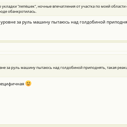
 укладки "лепёшек", ночные впечатления от участка по моей области о
оде обанкротилась.
м уровне за руль машину пытаюсь над голдобиной приподнят
вне за руль машину пытаюсь над голдобиной приподнять, такая реакци
специфичная