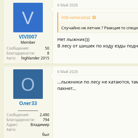
6 Май 2026
V
ASB написал(а):
Случайно не летчик ? Реакция то спе
VIVI007
Нет лыжник)))
Member
В лесу от шишек по ходу езды под
Сообщения
50
Благодарности
8
Авто
highlander 2015
6 Май 2026
О
...лыжники по лесу не катаются, та
пахнет...
Олег33
_____________
Сообщения
2.490
Благодарности
794
Адрес
Владимир
Авто
был