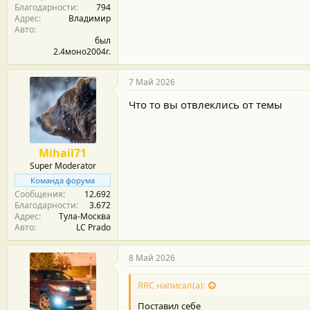
Благодарности
794
:
Адрес
Владимир
Авто
был
2.4моно2004г.
7 Май 2026
Что то вы отвлеклись от темы
Mihail71
Super Moderator
Команда форума
Сообщения
12.692
Благодарности
3.672
Адрес
Тула-Москва
Авто
LC Prado
8 Май 2026
RRC написал(а):
Поставил себе