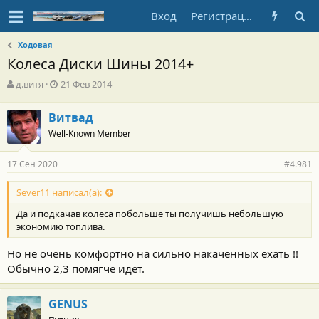
Вход
Регистрация
Ходовая
Колеса Диски Шины 2014+
А
Д
д.витя
21 Фев 2014
в
а
т
т
Витвад
о
а
Well-Known Member
р
н
т
а
е
ч
17 Сен 2020
#4.981
м
а
ы
л
Sever11 написал(а):
а
Да и подкачав колёса побольше ты получишь небольшую
экономию топлива.
Но не очень комфортно на сильно накаченных ехать !!
Обычно 2,3 помягче идет.
GENUS