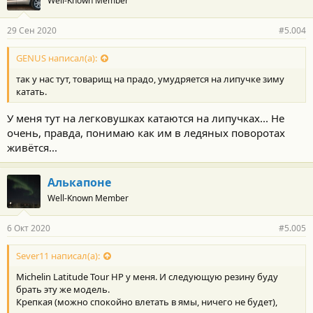
Well-Known Member
29 Сен 2020
#5.004
GENUS написал(а):
так у нас тут, товарищ на прадо, умудряется на липучке зиму
катать.
У меня тут на легковушках катаются на липучках... Не
очень, правда, понимаю как им в ледяных поворотах
живётся...
Алькапоне
Well-Known Member
6 Окт 2020
#5.005
Sever11 написал(а):
Michelin Latitude Tour HP у меня. И следующую резину буду
брать эту же модель.
Крепкая (можно спокойно влетать в ямы, ничего не будет),