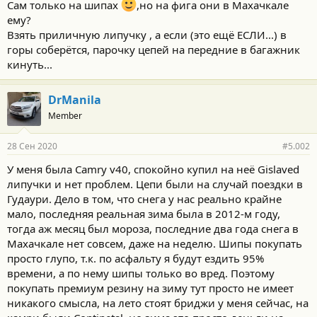
Сам только на шипах
,но на фига они в Махачкале
ему?
Взять приличную липучку , а если (это ещё ЕСЛИ...) в
горы соберётся, парочку цепей на передние в багажник
кинуть...
DrManila
Member
28 Сен 2020
#5.002
У меня была Camry v40, спокойно купил на неё Gislaved
липучки и нет проблем. Цепи были на случай поездки в
Гудаури. Дело в том, что снега у нас реально крайне
мало, последняя реальная зима была в 2012-м году,
тогда аж месяц был мороза, последние два года снега в
Махачкале нет совсем, даже на неделю. Шипы покупать
просто глупо, т.к. по асфальту я будут ездить 95%
времени, а по нему шипы только во вред. Поэтому
покупать премиум резину на зиму тут просто не имеет
никакого смысла, на лето стоят бриджи у меня сейчас, на