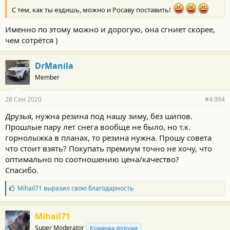
С тем, как ты ездишь, можно и Росаву поставить!
Именно по этому можно и дорогую, она сгниет скорее,
чем сотрётся )
DrManila
Member
28 Сен 2020
#4.994
Друзья, нужна резина под нашу зиму, без шипов.
Прошлые пару лет снега вообще не было, но т.к.
горнолыжка в планах, то резина нужна. Прошу совета
что стоит взять? Покупать премиум точно не хочу, что
оптимально по соотношению цена/качество?
Спасибо.
Б
Mihail71
выразил свою благодарность
л
а
г
Mihail71
о
Super Moderator
Команда форума
д