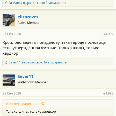
Б
DrManila
выразил свою благодарность
л
а
г
elizaroves
о
Active Member
д
а
р
28 Сен 2020
#4.997
н
о
Кроилово ведёт к попадалову, такая вроде пословица
с
есть, утверждённая жизнью. Только шипы, только
т
и
хардкор
:
Б
Sever11
выразил свою благодарность
л
а
г
Sever11
о
Well-Known Member
д
а
р
28 Сен 2020
#4.998
н
о
с
elizaroves написал(а):
т
Только шипы, только хардкор
и
: