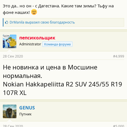
Это да.. но он - с Дагестана. Какие там зимы? Тьфу на
фоне наших!
Б
DrManila
выразил свою благодарность
л
а
г
пепсикольщик
о
Administrator
Команда форума
д
а
р
28 Сен 2020
#4.999
н
о
Не новинка и цена в Мосшине
с
т
нормальная.
и
:
Nokian Hakkapeliitta R2 SUV 245/55 R19
107R XL
GENUS
Путник
28 Сен 2020
#5.000