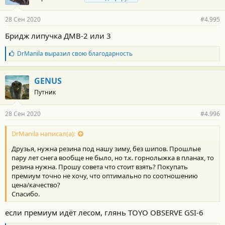
а
р
28 Сен 2020
#4.995
н
о
Бридж липучка ДМВ-2 или 3
с
т
Б
DrManila
выразил свою благодарность
и
л
:
а
г
GENUS
о
Путник
д
а
р
28 Сен 2020
#4.996
н
о
с
DrManila написал(а):
т
Друзья, нужна резина под нашу зиму, без шипов. Прошлые
и
:
пару лет снега вообще не было, но т.к. горнолыжка в планах, то
резина нужна. Прошу совета что стоит взять? Покупать
премиум точно не хочу, что оптимально по соотношению
цена/качество?
Спасибо.
если премиум идёт лесом, глянь TOYO
OBSERVE GSI-6