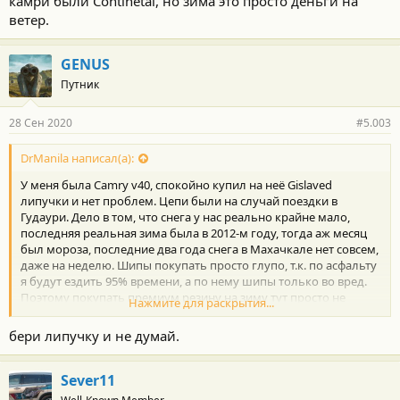
камри были Continetal, но зима это просто деньги на
ветер.
GENUS
Путник
28 Сен 2020
#5.003
DrManila написал(а):
У меня была Camry v40, спокойно купил на неё Gislaved
липучки и нет проблем. Цепи были на случай поездки в
Гудаури. Дело в том, что снега у нас реально крайне мало,
последняя реальная зима была в 2012-м году, тогда аж месяц
был мороза, последние два года снега в Махачкале нет совсем,
даже на неделю. Шипы покупать просто глупо, т.к. по асфальту
я будут ездить 95% времени, а по нему шипы только во вред.
Поэтому покупать премиум резину на зиму тут просто не
Нажмите для раскрытия...
имеет никакого смысла, на лето стоят бриджи у меня сейчас, на
камри были Continetal, но зима это просто деньги на ветер.
бери липучку и не думай.
Sever11