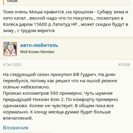
тихая.
Тоже очень Миша нравится ,на прошлом - Субару зима и
лето катал , весной надо что-то покупать , посмотрел в
Колёса даром 15600 р Латитуд НР , может скидки будут в
зиму , с трудом верится
авто-любитель
Well-Known Member
6 Окт 2020
#5.006
На следующий сезон прикупил БФ Гудрич. На днях
переобулся, потому как решил что на лысой резине
осенью небезопасно.
Проехал километров 500 примерно. Чуть шумнее
предыдущей Нокиан Блю 2. По комфорту примерно
одинаково. Колею не чувствует. В общем пока все
нормально. К концу месяца думаю будет больше
впечатлений.
Вложения