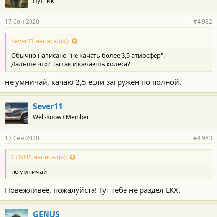
Путник
17 Сен 2020
#4.982
Sever11 написал(а):
Обычно написано "не качать более 3,5 атмосфер".
Дальше что? Ты так и качаешь колёса?
не умничай, качаю 2,5 если загружен по полной.
Sever11
Well-Known Member
17 Сен 2020
#4.983
GENUS написал(а):
не умничай
Повежливее, пожалуйста! Тут тебе не раздел ЕКХ.
GENUS