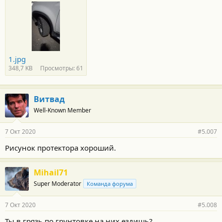
1.jpg
348,7 KB
Просмотры: 61
Витвад
Well-Known Member
7 Окт 2020
#5.007
Рисунок протектора хороший.
Mihail71
Super Moderator
Команда форума
7 Окт 2020
#5.008
Ты в грязь по грунтовке на них ездишь?