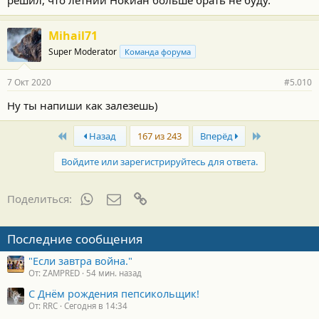
решил, что летний Нокиан больше брать не буду.
Mihail71
Super Moderator
Команда форума
7 Окт 2020
#5.010
Ну ты напиши как залезешь)
First
Last
Назад
167 из 243
Вперёд
Войдите или зарегистрируйтесь для ответа.
WhatsApp
Электронная почта
Ссылка
Поделиться:
Последние сообщения
"Если завтра война."
От: ZAMPRED
54 мин. назад
С Днём рождения пепсикольщик!
От: RRC
Сегодня в 14:34