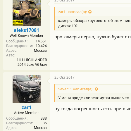
25 Окт 2017
zar1 написал(а):
камеры обзора кругового. об этом пишу
дисках 19?
aleks17081
Well-Known Member
про камеры верно, нужно будет с
Сообщения
14.551
Благодарности
10.424
Адрес
Москва
Авто
1H1 HIGHLANDER
2014 Luxe V6 был
25 Окт 2017
Sever11 написал(а):
У меня вроде клиренс чутка выше чем 
zar1
ну тогда погрешность есть при в
Active Member
Сообщения
338
Благодарности
35
Адрес
Москва