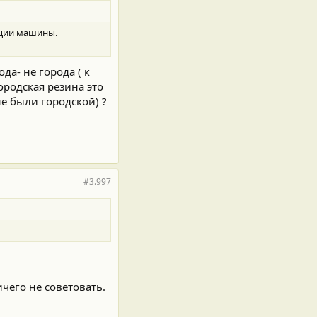
ации машины.
да- не города ( к
ородская резина это
е были городской) ?
#3.997
чего не советовать.