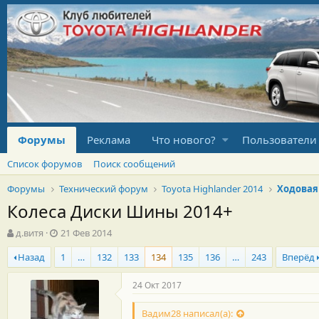
Форумы
Реклама
Что нового?
Пользователи
Список форумов
Поиск сообщений
Форумы
Технический форум
Toyota Highlander 2014
Ходовая
Колеса Диски Шины 2014+
А
Д
д.витя
21 Фев 2014
в
а
Назад
1
…
132
133
134
135
136
…
243
Вперёд
т
т
о
а
р
н
24 Окт 2017
т
а
е
ч
Вадим28 написал(а):