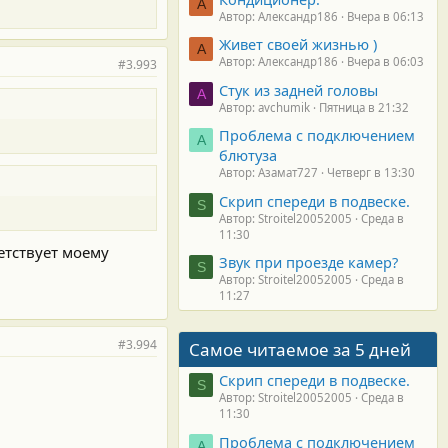
А
Автор: Александр186
Вчера в 06:13
Живет своей жизнью )
А
Автор: Александр186
Вчера в 06:03
#3.993
Стук из задней головы
A
Автор: avchumik
Пятница в 21:32
Проблема с подключением
А
блютуза
Автор: Азамат727
Четверг в 13:30
Скрип спереди в подвеске.
S
Автор: Stroitel20052005
Среда в
11:30
етствует моему
Звук при проезде камер?
S
Автор: Stroitel20052005
Среда в
11:27
#3.994
Самое читаемое за 5 дней
Скрип спереди в подвеске.
S
Автор: Stroitel20052005
Среда в
11:30
Проблема с подключением
А