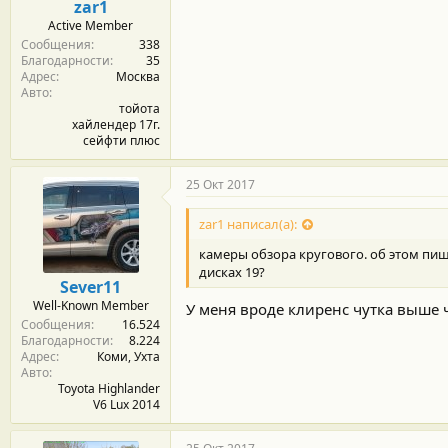
zar1
Active Member
Сообщения
338
Благодарности
35
Адрес
Москва
Авто
тойота
хайлендер 17г.
сейфти плюс
25 Окт 2017
zar1 написал(а):
камеры обзора кругового. об этом пишу
дисках 19?
Sever11
Well-Known Member
У меня вроде клиренс чутка выше 
Сообщения
16.524
Благодарности
8.224
Адрес
Коми, Ухта
Авто
Toyota Highlander
V6 Lux 2014