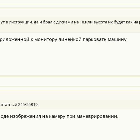
т в инструкции. да и брал с дисками на 18.или высота их будет как на
 приложенной к монитору линейкой парковать машину
штатный 245/55R19.
ыводе изображения на камеру при маневрировании.