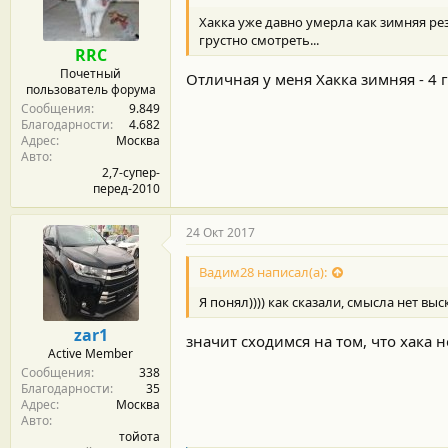
м
а
ы
л
Хакка уже давно умерла как зимняя рез
а
грустно смотреть...
RRC
Почетный
Отличная у меня Хакка зимняя - 4 
пользователь форума
Сообщения
9.849
Благодарности
4.682
Адрес
Москва
Авто
2,7-супер-
перед-2010
24 Окт 2017
Вадим28 написал(а):
Я понял)))) как сказали, смысла нет вы
zar1
значит сходимся на том, что хака 
Active Member
Сообщения
338
Благодарности
35
Адрес
Москва
Авто
тойота