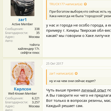
TRUCK177 написал(а):
При богатом выборе,что сейчас есть 
Хака никогда не была "городской" рез
zar1
Active Member
у нас и города не особо города, а е
Сообщения
338
примеру г. Кимры Тверская обл-вес
Благодарности
35
какая? мы говорим о Хаке липучке
Адрес
Москва
Авто
тойота
хайлендер 17г.
сейфти плюс
25 Окт 2017
zar1 написал(а):
ну и на чем они сейчас ездят?
Карлсон
Чуть выше привел
личный опыт
по
Well-Known Member
А Вы говорите ни чего не предлагае
Сообщения
6.221
Вот только в вопросах резины, мас
Благодарности
3.257
Каждый решает сам.
Адрес
Москва
Авто