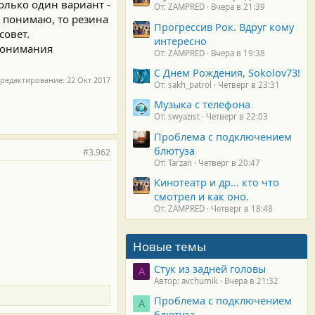
только один вариант -
От: ZAMPRED
Вчера в 21:39
о понимаю, то резина
Прогрессив Рок. Вдруг кому
совет.
интересно
 понимания
От: ZAMPRED
Вчера в 19:38
С Днем Рождения, Sokolov73!
 редактирование:
22 Окт 2017
От: sakh_patrol
Четверг в 23:31
Музыка с телефона
От: swyazist
Четверг в 22:03
Проблема с подключением
блютуза
#3.962
От: Tarzan
Четверг в 20:47
Кинотеатр и др... кто что
смотрел и как оно.
От: ZAMPRED
Четверг в 18:48
Новые темы
Стук из задней головы
A
Автор: avchumik
Вчера в 21:32
Проблема с подключением
А
блютуза