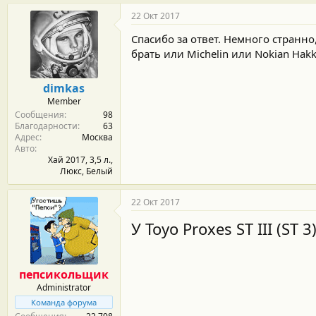
а
г
22 Окт 2017
о
д
Спасибо за ответ. Немного странно
а
брать или Michelin или Nokian Hakka
р
н
о
dimkas
с
Member
т
Сообщения
98
и
Благодарности
63
:
Адрес
Москва
Авто
Хай 2017, 3,5 л.,
Люкс, Белый
22 Окт 2017
У Toyo Proxes ST III (ST 
пепсикольщик
Administrator
Команда форума