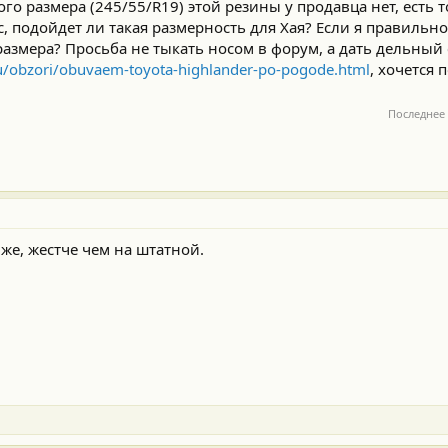
ного размера (245/55/R19) этой резины у продавца нет, есть 
, подойдет ли такая размерность для Хая? Если я правильн
азмера? Просьба не тыкать носом в форум, а дать дельный 
.ru/obzori/obuvaem-toyota-highlander-po-pogode.html
, хочется
Последнее
же, жестче чем на штатной.