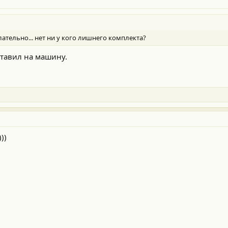
лательно... нет ни у кого лишнего комплекта?
ставил на машину.
))