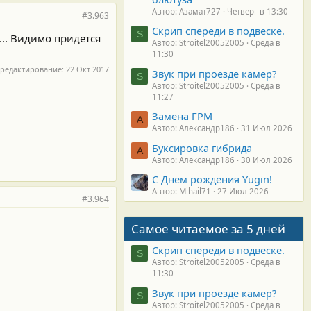
Автор: Азамат727
Четверг в 13:30
#3.963
Скрип спереди в подвеске.
S
... Видимо придется
Автор: Stroitel20052005
Среда в
11:30
 редактирование:
22 Окт 2017
Звук при проезде камер?
S
Автор: Stroitel20052005
Среда в
11:27
Замена ГРМ
А
Автор: Александр186
31 Июл 2026
Буксировка гибрида
А
Автор: Александр186
30 Июл 2026
С Днём рождения Yugin!
Автор: Mihail71
27 Июл 2026
#3.964
Самое читаемое за 5 дней
Скрип спереди в подвеске.
S
Автор: Stroitel20052005
Среда в
11:30
Звук при проезде камер?
S
Автор: Stroitel20052005
Среда в