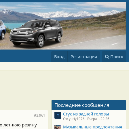
Вход
Регистрация
Поиск
Последние сообщения
Стук из задней головы
#3.961
Y
От: yuriy1976
Вчера в 22:26
го летнюю резину
Музыкальные предпочтения