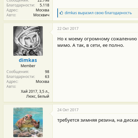
Сообщения
22.798
Благодарности
5.118
Адрес
Москва
Б
dimkas
выразил свою благодарность
Авто
Москвич
л
а
г
22 Окт 2017
о
д
Но к моему огромному сожалению у
а
мимо. А так, в сети, ее полно.
р
н
о
dimkas
с
Member
т
Сообщения
98
и
Благодарности
63
:
Адрес
Москва
Авто
Хай 2017, 3,5 л.,
Люкс, Белый
24 Окт 2017
требуется зимняя резина, на диска