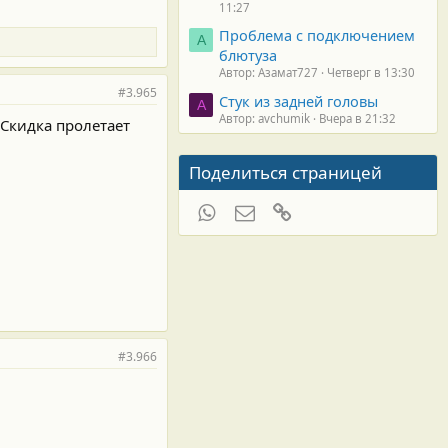
11:27
Проблема с подключением
А
блютуза
Автор: Азамат727
Четверг в 13:30
#3.965
Стук из задней головы
A
Автор: avchumik
Вчера в 21:32
 Скидка пролетает
Поделиться страницей
WhatsApp
Электронная почта
Ссылка
#3.966