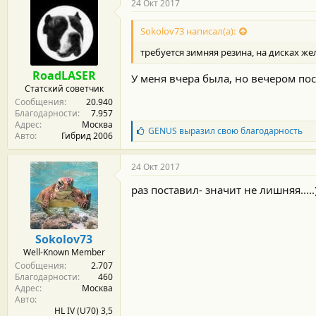
24 Окт 2017
Sokolov73 написал(а):
требуется зимняя резина, на дисках же
RoadLASER
У меня вчера была, но вечером по
Статский советчик
Сообщения
20.940
Благодарности
7.957
Адрес
Москва
Б
GENUS
выразил свою благодарность
Авто
Гибрид 2006
л
а
г
24 Окт 2017
о
д
раз поставил- значит не лишняя.....)
а
р
н
о
Sokolov73
с
Well-Known Member
т
Сообщения
2.707
и
Благодарности
460
:
Адрес
Москва
Авто
HL IV (U70) 3,5